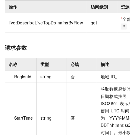
操作
访问级别
资源类
*
全部
live:DescribeLiveTopDomainsByFlow
get
*
请求参数
名称
类型
必填
描述
RegionId
string
否
地域 ID。
获取数据起始时
日期格式按照
ISO8601 表示
使用 UTC 时间。
StartTime
string
否
为：YYYY-MM-
DDThh:mm:ssZ
时间）。最小数