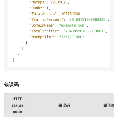
"MaxBps"
:
22139626
,
"Rank"
:
1
,
"TotalAccess"
:
107784230
,
"TrafficPercent"
:
"30.64191989360235"
,
"DomainName"
:
"example.com"
,
"TotalTraffic"
:
"2043859876683.9001"
,
"MaxBpsTime"
:
"1457111400"
}
]
}
}
错误码
HTTP
status
错误码
错误信
code