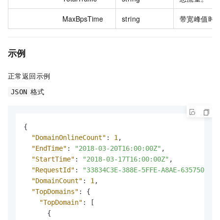
MaxBpsTime
string
带宽峰值时
示例
正常返回示例
格式
JSON
{
"DomainOnlineCount"
:
1
,
"EndTime"
:
"2018-03-20T16:00:00Z"
,
"StartTime"
:
"2018-03-17T16:00:00Z"
,
"RequestId"
:
"33834C3E-388E-5FFE-A8AE-63575035C0
"DomainCount"
:
1
,
"TopDomains"
:
{
"TopDomain"
:
[
{