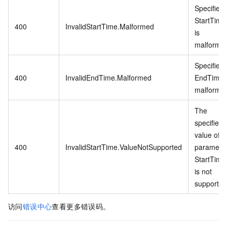
Specified
StartTime
400
InvalidStartTime.Malformed
is
malforme
Specified
400
InvalidEndTime.Malformed
EndTime i
malforme
The
specified
value of
400
InvalidStartTime.ValueNotSupported
paramete
StartTime
is not
supported
访问
错误中心
查看更多错误码。