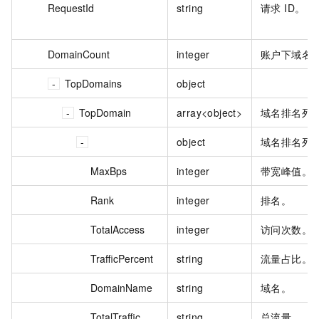
RequestId
string
请求 ID。
DomainCount
integer
账户下域名
TopDomains
object
TopDomain
array<object>
域名排名列
object
域名排名列
MaxBps
integer
带宽峰值。
Rank
integer
排名。
TotalAccess
integer
访问次数。
TrafficPercent
string
流量占比。
DomainName
string
域名。
TotalTraffic
string
总流量。