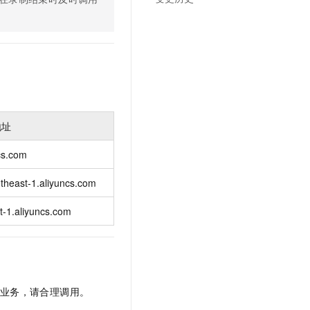
文戏情感细腻自然，动作戏激烈拳拳到肉，实现更强表演能力
支持中英文自由切换，具备更强的噪声鲁棒性
云聚AI 严选权益
SSL 证书
，一键激活高效办公新体验
精选AI产品，从模型到应用全链提效
堡垒机
AI 用量加速计划
应用
防火墙
、识别商机，让客服更高效、服务更出色。
新老同享，达量后返
千问办公
主机安全
NEW
的智能体编程平台
一站式AI生产力平台
地址
AI 应用及服务市场
伶鹊
企业级人与Agent协作平台，接入和调度多个数字员工
智能客服平台，对话机器人、对话分析、智能外呼
ncs.com
AI 应用
大模型服务平台百炼 - 全妙
utheast-1.aliyuncs.com
大模型
应用创作平台
多模态内容创作工具，已接入 DeepSeek
自然语言处理
st-1.aliyuncs.com
数据标注
机器学习
息提取
与 AI 智能体进行实时音视频通话
从文本、图片、视频中提取结构化的属性信息
构建支持视频理解的 AI 音视频实时通话应用
您的业务，请合理调用。