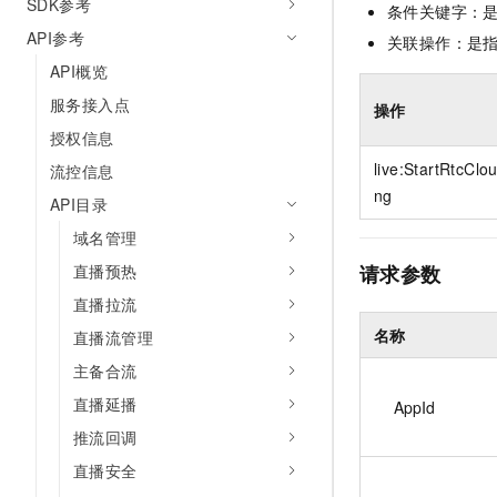
SDK参考
条件关键字：
API参考
关联操作：是
API概览
服务接入点
操作
授权信息
live:StartRtcClo
流控信息
ng
API目录
域名管理
请求参数
直播预热
直播拉流
名称
直播流管理
主备合流
直播延播
AppId
推流回调
直播安全