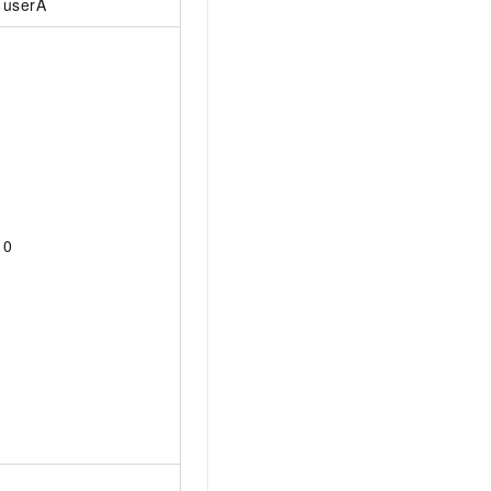
userA
0