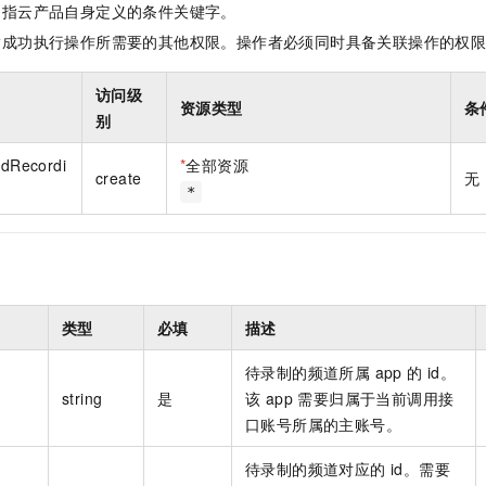
是指云产品自身定义的条件关键字。
指成功执行操作所需要的其他权限。操作者必须同时具备关联操作的权
访问级
资源类型
条
别
udRecordi
*
全部资源
create
无
*
类型
必填
描述
待录制的频道所属 app 的 id。
string
是
该 app 需要归属于当前调用接
口账号所属的主账号。
待录制的频道对应的 id。需要