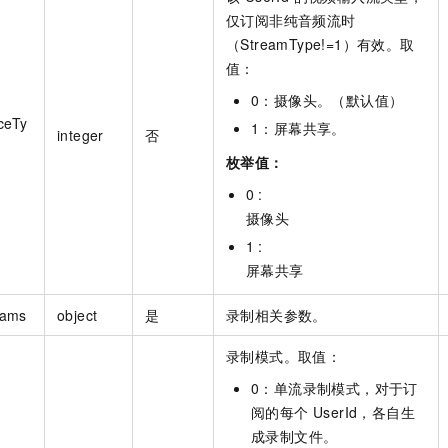
仅订阅非纯音频流时
（StreamType!=1）有效。取
值：
0：摄像头。（默认值）
ceTy
1：屏幕共享。
integer
否
枚举值：
0 :
摄像头
1 :
屏幕共享
rams
object
是
录制相关参数。
录制模式。取值：
0：单流录制模式，对于订
阅的每个 UserId，各自生
成录制文件。