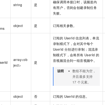
确保调用本接口时，该频道内
string
是
有用户，否则会创建录制任务
失败。
object
是
订阅相关参数。
ams
订阅的 UserId 信息列表，单流
录制模式下，会对其中每个
UserId 分别进行录制；混流录
制模式下，会将所有 UserId 的
array<ob
音视频混合到一组音视频中。
serId
是
ject>
说明
数组不能为空，
并且最多支持
17 个元素。
object
否
订阅的 UserId 的信息。