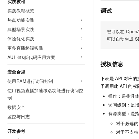
实践教程
10 分钟在聊天系统中增加
专有云
调试
实践教程概览
热点功能实践
典型场景实践
您可以在
OpenA
体验优化实践
可以自动生成
S
更多直播终端实践
AUI Kits低代码应用方案
授权信息
安全合规
下表是
API
对应的
使用RAM进行访问控制
予调用此
API
的权
使用视频直播加速域名功能进行访问控
操作：是指具
制
访问级别：是指
数据安全
资源类型：是
监控与日志
对于必选的
开发参考
对于不支持