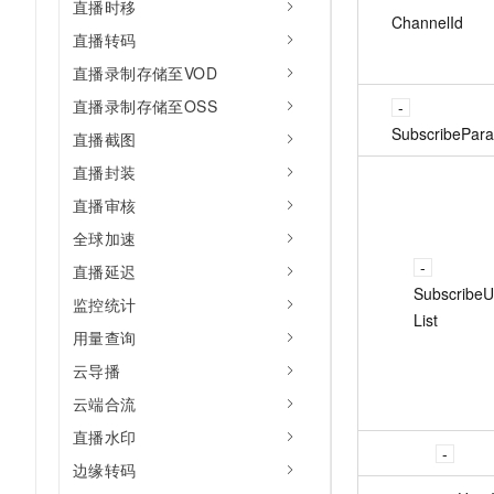
直播时移
ChannelId
直播转码
直播录制存储至VOD
直播录制存储至OSS
SubscribePar
直播截图
直播封装
直播审核
全球加速
直播延迟
SubscribeU
监控统计
List
用量查询
云导播
云端合流
直播水印
边缘转码