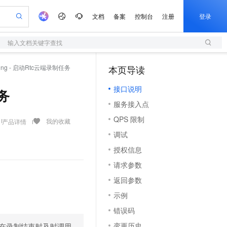
文档
备案
控制台
注册
登录
输入文档关键字查找
验
作计划
器
AI 活动
专业服务
服务伙伴合作计划
开发者社区
加入我们
服务平台百炼
阿里云 OPC 创新助力计划
ording - 启动Rtc云端录制任务
本页导读
（1）
一站式生成采购清单，支持单品或批量购买
S
可编辑精美 PPT 文稿
S产品伙伴计划（繁花）
峰会
造的大模型服务与应用开发平台
轻量应用服务器
Agency Agents：拥有专属领域专家
AI 生产力先锋
Al MaaS 服务伙伴赋能合作
域名
博文
Careers
至高可申请百万元
接口说明
性可伸缩的云计算服务
 轻松生成专业的 PPT
开启高性价比 AI 编程新体验
先锋实践拓展 AI 生产力的边界
快速构建应用程序和网站，即刻迈出上云第一步
多领域专家智能体,一键组建 AI 虚拟交付团队
任务
Token 补贴，五大权
计划
海大会
伙伴信用分合作计划
商标
问答
社会招聘
服务接入点
益加速 OPC 成功
S
帕鲁游戏服务器
数字证书管理服务（原SSL证书）
HappyHorse 打造一站式影视创作平台
飞天发布时刻
HOT
划
备案
电子书
校园招聘
QPS 限制
联机服务器，轻松开启游戏
视频创作，一键激活电商全链路生产力
全托管，含MySQL、PostgreSQL、SQL Server、MariaDB多引擎
实现全站HTTPS，呈现可信的WEB访问
所见，即是所愿
可视化编排打通从文字构思到成片全链路闭环
我的收藏
产品详情
更多支持
划
公司注册
镜像站
调试
视频生成
语音识别与合成
 智能体与工作流应用
短信服务
漫剧工坊：一站式动画创作平台
AI 实训营
合作伙伴培训与认证
授权信息
划
上云迁移
的智能体编程平台
站生成，高效打造优质广告素材
通过阿里云百炼高效搭建AI应用,助力高效开发
快速生产连贯的高质量长漫剧
从基础到进阶，Agent 创客手把手教你
国内短信简单易用，安全可靠，秒级触达，全球覆盖200+国家和地区。
e-1.1-T2V
Qwen3-TTS-Flash
lScope
我要反馈
查询合作伙伴
请求参数
畅细腻的高质量视频
离线语音合成大模型，多语言方言自适应，低延迟高稳定
n Alibaba Cloud ISV 合作
代维服务
olarDB
建企业门户网站
大数据开发治理平台 DataWorks
10 分钟搭建微信、支付宝小程序
返回参数
创新加速
ope
登录合作伙伴管理后台
我要建议
站，无忧落地极速上线
以可视化方式快速构建移动和 PC 门户网站
100%兼容MySQL、PostgreSQL，兼容Oracle，支持集中和分布式
高效部署网站，快速应用到小程序
Data Agent 驱动的一站式 Data+AI 开发治理平台
e-1.1-I2V
Cosyvoice-V3-Flash
示例
安全
畅自然，细节丰富
高表现力语音合成大模型，语音克隆听感自然
我要投诉
上云场景组合购
伴
错误码
边界网络安全防护产品
漫剧创作，剧本、分镜、视频高效生成
覆盖90%+业务场景，专享组合折扣价
2V
VPN
Fun-ASR
变更历史
在录制结束时及时调用