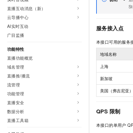
AI 产品 免费试用
网络
安全
云开发大赛
S
直播互动消息（新）
Tableau 订阅
1亿+ 大模型 tokens 和 
云导播中心
可观测
入门学习赛
中间件
AI空中课堂在线直播课
140+云产品 免费试用
大模型服务
AI实时互动
服务接入点
上云与迁云
产品新客免费试用，最长1
数据库
广目监播
生态解决方案
千问AI平台-Token Plan
企业出海
大模型ACA认证体验
本接口可用的服务
大数据计算
助力企业全员 AI 认知与能
功能特性
行业生态解决方案
政企业务
地域名称
媒体服务
千问AI平台-模型体验
直播功能概览
开发者生态解决方案
在线体验全尺寸、多种模态
上海
域名管理
企业服务与云通信
AI 开发和 AI 应用解决
Happy 系列大模型
直播推/播流
新加坡
域名与网站
流管理
美国（弗吉尼亚
终端用户计算
功能管理
直播安全
Serverless
大模型解决方案
QPS 限制
数据分析
开发工具
快速部署 Dify，高效搭建 
直播工具箱
本接口的单用户 Q
迁移与运维管理