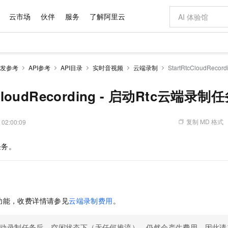
云市场
伙伴
服务
了解阿里云
AI 特惠
数据与 API
成为产品伙伴
企业增值服务
最佳实践
价格计算器
AI 场景体
基础软件
产品伙伴合
阿里云认证
市场活动
配置报价
大模型
发参考
API参考
API目录
实时音视频
云端录制
StartRtcCloudRec
自助选配和估算价格
步到位
域名与网站
智启 AI 普惠权益
产品生态集成认证中心
企业支持计划
云上春晚
Qwen Audio：打造专属 AI 语音助手
千问官方 MaaS 平台，为开发者和 Agent 而生，新用户赠送 1 亿 + tokens 额度
云服务器 EC
一句话生成原生
AI Coding
阿里云Maa
2026 阿里云
为企业打
数据集
Windows
大模型认证
模型
NEW
NEW
格式还原
值低价云产品抢先购
提供智能易用的域名与建站服务
至高享 1亿+免费 tokens，加速 Al 应用落地
Qwen-Audio-3.0-Realtime 端到端实时语音角色扮演
安全可靠、弹
输入一句话想法,
智能编程，一键
cCloudRecording - 启动Rtc云端录制
产品生态伙伴
专家技术服务
云上奥运之旅
弹性计算合作
阿里云中企出
手机三要素
宝塔 Linux
全部认证
价格优势
开源旗舰模型
对象存储 OSS
即刻拥有 DeepSeek-V4-Pro
阿里云 OPC 创新助力计划
云数据库 RD
一键部署幻兽
AI 电商营销
产品生态伙伴工作台
企业增值服务台
云栖战略参考
云存储合作计
云栖大会
身份实名认证
CentOS
训练营
推动算力普惠，释放技术红利
的大模型服务
最高返9万
真正可用的 1M 上下文,一次完成代码全链路开发
轻松解锁专属 DeepSeek-V4-Pro
至高百万元 Token 补贴，加速一人公司成长
稳定、安全、高性价比、高性能的云存储服务
一键购买专属
从图文生成到
复制 MD 格式
 02:00:09
云上的中国
数据库合作计
活动全景
短信
Docker
图片和
自进化智能体
人工智能平台 PAI
5 分钟轻松部署专属 QwenPaw
Token Plan 模型订阅计划
Qoder
高效搭建 AI
AI 广告创作
企业成长
大模型
NEW
HOT
信息公告
任务。
看见新力量
云网络合作计
OCR 文字识别
JAVA
级电脑
越聪明
证享300元代金券
一站式AI开发、训练和推理服务
Qwen3.8-Max 首发尝鲜，限时加量 10 倍，夜间低至2折
从聊天伙伴进化为能主动干活的本地数字员工
面向真实软件
图文、视频一
Kimi-K3
HappyHors
NEW
魔搭 Mode
loud
服务实践
官网公告
Kimi 最新旗舰模型，长程编程与推理利器
让文字生成流
金融模力时刻
Salesforce O
版
发票查验
全能环境
Qoder CN
Claude Code + GStack 打造工程团队
千问办公，限时限量积分加倍
云原生数据库 P
低代码高效构
AI 建站
NEW
作计划
计划
创新中心
魔搭 ModelSc
健康状态
让AI从“聊天伙伴”进化为能干活的“数字员工”
覆盖公网/内网、递归/权威、移动APP等全场景解析服务
安装技能 GStack，拥有专属 AI 工程团队
你的AI工作搭子，覆盖日常办公高频场景
基于千问大模型等，支持代码智能生成、研发智能问答
0 代码专业建
客户案例
天气预报查询
操作系统
Deepseek-v4-pro
HappyHors
态合作计划
功能，收费详情请参见
云端录制费用
。
态智能体模型
旗舰 MoE 大模型，百万上下文与顶尖推理能力
图生视频，流
Compute
同享
容器服务 Kubernetes 版 ACK
万小智 AI 建站低至 15元/月
云防火墙
AI 短剧/漫剧
快递物流查询
WordPress
成为服务伙
高校合作
式云数据仓库
点，立即开启云上创新
提供一站式管理容器应用的 K8s 服务
送.CN域名，送备案服务码
云原生的云上
AI助力短剧
GLM-5.2
Wan2.7-T
Ubuntu
动录制任务后，空闲状态下（无任何推流），仍然会产生费用，因此请