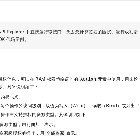
一个 AI 助手
即刻拥有 DeepSeek-R1 满血版
超强辅助，Bol
在企业官网、通讯软件中为客户提供 AI 客服
多种方案随心选，轻松解锁专属 DeepSeek
PI Explorer
中直接运行该接口，免去您计算签名的困扰。运行成功后，OpenA
DK
代码示例。
授权信息，可以在
RAM
权限策略语句的
元素中使用，用来给
Action
限。具体说明如下：
体的权限点。
每个操作的访问级别，取值为写入（Write）、读取（Read）或列出（L
指操作中支持授权的资源类型。具体说明如下：
资源类型，用前面加 * 表示。
资源级授权的操作，用
表示。
全部资源