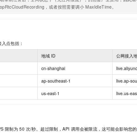
服务生态伙伴
视觉 Coding、空间感知、多模态思考等全面升级
1M上下文，专为长程任务能力而生
云工开物
企业应用
Night Plan 支持 Qwen 3.8-Max
AI 办公
NEW
topRtcCloudRecording，或者按照需要调小 MaxIdleTime。
Red Hat
30+ 款产品免费体验
夜间 5 折，Qwen/Meoo/TokenPlan 客户专享
AI智能应用
科研合作
ERP
堂（旗舰版）
SUSE
智能客服
AI 应用构建
大模型原生
CRM
2个月
自动承接线索
建站小程序
Qoder
大模型服务平台百炼-应用模版
OA 办公系统
HOT
NEW
接入点包括：
面向真实软件
个人版上线、团队版降价；千问3.8-Max首发发尝鲜
丰富多元化的应用模版和解决方案
力提升
财税管理
模板建站
地域 ID
公网接入
万有无界
大模型服务平台百炼-智能体
400电话
定制建站
的模型效果
灵活可视化地构建企业级 Agent
cn-shanghai
live.aliyu
方案
广告营销
模板小程序
秒悟
人工智能平台 PAI
ap-southeast-1
live.ap-so
定制小程序
云端极速 AI 
新一代 AI 视频生成模型，深度适配广告营销等场景
AI Native 的算法工程平台，一站式完成建模、训练、推理服务部署
）
us-east-1
live.us-ea
APP 开发
建站系统
AI 应用
10分钟微调：让0.6B模型媲美235B模型
多模态数据信
依托云原生高可用架构,实现Dify私有化部署
用1%尺寸在特定领域达到大模型90%以上效果
PS 限制为 50 次/秒。超过限制，API 调用会被限流，这可能会影响