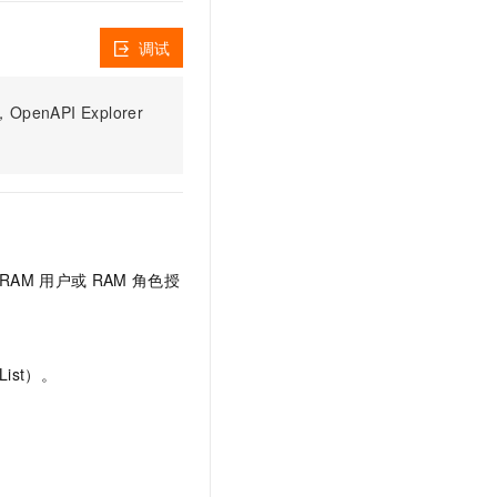
t.diy 一步搞定创意建站
构建大模型应用的安全防护体系
通过自然语言交互简化开发流程,全栈开发支持
通过阿里云安全产品对 AI 应用进行安全防护
调试
PI Explorer
RAM
用户或
RAM
角色授
ist）。