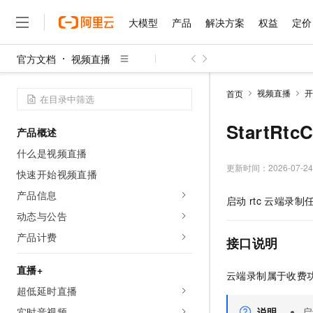
大模型
产品
解决方案
权益
定价
官方文档
视频直播
大模型
产品
解决方案
权益
定价
云市场
伙伴
服务
了解阿里云
精选产品
精选解决方案
普惠上云
产品定价
精选商城
成为销售伙伴
售前咨询
为什么选择阿里云
千问AI平台
视频直播
开
首页
了解云产品的定价详情
大模型服务平台百炼
睿译宝，AI翻译排版一
普惠上云 官方力荐
分销伙伴
在线服务
网站建设
什么是云计算
大
大模型服务与应用平台
上传文档即自动完成翻译和
云服务器38元/年起，超
StartRt
产品概述
咨询伙伴
多端小程序
技术领先
云上成本管理
售后服务
千问大模型
GLM-5.2：长任务时代
官方推荐返现计划
大模型
什么是视频直播
大模型
精选产品
精选解决方案
Salesforce 国际版订阅
稳定可靠
管理和优化成本
多元化、高性能、安全可靠
推荐新用户得奖励，单订单
更新时间：
2026-07-24
销售伙伴合作计划
快速开始视频直播
自助服务
友盟天域
安全合规
人工智能与机器学习
AI
文本生成
无影云电脑
Hermes Agent，打造
云工开物
产品信息
启动
rtc
云端录制
无影生态合作计划
在线服务
观测云
分析师报告
随时随地安全接入的云上超
自主进化，持久记忆，越用
高校专属算力普惠，学生认
计算
互联网应用开发
动态与公告
Qwen3.8-Max
HOT
Salesforce On Alibaba C
工单服务
智能体时代全能旗舰模型
Tuya 物联网平台阿里云
研究报告与白皮书
产品计费
云解析DNS
快速拥有专属 OpenClaw
Consulting Partner 合
接口说明
大数据
容器
免费试用
短信专区
蓝凌 OA
Qwen3.7-Plus
AI 大模型销售与服务生
直播+
现代化应用
存储
天池大赛
云端录制属于收费
能看、能想、能动手的多模
云原生大数据计算服务 Max
解决方案免费试用 新老
电子合同
超低延时直播
面向分析的企业级SaaS模
最高领取价值200元试用
安全
网络与CDN
AI 算法大赛
Qwen3-VL-Plus
畅捷通
实时音视频
说明
启