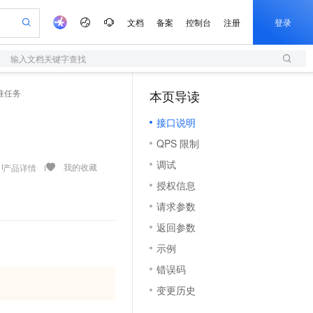
文档
备案
控制台
注册
登录
输入文档关键字查找
验
作计划
器
AI 活动
专业服务
服务伙伴合作计划
开发者社区
加入我们
服务平台百炼
阿里云 OPC 创新助力计划
流转推任务
本页导读
（1）
一站式生成采购清单，支持单品或批量购买
S
io：打造专属 AI 语音助手
S产品伙伴计划（繁花）
峰会
造的大模型服务与应用开发平台
轻量应用服务器
一句话生成原生可编辑精美 PPT 文稿
AI 生产力先锋
Al MaaS 服务伙伴赋能合作
域名
博文
Careers
至高可申请百万元
接口说明
性可伸缩的云计算服务
开启高性价比 AI 编程新体验
Qwen-Audio-3.0-Realtime 端到端实时语音角色扮演
输入一句话想法, 轻松生成专业的 PPT
先锋实践拓展 AI 生产力的边界
快速构建应用程序和网站，即刻迈出上云第一步
Token 补贴，五大权
计划
海大会
伙伴信用分合作计划
商标
问答
社会招聘
QPS 限制
益加速 OPC 成功
S
eek-V4-Pro
数字证书管理服务（原SSL证书）
一键部署幻兽帕鲁游戏服务器
飞天发布时刻
HOT
划
备案
电子书
校园招聘
调试
pSeek-V4-Pro
视频创作，一键激活电商全链路生产力
全托管，含MySQL、PostgreSQL、SQL Server、MariaDB多引擎
实现全站HTTPS，呈现可信的WEB访问
一键购买专属联机服务器，轻松开启游戏
所见，即是所愿
我的收藏
产品详情
更多支持
划
公司注册
镜像站
授权信息
视频生成
语音识别与合成
专属 QwenPaw
短信服务
漫剧工坊：一站式动画创作平台
AI 实训营
HOT
合作伙伴培训与认证
请求参数
划
上云迁移
的智能体编程平台
站生成，高效打造优质广告素材
从聊天伙伴进化为能主动干活的本地数字员工
快速生产连贯的高质量长漫剧
从基础到进阶，Agent 创客手把手教你
国内短信简单易用，安全可靠，秒级触达，全球覆盖200+国家和地区。
e-1.1-T2V
Qwen3-TTS-Flash
lScope
我要反馈
查询合作伙伴
返回参数
畅细腻的高质量视频
离线语音合成大模型，多语言方言自适应，低延迟高稳定
n Alibaba Cloud ISV 合作
代维服务
olarDB
建企业门户网站
大数据开发治理平台 DataWorks
10 分钟搭建微信、支付宝小程序
示例
创新加速
ope
登录合作伙伴管理后台
我要建议
站，无忧落地极速上线
以可视化方式快速构建移动和 PC 门户网站
100%兼容MySQL、PostgreSQL，兼容Oracle，支持集中和分布式
高效部署网站，快速应用到小程序
Data Agent 驱动的一站式 Data+AI 开发治理平台
e-1.1-I2V
Cosyvoice-V3-Flash
错误码
安全
畅自然，细节丰富
高表现力语音合成大模型，语音克隆听感自然
我要投诉
上云场景组合购
伴
变更历史
边界网络安全防护产品
漫剧创作，剧本、分镜、视频高效生成
覆盖90%+业务场景，专享组合折扣价
2V
VPN
Fun-ASR