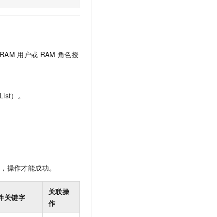
t.diy 一步搞定创意建站
构建大模型应用的安全防护体系
通过自然语言交互简化开发流程,全栈开发支持
通过阿里云安全产品对 AI 应用进行安全防护
RAM
用户或
RAM
角色授
ist）。
限，操作才能成功。
关联操
件关键字
作