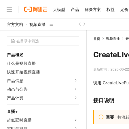
大模型
产品
解决方案
权益
定价
官方文档
视频直播
大模型
产品
解决方案
权益
定价
云市场
伙伴
服务
了解阿里云
精选产品
精选解决方案
普惠上云
产品定价
精选商城
成为销售伙伴
售前咨询
为什么选择阿里云
千问AI平台
视频直播
开
首页
了解云产品的定价详情
大模型服务平台百炼
千问办公，解锁你的工作
普惠上云 官方力荐
分销伙伴
在线服务
网站建设
什么是云计算
大
大模型服务与应用平台
企业级Agent产品，直接
云服务器38元/年起，超
CreateL
产品概述
咨询伙伴
多端小程序
技术领先
云上成本管理
售后服务
千问大模型
Agency Agents：拥
官方推荐返现计划
大模型
什么是视频直播
大模型
精选产品
精选解决方案
Salesforce 国际版订阅
稳定可靠
管理和优化成本
多元化、高性能、安全可靠
推荐新用户得奖励，单订单
更新时间：
2026-06-22
销售伙伴合作计划
快速开始视频直播
自助服务
友盟天域
安全合规
人工智能与机器学习
AI
文本生成
无影云电脑
HappyHorse 打造一
云工开物
产品信息
调用
CreateLivePu
无影生态合作计划
在线服务
观测云
分析师报告
随时随地安全接入的云上超
高校专属算力普惠，学生认
计算
互联网应用开发
动态与公告
Qwen3.8-Max
HOT
Salesforce On Alibaba C
工单服务
智能体时代全能旗舰模型
Tuya 物联网平台阿里云
研究报告与白皮书
产品计费
云解析DNS
快速拥有专属 OpenClaw
Consulting Partner 合
接口说明
大数据
容器
免费试用
短信专区
蓝凌 OA
Qwen3.7-Plus
AI 大模型销售与服务生
直播+
现代化应用
存储
天池大赛
能看、能想、能动手的多模
云原生大数据计算服务 Max
解决方案免费试用 新老
重要
拉流转
电子合同
超低延时直播
面向分析的企业级SaaS模
最高领取价值200元试用
安全
网络与CDN
AI 算法大赛
Qwen3-VL-Plus
畅捷通
实时音视频