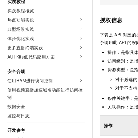
实践教程
10 分钟在聊天系统中增加
专有云
实践教程概览
授权信息
热点功能实践
典型场景实践
下表是
API
对应的
体验优化实践
予调用此
API
的权
更多直播终端实践
操作：是指具
AUI Kits低代码应用方案
访问级别：是指
资源类型：是
安全合规
对于必选的
使用RAM进行访问控制
对于不支持
使用视频直播加速域名功能进行访问控
制
条件关键字：
数据安全
关联操作：是
监控与日志
操作
开发参考