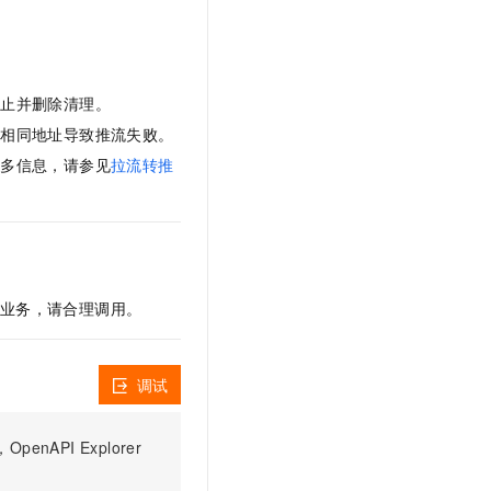
文戏情感细腻自然，动作戏激烈拳拳到肉，实现更强表演能力
支持中英文自由切换，具备更强的噪声鲁棒性
云聚AI 严选权益
SSL 证书
，一键激活高效办公新体验
精选AI产品，从模型到应用全链提效
堡垒机
AI 用量加速计划
应用
防火墙
停止并删除清理。
、识别商机，让客服更高效、服务更出色。
新老同享，达量后返
推相同地址导致推流失败。
千问办公
主机安全
NEW
更多信息，请参见
拉流转推
的智能体编程平台
一站式AI生产力平台
AI 应用及服务市场
伶鹊
企业级人与Agent协作平台，接入和调度多个数字员工
智能客服平台，对话机器人、对话分析、智能外呼
AI 应用
大模型服务平台百炼 - 全妙
大模型
应用创作平台
多模态内容创作工具，已接入 DeepSeek
您的业务，请合理调用。
自然语言处理
数据标注
调试
机器学习
息提取
与 AI 智能体进行实时音视频通话
PI Explorer
从文本、图片、视频中提取结构化的属性信息
构建支持视频理解的 AI 音视频实时通话应用