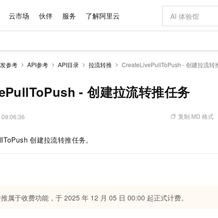
云市场
伙伴
服务
了解阿里云
AI 特惠
数据与 API
成为产品伙伴
企业增值服务
最佳实践
价格计算器
AI 场景体
基础软件
产品伙伴合
阿里云认证
市场活动
配置报价
大模型
发参考
API参考
API目录
拉流转推
CreateLivePullToPush - 创建拉
自助选配和估算价格
新方式
域名与网站
睿译宝，AI翻译排版一步到位
智启 AI 普惠权益
产品生态集成认证中心
企业支持计划
云上春晚
千问官方 MaaS 平台，为开发者和 Agent 而生，新用户赠送 1 亿 + tokens 额度
云服务器 EC
Qwen Aud
AI Coding
阿里云Maa
2026 阿里云
为企业打
数据集
Windows
大模型认证
模型
NEW
NEW
交付可用成果
值低价云产品抢先购
提供智能易用的域名与建站服务
上传文档即自动完成翻译和格式还原
至高享 1亿+免费 tokens，加速 Al 应用落地
安全可靠、弹
智能编程，一键
ivePullToPush - 创建拉流转推任务
产品生态伙伴
专家技术服务
云上奥运之旅
弹性计算合作
阿里云中企出
手机三要素
宝塔 Linux
全部认证
价格优势
有专属领域专家
对象存储 OSS
GLM-5.2：长任务时代开源旗舰模型
阿里云 OPC 创新助力计划
云数据库 RD
即刻拥有 DeepS
AI 电商营销
产品生态伙伴工作台
企业增值服务台
云栖战略参考
云存储合作计
云栖大会
身份实名认证
CentOS
训练营
推动算力普惠，释放技术红利
的大模型服务
最高返9万
多领域专家智能体,一键组建 AI 虚拟交付团队
至高百万元 Token 补贴，加速一人公司成长
稳定、安全、高性价比、高性能的云存储服务
真正可用的 1M 上下文,一次完成代码全链路开发
轻松解锁专属 Dee
从图文生成到
复制 MD 格式
 09:06:36
云上的中国
数据库合作计
活动全景
短信
Docker
图片和
站式影视创作平台
人工智能平台 PAI
Hermes Agent，打造自进化智能体
Token Plan 模型订阅计划
Qoder
5 分钟轻松部署
AI 广告创作
企业成长
大模型
NEW
信息公告
llToPush
创建拉流转推任务。
看见新力量
云网络合作计
OCR 文字识别
JAVA
级电脑
证享300元代金券
可视化编排打通从文字构思到成片全链路闭环
一站式AI开发、训练和推理服务
自主进化，持久记忆，越用越聪明
Qwen3.8-Max 首发尝鲜，限时加量 10 倍，夜间低至2折
面向真实软件
图文、视频一
Kimi-K3
HappyHors
NEW
魔搭 Mode
loud
服务实践
官网公告
Kimi 最新旗舰模型，长程编程与推理利器
让文字生成流
金融模力时刻
Salesforce O
版
发票查验
全能环境
Qoder CN
Claude Code + GStack 打造工程团队
千问办公，限时限量积分加倍
云原生数据库 P
低代码高效构
AI 建站
NEW
作计划
计划
创新中心
魔搭 ModelSc
健康状态
让AI从“聊天伙伴”进化为能干活的“数字员工”
覆盖公网/内网、递归/权威、移动APP等全场景解析服务
安装技能 GStack，拥有专属 AI 工程团队
你的AI工作搭子，覆盖日常办公高频场景
基于千问大模型等，支持代码智能生成、研发智能问答
0 代码专业建
客户案例
天气预报查询
操作系统
Deepseek-v4-pro
HappyHors
态合作计划
态智能体模型
旗舰 MoE 大模型，百万上下文与顶尖推理能力
图生视频，流
Compute
同享
容器服务 Kubernetes 版 ACK
万小智 AI 建站低至 15元/月
云防火墙
AI 短剧/漫剧
推属于收费功能，于 2025 年 12 月 05 日 00:00 起正式计费。
快递物流查询
WordPress
成为服务伙
高校合作
式云数据仓库
点，立即开启云上创新
提供一站式管理容器应用的 K8s 服务
送.CN域名，送备案服务码
云原生的云上
AI助力短剧
GLM-5.2
Wan2.7-T
Ubuntu