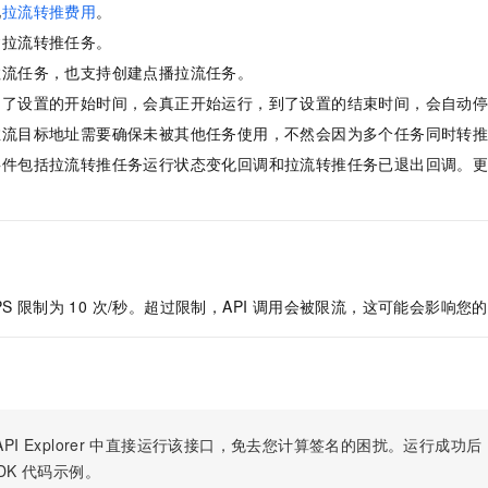
服务生态伙伴
视觉 Coding、空间感知、多模态思考等全面升级
1M上下文，专为长程任务能力而生
云工开物
见
拉流转推费用
。
企业应用
Night Plan 支持 Qwen 3.8-Max
AI 办公
NEW
Red Hat
建拉流转推任务。
30+ 款产品免费体验
夜间 5 折，Qwen/Meoo/TokenPlan 客户专享
AI智能应用
科研合作
ERP
拉流任务，也支持创建点播拉流任务。
堂（旗舰版）
SUSE
智能客服
AI 应用构建
大模型原生
CRM
到了设置的开始时间，会真正开始运行，到了设置的结束时间，会自动
2个月
自动承接线索
建站小程序
推流目标地址需要确保未被其他任务使用，不然会因为多个任务同时转
Qoder
大模型服务平台百炼-应用模版
OA 办公系统
HOT
NEW
事件包括拉流转推任务运行状态变化回调和拉流转推任务已退出回调。
面向真实软件
个人版上线、团队版降价；千问3.8-Max首发发尝鲜
丰富多元化的应用模版和解决方案
力提升
财税管理
模板建站
万有无界
大模型服务平台百炼-智能体
400电话
定制建站
的模型效果
灵活可视化地构建企业级 Agent
方案
广告营销
模板小程序
秒悟
人工智能平台 PAI
定制小程序
云端极速 AI 
新一代 AI 视频生成模型，深度适配广告营销等场景
AI Native 的算法工程平台，一站式完成建模、训练、推理服务部署
PS 限制为 10 次/秒。超过限制，API 调用会被限流，这可能会影响
APP 开发
建站系统
AI 应用
10分钟微调：让0.6B模型媲美235B模型
多模态数据信
PI Explorer
中直接运行该接口，免去您计算签名的困扰。运行成功后，OpenA
依托云原生高可用架构,实现Dify私有化部署
用1%尺寸在特定领域达到大模型90%以上效果
DK
代码示例。