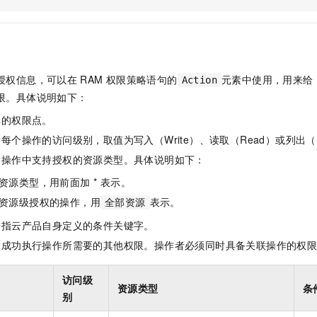
一个 AI 助手
即刻拥有 DeepSeek-R1 满血版
超强辅助，Bol
在企业官网、通讯软件中为客户提供 AI 客服
多种方案随心选，轻松解锁专属 DeepSeek
授权信息，可以在
RAM
权限策略语句的
元素中使用，用来给
Action
限。具体说明如下：
体的权限点。
每个操作的访问级别，取值为写入（Write）、读取（Read）或列出（L
指操作中支持授权的资源类型。具体说明如下：
资源类型，用前面加 * 表示。
资源级授权的操作，用
表示。
全部资源
是指云产品自身定义的条件关键字。
指成功执行操作所需要的其他权限。操作者必须同时具备关联操作的权
访问级
资源类型
条
别