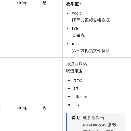
string
是
枚举值：
vod :
阿里云视频点播资源
live :
直播流
url :
第三方视频文件资源
源流协议名。
取值范围
rtmp
srt
http-flv
hls
l
string
否
说明
此参数仅当
sourcetype 参数