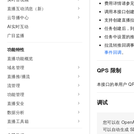
费用详情请参
AI 产品 免费试用
网络
安全
云开发大赛
直播互动消息（新）
Tableau 订阅
调用本接口创
1亿+ 大模型 tokens 和 
云导播中心
可观测
入门学习赛
中间件
支持创建直播
AI空中课堂在线直播课
140+云产品 免费试用
大模型服务
AI实时互动
任务创建后，
上云与迁云
产品新客免费试用，最长1
数据库
广目监播
生态解决方案
任务中设置的
千问AI平台-Token Plan
企业出海
大模型ACA认证体验
大数据计算
拉流转推回调
助力企业全员 AI 认知与能
功能特性
行业生态解决方案
事件回调
。
政企业务
媒体服务
千问AI平台-模型体验
直播功能概览
开发者生态解决方案
在线体验全尺寸、多种模态
域名管理
企业服务与云通信
QPS 限制
AI 开发和 AI 应用解决
Happy 系列大模型
直播推/播流
域名与网站
本接口的单用户 Q
流管理
终端用户计算
功能管理
调试
直播安全
Serverless
大模型解决方案
数据分析
开发工具
快速部署 Dify，高效搭建 
直播工具箱
您可以在
OpenA
迁移与运维管理
可以自动生成
S