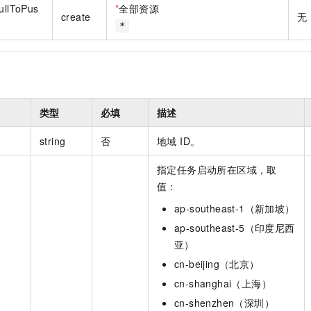
PullToPus
*
全部资源
create
无
*
类型
必填
描述
string
否
地域 ID。
指定任务启动所在区域，取
值：
ap-southeast-1（新加坡）
ap-southeast-5（印度尼西
亚）
cn-beijing（北京）
cn-shanghai（上海）
cn-shenzhen（深圳）