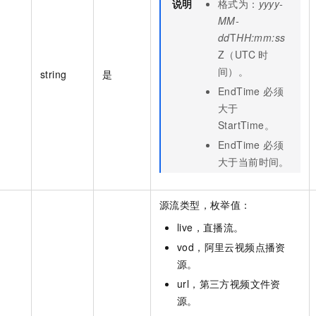
说明
格式为：
yyyy-
MM-
dd
T
HH:mm:ss
Z（UTC 时
间）。
string
是
EndTime 必须
大于
StartTime。
EndTime 必须
大于当前时间。
源流类型，枚举值：
live，直播流。
vod，阿里云视频点播资
源。
url，第三方视频文件资
源。