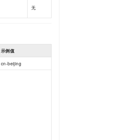
无
示例值
cn-beijing