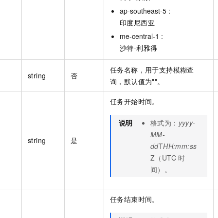
ap-southeast-5 :
印度尼西亚
me-central-1 :
沙特-利雅得
任务名称，用于支持模糊查
string
否
询，默认值为""。
任务开始时间。
说明
格式为：
yyyy-
MM-
string
是
dd
T
HH:mm:ss
Z（UTC 时
间）。
任务结束时间。