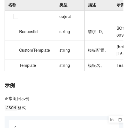
名称
类型
描述
示例
object
BC1E
RequestId
string
请求 ID。
6093
{heig
CustomTemplate
string
模板配置。
[16:9
Template
string
模板名。
TestT
示例
正常返回示例
格式
JSON
{