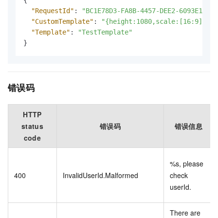
"RequestId"
:
"BC1E78D3-FA8B-4457-DEE2-6093E12322
"CustomTemplate"
:
"{height:1080,scale:[16:9],gop
"Template"
:
"TestTemplate"
}
错误码
HTTP
status
错误码
错误信息
code
%s, please
400
InvalidUserId.Malformed
check
userId.
There are