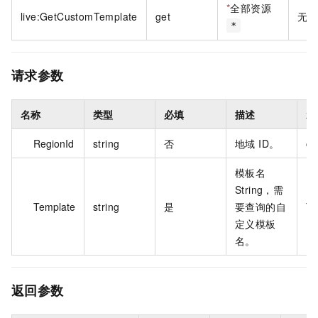
*
全部资源
live:GetCustomTemplate
get
无
*
请求参数
名称
类型
必填
描述
示
RegionId
string
否
地域 ID。
cn
模板名
String，需
Template
string
是
要查询的自
Te
定义模板
名。
返回参数