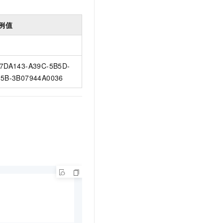
例值
7DA143-A39C-5B5D-
5B-3B07944A0036