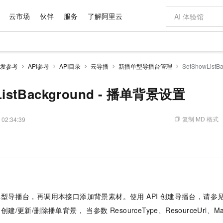
云市场
伙伴
服务
了解阿里云
AI 特惠
数据与 API
成为产品伙伴
企业增值服务
最佳实践
价格计算器
AI 场景体
基础软件
产品伙伴合
阿里云认证
市场活动
配置报价
大模型
发参考
API参考
API目录
云导播
新播单型导播台管理
SetShowList
自助选配和估算价格
步到位
域名与网站
智启 AI 普惠权益
产品生态集成认证中心
企业支持计划
云上春晚
Qwen Audio：打造专属 AI 语音助手
千问官方 MaaS 平台，为开发者和 Agent 而生，新用户赠送 1 亿 + tokens 额度
云服务器 EC
一句话生成原生
AI Coding
阿里云Maa
2026 阿里云
为企业打
数据集
Windows
大模型认证
模型
NEW
NEW
格式还原
值低价云产品抢先购
提供智能易用的域名与建站服务
至高享 1亿+免费 tokens，加速 Al 应用落地
Qwen-Audio-3.0-Realtime 端到端实时语音角色扮演
安全可靠、弹
输入一句话想法,
智能编程，一键
ListBackground - 播单背景设置
产品生态伙伴
专家技术服务
云上奥运之旅
弹性计算合作
阿里云中企出
手机三要素
宝塔 Linux
全部认证
价格优势
开源旗舰模型
对象存储 OSS
即刻拥有 DeepSeek-V4-Pro
阿里云 OPC 创新助力计划
云数据库 RD
一键部署幻兽
AI 电商营销
产品生态伙伴工作台
企业增值服务台
云栖战略参考
云存储合作计
云栖大会
身份实名认证
CentOS
训练营
推动算力普惠，释放技术红利
的大模型服务
最高返9万
真正可用的 1M 上下文,一次完成代码全链路开发
轻松解锁专属 DeepSeek-V4-Pro
至高百万元 Token 补贴，加速一人公司成长
稳定、安全、高性价比、高性能的云存储服务
一键购买专属
从图文生成到
复制 MD 格式
 02:34:39
云上的中国
数据库合作计
活动全景
短信
Docker
图片和
自进化智能体
人工智能平台 PAI
5 分钟轻松部署专属 QwenPaw
Token Plan 模型订阅计划
Qoder
高效搭建 AI
AI 广告创作
企业成长
大模型
NEW
HOT
信息公告
。
看见新力量
云网络合作计
OCR 文字识别
JAVA
级电脑
越聪明
证享300元代金券
一站式AI开发、训练和推理服务
Qwen3.8-Max 首发尝鲜，限时加量 10 倍，夜间低至2折
从聊天伙伴进化为能主动干活的本地数字员工
面向真实软件
图文、视频一
Kimi-K3
HappyHors
NEW
魔搭 Mode
loud
服务实践
官网公告
Kimi 最新旗舰模型，长程编程与推理利器
让文字生成流
金融模力时刻
Salesforce O
版
发票查验
全能环境
Qoder CN
Claude Code + GStack 打造工程团队
千问办公，限时限量积分加倍
云原生数据库 P
低代码高效构
AI 建站
NEW
作计划
计划
创新中心
魔搭 ModelSc
健康状态
让AI从“聊天伙伴”进化为能干活的“数字员工”
覆盖公网/内网、递归/权威、移动APP等全场景解析服务
安装技能 GStack，拥有专属 AI 工程团队
你的AI工作搭子，覆盖日常办公高频场景
基于千问大模型等，支持代码智能生成、研发智能问答
0 代码专业建
客户案例
天气预报查询
操作系统
Deepseek-v4-pro
HappyHors
态合作计划
型导播台，再调用本接口添加背景素材。使用 API 创建导播台，请参
态智能体模型
旗舰 MoE 大模型，百万上下文与顶尖推理能力
图生视频，流
Compute
同享
容器服务 Kubernetes 版 ACK
万小智 AI 建站低至 15元/月
云防火墙
AI 短剧/漫剧
快递物流查询
WordPress
成为服务伙
高校合作
/更新/删除播单背景， 当参数 ResourceType、ResourceUrl、Mat
式云数据仓库
点，立即开启云上创新
提供一站式管理容器应用的 K8s 服务
送.CN域名，送备案服务码
云原生的云上
AI助力短剧
GLM-5.2
Wan2.7-T
Ubuntu