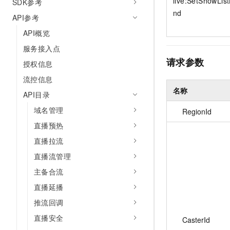
live:SetShowLis
SDK参考
nd
API参考
API概览
服务接入点
请求参数
授权信息
流控信息
名称
API目录
域名管理
RegionId
直播预热
直播拉流
直播流管理
主备合流
直播延播
推流回调
直播安全
CasterId