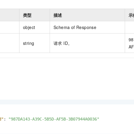
类型
描述
示
object
Schema of Response
98
string
请求 ID。
AF
d"
:
"987DA143-A39C-5B5D-AF5B-3B07944A0036"