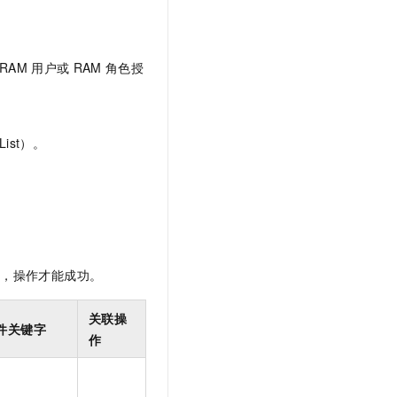
t.diy 一步搞定创意建站
构建大模型应用的安全防护体系
通过自然语言交互简化开发流程,全栈开发支持
通过阿里云安全产品对 AI 应用进行安全防护
RAM
用户或
RAM
角色授
ist）。
限，操作才能成功。
关联操
件关键字
作