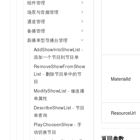
组件管理
场景与音频管理
通道管理
备播管理
新播单型导播台管理
AddShowIntoShowList -
添加一个节目到节目单
RemoveShowFromShow
List - 删除节目单中的节
MaterialId
目
ModifyShowList - 修改播
单属性
DescribeShowList - 节目
ResourceUrl
单查询
PlayChoosenShow - 手
动切换节目
返回参数