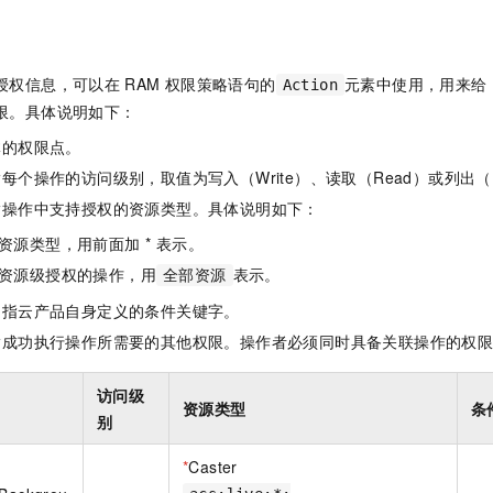
一个 AI 助手
即刻拥有 DeepSeek-R1 满血版
超强辅助，Bol
在企业官网、通讯软件中为客户提供 AI 客服
多种方案随心选，轻松解锁专属 DeepSeek
授权信息，可以在
RAM
权限策略语句的
元素中使用，用来给
Action
限。具体说明如下：
体的权限点。
每个操作的访问级别，取值为写入（Write）、读取（Read）或列出（L
指操作中支持授权的资源类型。具体说明如下：
资源类型，用前面加 * 表示。
资源级授权的操作，用
表示。
全部资源
是指云产品自身定义的条件关键字。
指成功执行操作所需要的其他权限。操作者必须同时具备关联操作的权
访问级
资源类型
条
别
*
Caster