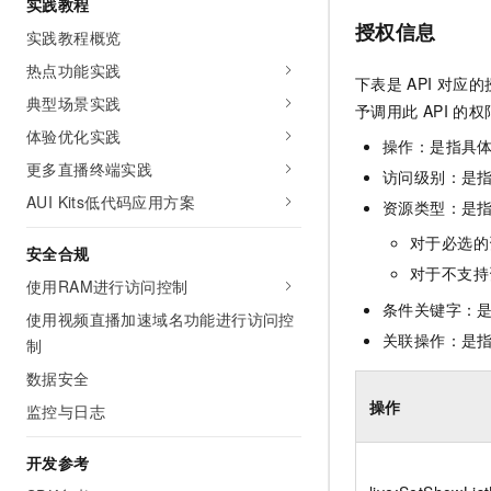
实践教程
10 分钟在聊天系统中增加
专有云
授权信息
实践教程概览
热点功能实践
下表是
API
对应的
典型场景实践
予调用此
API
的权
体验优化实践
操作：是指具
更多直播终端实践
访问级别：是指
AUI Kits低代码应用方案
资源类型：是
对于必选的
安全合规
对于不支持
使用RAM进行访问控制
条件关键字：
使用视频直播加速域名功能进行访问控
关联操作：是
制
数据安全
操作
监控与日志
开发参考