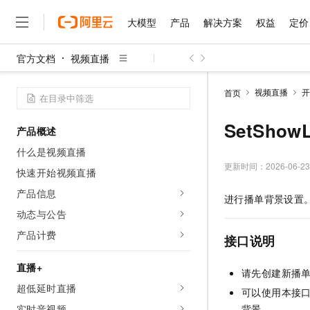
大模型
产品
解决方案
权益
定价
官方文档
视频直播
大模型
产品
解决方案
权益
定价
云市场
伙伴
服务
了解阿里云
精选产品
精选解决方案
普惠上云
产品定价
精选商城
成为销售伙伴
售前咨询
为什么选择阿里云
千问AI平台
视频直播
开
首页
了解云产品的定价详情
大模型服务平台百炼
睿译宝，AI翻译排版一
普惠上云 官方力荐
分销伙伴
在线服务
网站建设
什么是云计算
大
大模型服务与应用平台
上传文档即自动完成翻译和
云服务器38元/年起，超
SetShow
产品概述
咨询伙伴
多端小程序
技术领先
云上成本管理
售后服务
千问大模型
GLM-5.2：长任务时代
官方推荐返现计划
大模型
什么是视频直播
大模型
精选产品
精选解决方案
Salesforce 国际版订阅
稳定可靠
管理和优化成本
多元化、高性能、安全可靠
推荐新用户得奖励，单订单
更新时间：
2026-06-23
销售伙伴合作计划
快速开始视频直播
自助服务
友盟天域
安全合规
人工智能与机器学习
AI
文本生成
无影云电脑
Hermes Agent，打造
云工开物
产品信息
进行播单背景设置
无影生态合作计划
在线服务
观测云
分析师报告
随时随地安全接入的云上超
自主进化，持久记忆，越用
高校专属算力普惠，学生认
计算
互联网应用开发
动态与公告
Qwen3.8-Max
HOT
Salesforce On Alibaba C
工单服务
智能体时代全能旗舰模型
Tuya 物联网平台阿里云
研究报告与白皮书
产品计费
云解析DNS
快速拥有专属 OpenClaw
Consulting Partner 合
接口说明
大数据
容器
免费试用
短信专区
蓝凌 OA
Qwen3.7-Plus
AI 大模型销售与服务生
直播+
现代化应用
存储
天池大赛
请先创建新播单
能看、能想、能动手的多模
云原生大数据计算服务 Max
解决方案免费试用 新老
电子合同
超低延时直播
可以使用本接口创建
面向分析的企业级SaaS模
最高领取价值200元试用
安全
网络与CDN
AI 算法大赛
Qwen3-VL-Plus
畅捷通
实时音视频
背景。