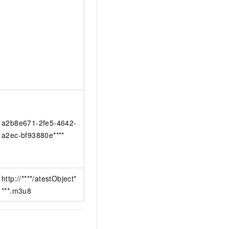
a2b8e671-2fe5-4642-
a2ec-bf93880e****
http://****/atestObject*
***.m3u8