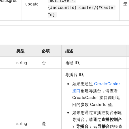
tBackgrou
acs:live:*:
update
无
{#accountId}:caster/{#Caster
Id}
类型
必填
描述
string
否
地域 ID。
导播台 ID。
如果您通过
CreateCaster
接口
创建导播台，请查看
CreateCaster 接口调用返
回的参数 CasterId 值。
如果您通过直播控制台创建
导播台，请通过
直播控制台
string
是
>
导播台
>
云导播台
路径查