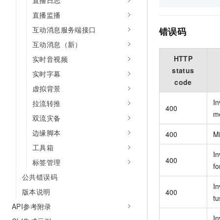
直播日志
直播监播
互动消息服务端接口
错误码
互动消息（新）
HTTP
实时音视频
status
实时字幕
code
虚拟背景
In
拉流转推
400
m
双流灾备
边缘脚本
400
M
工具箱
In
400
标签管理
f
公共错误码
In
版本说明
400
tu
API参考附录
In