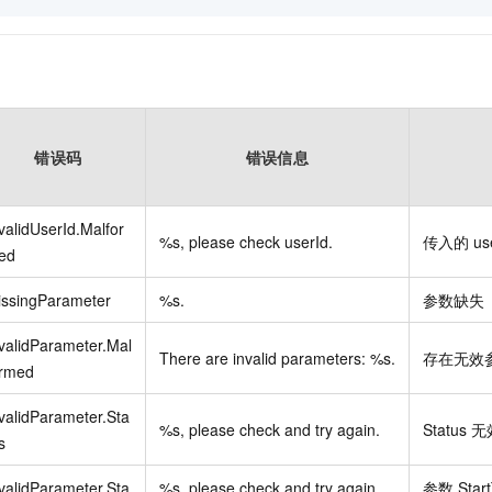
错误码
错误信息
validUserId.Malfor
%s, please check userId.
传入的
us
ed
issingParameter
%s.
参数缺失
validParameter.Mal
There are invalid parameters: %s.
存在无效
ormed
validParameter.Sta
%s, please check and try again.
Status
无
s
validParameter.Sta
%s, please check and try again
参数
Star