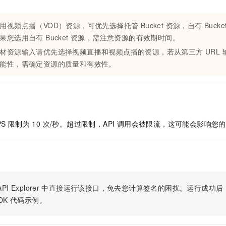
服务生态伙伴
视觉 Coding、空间感知、多模态思考等全面升级
1M上下文，专为长程任务能力而生
云工开物
企业应用
Night Plan 支持 Qwen 3.8-Max
AI 办公
NEW
Red Hat
30+ 款产品免费体验
夜间 5 折，Qwen/Meoo/TokenPlan 客户专享
AI智能应用
科研合作
用视频点播（VOD）资源，可优先选择托管 Bucket 资源，自有 Buck
ERP
堂（旗舰版）
SUSE
果您选用自有 Bucket 资源，需注意资源的有效期时间。
智能客服
AI 应用构建
大模型原生
CRM
2个月
自动承接线索
材资源输入请优先选择视频直播和视频点播的资源，若从第三方 URL
建站小程序
能性，需确定资源的质量和有效性。
Qoder
大模型服务平台百炼-应用模版
OA 办公系统
HOT
NEW
面向真实软件
个人版上线、团队版降价；千问3.8-Max首发发尝鲜
丰富多元化的应用模版和解决方案
力提升
财税管理
模板建站
万有无界
大模型服务平台百炼-智能体
400电话
定制建站
的模型效果
灵活可视化地构建企业级 Agent
方案
广告营销
模板小程序
PS 限制为 10 次/秒。超过限制，API 调用会被限流，这可能会影响
秒悟
人工智能平台 PAI
定制小程序
云端极速 AI 
新一代 AI 视频生成模型，深度适配广告营销等场景
AI Native 的算法工程平台，一站式完成建模、训练、推理服务部署
APP 开发
建站系统
PI Explorer
中直接运行该接口，免去您计算签名的困扰。运行成功后，OpenA
DK
代码示例。
AI 应用
10分钟微调：让0.6B模型媲美235B模型
多模态数据信
依托云原生高可用架构,实现Dify私有化部署
用1%尺寸在特定领域达到大模型90%以上效果