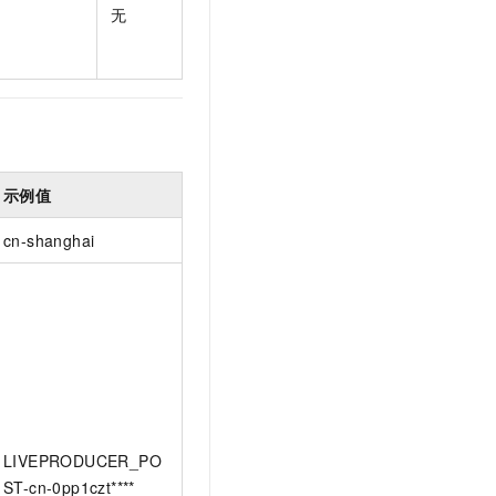
无
示例值
cn-shanghai
LIVEPRODUCER_PO
ST-cn-0pp1czt****