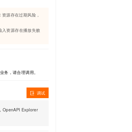
文戏情感细腻自然，动作戏激烈拳拳到肉，实现更强表演能力
支持中英文自由切换，具备更强的噪声鲁棒性
云聚AI 严选权益
SSL 证书
，一键激活高效办公新体验
精选AI产品，从模型到应用全链提效
et 资源存在过期风险，
堡垒机
AI 用量加速计划
应用
防火墙
、识别商机，让客服更高效、服务更出色。
新老同享，达量后返
 输入资源存在播放失败
千问办公
主机安全
NEW
的智能体编程平台
一站式AI生产力平台
AI 应用及服务市场
伶鹊
企业级人与Agent协作平台，接入和调度多个数字员工
智能客服平台，对话机器人、对话分析、智能外呼
AI 应用
您的业务，请合理调用。
大模型服务平台百炼 - 全妙
大模型
应用创作平台
多模态内容创作工具，已接入 DeepSeek
自然语言处理
调试
数据标注
PI Explorer
机器学习
息提取
与 AI 智能体进行实时音视频通话
从文本、图片、视频中提取结构化的属性信息
构建支持视频理解的 AI 音视频实时通话应用