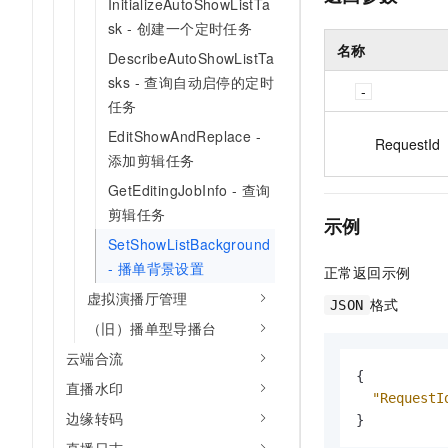
InitializeAutoShowListTa
sk - 创建一个定时任务
名称
DescribeAutoShowListTa
sks - 查询自动启停的定时
任务
EditShowAndReplace -
RequestId
添加剪辑任务
GetEditingJobInfo - 查询
剪辑任务
示例
SetShowListBackground
- 播单背景设置
正常返回示例
虚拟演播厅管理
格式
JSON
（旧）播单型导播台
云端合流
{
直播水印
"RequestI
边缘转码
}