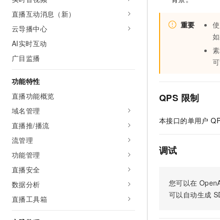
AI 产品 免费试用
网络
安全
云开发大赛
直播互动消息（新）
Tableau 订阅
1亿+ 大模型 tokens 和 
重要
使
云导播中心
可观测
入门学习赛
中间件
AI空中课堂在线直播课
如
140+云产品 免费试用
大模型服务
AI实时互动
上云与迁云
产品新客免费试用，最长1
素
数据库
广目监播
生态解决方案
可
千问AI平台-Token Plan
企业出海
大模型ACA认证体验
大数据计算
助力企业全员 AI 认知与能
功能特性
行业生态解决方案
政企业务
媒体服务
千问AI平台-模型体验
直播功能概览
QPS 限制
开发者生态解决方案
在线体验全尺寸、多种模态
域名管理
企业服务与云通信
AI 开发和 AI 应用解决
本接口的单用户 Q
Happy 系列大模型
直播推/播流
域名与网站
流管理
调试
终端用户计算
功能管理
直播安全
Serverless
大模型解决方案
您可以在
OpenA
数据分析
开发工具
可以自动生成
S
快速部署 Dify，高效搭建 
直播工具箱
迁移与运维管理