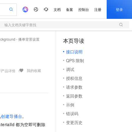
文档
备案
控制台
注册
登录
输入文档关键字查找
验
作计划
器
AI 活动
专业服务
服务伙伴合作计划
开发者社区
加入我们
服务平台百炼
阿里云 OPC 创新助力计划
Background - 播单背景设置
本页导读
（1）
一站式生成采购清单，支持单品或批量购买
S
可编辑精美 PPT 文稿
S产品伙伴计划（繁花）
峰会
造的大模型服务与应用开发平台
轻量应用服务器
Agency Agents：拥有专属领域专家
AI 生产力先锋
Al MaaS 服务伙伴赋能合作
域名
博文
Careers
至高可申请百万元
接口说明
性可伸缩的云计算服务
 轻松生成专业的 PPT
开启高性价比 AI 编程新体验
先锋实践拓展 AI 生产力的边界
快速构建应用程序和网站，即刻迈出上云第一步
多领域专家智能体,一键组建 AI 虚拟交付团队
Token 补贴，五大权
计划
海大会
伙伴信用分合作计划
商标
问答
社会招聘
QPS 限制
益加速 OPC 成功
S
帕鲁游戏服务器
数字证书管理服务（原SSL证书）
HappyHorse 打造一站式影视创作平台
飞天发布时刻
HOT
划
备案
电子书
校园招聘
调试
联机服务器，轻松开启游戏
视频创作，一键激活电商全链路生产力
全托管，含MySQL、PostgreSQL、SQL Server、MariaDB多引擎
实现全站HTTPS，呈现可信的WEB访问
所见，即是所愿
可视化编排打通从文字构思到成片全链路闭环
我的收藏
产品详情
更多支持
划
公司注册
镜像站
授权信息
视频生成
语音识别与合成
 智能体与工作流应用
短信服务
漫剧工坊：一站式动画创作平台
AI 实训营
合作伙伴培训与认证
请求参数
划
上云迁移
的智能体编程平台
站生成，高效打造优质广告素材
通过阿里云百炼高效搭建AI应用,助力高效开发
快速生产连贯的高质量长漫剧
从基础到进阶，Agent 创客手把手教你
国内短信简单易用，安全可靠，秒级触达，全球覆盖200+国家和地区。
e-1.1-T2V
Qwen3-TTS-Flash
lScope
我要反馈
查询合作伙伴
返回参数
畅细腻的高质量视频
离线语音合成大模型，多语言方言自适应，低延迟高稳定
n Alibaba Cloud ISV 合作
代维服务
olarDB
建企业门户网站
大数据开发治理平台 DataWorks
10 分钟搭建微信、支付宝小程序
示例
创新加速
ope
登录合作伙伴管理后台
我要建议
站，无忧落地极速上线
以可视化方式快速构建移动和 PC 门户网站
100%兼容MySQL、PostgreSQL，兼容Oracle，支持集中和分布式
高效部署网站，快速应用到小程序
Data Agent 驱动的一站式 Data+AI 开发治理平台
e-1.1-I2V
Cosyvoice-V3-Flash
错误码
安全
见
创建导播台
。
畅自然，细节丰富
高表现力语音合成大模型，语音克隆听感自然
我要投诉
上云场景组合购
伴
变更历史
erialId 都为空即可删除
边界网络安全防护产品
漫剧创作，剧本、分镜、视频高效生成
覆盖90%+业务场景，专享组合折扣价
2V
VPN
Fun-ASR