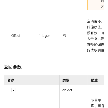
时，
才必
启动偏移。视
始偏移值。仅
频有效， 单
Offset
integer
否
大于 0，表
首帧的偏差时
始读取的位置
返回参数
名称
类型
描述
object
节目单
ID。可作