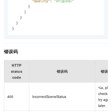
"Quality"
:
"original"
}
]
}
}
}
错误码
HTTP
status
错误码
错误信
code
%s, ple
check a
400
IncorrectSceneStatus
try again
later.