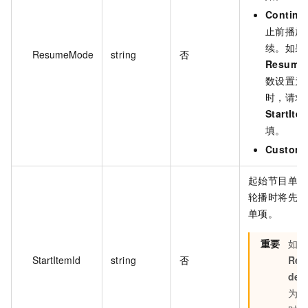
Continu
止前播放
续。如果
ResumeMode
string
否
Resume
数设置为
时，请求
StartIte
填。
Custom
起始节目单项 
轮播时将先播
单项。
重要
如果
StartItemId
string
否
Res
de
为
C