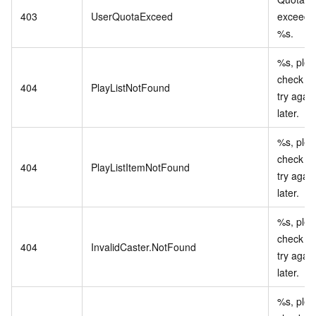
403
UserQuotaExceed
exceede
%s.
%s, ple
check a
404
PlayListNotFound
try again
later.
%s, ple
check a
404
PlayListItemNotFound
try again
later.
%s, ple
check a
404
InvalidCaster.NotFound
try again
later.
%s, ple