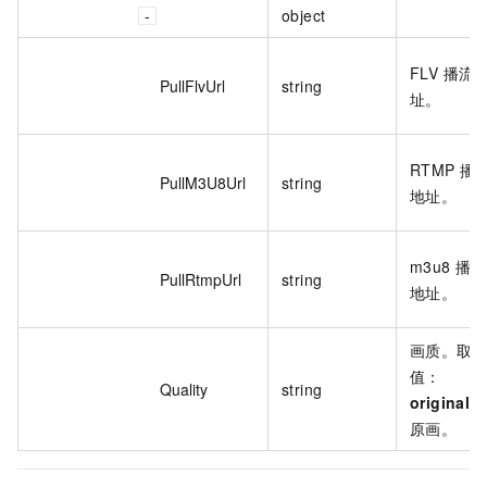
object
FLV 播流
PullFlvUrl
string
址。
RTMP 播
PullM3U8Url
string
地址。
m3u8 播流
PullRtmpUrl
string
地址。
画质。取
值：
Quality
string
original
：
原画。