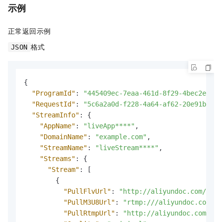
示例
正常返回示例
格式
JSON
{
"ProgramId"
:
"445409ec-7eaa-461d-8f29-4bec2eb9**
"RequestId"
:
"5c6a2a0d-f228-4a64-af62-20e91b96**
"StreamInfo"
:
{
"AppName"
:
"liveApp****"
,
"DomainName"
:
"example.com"
,
"StreamName"
:
"liveStream****"
,
"Streams"
:
{
"Stream"
:
[
{
"PullFlvUrl"
:
"http://aliyundoc.com/cast
"PullM3U8Url"
:
"rtmp:///aliyundoc.com/ca
"PullRtmpUrl"
:
"http://aliyundoc.com/cas