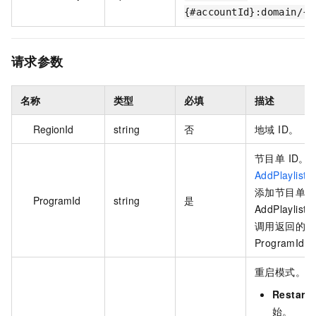
{#accountId}:domain/{#
请求参数
名称
类型
必填
描述
RegionId
string
否
地域 ID。
节目单 ID。
AddPlaylist
添加节目单项
ProgramId
string
是
AddPlaylist
调用返回的参
ProgramId 
重启模式。取
Restart
始。