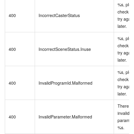
%s, ple
check a
400
IncorrectCasterStatus
try again
later.
%s, ple
check a
400
IncorrectSceneStatus.Inuse
try again
later.
%s, ple
check a
400
InvalidProgramId.Malformed
try again
later.
There a
invalid
400
InvalidParameter.Malformed
paramet
%s.