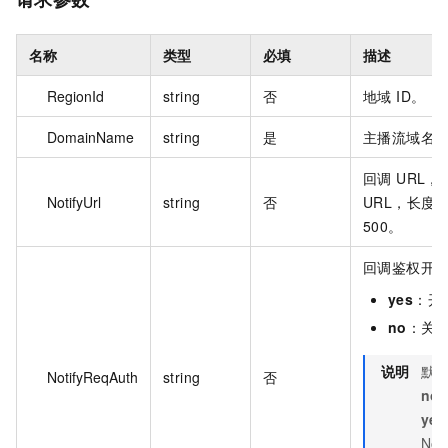
名称
类型
必填
描述
RegionId
string
否
地域 ID。
DomainName
string
是
主播流域名
回调 URL
NotifyUrl
string
否
URL，长度
500。
回调鉴权开
yes
：开
no
：关
说明
默
NotifyReqAuth
string
否
no
yes
Not