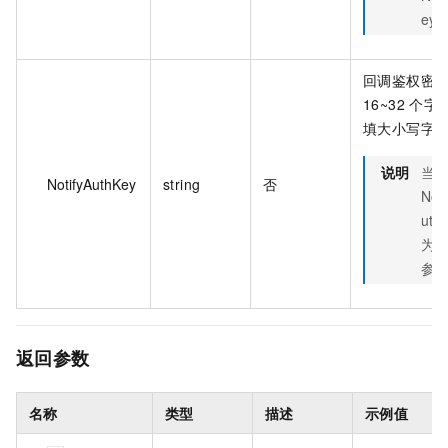
ey
回调鉴权密
16~32 个
填大小写字
说明
当
NotifyAuthKey
string
否
Not
ut
为
参
返回参数
名称
类型
描述
示例值