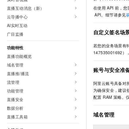
AI 产品 免费试用
网络
安全
云开发大赛
在使用
API
前，您
直播互动消息（新）
Tableau 订阅
1亿+ 大模型 tokens 和 
API。细节请参见
云导播中心
可观测
入门学习赛
中间件
AI空中课堂在线直播课
140+云产品 免费试用
大模型服务
AI实时互动
上云与迁云
产品新客免费试用，最长1
数据库
自定义签名场
广目监播
生态解决方案
千问AI平台-Token Plan
企业出海
大模型ACA认证体验
大数据计算
若您的业务场景有
助力企业全员 AI 认知与能
功能特性
行业生态解决方案
政企业务
1475350016
媒体服务
千问AI平台-模型体验
直播功能概览
开发者生态解决方案
在线体验全尺寸、多种模态
域名管理
企业服务与云通信
AI 开发和 AI 应用解决
账号与安全准
Happy 系列大模型
直播推/播流
域名与网站
流管理
阿里云账号具备对所
终端用户计算
为确保安全，建议创
功能管理
配置 RAM 策略
直播安全
Serverless
大模型解决方案
数据分析
开发工具
域名管理
快速部署 Dify，高效搭建 
直播工具箱
迁移与运维管理