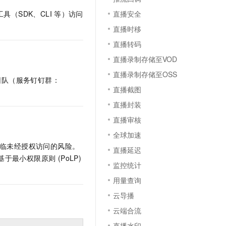
文戏情感细腻自然，动作戏激烈拳拳到肉，实现更强表演能力
支持中英文自由切换，具备更强的噪声鲁棒性
云聚AI 严选权益
SSL 证书
直播安全
具（SDK、CLI
等）访问
，一键激活高效办公新体验
精选AI产品，从模型到应用全链提效
直播时移
堡垒机
AI 用量加速计划
应用
直播转码
防火墙
、识别商机，让客服更高效、服务更出色。
新老同享，达量后返
直播录制存储至VOD
千问办公
主机安全
NEW
直播录制存储至OSS
的智能体编程平台
一站式AI生产力平台
团队（服务钉钉群：
直播截图
AI 应用及服务市场
伶鹊
直播封装
企业级人与Agent协作平台，接入和调度多个数字员工
智能客服平台，对话机器人、对话分析、智能外呼
AI 应用
直播审核
大模型服务平台百炼 - 全妙
大模型
全球加速
应用创作平台
多模态内容创作工具，已接入 DeepSeek
将面临未经授权访问的风险。
直播延迟
自然语言处理
时基于最小权限原则 (PoLP)
监控统计
数据标注
用量查询
机器学习
云导播
息提取
与 AI 智能体进行实时音视频通话
云端合流
从文本、图片、视频中提取结构化的属性信息
构建支持视频理解的 AI 音视频实时通话应用
直播水印