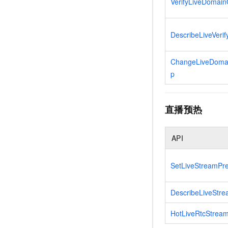
VerifyLiveDomai
DescribeLiveVerif
ChangeLiveDoma
p
直播预热
API
SetLiveStreamPr
DescribeLiveStr
HotLiveRtcStrea