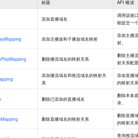
标题
API
概述
一个 AI 助手
即刻拥有 DeepSeek-R1 满血版
超强辅助，Bol
在企业官网、通讯软件中为客户提供 AI 客服
多种方案随心选，轻松解锁专属 DeepSeek
调用该接
添加直播域名
能提交一
添加主播
layMapping
添加主播放和子播放域名映射
射。
删除主播
nPlayMapping
删除播流域名的映射关系
射关系配
添加播流域名和推流域名的映射关
添加直播
apping
系
的映射关
删除本条
n
删除已添加的直播域名
录。
删除直播
nMapping
删除直播域名的映射关系
的映射关
查询推流