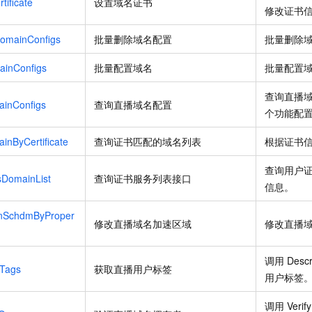
tificate
设置域名证书
修改证书
DomainConfigs
批量删除域名配置
批量删除
ainConfigs
批量配置域名
批量配置
查询直播
ainConfigs
查询直播域名配置
个功能配
inByCertificate
查询证书匹配的域名列表
根据证书
查询用户
sDomainList
查询证书服务列表接口
信息。
inSchdmByProper
修改直播域名加速区域
修改直播
调用
Descr
rTags
获取直播用户标签
用户标签
调用
Veri