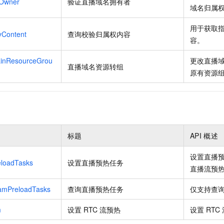
nOwner
验证直播域名拥有者
域名归属
用于获取
yContent
查询校验归属权内容
容。
inResourceGrou
更改直播
直播域名资源转组
原有资源
标题
API
概述
设置直播
eloadTasks
设置直播预热任务
直播流预
eamPreloadTasks
查询直播预热任务
仅支持查
m
设置
RTC
流预热
设置
RTC