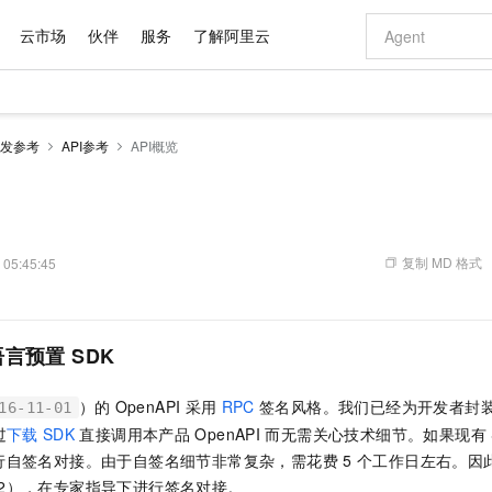
云市场
伙伴
服务
了解阿里云
AI 特惠
数据与 API
成为产品伙伴
企业增值服务
最佳实践
价格计算器
AI 场景体
基础软件
产品伙伴合
阿里云认证
市场活动
配置报价
大模型
发参考
API参考
API概览
自助选配和估算价格
新方式
域名与网站
睿译宝，AI翻译排版一步到位
智启 AI 普惠权益
产品生态集成认证中心
企业支持计划
云上春晚
千问官方 MaaS 平台，为开发者和 Agent 而生，新用户赠送 1 亿 + tokens 额度
云服务器 EC
Qwen Aud
AI Coding
阿里云Maa
2026 阿里云
为企业打
数据集
Windows
大模型认证
模型
NEW
NEW
交付可用成果
值低价云产品抢先购
提供智能易用的域名与建站服务
上传文档即自动完成翻译和格式还原
至高享 1亿+免费 tokens，加速 Al 应用落地
安全可靠、弹
智能编程，一键
产品生态伙伴
专家技术服务
云上奥运之旅
弹性计算合作
阿里云中企出
手机三要素
宝塔 Linux
全部认证
价格优势
有专属领域专家
对象存储 OSS
GLM-5.2：长任务时代开源旗舰模型
阿里云 OPC 创新助力计划
云数据库 RD
即刻拥有 DeepS
AI 电商营销
产品生态伙伴工作台
企业增值服务台
云栖战略参考
云存储合作计
云栖大会
身份实名认证
CentOS
训练营
推动算力普惠，释放技术红利
的大模型服务
最高返9万
多领域专家智能体,一键组建 AI 虚拟交付团队
至高百万元 Token 补贴，加速一人公司成长
稳定、安全、高性价比、高性能的云存储服务
真正可用的 1M 上下文,一次完成代码全链路开发
轻松解锁专属 Dee
从图文生成到
复制 MD 格式
 05:45:45
云上的中国
数据库合作计
活动全景
短信
Docker
图片和
站式影视创作平台
人工智能平台 PAI
Hermes Agent，打造自进化智能体
Token Plan 模型订阅计划
Qoder
5 分钟轻松部署
AI 广告创作
企业成长
大模型
NEW
信息公告
看见新力量
云网络合作计
OCR 文字识别
JAVA
级电脑
证享300元代金券
可视化编排打通从文字构思到成片全链路闭环
一站式AI开发、训练和推理服务
自主进化，持久记忆，越用越聪明
Qwen3.8-Max 首发尝鲜，限时加量 10 倍，夜间低至2折
面向真实软件
图文、视频一
Kimi-K3
HappyHors
NEW
魔搭 Mode
语言预置
SDK
loud
服务实践
官网公告
Kimi 最新旗舰模型，长程编程与推理利器
让文字生成流
金融模力时刻
Salesforce O
版
发票查验
全能环境
Qoder CN
Claude Code + GStack 打造工程团队
千问办公，限时限量积分加倍
云原生数据库 P
低代码高效构
AI 建站
NEW
作计划
计划
创新中心
魔搭 ModelSc
健康状态
让AI从“聊天伙伴”进化为能干活的“数字员工”
覆盖公网/内网、递归/权威、移动APP等全场景解析服务
安装技能 GStack，拥有专属 AI 工程团队
你的AI工作搭子，覆盖日常办公高频场景
基于千问大模型等，支持代码智能生成、研发智能问答
0 代码专业建
客户案例
）的
OpenAPI
采用
RPC
签名风格。我们已经为开发者封
天气预报查询
操作系统
Deepseek-v4-pro
HappyHors
16-11-01
态合作计划
态智能体模型
旗舰 MoE 大模型，百万上下文与顶尖推理能力
图生视频，流
过
下载
SDK
直接调用本产品
OpenAPI
而无需关心技术细节。如果现有
Compute
同享
容器服务 Kubernetes 版 ACK
万小智 AI 建站低至 15元/月
云防火墙
AI 短剧/漫剧
快递物流查询
WordPress
成为服务伙
高校合作
行自签名对接。由于自签名细节非常复杂，需花费 5
个工作日左右。因
式云数据仓库
点，立即开启云上创新
提供一站式管理容器应用的 K8s 服务
送.CN域名，送备案服务码
云原生的云上
AI助力短剧
GLM-5.2
Wan2.7-T
Ubuntu
1692），在专家指导下进行签名对接。