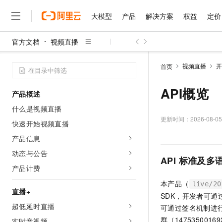
大模型
产品
解决方案
权益
定价
官方文档
视频直播
大模型
产品
解决方案
权益
定价
云市场
伙伴
服务
了解阿里云
精选产品
精选解决方案
普惠上云
产品定价
精选商城
成为销售伙伴
售前咨询
为什么选择阿里云
千问AI平台
视频直播
开
首页
了解云产品的定价详情
大模型服务平台百炼
千问办公，解锁你的工作
普惠上云 官方力荐
分销伙伴
在线服务
网站建设
什么是云计算
大
大模型服务与应用平台
企业级Agent产品，直接
云服务器38元/年起，超
API概览
产品概述
咨询伙伴
多端小程序
技术领先
云上成本管理
售后服务
千问大模型
Agency Agents：拥
官方推荐返现计划
大模型
什么是视频直播
大模型
精选产品
精选解决方案
Salesforce 国际版订阅
稳定可靠
管理和优化成本
多元化、高性能、安全可靠
推荐新用户得奖励，单订单
更新时间：
2026-08-05
销售伙伴合作计划
快速开始视频直播
自助服务
友盟天域
安全合规
人工智能与机器学习
AI
文本生成
无影云电脑
HappyHorse 打造一
云工开物
产品信息
无影生态合作计划
在线服务
观测云
分析师报告
随时随地安全接入的云上超
高校专属算力普惠，学生认
计算
互联网应用开发
动态与公告
Qwen3.8-Max
HOT
API
标准及多
Salesforce On Alibaba C
工单服务
智能体时代全能旗舰模型
Tuya 物联网平台阿里云
研究报告与白皮书
产品计费
云解析DNS
快速拥有专属 OpenClaw
Consulting Partner 合
大数据
容器
免费试用
短信专区
本产品（
蓝凌 OA
Qwen3.7-Plus
live/20
AI 大模型销售与服务生
直播+
现代化应用
存储
天池大赛
能看、能想、能动手的多模
SDK，开发者可通
云原生大数据计算服务 Max
解决方案免费试用 新老
电子合同
超低延时直播
可通过签名机制进
面向分析的企业级SaaS模
最高领取价值200元试用
安全
网络与CDN
AI 算法大赛
Qwen3-VL-Plus
畅捷通
群（14753500
实时音视频