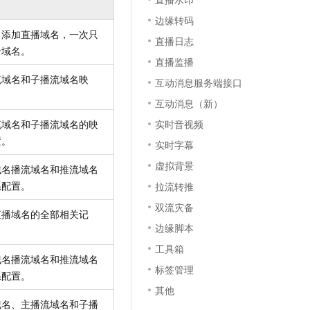
t.diy 一步搞定创意建站
构建大模型应用的安全防护体系
边缘转码
通过自然语言交互简化开发流程,全栈开发支持
通过阿里云安全产品对 AI 应用进行安全防护
口添加直播域名，一次只
直播日志
个域名。
直播监播
流域名和子播流域名映
互动消息服务端接口
互动消息（新）
流域名和子播流域名的映
实时音视频
置。
实时字幕
虚拟背景
域名播流域名和推流域名
系配置。
拉流转推
双流灾备
直播域名的全部相关记
边缘脚本
工具箱
域名播流域名和推流域名
标签管理
系配置。
其他
域名、主播流域名和子播