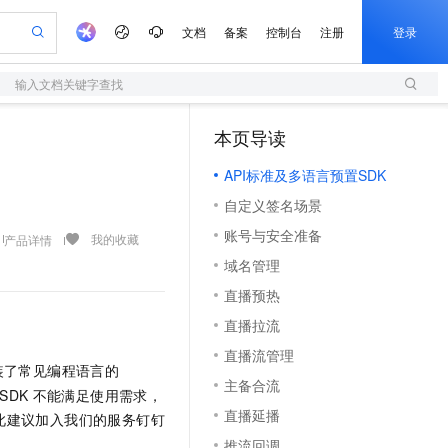
文档
备案
控制台
注册
登录
输入文档关键字查找
验
作计划
器
AI 活动
专业服务
服务伙伴合作计划
开发者社区
加入我们
服务平台百炼
阿里云 OPC 创新助力计划
本页导读
（1）
一站式生成采购清单，支持单品或批量购买
S
io：打造专属 AI 语音助手
S产品伙伴计划（繁花）
峰会
造的大模型服务与应用开发平台
轻量应用服务器
一句话生成原生可编辑精美 PPT 文稿
AI 生产力先锋
Al MaaS 服务伙伴赋能合作
域名
博文
Careers
至高可申请百万元
API标准及多语言预置SDK
性可伸缩的云计算服务
开启高性价比 AI 编程新体验
Qwen-Audio-3.0-Realtime 端到端实时语音角色扮演
输入一句话想法, 轻松生成专业的 PPT
先锋实践拓展 AI 生产力的边界
快速构建应用程序和网站，即刻迈出上云第一步
Token 补贴，五大权
计划
海大会
伙伴信用分合作计划
商标
问答
社会招聘
自定义签名场景
益加速 OPC 成功
S
eek-V4-Pro
数字证书管理服务（原SSL证书）
一键部署幻兽帕鲁游戏服务器
飞天发布时刻
HOT
划
备案
电子书
校园招聘
账号与安全准备
pSeek-V4-Pro
视频创作，一键激活电商全链路生产力
全托管，含MySQL、PostgreSQL、SQL Server、MariaDB多引擎
实现全站HTTPS，呈现可信的WEB访问
一键购买专属联机服务器，轻松开启游戏
所见，即是所愿
我的收藏
产品详情
更多支持
划
公司注册
镜像站
域名管理
视频生成
语音识别与合成
专属 QwenPaw
短信服务
漫剧工坊：一站式动画创作平台
AI 实训营
HOT
合作伙伴培训与认证
直播预热
划
上云迁移
的智能体编程平台
站生成，高效打造优质广告素材
从聊天伙伴进化为能主动干活的本地数字员工
快速生产连贯的高质量长漫剧
从基础到进阶，Agent 创客手把手教你
国内短信简单易用，安全可靠，秒级触达，全球覆盖200+国家和地区。
e-1.1-T2V
Qwen3-TTS-Flash
lScope
我要反馈
查询合作伙伴
直播拉流
畅细腻的高质量视频
离线语音合成大模型，多语言方言自适应，低延迟高稳定
n Alibaba Cloud ISV 合作
代维服务
olarDB
建企业门户网站
大数据开发治理平台 DataWorks
10 分钟搭建微信、支付宝小程序
直播流管理
创新加速
ope
登录合作伙伴管理后台
我要建议
站，无忧落地极速上线
以可视化方式快速构建移动和 PC 门户网站
100%兼容MySQL、PostgreSQL，兼容Oracle，支持集中和分布式
高效部署网站，快速应用到小程序
Data Agent 驱动的一站式 Data+AI 开发治理平台
装了常见编程语言的
e-1.1-I2V
Cosyvoice-V3-Flash
主备合流
安全
畅自然，细节丰富
高表现力语音合成大模型，语音克隆听感自然
SDK
不能满足使用需求，
我要投诉
上云场景组合购
伴
直播延播
此建议加入我们的服务钉钉
边界网络安全防护产品
漫剧创作，剧本、分镜、视频高效生成
覆盖90%+业务场景，专享组合折扣价
2V
VPN
Fun-ASR
推流回调