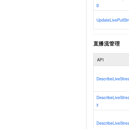
g
UpdateLivePullSt
直播流管理
API
DescribeLiveStre
DescribeLiveStre
y
DescribeLiveStre