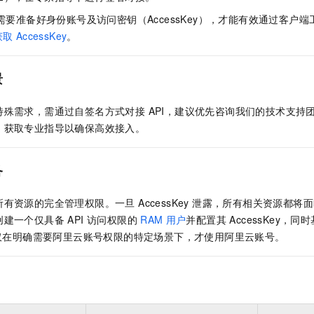
服务生态伙伴
视觉 Coding、空间感知、多模态思考等全面升级
1M上下文，专为长程任务能力而生
云工开物
企业应用
Night Plan 支持 Qwen 3.8-Max
AI 办公
NEW
需要准备好身份账号及访问密钥（AccessKey），才能有效通过客户端工
Red Hat
30+ 款产品免费体验
夜间 5 折，Qwen/Meoo/TokenPlan 客户专享
AI智能应用
科研合作
获取
AccessKey
。
ERP
堂（旗舰版）
SUSE
智能客服
AI 应用构建
大模型原生
CRM
2个月
自动承接线索
景
建站小程序
Qoder
大模型服务平台百炼-应用模版
OA 办公系统
HOT
NEW
面向真实软件
个人版上线、团队版降价；千问3.8-Max首发发尝鲜
丰富多元化的应用模版和解决方案
特殊需求，需通过自签名方式对接 API，建议优先咨询我们的技术支持
力提升
财税管理
模板建站
92），获取专业指导以确保高效接入。
万有无界
大模型服务平台百炼-智能体
400电话
定制建站
的模型效果
灵活可视化地构建企业级 Agent
方案
广告营销
模板小程序
备
秒悟
人工智能平台 PAI
定制小程序
云端极速 AI 
新一代 AI 视频生成模型，深度适配广告营销等场景
AI Native 的算法工程平台，一站式完成建模、训练、推理服务部署
有资源的完全管理权限。一旦 AccessKey 泄露，所有相关资源都
APP 开发
建一个仅具备 API 访问权限的
RAM
用户
并配置其 AccessKey，同
。仅在明确需要阿里云账号权限的特定场景下，才使用阿里云账号。
建站系统
AI 应用
10分钟微调：让0.6B模型媲美235B模型
多模态数据信
依托云原生高可用架构,实现Dify私有化部署
用1%尺寸在特定领域达到大模型90%以上效果