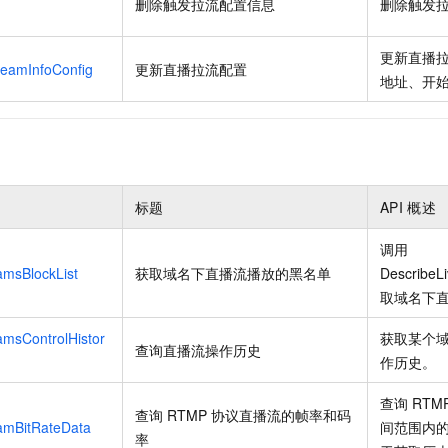
删除触发拉流配置信息
删除触发
更新直播
reamInfoConfig
更新直播拉流配置
地址、开
标题
API
概述
调用
amsBlockList
获取域名下直播流播放的黑名单
DescribeL
取域名下
amsControlHistor
获取某个
查询直播流操作历史
作历史。
查询
RTM
查询
RTMP
协议直播流的帧率和码
amBitRateData
间范围内
率