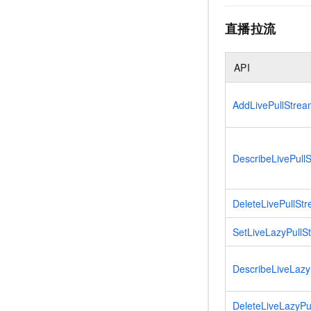
直播拉流
API
AddLivePullStrea
DescribeLivePull
DeleteLivePullSt
SetLiveLazyPullS
DescribeLiveLazy
DeleteLiveLazyPu