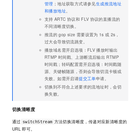
管理
；地址获取方式请参见
生成推流地址
和播放地址
。
支持
ARTC
协议和
FLV
协议的直播流的
不同清晰度切换。
推流的
gop size
需要设置为
1s
或
2s，
过大会导致切流跳变。
播放域名需开启选项：FLV
播放时输出
RTMP
时间戳、上游断流后输出
RTMP
时间戳；转码配置需开启选项：时间戳随
源、关键帧随源，否则会导致切流卡顿或
失败。如需开启请
提交工单
申请。
切换到不符合上述要求的流地址时，会切
换失败。
切换清晰度
通过
方法切换清晰度，传递对应新清晰度的
switchStream
URL
即可。