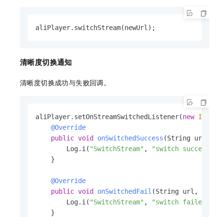
aliPlayer.switchStream(newUrl);
清晰度切换通知
清晰度切换成功与失败回调。
aliPlayer.setOnStreamSwitchedListener(
new
IPla
@Override
public
void
onSwitchedSuccess
(String url)
 {
        Log.i(
"SwitchStream"
, 
"switch success,
    }

@Override
public
void
onSwitchedFail
(String url, Err
        Log.i(
"SwitchStream"
, 
"switch failed, 
    }
