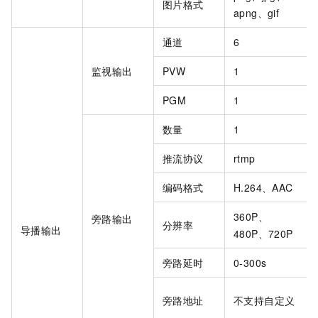
图片格式
apng、gif
通道
6
监视输出
PVW
1
PGM
1
数量
1
推流协议
rtmp
编码格式
H.264、AAC
360P、
旁路输出
分辨率
导播输出
480P、720P
旁路延时
0-300s
旁路地址
不支持自定义