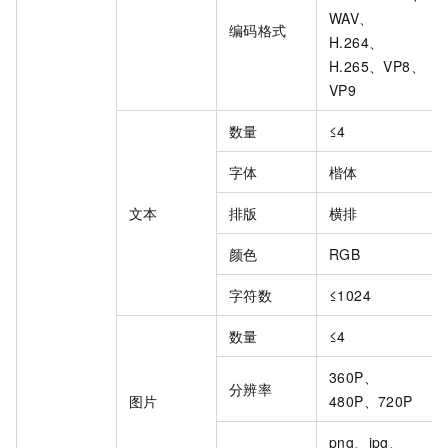
WAV、
编码格式
H.264、
H.265、VP8、
VP9
数量
≤4
字体
楷体
文本
排版
横排
颜色
RGB
字符数
≤1024
数量
≤4
360P、
分辨率
图片
480P、720P
png、jpg、