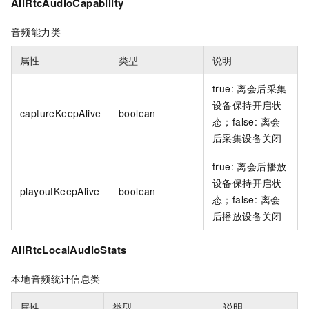
AliRtcAudioCapability
音频能力类
属性
类型
说明
true: 离会后采集
设备保持开启状
captureKeepAlive
boolean
态；false: 离会
后采集设备关闭
true: 离会后播放
设备保持开启状
playoutKeepAlive
boolean
态；false: 离会
后播放设备关闭
AliRtcLocalAudioStats
本地音频统计信息类
属性
类型
说明