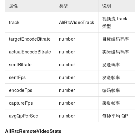
属性
类型
说明
视频流
track
track
AliRtcVideoTrack
类型
targetEncodeBitrate
number
目标编码码率
actualEncodeBitrate
number
实际编码码率
sentBitrate
number
发送码率
sentFps
number
发送帧率
encodeFps
number
编码帧率
captureFps
number
采集帧率
avgQpPerSec
number
每秒平均
QP
AliRtcRemoteVideoStats