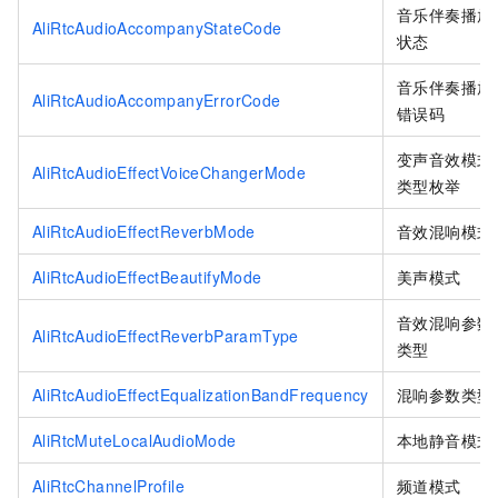
音乐伴奏播放
AliRtcAudioAccompanyStateCode
状态
音乐伴奏播放
AliRtcAudioAccompanyErrorCode
错误码
变声音效模式
AliRtcAudioEffectVoiceChangerMode
类型枚举
AliRtcAudioEffectReverbMode
音效混响模式
AliRtcAudioEffectBeautifyMode
美声模式
音效混响参数
AliRtcAudioEffectReverbParamType
类型
AliRtcAudioEffectEqualizationBandFrequency
混响参数类型
AliRtcMuteLocalAudioMode
本地静音模式
AliRtcChannelProfile
频道模式