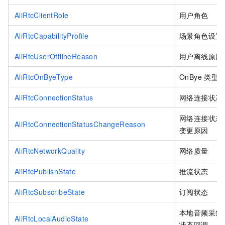
AliRtcClientRole
用户角色
AliRtcCapabilityProfile
场景角色设置
AliRtcUserOfflineReason
用户离线原因
AliRtcOnByeType
OnBye
类型
AliRtcConnectionStatus
网络连接状态
网络连接状态
AliRtcConnectionStatusChangeReason
变更原因
AliRtcNetworkQuality
网络质量
AliRtcPublishState
推流状态
AliRtcSubscribeState
订阅状态
本地音频采集
AliRtcLocalAudioState
状态回调