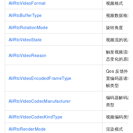
AliRtcVideoFormat
视频格式
AliRtcBufferType
视频数据格式
AliRtcRotationMode
旋转角度
AliRtcVideoState
视频流的状态
触发视频流状
AliRtcVideoReason
态变化的原因
Qos
反馈外
AliRtcVideoEncodedFrameType
置编码器请求
帧类型
编码器解码器
AliRtcVideoCodecManufacturer
类型
AliRtcVideoCodecKindType
视频编码类型
AliRtcRenderMode
渲染模式