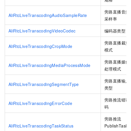
旁路直播音频
AliRtcLiveTranscodingAudioSampleRate
采样率
AliRtcLiveTranscodingVideoCodec
编码器类型
旁路直播裁剪
AliRtcLiveTranscodingCropMode
模式
旁路直播媒体
AliRtcLiveTranscodingMediaProcessMode
处理模式
旁路直播输入
AliRtcLiveTranscodingSegmentType
类型
旁路推流错误
AliRtcLiveTranscodingErrorCode
码
旁路推流
AliRtcLiveTranscodingTaskStatus
PublishTask