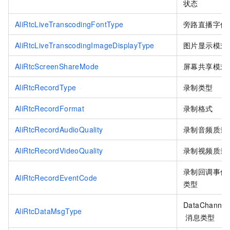
状态
AliRtcLiveTranscodingFontType
旁路直播字体
AliRtcLiveTranscodingImageDisplayType
图片显示模式
AliRtcScreenShareMode
屏幕共享模式
AliRtcRecordType
录制类型
AliRtcRecordFormat
录制格式
AliRtcRecordAudioQuality
录制音频质量
AliRtcRecordVideoQuality
录制视频质量
录制回调事件
AliRtcRecordEventCode
类型
DataChannel
AliRtcDataMsgType
消息类型