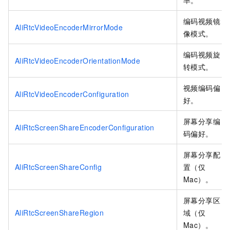
率。
编码视频镜
AliRtcVideoEncoderMirrorMode
像模式。
编码视频旋
AliRtcVideoEncoderOrientationMode
转模式。
视频编码偏
AliRtcVideoEncoderConfiguration
好。
屏幕分享编
AliRtcScreenShareEncoderConfiguration
码偏好。
屏幕分享配
AliRtcScreenShareConfig
置（仅
Mac）。
屏幕分享区
AliRtcScreenShareRegion
域（仅
Mac）。