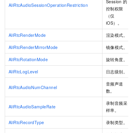
Session
的
AliRtcAudioSessionOperationRestriction
控制权限
（仅
iOS）。
AliRtcRenderMode
渲染模式。
AliRtcRenderMirrorMode
镜像模式。
AliRtcRotationMode
旋转角度。
AliRtcLogLevel
日志级别。
音频声道
AliRtcAudioNumChannel
数。
录制音频采
AliRtcAudioSampleRate
样率。
AliRtcRecordType
录制类型。