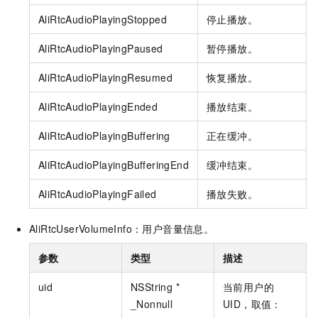
AliRtcAudioPlayingStopped
停止播放。
AliRtcAudioPlayingPaused
暂停播放。
AliRtcAudioPlayingResumed
恢复播放。
AliRtcAudioPlayingEnded
播放结束。
AliRtcAudioPlayingBuffering
正在缓冲。
AliRtcAudioPlayingBufferingEnd
缓冲结束。
AliRtcAudioPlayingFailed
播放失败。
AliRtcUserVolumeInfo：用户音量信息。
参数
类型
描述
uid
NSString *
当前用户的
_Nonnull
UID，取值：