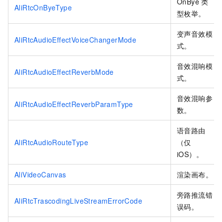
OnBye
类
AliRtcOnByeType
型枚举。
变声音效模
AliRtcAudioEffectVoiceChangerMode
式。
音效混响模
AliRtcAudioEffectReverbMode
式。
音效混响参
AliRtcAudioEffectReverbParamType
数。
语音路由
AliRtcAudioRouteType
（仅
iOS）。
AliVideoCanvas
渲染画布。
旁路推流错
AliRtcTrascodingLiveStreamErrorCode
误码。