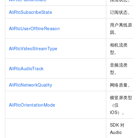
AliRtcSubscribeState
订阅状态。
用户离线原
AliRtcUserOfflineReason
因。
相机流类
AliRtcVideoStreamType
型。
音频流类
AliRtcAudioTrack
型。
AliRtcNetworkQuality
网络质量。
横竖屏类型
AliRtcOrientationMode
（仅
iOS）。
SDK
对
Audio