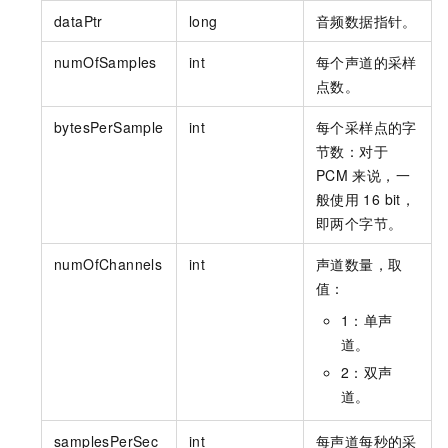
dataPtr
long
音频数据指针。
numOfSamples
int
每个声道的采样
点数。
bytesPerSample
int
每个采样点的字
节数：对于
PCM
来说，一
般使用
16 bit，
即两个字节。
numOfChannels
int
声道数量，取
值：
1：单声
道。
2：双声
道。
samplesPerSec
int
每声道每秒的采