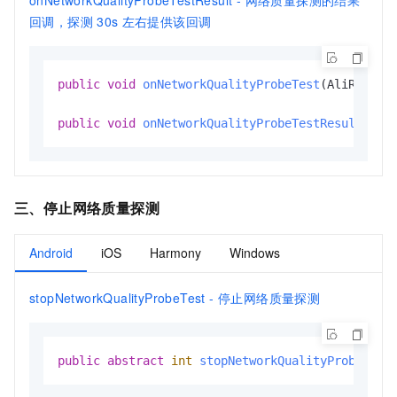
回调，探测
30s
左右提供该回调
public
void
onNetworkQualityProbeTest
(AliRtcNet
public
void
onNetworkQualityProbeTestResult
(
int
三、
停止网络质量探测
Android
iOS
Harmony
Windows
stopNetworkQualityProbeTest - 停止网络质量探测
public
abstract
int
stopNetworkQualityProbeTest