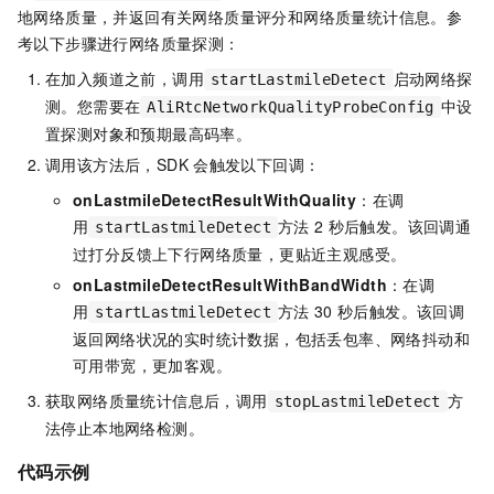
地网络质量，并返回有关网络质量评分和网络质量统计信息。参
考以下步骤进行网络质量探测：
在加入频道之前，调用
启动网络探
startLastmileDetect
测。您需要在
中设
AliRtcNetworkQualityProbeConfig
置探测对象和预期最高码率。
调用该方法后，SDK
会触发以下回调：
onLastmileDetectResultWithQuality
：在调
用
方法
2
秒后触发。该回调通
startLastmileDetect
过打分反馈上下行网络质量，更贴近主观感受。
onLastmileDetectResultWithBandWidth
：在调
用
方法
30
秒后触发。该回调
startLastmileDetect
返回网络状况的实时统计数据，包括丢包率、网络抖动和
可用带宽，更加客观。
获取网络质量统计信息后，调用
方
stopLastmileDetect
法停止本地网络检测。
代码示例