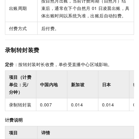
按自然月出账，当前计费周期（自然月）结
出账周期
束后，通常在下个自然月
01
日凌晨出账，具
体出账时间以系统为准，出账后自动扣费。
付费方式
后付费。
录制转封装费
定价
：按转封装时长收费，单价受直播中心区域影响。
项目（计费
单位：元/
中国内地
新加坡
日本
德
分钟）
录制转封装
0.007
0.014
0.014
0.
计费说明
项目
详情