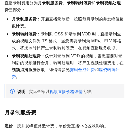
直播录制费用分为
月录制服务费
、
录制转封装费
和
录制视频处理
费
三部分：
月录制服务费：
开启直播录制后，按照每月录制的并发峰值路
数计费。
录制转封装费：
录制到
OSS
和录制到
VOD
时，直播录制生
成的视频文件为
TS
格式，当您需要录制为
MP4、FLV
等格
式，将按照时长产生录制转封装费，在视频直播服务收取。
录制视频处理费：
仅针对录制到
VOD
的视频，当您需要对录
制后的视频进行合并、转码处理时，将产生视频处理费用，在
视频点播服务
收取，详情请参见
剪辑合成计费
和
媒资转码计
费
。
说明
实际金额以
视频直播价格详情
为准。
月录制服务费
定价
：按并发峰值路数计费，单价受直播中心区域影响。