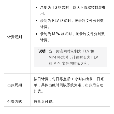
录制为
TS
格式时，默认不收取转封装费
用。
录制为
FLV
格式时，按录制文件分钟数
计费。
录制为
MP4
格式时，按录制文件分钟数
计费规则
计费。
说明
当一路流同时录制为
FLV
和
MP4
格式时，计费时长为
FLV
和
MP4
文件的时长之和。
按日计费，每日零点后
1
小时内出前一日账
出账周期
单，具体出账时间以系统为准，出账后自动
扣费。
付费方式
按量后付费。