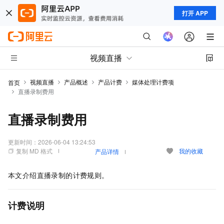
打开 APP
视频直播
视频直播
产品概述
产品计费
媒体处理计费项
首页
直播录制费用
直播录制费用
更新时间：
2026-06-04 13:24:53
复制 MD 格式
我的收藏
产品详情
本文介绍直播录制的计费规则。
计费说明