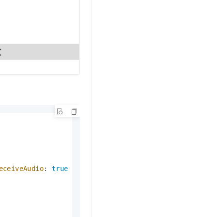
eceiveAudio
: 
true
 })
