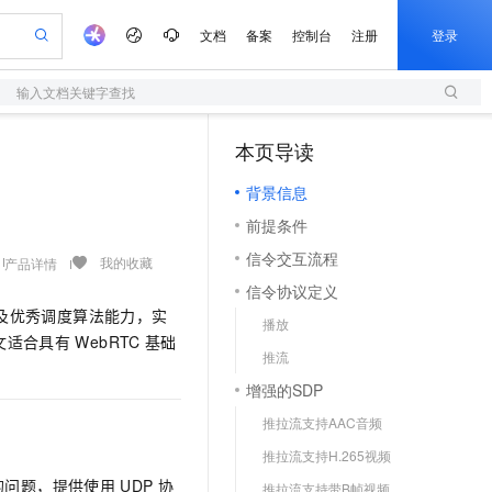
文档
备案
控制台
注册
登录
输入文档关键字查找
验
作计划
器
AI 活动
专业服务
服务伙伴合作计划
开发者社区
加入我们
服务平台百炼
阿里云 OPC 创新助力计划
本页导读
（1）
一站式生成采购清单，支持单品或批量购买
S
io：打造专属 AI 语音助手
S产品伙伴计划（繁花）
峰会
造的大模型服务与应用开发平台
轻量应用服务器
一句话生成原生可编辑精美 PPT 文稿
AI 生产力先锋
Al MaaS 服务伙伴赋能合作
域名
博文
Careers
至高可申请百万元
背景信息
性可伸缩的云计算服务
开启高性价比 AI 编程新体验
Qwen-Audio-3.0-Realtime 端到端实时语音角色扮演
输入一句话想法, 轻松生成专业的 PPT
先锋实践拓展 AI 生产力的边界
快速构建应用程序和网站，即刻迈出上云第一步
Token 补贴，五大权
计划
海大会
伙伴信用分合作计划
商标
问答
社会招聘
前提条件
益加速 OPC 成功
S
eek-V4-Pro
数字证书管理服务（原SSL证书）
一键部署幻兽帕鲁游戏服务器
飞天发布时刻
HOT
划
备案
电子书
校园招聘
信令交互流程
pSeek-V4-Pro
视频创作，一键激活电商全链路生产力
全托管，含MySQL、PostgreSQL、SQL Server、MariaDB多引擎
实现全站HTTPS，呈现可信的WEB访问
一键购买专属联机服务器，轻松开启游戏
所见，即是所愿
我的收藏
产品详情
更多支持
划
公司注册
镜像站
信令协议定义
视频生成
语音识别与合成
专属 QwenPaw
短信服务
漫剧工坊：一站式动画创作平台
AI 实训营
HOT
及优秀调度算法能力，实
合作伙伴培训与认证
播放
划
上云迁移
的智能体编程平台
站生成，高效打造优质广告素材
从聊天伙伴进化为能主动干活的本地数字员工
快速生产连贯的高质量长漫剧
从基础到进阶，Agent 创客手把手教你
国内短信简单易用，安全可靠，秒级触达，全球覆盖200+国家和地区。
e-1.1-T2V
Qwen3-TTS-Flash
文适合具有
WebRTC
基础
lScope
我要反馈
查询合作伙伴
推流
畅细腻的高质量视频
离线语音合成大模型，多语言方言自适应，低延迟高稳定
n Alibaba Cloud ISV 合作
代维服务
olarDB
建企业门户网站
大数据开发治理平台 DataWorks
10 分钟搭建微信、支付宝小程序
增强的SDP
创新加速
ope
登录合作伙伴管理后台
我要建议
站，无忧落地极速上线
以可视化方式快速构建移动和 PC 门户网站
100%兼容MySQL、PostgreSQL，兼容Oracle，支持集中和分布式
高效部署网站，快速应用到小程序
Data Agent 驱动的一站式 Data+AI 开发治理平台
e-1.1-I2V
Cosyvoice-V3-Flash
推拉流支持AAC音频
安全
畅自然，细节丰富
高表现力语音合成大模型，语音克隆听感自然
我要投诉
上云场景组合购
伴
推拉流支持H.265视频
边界网络安全防护产品
漫剧创作，剧本、分镜、视频高效生成
覆盖90%+业务场景，专享组合折扣价
2V
VPN
Fun-ASR
的问题，提供使用
UDP
协
推拉流支持带B帧视频