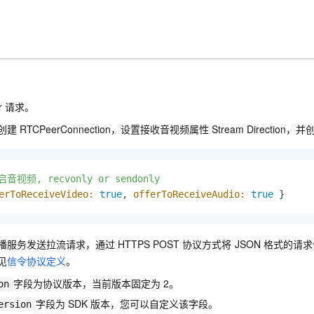
r
请求。
创建
RTCPeerConnection，设置接收音视频属性
Stream Direction，
启音视频,
recvonly
or
sendonly
erToReceiveVideo:
true
, 
offerToReceiveAudio:
true
 }
播服务发送拉流请求，通过
HTTPS POST
协议方式将
JSON
格式的请求
见
信令协议定义
。
字段为协议版本，当前版本固定为
2。
on
字段为
SDK
版本，您可以自定义该字段。
ersion