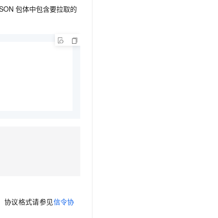
SON
包体中包含要拉取的
端。协议格式请参见
信令协