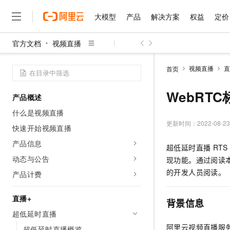
大模型
产品
解决方案
权益
定价
官方文档
视频直播
大模型
产品
解决方案
权益
定价
云市场
伙伴
服务
了解阿里云
精选产品
精选解决方案
普惠上云
产品定价
精选商城
成为销售伙伴
售前咨询
为什么选择阿里云
千问AI平台
视频直播
直
首页
了解云产品的定价详情
大模型服务平台百炼
千问办公，解锁你的工作
普惠上云 官方力荐
分销伙伴
在线服务
网站建设
什么是云计算
大
大模型服务与应用平台
企业级Agent产品，直接
云服务器38元/年起，超
WebRT
产品概述
咨询伙伴
多端小程序
技术领先
云上成本管理
售后服务
千问大模型
Agency Agents：拥
官方推荐返现计划
大模型
什么是视频直播
大模型
精选产品
精选解决方案
Salesforce 国际版订阅
稳定可靠
管理和优化成本
多元化、高性能、安全可靠
推荐新用户得奖励，单订单
更新时间：
2022-08-23
销售伙伴合作计划
快速开始视频直播
自助服务
友盟天域
安全合规
人工智能与机器学习
AI
文本生成
无影云电脑
HappyHorse 打造一
云工开物
产品信息
超低延时直播
RTS
无影生态合作计划
在线服务
观测云
分析师报告
随时随地安全接入的云上超
高校专属算力普惠，学生认
计算
互联网应用开发
动态与公告
Qwen3.8-Max
现功能。通过阅读
HOT
Salesforce On Alibaba C
工单服务
智能体时代全能旗舰模型
Tuya 物联网平台阿里云
研究报告与白皮书
的开发人员阅读。
产品计费
云解析DNS
快速拥有专属 OpenClaw
Consulting Partner 合
大数据
容器
免费试用
短信专区
蓝凌 OA
Qwen3.7-Plus
AI 大模型销售与服务生
直播+
现代化应用
存储
天池大赛
背景信息
能看、能想、能动手的多模
云原生大数据计算服务 Max
解决方案免费试用 新老
电子合同
超低延时直播
面向分析的企业级SaaS模
最高领取价值200元试用
安全
网络与CDN
AI 算法大赛
Qwen3-VL-Plus
阿里云视频直播服务（A
畅捷通
超低延时直播概览