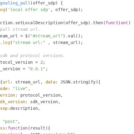
ignaling_pull
(
offer_sdp
) {

log
(
'local offer sdp'
, offer_sdp);

ection.setLocalDescription(offer_sdp).then(
function
(
) {
 pull stream url.
ream_url = $(
"#stream_url"
).val();

e
.
log
(
"stream url:"
 , stream_url);

 sdk and protocol versions.
otocol_version = 
2
;

k_version = 
"0.0.1"
;

({
url
: stream_url, 
data
: JSON.stringify({

mode
: 
"live"
,

version
: protocol_version,

sdk_version
: sdk_version,

jsep
:description,

: 
"post"
,

ess
:
function
(
result
){
