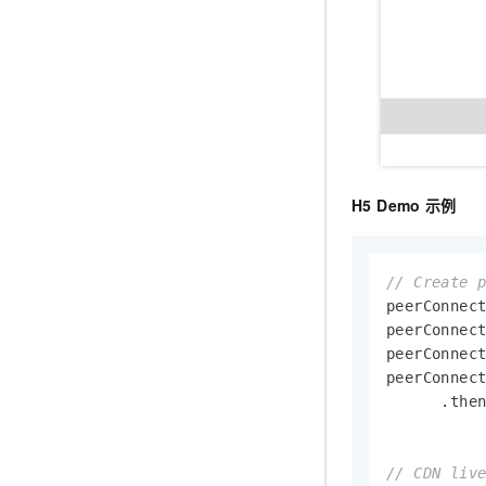
H5 Demo
示例
// Create 
peerConnec
peerConnect
peerConnect
peerConnec
      .then
// CDN liv