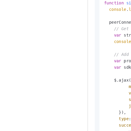
function
s
console
.
  peerConn
// Get
var
 st
consol
// Add
var
 pr
var
 sd
    $.ajax
      }),

type
succ