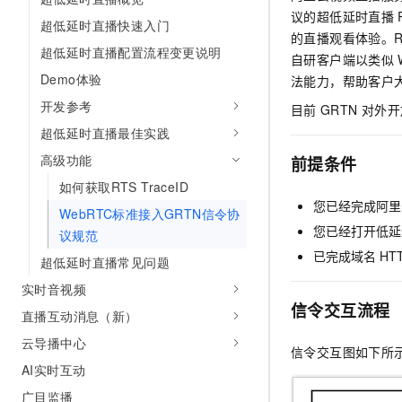
AI 产品 免费试用
网络
议的
超低延时直播
安全
云开发大赛
超低延时直播快速入门
Tableau 订阅
1亿+ 大模型 tokens 和 
的直播观看体验。R
超低延时直播配置流程变更说明
可观测
入门学习赛
中间件
自研客户端以类似
AI空中课堂在线直播课
140+云产品 免费试用
大模型服务
Demo体验
法能力，帮助客户
上云与迁云
产品新客免费试用，最长1
数据库
开发参考
生态解决方案
目前
GRTN
对外开
千问AI平台-Token Plan
企业出海
大模型ACA认证体验
大数据计算
超低延时直播最佳实践
助力企业全员 AI 认知与能
行业生态解决方案
高级功能
政企业务
前提条件
媒体服务
千问AI平台-模型体验
开发者生态解决方案
如何获取RTS TraceID
在线体验全尺寸、多种模态
企业服务与云通信
您已经完成阿里
WebRTC标准接入GRTN信令协
AI 开发和 AI 应用解决
Happy 系列大模型
您已经打开低延
议规范
域名与网站
已完成域名
HT
超低延时直播常见问题
终端用户计算
实时音视频
信令交互流程
Serverless
直播互动消息（新）
大模型解决方案
云导播中心
开发工具
信令交互图如下所
快速部署 Dify，高效搭建 
AI实时互动
迁移与运维管理
广目监播