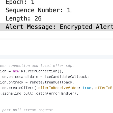
peer connection and local offer sdp.
tion = 
new
 RTCPeerConnection();

ion.onicecandidate = iceCandidateCallback;

ion.ontrack = remoteStreamCallback;

tion.createOffer({ 
offerToReceiveVideo
: 
true
, 
offerToR
(signaling_pull).catch(errorHandler);

e post pull stream request.