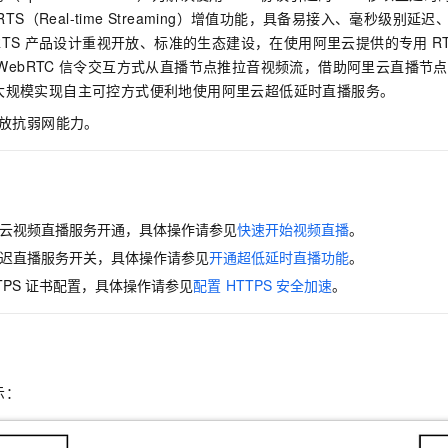
服务生态伙伴
视觉 Coding、空间感知、多模态思考等全面升级
1M上下文，专为长程任务能力而生
云工开物
企业应用
Night Plan 支持 Qwen 3.8-Max
AI 办公
NEW
RTS（Real-time Streaming）增值功能，具备易接入、毫秒级别
Red Hat
30+ 款产品免费体验
夜间 5 折，Qwen/Meoo/TokenPlan 客户专享
AI智能应用
TS
产品设计重视开放、标准的生态建设，在使用阿里云提供的专用
R
科研合作
ERP
WebRTC
信令交互方式从直播节点推拉音视频流，借助阿里云直播节点
堂（旗舰版）
SUSE
智能客服
AI 应用构建
大模型原生
大规模实现自主可控方式便利地使用阿里云
超低延时直播
服务。
CRM
2个月
自动承接线索
建站小程序
放抗弱网能力。
Qoder
大模型服务平台百炼-应用模版
OA 办公系统
HOT
NEW
面向真实软件
个人版上线、团队版降价；千问3.8-Max首发发尝鲜
丰富多元化的应用模版和解决方案
力提升
财税管理
模板建站
万有无界
大模型服务平台百炼-智能体
400电话
定制建站
的模型效果
灵活可视化地构建企业级 Agent
云视频直播服务开通，具体操作请参见
快速开始视频直播
。
方案
广告营销
模板小程序
秒悟
人工智能平台 PAI
迟直播服务开关，具体操作请参见
开通超低延时直播功能
。
定制小程序
云端极速 AI 
新一代 AI 视频生成模型，深度适配广告营销等场景
AI Native 的算法工程平台，一站式完成建模、训练、推理服务部署
TPS
证书配置，具体操作请参见
配置
HTTPS
安全加速
。
APP 开发
建站系统
示：
AI 应用
10分钟微调：让0.6B模型媲美235B模型
多模态数据信
依托云原生高可用架构,实现Dify私有化部署
用1%尺寸在特定领域达到大模型90%以上效果