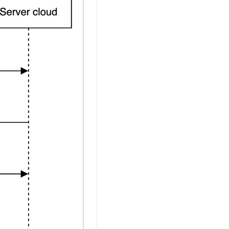
t.diy 一步搞定创意建站
构建大模型应用的安全防护体系
通过自然语言交互简化开发流程,全栈开发支持
通过阿里云安全产品对 AI 应用进行安全防护