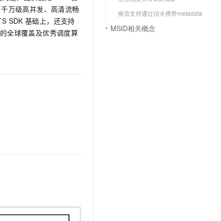
文戏情感细腻自然，动作戏激烈拳拳到肉，实现更强表演能力
支持中英文自由切换，具备更强的噪声鲁棒性
云聚AI 严选权益
延迟、千万级高并发、高清流畅
SSL 证书
推流支持通过信令携带metadata
，一键激活高效办公新体验
精选AI产品，从模型到应用全链提效
TS SDK
基础上，还支持
MSID相关概念
堡垒机
的全球覆盖及优秀调度算
AI 用量加速计划
应用
防火墙
、识别商机，让客服更高效、服务更出色。
新老同享，达量后返
千问办公
主机安全
NEW
的智能体编程平台
一站式AI生产力平台
AI 应用及服务市场
伶鹊
企业级人与Agent协作平台，接入和调度多个数字员工
智能客服平台，对话机器人、对话分析、智能外呼
AI 应用
大模型服务平台百炼 - 全妙
大模型
应用创作平台
多模态内容创作工具，已接入 DeepSeek
自然语言处理
数据标注
机器学习
息提取
与 AI 智能体进行实时音视频通话
从文本、图片、视频中提取结构化的属性信息
构建支持视频理解的 AI 音视频实时通话应用