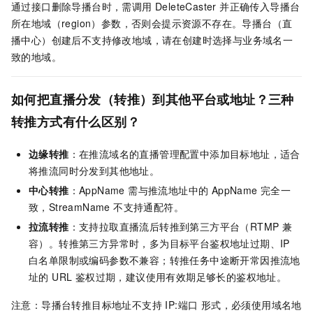
通过接口删除导播台时，需调用 DeleteCaster 并正确传入导播台
所在地域（region）参数，否则会提示资源不存在。导播台（直
播中心）创建后不支持修改地域，请在创建时选择与业务域名一
致的地域。
如何把直播分发（转推）到其他平台或地址？三种
转推方式有什么区别？
边缘转推
：在推流域名的直播管理配置中添加目标地址，适合
将推流同时分发到其他地址。
中心转推
：AppName 需与推流地址中的 AppName 完全一
致，StreamName 不支持通配符。
拉流转推
：支持拉取直播流后转推到第三方平台（RTMP 兼
容）。转推第三方异常时，多为目标平台鉴权地址过期、IP
白名单限制或编码参数不兼容；转推任务中途断开常因推流地
址的 URL 鉴权过期，建议使用有效期足够长的鉴权地址。
注意：导播台转推目标地址不支持 IP:端口 形式，必须使用域名地