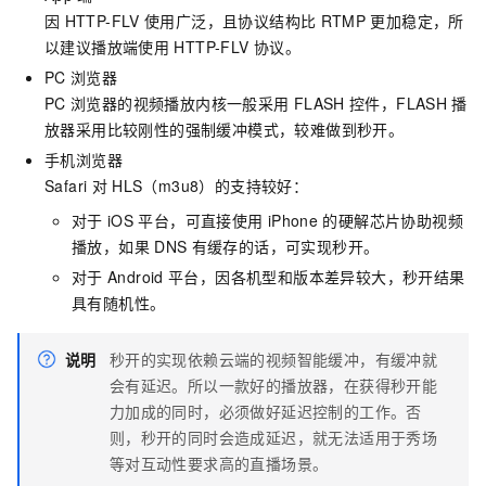
因
HTTP-FLV
使用广泛，且协议结构比
RTMP
更加稳定，所
以建议播放端使用
HTTP-FLV
协议。
PC
浏览器
PC
浏览器的视频播放内核一般采用
FLASH
控件，FLASH
播
放器采用比较刚性的强制缓冲模式，较难做到秒开。
手机浏览器
Safari
对
HLS（m3u8）的支持较好：
对于
iOS
平台，可直接使用
iPhone
的硬解芯片协助视频
播放，如果
DNS
有缓存的话，可实现秒开。
对于
Android
平台，因各机型和版本差异较大，秒开结果
具有随机性。
说明
秒开的实现依赖云端的视频智能缓冲，有缓冲就
会有延迟。所以一款好的播放器，在获得秒开能
力加成的同时，必须做好延迟控制的工作。否
则，秒开的同时会造成延迟，就无法适用于秀场
等对互动性要求高的直播场景。