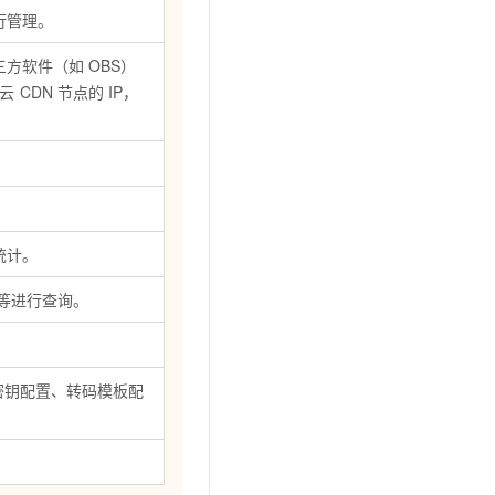
文戏情感细腻自然，动作戏激烈拳拳到肉，实现更强表演能力
支持中英文自由切换，具备更强的噪声鲁棒性
云聚AI 严选权益
行管理。
SSL 证书
，一键激活高效办公新体验
精选AI产品，从模型到应用全链提效
堡垒机
三方软件（如
OBS）
AI 用量加速计划
云
CDN
节点的
IP，
应用
防火墙
、识别商机，让客服更高效、服务更出色。
新老同享，达量后返
千问办公
主机安全
NEW
的智能体编程平台
一站式AI生产力平台
AI 应用及服务市场
伶鹊
企业级人与Agent协作平台，接入和调度多个数字员工
智能客服平台，对话机器人、对话分析、智能外呼
AI 应用
统计。
大模型服务平台百炼 - 全妙
大模型
等进行查询。
应用创作平台
多模态内容创作工具，已接入 DeepSeek
自然语言处理
数据标注
密钥配置、转码模板配
机器学习
息提取
与 AI 智能体进行实时音视频通话
从文本、图片、视频中提取结构化的属性信息
构建支持视频理解的 AI 音视频实时通话应用