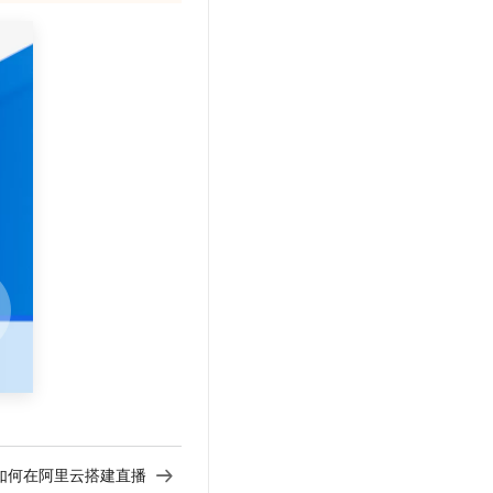
t.diy 一步搞定创意建站
构建大模型应用的安全防护体系
通过自然语言交互简化开发流程,全栈开发支持
通过阿里云安全产品对 AI 应用进行安全防护
如何在阿里云搭建直播