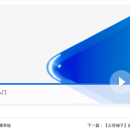
一个 AI 助手
即刻拥有 DeepSeek-R1 满血版
超强辅助，Bol
在企业官网、通讯软件中为客户提供 AI 客服
多种方案随心选，轻松解锁专属 DeepSeek
入门
播审核
下一篇：
【云吞铺子】