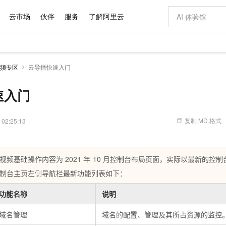
云市场
伙伴
服务
了解阿里云
AI 特惠
数据与 API
成为产品伙伴
企业增值服务
最佳实践
价格计算器
AI 场景体
基础软件
产品伙伴合
阿里云认证
市场活动
配置报价
大模型
频专区
云导播快速入门
自助选配和估算价格
新方式
域名与网站
睿译宝，AI翻译排版一步到位
智启 AI 普惠权益
产品生态集成认证中心
企业支持计划
云上春晚
千问官方 MaaS 平台，为开发者和 Agent 而生，新用户赠送 1 亿 + tokens 额度
云服务器 EC
AI Coding
阿里云Maa
2026 阿里云
为企业打
数据集
Windows
大模型认证
模型
NEW
交付可用成果
值低价云产品抢先购
提供智能易用的域名与建站服务
上传文档即自动完成翻译和格式还原
至高享 1亿+免费 tokens，加速 Al 应用落地
安全可靠、弹
智能编程，一键
速入门
产品生态伙伴
专家技术服务
云上奥运之旅
弹性计算合作
阿里云中企出
手机三要素
宝塔 Linux
全部认证
价格优势
有专属领域专家
对象存储 OSS
GLM-5.2：长任务时代开源旗舰模型
阿里云 OPC 创新助力计划
云数据库 RD
即刻拥有 DeepS
AI 电商营销
产品生态伙伴工作台
企业增值服务台
云栖战略参考
云存储合作计
云栖大会
身份实名认证
CentOS
训练营
推动算力普惠，释放技术红利
的大模型服务
最高返9万
多领域专家智能体,一键组建 AI 虚拟交付团队
至高百万元 Token 补贴，加速一人公司成长
稳定、安全、高性价比、高性能的云存储服务
真正可用的 1M 上下文,一次完成代码全链路开发
轻松解锁专属 Dee
从图文生成到
复制 MD 格式
 02:25:13
云上的中国
数据库合作计
活动全景
短信
Docker
图片和
站式影视创作平台
人工智能平台 PAI
Hermes Agent，打造自进化智能体
Token Plan 模型订阅计划
Qoder
5 分钟轻松部署
AI 广告创作
企业成长
大模型
NEW
信息公告
看见新力量
云网络合作计
OCR 文字识别
JAVA
级电脑
证享300元代金券
可视化编排打通从文字构思到成片全链路闭环
一站式AI开发、训练和推理服务
自主进化，持久记忆，越用越聪明
Qwen3.8-Max 首发尝鲜，限时加量 10 倍，夜间低至2折
面向真实软件
图文、视频一
Kimi-K3
HappyHors
NEW
视频基础操作内容为
2021
年
10
月控制台布局页面，实际以最新的控制
魔搭 Mode
loud
服务实践
官网公告
Kimi 最新旗舰模型，长程编程与推理利器
让文字生成流
金融模力时刻
Salesforce O
版
发票查验
全能环境
Qoder CN
Claude Code + GStack 打造工程团队
千问办公，限时限量积分加倍
云原生数据库 P
低代码高效构
AI 建站
NEW
制台主页左侧导航栏最新功能列表如下：
作计划
计划
创新中心
魔搭 ModelSc
健康状态
让AI从“聊天伙伴”进化为能干活的“数字员工”
覆盖公网/内网、递归/权威、移动APP等全场景解析服务
安装技能 GStack，拥有专属 AI 工程团队
你的AI工作搭子，覆盖日常办公高频场景
基于千问大模型等，支持代码智能生成、研发智能问答
0 代码专业建
客户案例
天气预报查询
操作系统
Deepseek-v4-pro
HappyHors
态合作计划
功能名称
说明
态智能体模型
旗舰 MoE 大模型，百万上下文与顶尖推理能力
图生视频，流
Compute
同享
容器服务 Kubernetes 版 ACK
万小智 AI 建站低至 15元/月
云防火墙
AI 短剧/漫剧
快递物流查询
WordPress
成为服务伙
高校合作
式云数据仓库
点，立即开启云上创新
域名管理
提供一站式管理容器应用的 K8s 服务
送.CN域名，送备案服务码
域名的配置、管理及其所占资源的监控
云原生的云上
AI助力短剧
GLM-5.2
Wan2.7-T
Ubuntu