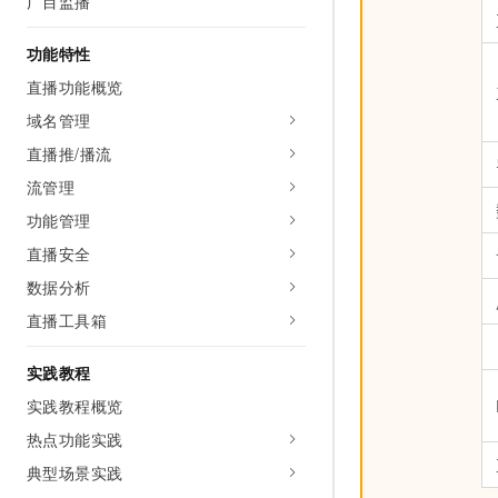
广目监播
AI 产品 免费试用
网络
安全
云开发大赛
Tableau 订阅
1亿+ 大模型 tokens 和 
功能特性
可观测
入门学习赛
中间件
AI空中课堂在线直播课
直播功能概览
140+云产品 免费试用
大模型服务
上云与迁云
产品新客免费试用，最长1
数据库
域名管理
生态解决方案
千问AI平台-Token Plan
直播推/播流
企业出海
大模型ACA认证体验
大数据计算
助力企业全员 AI 认知与能
行业生态解决方案
流管理
政企业务
媒体服务
千问AI平台-模型体验
功能管理
开发者生态解决方案
在线体验全尺寸、多种模态
企业服务与云通信
直播安全
AI 开发和 AI 应用解决
Happy 系列大模型
数据分析
域名与网站
直播工具箱
终端用户计算
实践教程
Serverless
大模型解决方案
实践教程概览
开发工具
热点功能实践
快速部署 Dify，高效搭建 
典型场景实践
迁移与运维管理