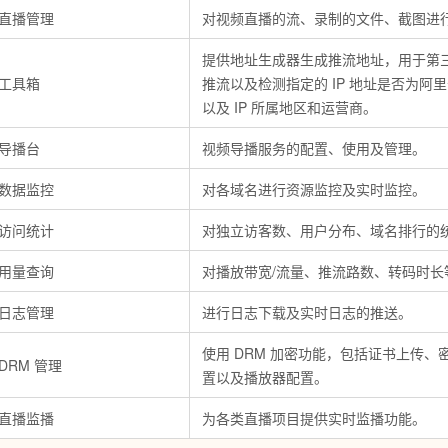
服务生态伙伴
视觉 Coding、空间感知、多模态思考等全面升级
1M上下文，专为长程任务能力而生
云工开物
企业应用
Night Plan 支持 Qwen 3.8-Max
AI 办公
直播管理
对视频直播的流、录制的文件、截图进
NEW
Red Hat
30+ 款产品免费体验
夜间 5 折，Qwen/Meoo/TokenPlan 客户专享
AI智能应用
科研合作
ERP
提供地址生成器生成推流地址，用于第
堂（旗舰版）
SUSE
智能客服
工具箱
推流以及检测指定的
IP
地址是否为阿里
AI 应用构建
大模型原生
CRM
2个月
自动承接线索
以及
IP
所属地区和运营商。
建站小程序
Qoder
大模型服务平台百炼-应用模版
OA 办公系统
HOT
NEW
导播台
视频导播服务的配置、使用及管理。
面向真实软件
个人版上线、团队版降价；千问3.8-Max首发发尝鲜
丰富多元化的应用模版和解决方案
力提升
财税管理
模板建站
数据监控
对各域名进行资源监控及实时监控。
万有无界
大模型服务平台百炼-智能体
400电话
定制建站
的模型效果
灵活可视化地构建企业级 Agent
访问统计
对独立访客数、用户分布、域名排行的
方案
广告营销
模板小程序
秒悟
人工智能平台 PAI
用量查询
对播放带宽/流量、推流路数、转码时长
定制小程序
云端极速 AI 
新一代 AI 视频生成模型，深度适配广告营销等场景
AI Native 的算法工程平台，一站式完成建模、训练、推理服务部署
APP 开发
日志管理
进行日志下载及实时日志的推送。
建站系统
使用
DRM
加密功能，包括证书上传、
DRM
管理
置以及播放器配置。
AI 应用
10分钟微调：让0.6B模型媲美235B模型
多模态数据信
直播监播
为各类直播项目提供实时监播功能。
依托云原生高可用架构,实现Dify私有化部署
用1%尺寸在特定领域达到大模型90%以上效果