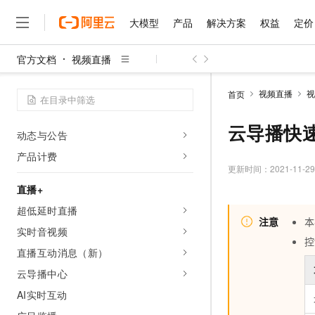
大模型
产品
解决方案
权益
定价
产品概述
官方文档
视频直播
什么是视频直播
大模型
产品
解决方案
权益
定价
云市场
伙伴
服务
了解阿里云
精选产品
精选解决方案
普惠上云
产品定价
精选商城
成为销售伙伴
售前咨询
为什么选择阿里云
千问AI平台
快速开始视频直播
视频直播
视
首页
了解云产品的定价详情
大模型服务平台百炼
千问办公，解锁你的工作
普惠上云 官方力荐
分销伙伴
在线服务
网站建设
什么是云计算
大
产品信息
大模型服务与应用平台
企业级Agent产品，直接
云服务器38元/年起，超
云导播快
咨询伙伴
多端小程序
技术领先
动态与公告
云上成本管理
售后服务
千问大模型
Agency Agents：拥
官方推荐返现计划
大模型
大模型
产品计费
精选产品
精选解决方案
Salesforce 国际版订阅
稳定可靠
管理和优化成本
多元化、高性能、安全可靠
推荐新用户得奖励，单订单
更新时间：
2021-11-29
销售伙伴合作计划
自助服务
友盟天域
安全合规
人工智能与机器学习
AI
文本生成
直播+
无影云电脑
HappyHorse 打造一
云工开物
无影生态合作计划
在线服务
超低延时直播
观测云
分析师报告
随时随地安全接入的云上超
高校专属算力普惠，学生认
计算
互联网应用开发
Qwen3.8-Max
HOT
注意
本
Salesforce On Alibaba C
工单服务
实时音视频
智能体时代全能旗舰模型
Tuya 物联网平台阿里云
研究报告与白皮书
云解析DNS
快速拥有专属 OpenClaw
控
Consulting Partner 合
大数据
容器
免费试用
直播互动消息（新）
短信专区
蓝凌 OA
Qwen3.7-Plus
AI 大模型销售与服务生
现代化应用
存储
云导播中心
天池大赛
能看、能想、能动手的多模
云原生大数据计算服务 Max
解决方案免费试用 新老
电子合同
AI实时互动
面向分析的企业级SaaS模
最高领取价值200元试用
安全
网络与CDN
AI 算法大赛
Qwen3-VL-Plus
畅捷通