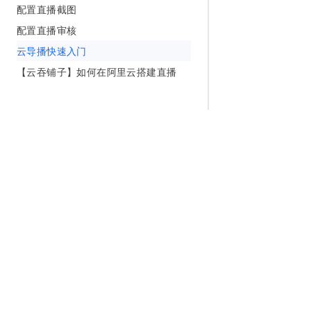
配置直播截图
配置直播审核
云导播快速入门
【云吞铺子】如何在阿里云搭建直播
为什么选择阿里云
大模型
产品和定
什么是云计算
千问大模型
全部产品
全球基础设施
大模型服务
免费试用
技术领先
AI应用构建
产品动态