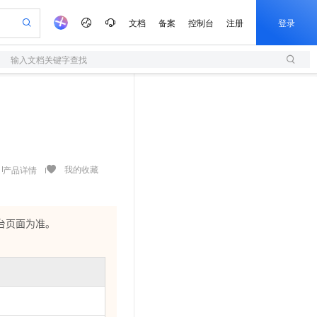
文档
备案
控制台
注册
登录
输入文档关键字查找
验
作计划
器
AI 活动
专业服务
服务伙伴合作计划
开发者社区
加入我们
服务平台百炼
阿里云 OPC 创新助力计划
一站式生成采购清单，支持单品或批量购买
S
S产品伙伴计划（繁花）
峰会
造的大模型服务与应用开发平台
Qwen Audio：打造专属 AI 语音助手
轻量应用服务器
一句话生成原生可编辑精美 PPT 文稿
AI 生产力先锋
Al MaaS 服务伙伴赋能合作
域名
博文
Careers
NEW
至高可申请百万元
性可伸缩的云计算服务
开启高性价比 AI 编程新体验
Qwen-Audio-3.0-Realtime 端到端实时语音角色扮演
输入一句话想法, 轻松生成专业的 PPT
先锋实践拓展 AI 生产力的边界
快速构建应用程序和网站，即刻迈出上云第一步
Token 补贴，五大权
计划
海大会
伙伴信用分合作计划
商标
问答
社会招聘
益加速 OPC 成功
S
eek-V4-Pro
数字证书管理服务（原SSL证书）
一键部署幻兽帕鲁游戏服务器
飞天发布时刻
HOT
划
备案
电子书
校园招聘
pSeek-V4-Pro
视频创作，一键激活电商全链路生产力
全托管，含MySQL、PostgreSQL、SQL Server、MariaDB多引擎
实现全站HTTPS，呈现可信的WEB访问
一键购买专属联机服务器，轻松开启游戏
所见，即是所愿
我的收藏
产品详情
更多支持
划
公司注册
镜像站
视频生成
语音识别与合成
专属 QwenPaw
短信服务
漫剧工坊：一站式动画创作平台
AI 实训营
HOT
合作伙伴培训与认证
划
上云迁移
的智能体编程平台
站生成，高效打造优质广告素材
从聊天伙伴进化为能主动干活的本地数字员工
快速生产连贯的高质量长漫剧
从基础到进阶，Agent 创客手把手教你
国内短信简单易用，安全可靠，秒级触达，全球覆盖200+国家和地区。
e-1.1-T2V
Qwen3-TTS-Flash
台页面为准。
lScope
我要反馈
查询合作伙伴
畅细腻的高质量视频
离线语音合成大模型，多语言方言自适应，低延迟高稳定
n Alibaba Cloud ISV 合作
代维服务
olarDB
建企业门户网站
大数据开发治理平台 DataWorks
10 分钟搭建微信、支付宝小程序
创新加速
ope
登录合作伙伴管理后台
我要建议
站，无忧落地极速上线
以可视化方式快速构建移动和 PC 门户网站
100%兼容MySQL、PostgreSQL，兼容Oracle，支持集中和分布式
高效部署网站，快速应用到小程序
Data Agent 驱动的一站式 Data+AI 开发治理平台
e-1.1-I2V
Cosyvoice-V3-Flash
安全
畅自然，细节丰富
高表现力语音合成大模型，语音克隆听感自然
我要投诉
上云场景组合购
伴
。
边界网络安全防护产品
漫剧创作，剧本、分镜、视频高效生成
覆盖90%+业务场景，专享组合折扣价
2V
VPN
Fun-ASR