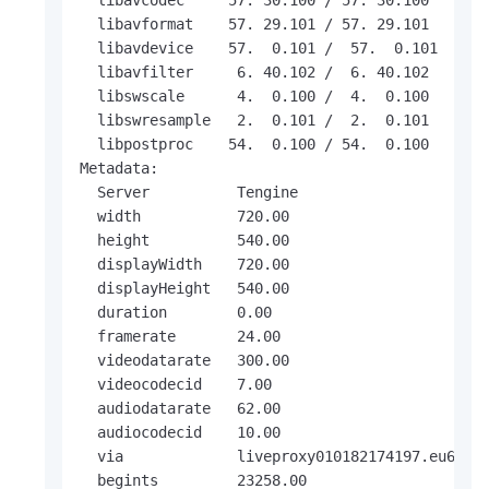
  libavcodec     57. 30.100 / 57. 30.100

  libavformat    57. 29.101 / 57. 29.101

  libavdevice    57.  0.101 /  57.  0.101

  libavfilter     6. 40.102 /  6. 40.102

  libswscale      4.  0.100 /  4.  0.100

  libswresample   2.  0.101 /  2.  0.101

  libpostproc    54.  0.100 / 54.  0.100

Metadata:

  Server          Tengine

  width           720.00

  height          540.00

  displayWidth    720.00

  displayHeight   540.00

  duration        0.00

  framerate       24.00

  videodatarate   300.00

  videocodecid    7.00

  audiodatarate   62.00

  audiocodecid    10.00

  via             liveproxy010182174197.eu6,liv
  begints         23258.00
