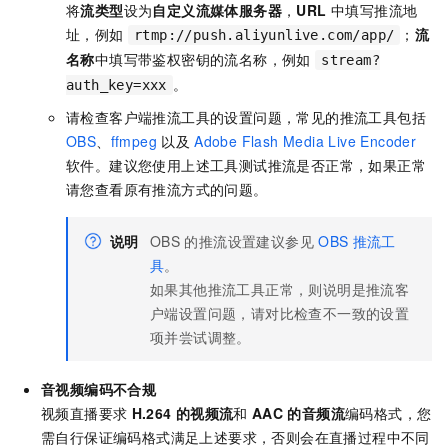
将
流类型
设为
自定义流媒体服务器
，
URL
中填写推流地
址，例如
；
流
rtmp://push.aliyunlive.com/app/
名称
中填写带鉴权密钥的流名称，例如
stream?
。
auth_key=xxx
请检查客户端推流工具的设置问题，常见的推流工具包括
OBS
、
ffmpeg
以及
Adobe Flash Media Live Encoder
软件。建议您使用上述工具测试推流是否正常，如果正常
请您查看原有推流方式的问题。
说明
OBS
的推流设置建议参见
OBS
推流工
具
。
如果其他推流工具正常，则说明是推流客
户端设置问题，请对比检查不一致的设置
项并尝试调整。
音视频编码不合规
视频直播要求
H.264
的视频流
和
AAC
的音频流
编码格式，您
需自行保证编码格式满足上述要求，否则会在直播过程中不同