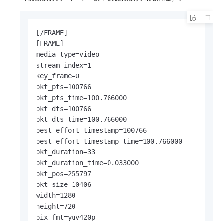
[/FRAME]

[FRAME]

media_type=video

stream_index=1

key_frame=0

pkt_pts=100766

pkt_pts_time=100.766000

pkt_dts=100766

pkt_dts_time=100.766000

best_effort_timestamp=100766

best_effort_timestamp_time=100.766000

pkt_duration=33

pkt_duration_time=0.033000

pkt_pos=255797

pkt_size=10406

width=1280

height=720

pix_fmt=yuv420p
