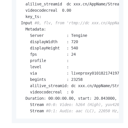
  alilive_streamid  dc xxx.cn/AppName/StreamNam
  videocodecreal  0.00

  key_ts:

Input 
#0, flv, from 'rtmp://dc xxx.cn/AppName/
  Metadata:

    Server          : Tengine

    displayWidth    : 720

    displayHeight   : 540

    fps             : 24

    profile         :

    level           :

    via             : liveproxy010182174197.eu6
    begints         : 23258

    alilive_streamid: dc xxx.cn/AppName/StreamN
    videocodecreal  : 0

  Duration: 00:00:00.00, start: 20.843000, bitr
    Stream 
#0:0: Video: h264 (High), yuv420p, 
    Stream 
#0:1: Audio: aac (LC), 22050 Hz, st