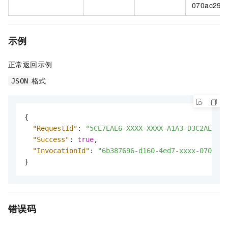
070ac29d
示例
正常返回示例
格式
JSON
{
"RequestId"
:
"5CE7EAE6-XXXX-XXXX-A1A3-D3C2AE6240
"Success"
:
true
,
"InvocationId"
:
"6b387696-d160-4ed7-xxxx-070ac29
}
错误码