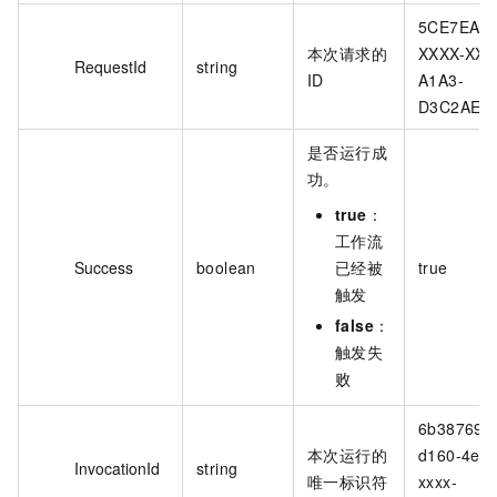
5CE7EAE6
本次请求的
XXXX-XXX
RequestId
string
ID
A1A3-
D3C2AE6
是否运行成
功。
true
：
工作流
Success
boolean
已经被
true
触发
false
：
触发失
败
6b387696
本次运行的
d160-4ed7
InvocationId
string
唯一标识符
xxxx-