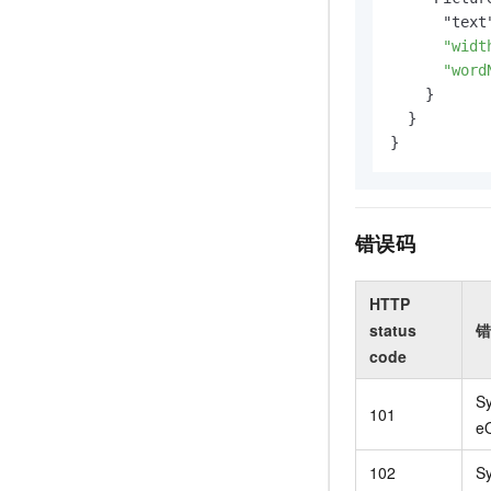
      "text
"widt
"word
    }

  }

}
错误码
HTTP
status
错
code
S
101
e
102
Sy