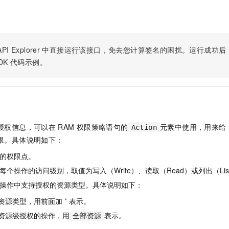
服务生态伙伴
视觉 Coding、空间感知、多模态思考等全面升级
1M上下文，专为长程任务能力而生
云工开物
企业应用
Night Plan 支持 Qwen 3.8-Max
AI 办公
NEW
Red Hat
30+ 款产品免费体验
夜间 5 折，Qwen/Meoo/TokenPlan 客户专享
AI智能应用
科研合作
ERP
堂（旗舰版）
SUSE
智能客服
AI 应用构建
大模型原生
CRM
PI Explorer
中直接运行该接口，免去您计算签名的困扰。运行成功后，OpenA
2个月
自动承接线索
建站小程序
DK
代码示例。
Qoder
大模型服务平台百炼-应用模版
OA 办公系统
HOT
NEW
面向真实软件
个人版上线、团队版降价；千问3.8-Max首发发尝鲜
丰富多元化的应用模版和解决方案
力提升
财税管理
模板建站
万有无界
大模型服务平台百炼-智能体
400电话
定制建站
的模型效果
灵活可视化地构建企业级 Agent
方案
广告营销
模板小程序
授权信息，可以在
RAM
权限策略语句的
元素中使用，用来给
Action
秒悟
人工智能平台 PAI
限。具体说明如下：
定制小程序
云端极速 AI 
新一代 AI 视频生成模型，深度适配广告营销等场景
AI Native 的算法工程平台，一站式完成建模、训练、推理服务部署
的权限点。
APP 开发
个操作的访问级别，取值为写入（Write）、读取（Read）或列出（Lis
建站系统
操作中支持授权的资源类型。具体说明如下：
资源类型，用前面加
*
表示。
AI 应用
10分钟微调：让0.6B模型媲美235B模型
多模态数据信
依托云原生高可用架构,实现Dify私有化部署
用1%尺寸在特定领域达到大模型90%以上效果
资源级授权的操作，用
表示。
全部资源