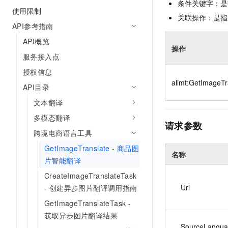
条件关键字：是
10 分钟在聊天系统中增加
使用限制
专有云
关联操作：是指
API参考指南
API概览
操作
服务接入点
授权信息
alimt:GetImageTr
API目录
文本翻译
多模态翻译
请求参数
跨境电商语言工具
GetImageTranslate - 商品图
名称
片智能翻译
CreateImageTranslateTask
Url
- 创建异步图片翻译调用指南
GetImageTranslateTask -
获取异步图片翻译结果
SourceLangu