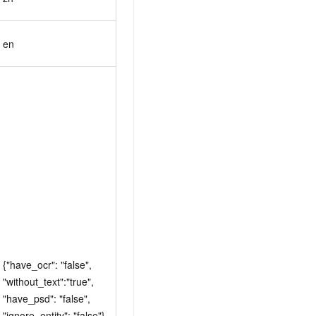
en
,
se"
{"have_ocr": "false", 
"without_text":"true", 
"have_psd": "false", 
"ignore_entity": "false"}