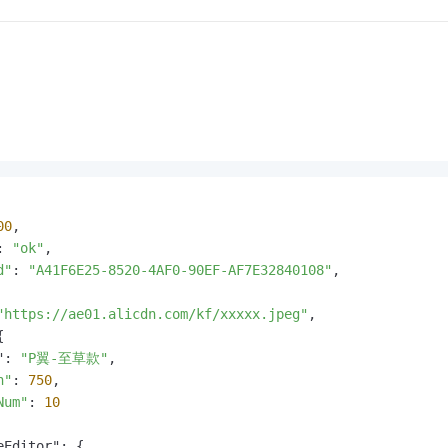
00
,

: 
"ok"
,

d"
: 
"A41F6E25-8520-4AF0-90EF-AF7E32840108"
,

"https://ae01.alicdn.com/kf/xxxxx.jpeg"
,



": 
"P翼-至草款"
,

h"
: 
750
,

Num"
: 
10
Editor": {
