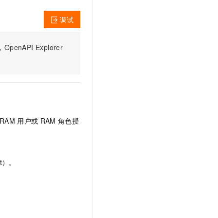
文戏情感细腻自然，动作戏激烈拳拳到肉，实现更强表演能力
支持中英文自由切换，具备更强的噪声鲁棒性
云聚AI 严选权益
SSL 证书
，一键激活高效办公新体验
精选AI产品，从模型到应用全链提效
调试
堡垒机
AI 用量加速计划
应用
防火墙
PI Explorer
、识别商机，让客服更高效、服务更出色。
新老同享，达量后返
千问办公
主机安全
NEW
的智能体编程平台
一站式AI生产力平台
AI 应用及服务市场
伶鹊
企业级人与Agent协作平台，接入和调度多个数字员工
智能客服平台，对话机器人、对话分析、智能外呼
AI 应用
RAM
用户或
RAM
角色授
大模型服务平台百炼 - 全妙
大模型
应用创作平台
多模态内容创作工具，已接入 DeepSeek
自然语言处理
t）。
数据标注
机器学习
息提取
与 AI 智能体进行实时音视频通话
从文本、图片、视频中提取结构化的属性信息
构建支持视频理解的 AI 音视频实时通话应用