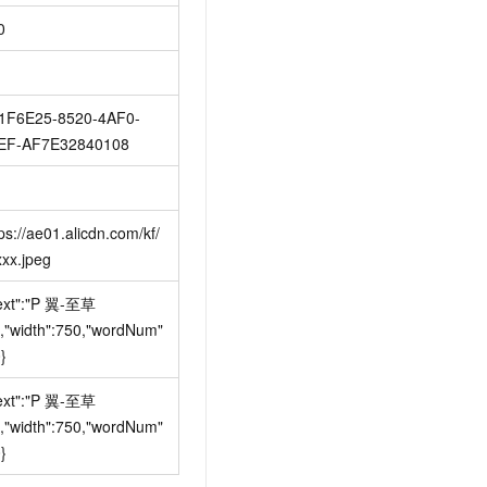
0
1F6E25-8520-4AF0-
EF-AF7E32840108
ps://ae01.alicdn.com/kf/
xxx.jpeg
ext":"P
翼-至草
,"width":750,"wordNum"
}
ext":"P
翼-至草
,"width":750,"wordNum"
}