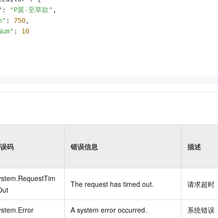
": 
"P翼-至草款"
,

h"
: 
750
,

Num"
: 
10
误码
错误信息
描述
ystem.RequestTim
The request has timed out.
请求超时
Out
stem.Error
A system error occurred.
系统错误