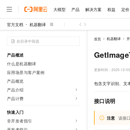
大模型
产品
解决方案
权益
定价
官方文档
机器翻译
大模型
产品
解决方案
权益
定价
云市场
伙伴
服务
了解阿里云
精选产品
精选解决方案
普惠上云
产品定价
精选商城
成为销售伙伴
售前咨询
为什么选择阿里云
千问AI平台
机器翻译
开
首页
了解云产品的定价详情
大模型服务平台百炼
千问办公，解锁你的工作
普惠上云 官方力荐
分销伙伴
在线服务
网站建设
什么是云计算
大
大模型服务与应用平台
企业级Agent产品，直接
云服务器38元/年起，超
GetImag
产品概述
咨询伙伴
多端小程序
技术领先
云上成本管理
售后服务
千问大模型
Agency Agents：拥
官方推荐返现计划
大模型
什么是机器翻译
大模型
精选产品
精选解决方案
Salesforce 国际版订阅
稳定可靠
管理和优化成本
多元化、高性能、安全可靠
推荐新用户得奖励，单订单
更新时间：
2025-12-03
销售伙伴合作计划
应用场景与客户案例
自助服务
友盟天域
安全合规
人工智能与机器学习
AI
文本生成
无影云电脑
HappyHorse 打造一
云工开物
产品概览
包含文字识别、文
无影生态合作计划
在线服务
观测云
分析师报告
随时随地安全接入的云上超
高校专属算力普惠，学生认
计算
互联网应用开发
产品介绍
Qwen3.8-Max
HOT
Salesforce On Alibaba C
工单服务
智能体时代全能旗舰模型
Tuya 物联网平台阿里云
研究报告与白皮书
产品计费
云解析DNS
快速拥有专属 OpenClaw
Consulting Partner 合
接口说明
大数据
容器
免费试用
短信专区
蓝凌 OA
Qwen3.7-Plus
AI 大模型销售与服务生
快速入门
现代化应用
存储
天池大赛
能看、能想、能动手的多模
云原生大数据计算服务 Max
解决方案免费试用 新老
注意
该接
电子合同
非开发者指引
面向分析的企业级SaaS模
最高领取价值200元试用
安全
网络与CDN
AI 算法大赛
Qwen3-VL-Plus
畅捷通
开发者指引