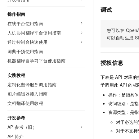
AI 产品 免费试用
网络
安全
云开发大赛
调试
Tableau 订阅
1亿+ 大模型 tokens 和 
操作指南
可观测
入门学习赛
中间件
AI空中课堂在线直播课
在线平台使用指南
140+云产品 免费试用
大模型服务
您可以在
OpenA
上云与迁云
产品新客免费试用，最长1
数据库
人机协同翻译平台使用指南
生态解决方案
可以自动生成
S
千问AI平台-Token Plan
通过控制台快速使用
企业出海
大模型ACA认证体验
大数据计算
助力企业全员 AI 认知与能
词典干预使用指南
行业生态解决方案
政企业务
媒体服务
千问AI平台-模型体验
机器翻译自学习平台使用指南
授权信息
开发者生态解决方案
在线体验全尺寸、多种模态
企业服务与云通信
AI 开发和 AI 应用解决
实践教程
下表是
API
对应的
Happy 系列大模型
域名与网站
定制化翻译服务调用指南
予调用此
API
的权
图片编辑器接入指南
操作：是指具体
终端用户计算
文档翻译使用教程
访问级别：是指每
Serverless
大模型解决方案
资源类型：是指
开发参考
开发工具
对于必选的
快速部署 Dify，高效搭建 
API参考（旧）
对于不支持
迁移与运维管理
API简介