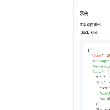
示例
正常返回示例
格式
JSON
{

  "
Code
": 
2
"Message"
"RequestI
"Data"
: {

    "Url": 
"Orc"
: {
      "text
"widt
"word
    },

    "Picture