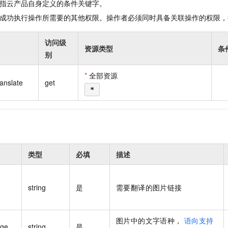
指云产品自身定义的条件关键字。
一个 AI 助手
即刻拥有 DeepSeek-R1 满血版
超强辅助，Bol
在企业官网、通讯软件中为客户提供 AI 客服
多种方案随心选，轻松解锁专属 DeepSeek
成功执行操作所需要的其他权限。操作者必须同时具备关联操作的权限，
访问级
资源类型
条
别
*
全部资源
anslate
get
*
类型
必填
描述
string
是
需要翻译的图片链接
图片中的文字语种，
语向支持
age
string
是