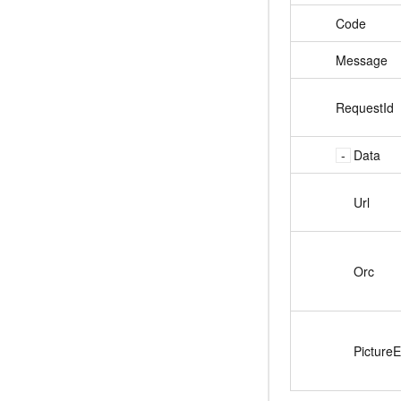
Code
Message
RequestId
Data
Url
Orc
PictureE