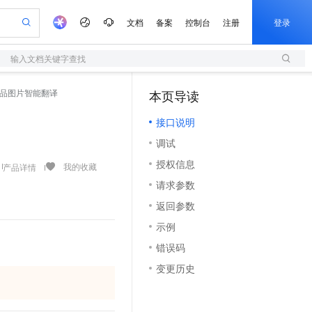
文档
备案
控制台
注册
登录
输入文档关键字查找
验
作计划
器
AI 活动
专业服务
服务伙伴合作计划
开发者社区
加入我们
服务平台百炼
阿里云 OPC 创新助力计划
e - 商品图片智能翻译
本页导读
（0）
一站式生成采购清单，支持单品或批量购买
S
io：打造专属 AI 语音助手
S产品伙伴计划（繁花）
峰会
造的大模型服务与应用开发平台
轻量应用服务器
一句话生成原生可编辑精美 PPT 文稿
AI 生产力先锋
Al MaaS 服务伙伴赋能合作
域名
博文
Careers
至高可申请百万元
接口说明
性可伸缩的云计算服务
开启高性价比 AI 编程新体验
Qwen-Audio-3.0-Realtime 端到端实时语音角色扮演
输入一句话想法, 轻松生成专业的 PPT
先锋实践拓展 AI 生产力的边界
快速构建应用程序和网站，即刻迈出上云第一步
Token 补贴，五大权
计划
海大会
伙伴信用分合作计划
商标
问答
社会招聘
调试
益加速 OPC 成功
S
eek-V4-Pro
数字证书管理服务（原SSL证书）
一键部署幻兽帕鲁游戏服务器
飞天发布时刻
HOT
划
备案
电子书
校园招聘
授权信息
pSeek-V4-Pro
视频创作，一键激活电商全链路生产力
全托管，含MySQL、PostgreSQL、SQL Server、MariaDB多引擎
实现全站HTTPS，呈现可信的WEB访问
一键购买专属联机服务器，轻松开启游戏
所见，即是所愿
我的收藏
产品详情
更多支持
划
公司注册
镜像站
请求参数
视频生成
语音识别与合成
专属 QwenPaw
短信服务
漫剧工坊：一站式动画创作平台
AI 实训营
HOT
合作伙伴培训与认证
返回参数
划
上云迁移
的智能体编程平台
站生成，高效打造优质广告素材
从聊天伙伴进化为能主动干活的本地数字员工
快速生产连贯的高质量长漫剧
从基础到进阶，Agent 创客手把手教你
国内短信简单易用，安全可靠，秒级触达，全球覆盖200+国家和地区。
e-1.1-T2V
Qwen3-TTS-Flash
lScope
我要反馈
查询合作伙伴
示例
畅细腻的高质量视频
离线语音合成大模型，多语言方言自适应，低延迟高稳定
n Alibaba Cloud ISV 合作
代维服务
olarDB
建企业门户网站
大数据开发治理平台 DataWorks
10 分钟搭建微信、支付宝小程序
错误码
创新加速
ope
登录合作伙伴管理后台
我要建议
站，无忧落地极速上线
以可视化方式快速构建移动和 PC 门户网站
100%兼容MySQL、PostgreSQL，兼容Oracle，支持集中和分布式
高效部署网站，快速应用到小程序
Data Agent 驱动的一站式 Data+AI 开发治理平台
e-1.1-I2V
Cosyvoice-V3-Flash
变更历史
安全
畅自然，细节丰富
高表现力语音合成大模型，语音克隆听感自然
我要投诉
上云场景组合购
伴
边界网络安全防护产品
漫剧创作，剧本、分镜、视频高效生成
覆盖90%+业务场景，专享组合折扣价
2V
VPN
Fun-ASR