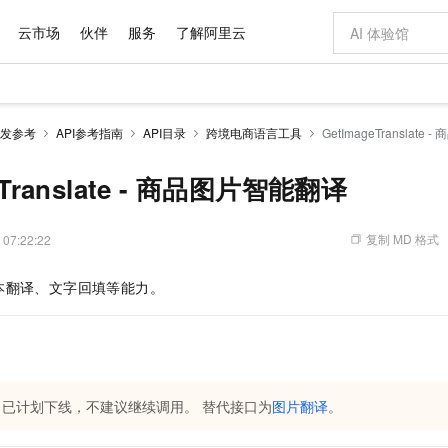
云市场
伙伴
服务
了解阿里云
AI 特惠
数据与 API
成为产品伙伴
企业增值服务
最佳实践
价格计算器
AI 场景体
基础软件
产品伙伴合
阿里云认证
市场活动
配置报价
大模型
发参考
API参考指南
API目录
跨境电商语言工具
GetImageTranslat
自助选配和估算价格
新方式
域名与网站
睿译宝，AI翻译排版一步到位
智启 AI 普惠权益
产品生态集成认证中心
企业支持计划
云上春晚
千问官方 MaaS 平台，为开发者和 Agent 而生，新用户赠送 1 亿 + tokens 额度
云服务器 EC
Qwen Aud
AI Coding
阿里云Maa
2026 阿里云
为企业打
数据集
Windows
大模型认证
模型
NEW
NEW
交付可用成果
值低价云产品抢先购
提供智能易用的域名与建站服务
上传文档即自动完成翻译和格式还原
至高享 1亿+免费 tokens，加速 Al 应用落地
安全可靠、弹
智能编程，一键
eTranslate - 商品图片智能翻译
产品生态伙伴
专家技术服务
云上奥运之旅
弹性计算合作
阿里云中企出
手机三要素
宝塔 Linux
全部认证
价格优势
有专属领域专家
对象存储 OSS
GLM-5.2：长任务时代开源旗舰模型
阿里云 OPC 创新助力计划
云数据库 RD
即刻拥有 DeepS
AI 电商营销
产品生态伙伴工作台
企业增值服务台
云栖战略参考
云存储合作计
云栖大会
身份实名认证
CentOS
训练营
推动算力普惠，释放技术红利
的大模型服务
最高返9万
多领域专家智能体,一键组建 AI 虚拟交付团队
至高百万元 Token 补贴，加速一人公司成长
稳定、安全、高性价比、高性能的云存储服务
真正可用的 1M 上下文,一次完成代码全链路开发
轻松解锁专属 Dee
从图文生成到
复制 MD 格式
 07:22:22
云上的中国
数据库合作计
活动全景
短信
Docker
图片和
站式影视创作平台
人工智能平台 PAI
Hermes Agent，打造自进化智能体
Token Plan 模型订阅计划
Qoder
5 分钟轻松部署
AI 广告创作
企业成长
大模型
NEW
信息公告
本翻译、文字回填等能力。
看见新力量
云网络合作计
OCR 文字识别
JAVA
级电脑
证享300元代金券
可视化编排打通从文字构思到成片全链路闭环
一站式AI开发、训练和推理服务
自主进化，持久记忆，越用越聪明
Qwen3.8-Max 首发尝鲜，限时加量 10 倍，夜间低至2折
面向真实软件
图文、视频一
Kimi-K3
HappyHors
NEW
魔搭 Mode
loud
服务实践
官网公告
Kimi 最新旗舰模型，长程编程与推理利器
让文字生成流
金融模力时刻
Salesforce O
版
发票查验
全能环境
Qoder CN
Claude Code + GStack 打造工程团队
千问办公，限时限量积分加倍
云原生数据库 P
低代码高效构
AI 建站
NEW
作计划
计划
创新中心
魔搭 ModelSc
健康状态
让AI从“聊天伙伴”进化为能干活的“数字员工”
覆盖公网/内网、递归/权威、移动APP等全场景解析服务
安装技能 GStack，拥有专属 AI 工程团队
你的AI工作搭子，覆盖日常办公高频场景
基于千问大模型等，支持代码智能生成、研发智能问答
0 代码专业建
客户案例
天气预报查询
操作系统
Deepseek-v4-pro
HappyHors
态合作计划
态智能体模型
旗舰 MoE 大模型，百万上下文与顶尖推理能力
图生视频，流
Compute
同享
容器服务 Kubernetes 版 ACK
万小智 AI 建站低至 15元/月
云防火墙
AI 短剧/漫剧
口已计划下线，不建议继续调用。
替代接口为
图片翻译
。
快递物流查询
WordPress
成为服务伙
高校合作
式云数据仓库
点，立即开启云上创新
提供一站式管理容器应用的 K8s 服务
送.CN域名，送备案服务码
云原生的云上
AI助力短剧
GLM-5.2
Wan2.7-T
Ubuntu