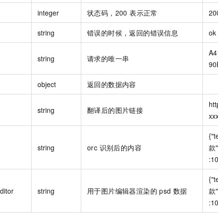
integer
状态码，200 表示正常
20
string
错误的时候，返回的错误信息
ok
A4
string
请求的唯一串
90
object
返回的数据内容
htt
string
翻译后的图片链接
xx
{"t
string
orc 识别后的内容
款"
:10
{"t
ditor
string
用于图片编辑器渲染的 psd 数据
款"
:10