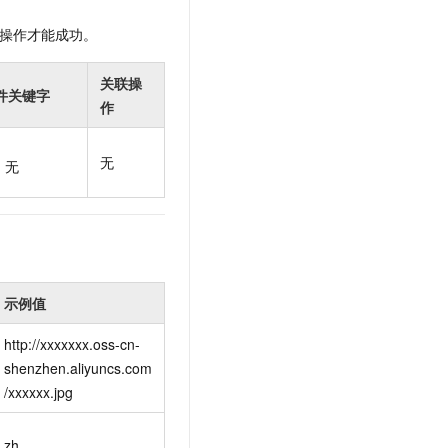
t.diy 一步搞定创意建站
构建大模型应用的安全防护体系
通过自然语言交互简化开发流程,全栈开发支持
通过阿里云安全产品对 AI 应用进行安全防护
操作才能成功。
关联操
件关键字
作
无
无
示例值
http://xxxxxxx.oss-cn-
shenzhen.aliyuncs.com
/xxxxxx.jpg
zh