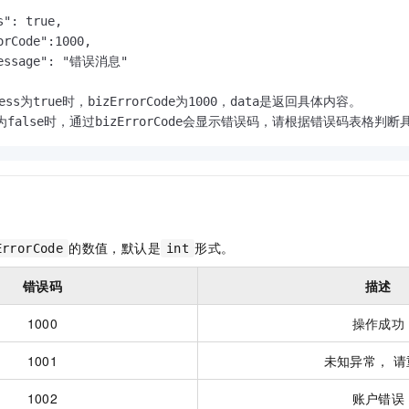
一个 AI 助手
即刻拥有 DeepSeek-R1 满血版
超强辅助，Bol
": true,

在企业官网、通讯软件中为客户提供 AI 客服
多种方案随心选，轻松解锁专属 DeepSeek
orCode":1000,

Message": "错误消息"

ess为true时，bizErrorCode为1000，data是返回具体内容。

ss为false时，通过bizErrorCode会显示错误码，请根据错误码表格判
的数值，默认是
形式。
ErrorCode
int
错误码
描述
1000
操作成功
1001
未知异常， 请
1002
账户错误