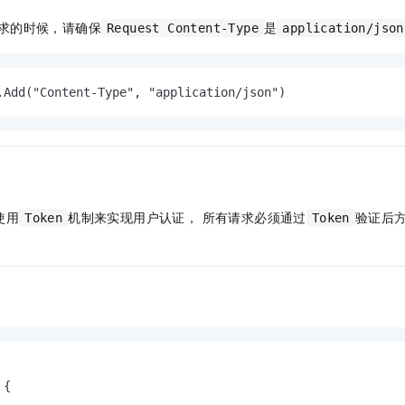
服务生态伙伴
视觉 Coding、空间感知、多模态思考等全面升级
1M上下文，专为长程任务能力而生
云工开物
企业应用
Night Plan 支持 Qwen 3.8-Max
AI 办公
NEW
求的时候，请确保
是
Red Hat
Request Content-Type
application/json
30+ 款产品免费体验
夜间 5 折，Qwen/Meoo/TokenPlan 客户专享
AI智能应用
科研合作
ERP
堂（旗舰版）
SUSE
智能客服
AI 应用构建
大模型原生
CRM
2个月
自动承接线索
.Add("Content-Type", "application/json")
建站小程序
Qoder
大模型服务平台百炼-应用模版
OA 办公系统
HOT
NEW
面向真实软件
个人版上线、团队版降价；千问3.8-Max首发发尝鲜
丰富多元化的应用模版和解决方案
力提升
财税管理
模板建站
万有无界
大模型服务平台百炼-智能体
400电话
定制建站
的模型效果
灵活可视化地构建企业级 Agent
方案
广告营销
模板小程序
使用
机制来实现用户认证， 所有请求
必须通过
验证后
Token
Token
秒悟
人工智能平台 PAI
定制小程序
云端极速 AI 
新一代 AI 视频生成模型，深度适配广告营销等场景
AI Native 的算法工程平台，一站式完成建模、训练、推理服务部署
APP 开发
建站系统
AI 应用
10分钟微调：让0.6B模型媲美235B模型
多模态数据信
依托云原生高可用架构,实现Dify私有化部署
用1%尺寸在特定领域达到大模型90%以上效果
{
