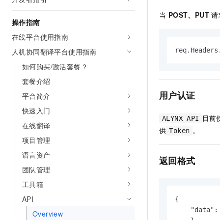
AI 产品 免费试用
网络
安全
云开发大赛
当
POST、PUT
请
Tableau 订阅
1亿+ 大模型 tokens 和 
操作指南
可观测
入门学习赛
中间件
AI空中课堂在线直播课
在线平台使用指南
140+云产品 免费试用
大模型服务
上云与迁云
产品新客免费试用，最长1
数据库
req.Headers
人机协同翻译平台使用指南
生态解决方案
千问AI平台-Token Plan
如何购买/激活套餐？
企业出海
大模型ACA认证体验
大数据计算
助力企业全员 AI 认知与能
套餐介绍
行业生态解决方案
政企业务
媒体服务
用户认证
千问AI平台-模型体验
平台简介
开发者生态解决方案
在线体验全尺寸、多种模态
快速入门
企业服务与云通信
AI 开发和 AI 应用解决
目前
ALYNX API
Happy 系列大模型
在线翻译
供
。
域名与网站
Token
项目管理
终端用户计算
语言资产
返回格式
团队管理
Serverless
大模型解决方案
工具箱
开发工具
快速部署 Dify，高效搭建 
API
{

迁移与运维管理
    "data": 
Overview