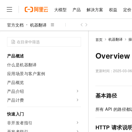
大模型
产品
解决方案
权益
定价
官方文档
机器翻译
大模型
产品
解决方案
权益
定价
云市场
伙伴
服务
了解阿里云
精选产品
精选解决方案
普惠上云
产品定价
精选商城
成为销售伙伴
售前咨询
为什么选择阿里云
千问AI平台
机器翻译
操
首页
了解云产品的定价详情
大模型服务平台百炼
睿译宝，AI翻译排版一
普惠上云 官方力荐
分销伙伴
在线服务
网站建设
什么是云计算
大
大模型服务与应用平台
上传文档即自动完成翻译和
云服务器38元/年起，超
Overview
产品概述
咨询伙伴
多端小程序
技术领先
云上成本管理
售后服务
千问大模型
GLM-5.2：长任务时代
官方推荐返现计划
大模型
什么是机器翻译
大模型
精选产品
精选解决方案
Salesforce 国际版订阅
稳定可靠
管理和优化成本
多元化、高性能、安全可靠
推荐新用户得奖励，单订单
更新时间：
2025-03-06
销售伙伴合作计划
应用场景与客户案例
自助服务
友盟天域
安全合规
人工智能与机器学习
AI
文本生成
无影云电脑
Hermes Agent，打造
云工开物
产品概览
无影生态合作计划
在线服务
观测云
分析师报告
随时随地安全接入的云上超
自主进化，持久记忆，越用
高校专属算力普惠，学生认
计算
互联网应用开发
产品介绍
Qwen3.8-Max
HOT
基本路径
Salesforce On Alibaba C
工单服务
智能体时代全能旗舰模型
Tuya 物联网平台阿里云
研究报告与白皮书
产品计费
云解析DNS
快速拥有专属 OpenClaw
Consulting Partner 合
大数据
容器
免费试用
短信专区
所有 API 的路径
蓝凌 OA
Qwen3.7-Plus
AI 大模型销售与服务生
快速入门
现代化应用
存储
天池大赛
能看、能想、能动手的多模
云原生大数据计算服务 Max
解决方案免费试用 新老
电子合同
非开发者指引
面向分析的企业级SaaS模
最高领取价值200元试用
安全
网络与CDN
HTTP 请求说
AI 算法大赛
Qwen3-VL-Plus
畅捷通
开发者指引