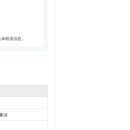
t.diy 一步搞定创意建站
构建大模型应用的安全防护体系
通过自然语言交互简化开发流程,全栈开发支持
通过阿里云安全产品对 AI 应用进行安全防护
断具体错误信息。
重试