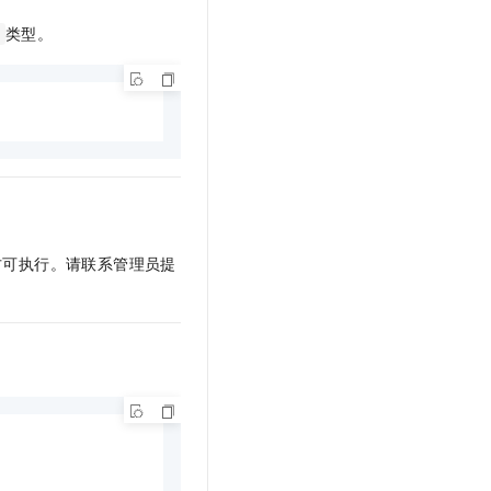
文戏情感细腻自然，动作戏激烈拳拳到肉，实现更强表演能力
支持中英文自由切换，具备更强的噪声鲁棒性
云聚AI 严选权益
SSL 证书
类型。
，一键激活高效办公新体验
精选AI产品，从模型到应用全链提效
堡垒机
AI 用量加速计划
应用
防火墙
、识别商机，让客服更高效、服务更出色。
新老同享，达量后返
千问办公
主机安全
NEW
的智能体编程平台
一站式AI生产力平台
AI 应用及服务市场
伶鹊
企业级人与Agent协作平台，接入和调度多个数字员工
智能客服平台，对话机器人、对话分析、智能外呼
AI 应用
方可执行
。请联系管理员提
大模型服务平台百炼 - 全妙
大模型
应用创作平台
多模态内容创作工具，已接入 DeepSeek
自然语言处理
数据标注
机器学习
息提取
与 AI 智能体进行实时音视频通话
从文本、图片、视频中提取结构化的属性信息
构建支持视频理解的 AI 音视频实时通话应用