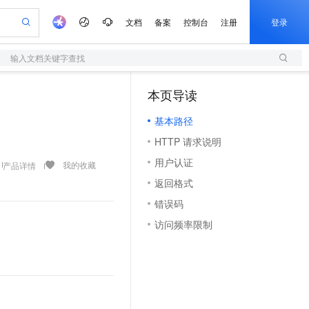
文档
备案
控制台
注册
登录
输入文档关键字查找
验
作计划
器
AI 活动
专业服务
服务伙伴合作计划
开发者社区
加入我们
服务平台百炼
阿里云 OPC 创新助力计划
本页导读
（0）
一站式生成采购清单，支持单品或批量购买
S
可编辑精美 PPT 文稿
S产品伙伴计划（繁花）
峰会
造的大模型服务与应用开发平台
轻量应用服务器
Agency Agents：拥有专属领域专家
AI 生产力先锋
Al MaaS 服务伙伴赋能合作
域名
博文
Careers
至高可申请百万元
基本路径
性可伸缩的云计算服务
 轻松生成专业的 PPT
开启高性价比 AI 编程新体验
先锋实践拓展 AI 生产力的边界
快速构建应用程序和网站，即刻迈出上云第一步
多领域专家智能体,一键组建 AI 虚拟交付团队
Token 补贴，五大权
计划
海大会
伙伴信用分合作计划
商标
问答
社会招聘
HTTP 请求说明
益加速 OPC 成功
S
帕鲁游戏服务器
数字证书管理服务（原SSL证书）
HappyHorse 打造一站式影视创作平台
飞天发布时刻
HOT
划
备案
电子书
校园招聘
用户认证
联机服务器，轻松开启游戏
视频创作，一键激活电商全链路生产力
全托管，含MySQL、PostgreSQL、SQL Server、MariaDB多引擎
实现全站HTTPS，呈现可信的WEB访问
所见，即是所愿
可视化编排打通从文字构思到成片全链路闭环
我的收藏
产品详情
更多支持
划
公司注册
镜像站
返回格式
视频生成
语音识别与合成
 智能体与工作流应用
短信服务
漫剧工坊：一站式动画创作平台
AI 实训营
合作伙伴培训与认证
错误码
划
上云迁移
的智能体编程平台
站生成，高效打造优质广告素材
通过阿里云百炼高效搭建AI应用,助力高效开发
快速生产连贯的高质量长漫剧
从基础到进阶，Agent 创客手把手教你
国内短信简单易用，安全可靠，秒级触达，全球覆盖200+国家和地区。
e-1.1-T2V
Qwen3-TTS-Flash
lScope
我要反馈
查询合作伙伴
访问频率限制
畅细腻的高质量视频
离线语音合成大模型，多语言方言自适应，低延迟高稳定
n Alibaba Cloud ISV 合作
代维服务
olarDB
建企业门户网站
大数据开发治理平台 DataWorks
10 分钟搭建微信、支付宝小程序
创新加速
ope
登录合作伙伴管理后台
我要建议
站，无忧落地极速上线
以可视化方式快速构建移动和 PC 门户网站
100%兼容MySQL、PostgreSQL，兼容Oracle，支持集中和分布式
高效部署网站，快速应用到小程序
Data Agent 驱动的一站式 Data+AI 开发治理平台
e-1.1-I2V
Cosyvoice-V3-Flash
安全
畅自然，细节丰富
高表现力语音合成大模型，语音克隆听感自然
我要投诉
上云场景组合购
伴
边界网络安全防护产品
漫剧创作，剧本、分镜、视频高效生成
覆盖90%+业务场景，专享组合折扣价
2V
VPN
Fun-ASR