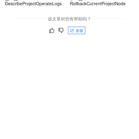
DescribeProjectOperateLogs
RollbackCurrentProjectNode
该文章对您有帮助吗？
反馈