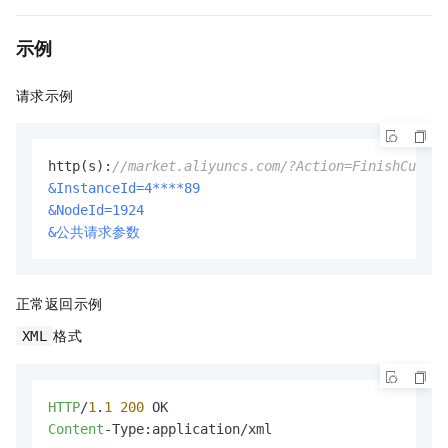
示例
请求示例
http(s):
//market.aliyuncs.com/?Action=FinishCurren
&InstanceId=4****89
&NodeId=1924
&公共请求参数
正常返回示例
格式
XML
HTTP
/
1
.
1
200
Content
-Type:application/xml
