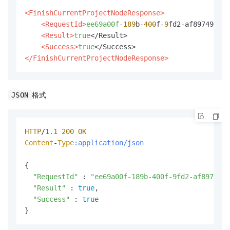
<FinishCurrentProjectNodeResponse>
<RequestId>
ee69a00f
-
189
b-
400
f-
9
fd2-af89749fb50
<Result>
true
</Result>

<Success>
true
</FinishCurrentProjectNodeResponse>
格式
JSON
HTTP
/
1.1
200
OK
Content
-
Type
:application/json
{

"RequestId"
 : 
"ee69a00f-189b-400f-9fd2-af89749fb
"Result"
 : 
true
,

"Success"
 : 
true
}