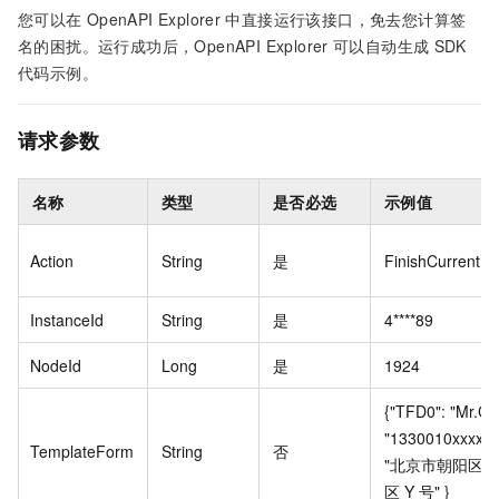
您可以在
OpenAPI Explorer
中直接运行该接口，免去您计算签
名的困扰。运行成功后，OpenAPI Explorer
可以自动生成
SDK
代码示例。
请求参数
名称
类型
是否必选
示例值
Action
String
是
FinishCurrentPr
InstanceId
String
是
4****89
NodeId
Long
是
1924
{"TFD0": "Mr.Go
"1330010xxxx",
TemplateForm
String
否
"北京市朝阳区
区
Y
号" }