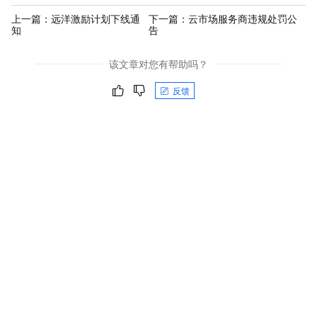
上一篇：
远洋激励计划下线通
下一篇：
云市场服务商违规处罚公
知
告
该文章对您有帮助吗？
反馈