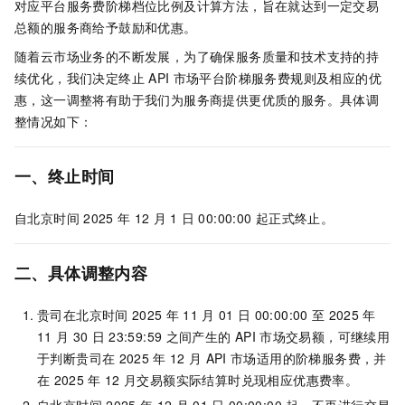
对应平台服务费阶梯档位比例及计算方法，旨在就达到一定交易
总额的服务商给予鼓励和优惠。
随着云市场业务的不断发展，为了确保服务质量和技术支持的持
续优化，我们决定终止
API
市场平台阶梯服务费规则及相应的优
惠，这一调整将有助于我们为服务商提供更优质的服务。具体调
整情况如下：
一、终止时间
自北京时间
2025
年
12
月
1
日
00:00:00
起正式终止。
二、具体调整内容
贵司在北京时间
2025
年
11
月
01
日
00:00:00
至
2025
年
11
月
30
日
23:59:59
之间产生的
API
市场交易额，可继续用
于判断贵司在
2025
年
12
月
API
市场适用的阶梯服务费，并
在
2025
年
12
月交易额实际结算时兑现相应优惠费率。