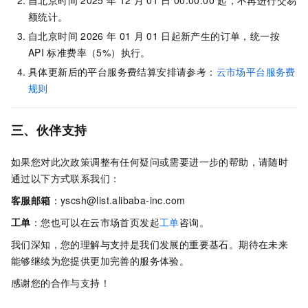
自北京时间
2025
年
12
月
01
日
00:00:00
起，不再进行交易
额统计。
自北京时间
2026
年
01
月
01
日起新产生的订单，统一按
API
标准费率（5%）执行。
具体更新后的平台服务费结算安排请参考：
云市场平台服务费
规则
三、伙伴支持
如果您对此次政策调整有任何疑问或需要进一步的帮助，请随时
通过以下方式联系我们：
客服邮箱
：yscsh@list.alibaba-inc.com
工单
：您也可以在云市场首页发起
工单
咨询。
我们深知，您的理解与支持是我们发展的重要基石。期待在未来
能够继续为您提供更加完善的服务体验。
感谢您的合作与支持！