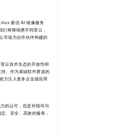
t.diy 一步搞定创意建站
构建大模型应用的安全防护体系
通过自然语言交互简化开发流程,全栈开发支持
通过阿里云安全产品对 AI 应用进行安全防护
inux
最佳
AI
镜像服务
我们将继续携手阿里云，
云市场为合作伙伴构建的
阿里云技术生态的开放性和
支持。作为基础软件赛道的
能力注入更多企业级应用
能力的认可，也是对我司与
稳定、安全、高效的服务，