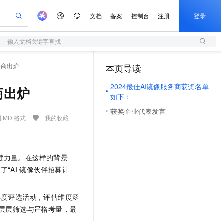
文档
备案
控制台
注册
登录
输入文档关键字查找
验
作计划
器
AI 活动
专业服务
服务伙伴合作计划
开发者社区
加入我们
服务平台百炼
阿里云 OPC 创新助力计划
服务商出炉
本页导读
（0）
一站式生成采购清单，支持单品或批量购买
S
可编辑精美 PPT 文稿
S产品伙伴计划（繁花）
峰会
造的大模型服务与应用开发平台
轻量应用服务器
Agency Agents：拥有专属领域专家
AI 生产力先锋
Al MaaS 服务伙伴赋能合作
域名
博文
Careers
至高可申请百万元
2024最佳AI镜像服务商获奖名单
性可伸缩的云计算服务
 轻松生成专业的 PPT
开启高性价比 AI 编程新体验
先锋实践拓展 AI 生产力的边界
快速构建应用程序和网站，即刻迈出上云第一步
多领域专家智能体,一键组建 AI 虚拟交付团队
务商出炉
Token 补贴，五大权
计划
海大会
伙伴信用分合作计划
商标
问答
社会招聘
如下：
益加速 OPC 成功
S
帕鲁游戏服务器
数字证书管理服务（原SSL证书）
HappyHorse 打造一站式影视创作平台
飞天发布时刻
HOT
获奖企业代表发言
划
备案
电子书
校园招聘
联机服务器，轻松开启游戏
视频创作，一键激活电商全链路生产力
全托管，含MySQL、PostgreSQL、SQL Server、MariaDB多引擎
实现全站HTTPS，呈现可信的WEB访问
所见，即是所愿
可视化编排打通从文字构思到成片全链路闭环
 MD 格式
我的收藏
更多支持
划
公司注册
镜像站
视频生成
语音识别与合成
 智能体与工作流应用
短信服务
漫剧工坊：一站式动画创作平台
AI 实训营
合作伙伴培训与认证
划
上云迁移
的智能体编程平台
站生成，高效打造优质广告素材
通过阿里云百炼高效搭建AI应用,助力高效开发
快速生产连贯的高质量长漫剧
从基础到进阶，Agent 创客手把手教你
国内短信简单易用，安全可靠，秒级触达，全球覆盖200+国家和地区。
e-1.1-T2V
Qwen3-TTS-Flash
lScope
我要反馈
键力量。在这样的背景
查询合作伙伴
畅细腻的高质量视频
离线语音合成大模型，多语言方言自适应，低延迟高稳定
n Alibaba Cloud ISV 合作
代维服务
olarDB
建企业门户网站
大数据开发治理平台 DataWorks
10 分钟搭建微信、支付宝小程序
“AI
镜像伙伴招募计
创新加速
ope
登录合作伙伴管理后台
我要建议
站，无忧落地极速上线
以可视化方式快速构建移动和 PC 门户网站
100%兼容MySQL、PostgreSQL，兼容Oracle，支持集中和分布式
高效部署网站，快速应用到小程序
Data Agent 驱动的一站式 Data+AI 开发治理平台
e-1.1-I2V
Cosyvoice-V3-Flash
安全
畅自然，细节丰富
高表现力语音合成大模型，语音克隆听感自然
我要投诉
年度评选活动，评估维度涵
上云场景组合购
伴
过层层筛选与严格考量，最
边界网络安全防护产品
漫剧创作，剧本、分镜、视频高效生成
覆盖90%+业务场景，专享组合折扣价
2V
VPN
Fun-ASR