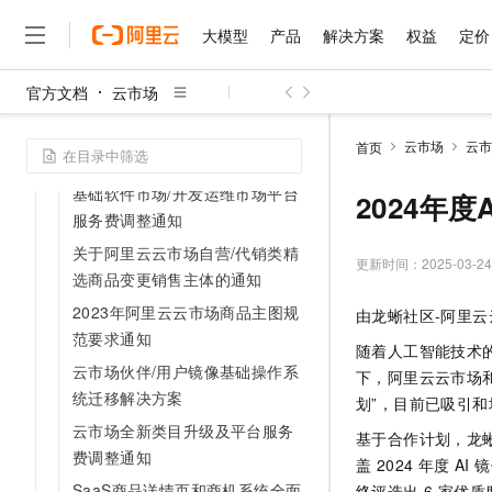
网商银行融易收结算账号升级通
知
大模型
产品
解决方案
权益
定价
《免费试用商品合理限购整改通
官方文档
云市场
知》
大模型
产品
解决方案
权益
定价
云市场
伙伴
服务
了解阿里云
精选产品
精选解决方案
普惠上云
产品定价
精选商城
成为销售伙伴
售前咨询
为什么选择阿里云
云市场FY26续签通知
千问AI平台
云市场
云市
首页
了解云产品的定价详情
服务类目平台服务费调整通知
大模型服务平台百炼
睿译宝，AI翻译排版一
普惠上云 官方力荐
分销伙伴
在线服务
网站建设
什么是云计算
大
基础软件市场/开发运维市场平台
大模型服务与应用平台
上传文档即自动完成翻译和
云服务器38元/年起，超
2024年度A
咨询伙伴
多端小程序
技术领先
服务费调整通知
云上成本管理
售后服务
千问大模型
GLM-5.2：长任务时代
官方推荐返现计划
大模型
大模型
精选产品
精选解决方案
Salesforce 国际版订阅
稳定可靠
关于阿里云云市场自营/代销类精
管理和优化成本
多元化、高性能、安全可靠
推荐新用户得奖励，单订单
更新时间：
2025-03-24
销售伙伴合作计划
自助服务
选商品变更销售主体的通知
友盟天域
安全合规
人工智能与机器学习
AI
文本生成
无影云电脑
Hermes Agent，打造
云工开物
2023年阿里云云市场商品主图规
由龙蜥社区-阿里
无影生态合作计划
在线服务
观测云
分析师报告
随时随地安全接入的云上超
自主进化，持久记忆，越用
高校专属算力普惠，学生认
计算
互联网应用开发
范要求通知
Qwen3.8-Max
HOT
随着人工智能技术的
Salesforce On Alibaba C
工单服务
智能体时代全能旗舰模型
Tuya 物联网平台阿里云
研究报告与白皮书
云市场伙伴/用户镜像基础操作系
云解析DNS
快速拥有专属 OpenClaw
下，阿里云云市场
Consulting Partner 合
大数据
容器
免费试用
短信专区
统迁移解决方案
划”，目前已吸引
蓝凌 OA
Qwen3.7-Plus
AI 大模型销售与服务生
现代化应用
存储
天池大赛
云市场全新类目升级及平台服务
能看、能想、能动手的多模
基于合作计划，龙蜥社区
云原生大数据计算服务 Max
解决方案免费试用 新老
电子合同
费调整通知
盖 2024 年度
面向分析的企业级SaaS模
最高领取价值200元试用
安全
网络与CDN
AI 算法大赛
Qwen3-VL-Plus
畅捷通
SaaS商品详情页和商机系统全面
终评选出 6 家优