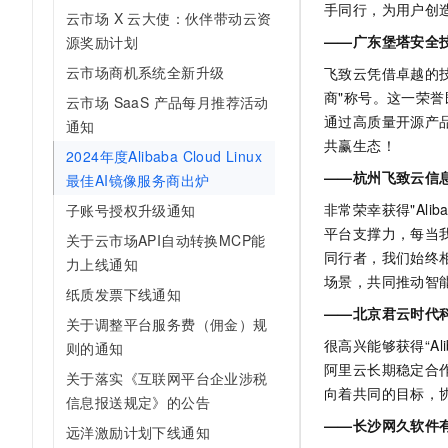
手同行，为用户创
10 分钟在聊天系统中增加
云市场 X 云大使：伙伴带动云资
专有云
——广东堡塔安全
源奖励计划
云市场商机系统全新升级
飞致云凭借卓越的
商"称号。这一荣
云市场 SaaS 产品每月推荐活动
通过高质量开源产
通知
共赢生态！
2024年度Alibaba Cloud Linux
——杭州飞致云信
最佳AI镜像服务商出炉
非常荣幸获得"Alibaba
子账号授权升级通知
平台支撑力，每当
关于云市场API自动转换MCP能
同行者，我们始终
力上线通知
场景，共同推动智
纸质发票下线通知
——北京君云时代
关于调整平台服务费（佣金）规
很高兴能够获得“Aliba
则的通知
阿里云长期稳定合
关于落实《互联网平台企业涉税
向着共同的目标，
信息报送规定》的公告
——长沙网久软件
远洋激励计划下线通知