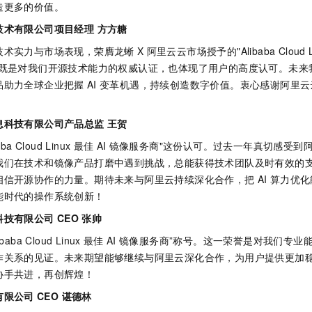
造更多的价值。
一个 AI 助手
即刻拥有 DeepSeek-R1 满血版
超强辅助，Bol
在企业官网、通讯软件中为客户提供 AI 客服
多种方案随心选，轻松解锁专属 DeepSeek
技术有限公司项目经理 方方糖
技术实力与市场表现，荣膺龙蜥
X
阿里云云市场授予的"Alibaba Cloud L
誉既是对我们开源技术能力的权威认证，也体现了用户的高度认可。未来
品助力全球企业把握
AI
变革机遇，持续创造数字价值。衷心感谢阿里云
息科技有限公司产品总监 王贺
 Cloud Linux
最佳
AI
镜像服务商"这份认可。过去一年真切感受到
我们在技术和镜像产品打磨中遇到挑战，总能获得技术团队及时有效的
相信开源协作的力量。期待未来与阿里云持续深化合作，把
AI
算力优化
能时代的操作系统创新！
科技有限公司
CEO 张帅
ba Cloud Linux
最佳
AI
镜像服务商”称号。这一荣誉是对我们专业
作关系的见证。未来期望能够继续与阿里云深化合作，为用户提供更加
协手共进，再创辉煌！
有限公司
CEO 谌德林