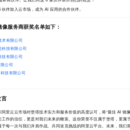
服务生态伙伴
视觉 Coding、空间感知、多模态思考等全面升级
1M上下文，专为长程任务能力而生
云工开物
企业应用
Night Plan 支持 Qwen 3.8-Max
AI 办公
NEW
多伙伴加入云市场，成为
AI
应用的合作伙伴。
Red Hat
30+ 款产品免费体验
夜间 5 折，Qwen/Meoo/TokenPlan 客户专享
AI智能应用
科研合作
ERP
堂（旗舰版）
SUSE
智能客服
AI 应用构建
大模型原生
镜像服务商获奖名单如下：
CRM
2个月
自动承接线索
建站小程序
Qoder
大模型服务平台百炼-应用模版
OA 办公系统
HOT
NEW
技术有限公司
面向真实软件
个人版上线、团队版降价；千问3.8-Max首发发尝鲜
丰富多元化的应用模版和解决方案
力提升
财税管理
模板建站
息科技有限公司
万有无界
大模型服务平台百炼-智能体
科技有限公司
400电话
定制建站
的模型效果
灵活可视化地构建企业级 Agent
有限公司
方案
广告营销
模板小程序
络科技有限公司
秒悟
人工智能平台 PAI
定制小程序
云端极速 AI 
新一代 AI 视频生成模型，深度适配广告营销等场景
AI Native 的算法工程平台，一站式完成建模、训练、推理服务部署
APP 开发
发言
建站系统
和阿里云云市场对堡塔技术实力和服务价值的高度认可，将“最佳
AI
镜
AI 应用
10分钟微调：让0.6B模型媲美235B模型
多模态数据信
们工作的信任，更是对我们未来的鞭策。这份荣誉不仅属于堡塔，更属
依托云原生高可用架构,实现Dify私有化部署
用1%尺寸在特定领域达到大模型90%以上效果
属于每一次与我们并肩作战、共同攻克挑战的阿里云平台。未来，我们