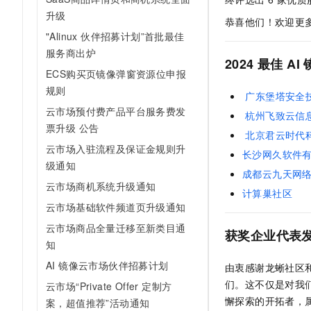
AI 产品 免费试用
网络
安全
升级
云开发大赛
Tableau 订阅
恭喜他们！欢迎更
1亿+ 大模型 tokens 和 
"Alinux 伙伴招募计划”首批最佳
可观测
入门学习赛
中间件
AI空中课堂在线直播课
服务商出炉
140+云产品 免费试用
大模型服务
2024
最佳
AI
上云与迁云
产品新客免费试用，最长1
数据库
ECS购买页镜像弹窗资源位申报
生态解决方案
规则
千问AI平台-Token Plan
企业出海
广东堡塔安全
大模型ACA认证体验
大数据计算
云市场预付费产品平台服务费发
助力企业全员 AI 认知与能
行业生态解决方案
杭州飞致云信
政企业务
票升级 公告
媒体服务
千问AI平台-模型体验
北京君云时代
开发者生态解决方案
云市场入驻流程及保证金规则升
在线体验全尺寸、多种模态
长沙网久软件
企业服务与云通信
级通知
AI 开发和 AI 应用解决
成都云九天网
Happy 系列大模型
域名与网站
云市场商机系统升级通知
计算巢社区
云市场基础软件频道页升级通知
终端用户计算
云市场商品全量迁移至新类目通
获奖企业代表
Serverless
知
大模型解决方案
AI 镜像云市场伙伴招募计划
由衷感谢龙蜥社区
开发工具
快速部署 Dify，高效搭建 
们。这不仅是对我
云市场“Private Offer 定制方
迁移与运维管理
懈探索的开拓者，
案，超值推荐”活动通知