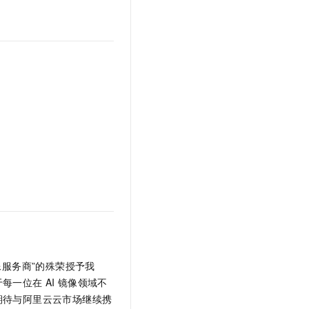
文戏情感细腻自然，动作戏激烈拳拳到肉，实现更强表演能力
支持中英文自由切换，具备更强的噪声鲁棒性
云聚AI 严选权益
SSL 证书
，一键激活高效办公新体验
精选AI产品，从模型到应用全链提效
堡垒机
AI 用量加速计划
应用
防火墙
、识别商机，让客服更高效、服务更出色。
新老同享，达量后返
千问办公
主机安全
NEW
的智能体编程平台
一站式AI生产力平台
AI 应用及服务市场
伶鹊
企业级人与Agent协作平台，接入和调度多个数字员工
智能客服平台，对话机器人、对话分析、智能外呼
AI 应用
大模型服务平台百炼 - 全妙
大模型
应用创作平台
多模态内容创作工具，已接入 DeepSeek
自然语言处理
数据标注
机器学习
像服务商”的殊荣授予我
息提取
与 AI 智能体进行实时音视频通话
于每一位在
AI
镜像领域不
从文本、图片、视频中提取结构化的属性信息
构建支持视频理解的 AI 音视频实时通话应用
期待与阿里云云市场继续携