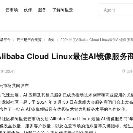
云市场
伙伴
服务
了解阿里云
AI 特惠
数据与 API
成为产品伙伴
企业增值服务
最佳实践
价格计算器
AI 场景体
基础软件
产品伙伴合
阿里云认证
市场活动
配置报价
大模型
场平台
云市场平台规范
通知
2024年度Alibaba Cloud Linux最佳AI镜像
自助选配和估算价格
步到位
域名与网站
智启 AI 普惠权益
产品生态集成认证中心
企业支持计划
云上春晚
Qwen Audio：打造专属 AI 语音助手
千问官方 MaaS 平台，为开发者和 Agent 而生，新用户赠送 1 亿 + tokens 额度
云服务器 EC
一句话生成原生
AI Coding
阿里云Maa
2026 阿里云
为企业打
数据集
Windows
大模型认证
模型
NEW
NEW
格式还原
值低价云产品抢先购
提供智能易用的域名与建站服务
至高享 1亿+免费 tokens，加速 Al 应用落地
Qwen-Audio-3.0-Realtime 端到端实时语音角色扮演
安全可靠、弹
输入一句话想法,
智能编程，一键
libaba Cloud Linux最佳AI镜像服
产品生态伙伴
专家技术服务
云上奥运之旅
弹性计算合作
阿里云中企出
手机三要素
宝塔 Linux
全部认证
价格优势
开源旗舰模型
对象存储 OSS
即刻拥有 DeepSeek-V4-Pro
阿里云 OPC 创新助力计划
云数据库 RD
一键部署幻兽
AI 电商营销
产品生态伙伴工作台
企业增值服务台
云栖战略参考
云存储合作计
云栖大会
身份实名认证
CentOS
训练营
推动算力普惠，释放技术红利
的大模型服务
最高返9万
真正可用的 1M 上下文,一次完成代码全链路开发
轻松解锁专属 DeepSeek-V4-Pro
至高百万元 Token 补贴，加速一人公司成长
稳定、安全、高性价比、高性能的云存储服务
一键购买专属
从图文生成到
复制
 01:33:41
云上的中国
数据库合作计
活动全景
短信
Docker
图片和
自进化智能体
人工智能平台 PAI
5 分钟轻松部署专属 QwenPaw
Token Plan 模型订阅计划
Qoder
高效搭建 AI
AI 广告创作
企业成长
大模型
NEW
HOT
信息公告
云云市场共同发布
看见新力量
云网络合作计
OCR 文字识别
JAVA
级电脑
越聪明
证享300元代金券
一站式AI开发、训练和推理服务
Qwen3.8-Max 首发尝鲜，限时加量 10 倍，夜间低至2折
从聊天伙伴进化为能主动干活的本地数字员工
面向真实软件
图文、视频一
Kimi-K3
HappyHors
NEW
魔搭 Mode
飞速发展，AI
应用及其相关服务已成为推动技术创新和商业应用的关
loud
服务实践
官网公告
Kimi 最新旗舰模型，长程编程与推理利器
让文字生成流
金融模力时刻
Salesforce O
版
发票查验
全能环境
Qoder CN
Claude Code + GStack 打造工程团队
千问办公，限时限量积分加倍
云原生数据库 P
低代码高效构
AI 建站
NEW
和龙蜥社区一起，于
2024
年
8
月
30
日在龙蜥大会服务商闭门会上发布了
作计划
计划
创新中心
魔搭 ModelSc
健康状态
让AI从“聊天伙伴”进化为能干活的“数字员工”
覆盖公网/内网、递归/权威、移动APP等全场景解析服务
安装技能 GStack，拥有专属 AI 工程团队
你的AI工作搭子，覆盖日常办公高频场景
基于千问大模型等，支持代码智能生成、研发智能问答
0 代码专业建
和培养了一批在
AI
镜像领域具有优秀技术实力和服务水平的合作伙伴。
客户案例
天气预报查询
操作系统
Deepseek-v4-pro
HappyHors
态合作计划
态智能体模型
旗舰 MoE 大模型，百万上下文与顶尖推理能力
图生视频，流
和阿里云云市场发起“Alibaba Cloud Linux
最佳
AI
镜像服务商”
Compute
同享
容器服务 Kubernetes 版 ACK
万小智 AI 建站低至 15元/月
云防火墙
AI 短剧/漫剧
快递物流查询
WordPress
成为服务伙
高校合作
 AI 镜像发品数量、服务客户数量，以及在云市场的活跃度等关键指标。经
式云数据仓库
点，立即开启云上创新
提供一站式管理容器应用的 K8s 服务
送.CN域名，送备案服务码
云原生的云上
AI助力短剧
GLM-5.2
Wan2.7-T
Ubuntu
质服务商伙伴。让我们向这 6 家伙伴表示热烈的祝贺！