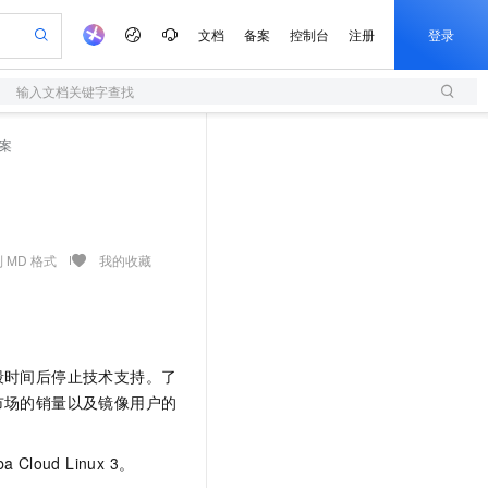
文档
备案
控制台
注册
登录
输入文档关键字查找
验
作计划
器
AI 活动
专业服务
服务伙伴合作计划
开发者社区
加入我们
服务平台百炼
阿里云 OPC 创新助力计划
案
一站式生成采购清单，支持单品或批量购买
S
io：打造专属 AI 语音助手
S产品伙伴计划（繁花）
峰会
造的大模型服务与应用开发平台
轻量应用服务器
一句话生成原生可编辑精美 PPT 文稿
AI 生产力先锋
Al MaaS 服务伙伴赋能合作
域名
博文
Careers
至高可申请百万元
性可伸缩的云计算服务
开启高性价比 AI 编程新体验
Qwen-Audio-3.0-Realtime 端到端实时语音角色扮演
输入一句话想法, 轻松生成专业的 PPT
先锋实践拓展 AI 生产力的边界
快速构建应用程序和网站，即刻迈出上云第一步
Token 补贴，五大权
计划
海大会
伙伴信用分合作计划
商标
问答
社会招聘
益加速 OPC 成功
S
eek-V4-Pro
数字证书管理服务（原SSL证书）
一键部署幻兽帕鲁游戏服务器
飞天发布时刻
HOT
划
备案
电子书
校园招聘
pSeek-V4-Pro
视频创作，一键激活电商全链路生产力
全托管，含MySQL、PostgreSQL、SQL Server、MariaDB多引擎
实现全站HTTPS，呈现可信的WEB访问
一键购买专属联机服务器，轻松开启游戏
所见，即是所愿
 MD 格式
我的收藏
更多支持
划
公司注册
镜像站
视频生成
语音识别与合成
专属 QwenPaw
短信服务
漫剧工坊：一站式动画创作平台
AI 实训营
HOT
合作伙伴培训与认证
划
上云迁移
的智能体编程平台
站生成，高效打造优质广告素材
从聊天伙伴进化为能主动干活的本地数字员工
快速生产连贯的高质量长漫剧
从基础到进阶，Agent 创客手把手教你
国内短信简单易用，安全可靠，秒级触达，全球覆盖200+国家和地区。
e-1.1-T2V
Qwen3-TTS-Flash
lScope
我要反馈
查询合作伙伴
畅细腻的高质量视频
离线语音合成大模型，多语言方言自适应，低延迟高稳定
n Alibaba Cloud ISV 合作
代维服务
olarDB
建企业门户网站
大数据开发治理平台 DataWorks
10 分钟搭建微信、支付宝小程序
段时间后停止技术支持。了
创新加速
ope
登录合作伙伴管理后台
我要建议
站，无忧落地极速上线
以可视化方式快速构建移动和 PC 门户网站
100%兼容MySQL、PostgreSQL，兼容Oracle，支持集中和分布式
高效部署网站，快速应用到小程序
Data Agent 驱动的一站式 Data+AI 开发治理平台
市场的销量以及镜像用户的
e-1.1-I2V
Cosyvoice-V3-Flash
安全
畅自然，细节丰富
高表现力语音合成大模型，语音克隆听感自然
我要投诉
上云场景组合购
伴
ba Cloud Linux 3。
边界网络安全防护产品
漫剧创作，剧本、分镜、视频高效生成
覆盖90%+业务场景，专享组合折扣价
2V
VPN
Fun-ASR