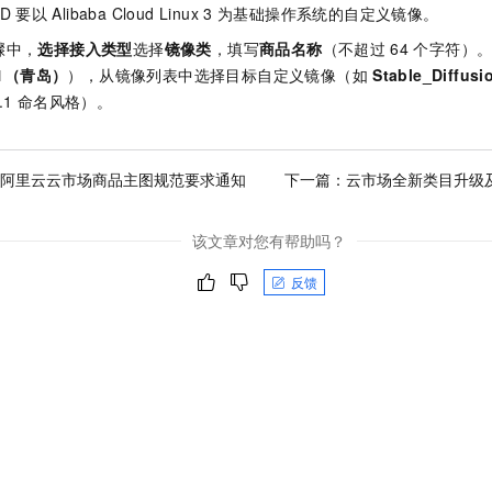
ID
要以
Alibaba Cloud Linux 3
为基础操作系统的自定义镜像。
骤中，
选择接入类型
选择
镜像类
，填写
商品名称
（不超过
64
个字符）
1（青岛）
），从镜像列表中选择目标自定义镜像（如
Stable_Diffusi
.1
命名风格）。
3年阿里云云市场商品主图规范要求通知
下一篇：
云市场全新类目升级
该文章对您有帮助吗？
反馈