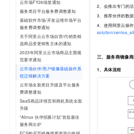
云市场FY26续签通知
10 分钟在聊天系统中增加
2、会推出专门的
专有云
服务类目平台服务费调整通知
3、推荐伙伴的数
基础软件市场/开发运维市场平台
4、使用阿里云操
服务费调整通知
solution/centos_al
关于阿里云云市场自营/代销类精
选商品变更销售主体的通知
2023年阿里云云市场商品主图规
三、服务商镜像商
范要求通知
云市场伙伴/用户镜像基础操作系
1、具体流程
统迁移解决方案
云市场全新类目升级及平台服务
费调整通知
SaaS商品详情页和商机系统全面
升级
"Alinux 伙伴招募计划”首批最佳
服务商出炉
ECS购买页镜像弹窗资源位申报