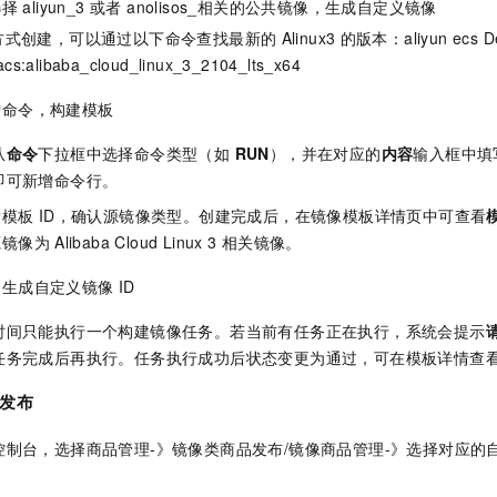
选择
aliyun_3 或者 anolisos_相关的公共镜像，生成自定义镜像
方式创建，可以通过以下命令查找最新的
Alinux3
的版本：aliyun ecs De
cs:alibaba_cloud_linux_3_2104_lts_x64
增命令，构建模板
从
命令
下拉框中选择命令类型（如
RUN
），并在对应的
内容
输入框中填
即可新增命令行。
看模板
ID，确认源镜像类型。创建完成后，在镜像模板详情页中可查看
源镜像为
Alibaba Cloud Linux 3
相关镜像。
：生成自定义镜像
ID
时间只能执行一个构建镜像任务。若当前有任务正在执行，系统会提示
任务完成后再执行。任务执行成功后状态变更为通过，可在模板详情查
发布
控制台，选择商品管理-》镜像类商品发布/镜像商品管理-》选择对应的