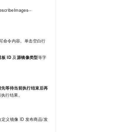
scribeImages--
写命令内容。单击空白行
模板
ID
及
源镜像类型
等字
请先等待当前执行结束后再
看执行结果。
自定义镜像
ID
发布商品/发