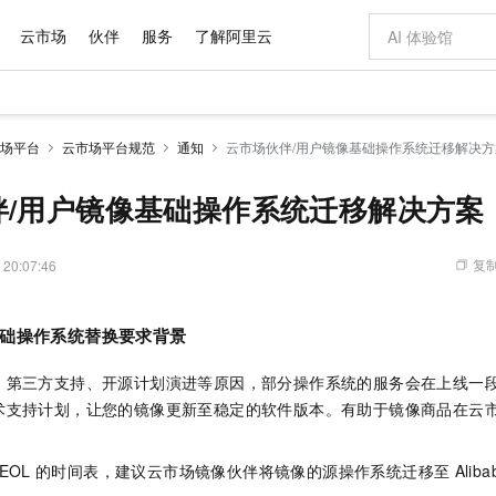
云市场
伙伴
服务
了解阿里云
AI 特惠
数据与 API
成为产品伙伴
企业增值服务
最佳实践
价格计算器
AI 场景体
基础软件
产品伙伴合
阿里云认证
市场活动
配置报价
大模型
场平台
云市场平台规范
通知
云市场伙伴/用户镜像基础操作系统迁移解决方
自助选配和估算价格
新方式
域名与网站
睿译宝，AI翻译排版一步到位
智启 AI 普惠权益
产品生态集成认证中心
企业支持计划
云上春晚
千问官方 MaaS 平台，为开发者和 Agent 而生，新用户赠送 1 亿 + tokens 额度
云服务器 EC
Qwen Aud
AI Coding
阿里云Maa
2026 阿里云
为企业打
数据集
Windows
大模型认证
模型
NEW
NEW
交付可用成果
值低价云产品抢先购
提供智能易用的域名与建站服务
上传文档即自动完成翻译和格式还原
至高享 1亿+免费 tokens，加速 Al 应用落地
安全可靠、弹
智能编程，一键
伴/用户镜像基础操作系统迁移解决方案
产品生态伙伴
专家技术服务
云上奥运之旅
弹性计算合作
阿里云中企出
手机三要素
宝塔 Linux
全部认证
价格优势
有专属领域专家
对象存储 OSS
GLM-5.2：长任务时代开源旗舰模型
阿里云 OPC 创新助力计划
云数据库 RD
即刻拥有 DeepS
AI 电商营销
产品生态伙伴工作台
企业增值服务台
云栖战略参考
云存储合作计
云栖大会
身份实名认证
CentOS
训练营
推动算力普惠，释放技术红利
的大模型服务
最高返9万
多领域专家智能体,一键组建 AI 虚拟交付团队
至高百万元 Token 补贴，加速一人公司成长
稳定、安全、高性价比、高性能的云存储服务
真正可用的 1M 上下文,一次完成代码全链路开发
轻松解锁专属 Dee
从图文生成到
复制
 20:07:46
云上的中国
数据库合作计
活动全景
短信
Docker
图片和
站式影视创作平台
人工智能平台 PAI
Hermes Agent，打造自进化智能体
Token Plan 模型订阅计划
Qoder
5 分钟轻松部署
AI 广告创作
企业成长
大模型
NEW
信息公告
看见新力量
云网络合作计
OCR 文字识别
JAVA
级电脑
证享300元代金券
可视化编排打通从文字构思到成片全链路闭环
一站式AI开发、训练和推理服务
自主进化，持久记忆，越用越聪明
Qwen3.8-Max 首发尝鲜，限时加量 10 倍，夜间低至2折
面向真实软件
图文、视频一
础操作系统替换要求背景
Kimi-K3
HappyHors
NEW
魔搭 Mode
loud
服务实践
官网公告
Kimi 最新旗舰模型，长程编程与推理利器
让文字生成流
金融模力时刻
Salesforce O
版
发票查验
全能环境
Qoder CN
Claude Code + GStack 打造工程团队
千问办公，限时限量积分加倍
云原生数据库 P
低代码高效构
AI 建站
NEW
作计划
、第三方支持、开源计划演进等原因，部分操作系统的服务会在上线一
计划
创新中心
魔搭 ModelSc
健康状态
让AI从“聊天伙伴”进化为能干活的“数字员工”
覆盖公网/内网、递归/权威、移动APP等全场景解析服务
安装技能 GStack，拥有专属 AI 工程团队
你的AI工作搭子，覆盖日常办公高频场景
基于千问大模型等，支持代码智能生成、研发智能问答
0 代码专业建
术支持计划，让您的镜像更新至稳定的软件版本。有助于镜像商品在云
客户案例
天气预报查询
操作系统
Deepseek-v4-pro
HappyHors
态合作计划
态智能体模型
旗舰 MoE 大模型，百万上下文与顶尖推理能力
图生视频，流
Compute
同享
容器服务 Kubernetes 版 ACK
万小智 AI 建站低至 15元/月
云防火墙
AI 短剧/漫剧
快递物流查询
WordPress
成为服务伙
高校合作
EOL
的时间表，建议云市场镜像伙伴将镜像的源操作系统迁移至
Aliba
式云数据仓库
点，立即开启云上创新
提供一站式管理容器应用的 K8s 服务
送.CN域名，送备案服务码
云原生的云上
AI助力短剧
GLM-5.2
Wan2.7-T
Ubuntu