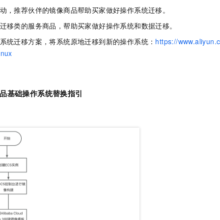
一个 AI 助手
即刻拥有 DeepSeek-R1 满血版
超强辅助，Bol
活动，推荐伙伴的镜像商品帮助买家做好操作系统迁移。
在企业官网、通讯软件中为客户提供 AI 客服
多种方案随心选，轻松解锁专属 DeepSeek
据迁移类的服务商品，帮助买家做好操作系统和数据迁移。
作系统迁移方案，将系统原地迁移到新的操作系统：
https://www.aliyun.
inux
品基础操作系统替换指引