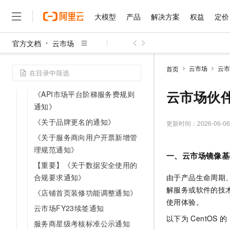
（FY27）》更新通知
大模型
产品
解决方案
权益
定价
云市场FY27续签通知
产品生态伙伴FY27续签
官方文档
云市场
《用户实名认证校验通知》
大模型
产品
解决方案
权益
定价
云市场
伙伴
服务
了解阿里云
精选产品
精选解决方案
普惠上云
产品定价
精选商城
成为销售伙伴
售前咨询
为什么选择阿里云
千问AI平台
《虚假交易规则及实施细则公示
云市场
云市
首页
了解云产品的定价详情
通知》
大模型服务平台百炼
千问办公，解锁你的工作
普惠上云 官方力荐
分销伙伴
在线服务
网站建设
什么是云计算
大
大模型服务与应用平台
企业级Agent产品，直接
云服务器38元/年起，超
云市场伙
《API市场平台阶梯服务费规则
咨询伙伴
多端小程序
技术领先
云上成本管理
通知》
售后服务
千问大模型
Agency Agents：拥
官方推荐返现计划
大模型
大模型
精选产品
精选解决方案
Salesforce 国际版订阅
稳定可靠
《关于品牌更名的通知》
管理和优化成本
多元化、高性能、安全可靠
推荐新用户得奖励，单订单
更新时间：
2026-06-06
销售伙伴合作计划
自助服务
友盟天域
安全合规
人工智能与机器学习
AI
《关于服务商向用户开票新增管
文本生成
无影云电脑
HappyHorse 打造一
云工开物
无影生态合作计划
在线服务
理规范通知》
观测云
分析师报告
随时随地安全接入的云上超
高校专属算力普惠，学生认
一、云市场镜像基
计算
互联网应用开发
Qwen3.8-Max
HOT
【重要】《关于数据安全使用的
Salesforce On Alibaba C
工单服务
智能体时代全能旗舰模型
Tuya 物联网平台阿里云
研究报告与白皮书
云解析DNS
快速拥有专属 OpenClaw
Consulting Partner 合
由于产品生命周期
合规要求通知》
大数据
容器
免费试用
短信专区
解服务或软件的技
蓝凌 OA
Qwen3.7-Plus
《店铺首页装修功能调整通知》
AI 大模型销售与服务生
现代化应用
存储
天池大赛
使用体验。
能看、能想、能动手的多模
云原生大数据计算服务 Max
解决方案免费试用 新老
云市场FY23续签通知
电子合同
以下为
CentOS
的
面向分析的企业级SaaS模
最高领取价值200元试用
安全
网络与CDN
AI 算法大赛
Qwen3-VL-Plus
服务商星级考核标准公示通知
畅捷通