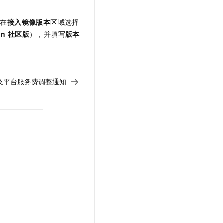
。在
接入镜像版本
区域选择
on
社区版
），并填写
版本
及平台服务费调整通知