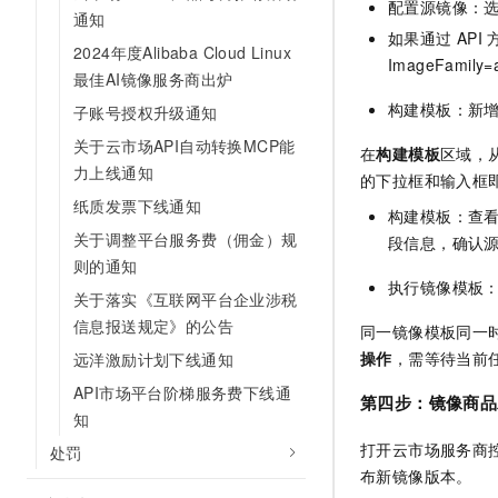
配置源镜像：
通知
如果通过
API
2024年度Alibaba Cloud Linux
ImageFamily=a
最佳AI镜像服务商出炉
构建模板：新
子账号授权升级通知
关于云市场API自动转换MCP能
在
构建模板
区域，
力上线通知
的下拉框和输入框
纸质发票下线通知
构建模板：查
关于调整平台服务费（佣金）规
段信息，确认
则的通知
执行镜像模板
关于落实《互联网平台企业涉税
信息报送规定》的公告
同一镜像模板同一
操作
，需等待当前
远洋激励计划下线通知
API市场平台阶梯服务费下线通
第四步：镜像商品
知
打开云市场服务商
处罚
布新镜像版本。