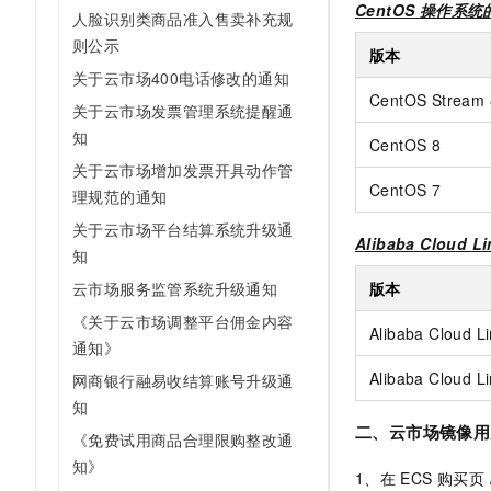
CentOS 操作系统
AI 产品 免费试用
人脸识别类商品准入售卖补充规
网络
安全
云开发大赛
Tableau 订阅
1亿+ 大模型 tokens 和 
则公示
版本
可观测
入门学习赛
中间件
AI空中课堂在线直播课
关于云市场400电话修改的通知
140+云产品 免费试用
大模型服务
CentOS Stream 
上云与迁云
关于云市场发票管理系统提醒通
产品新客免费试用，最长1
数据库
生态解决方案
知
千问AI平台-Token Plan
CentOS 8
企业出海
大模型ACA认证体验
大数据计算
关于云市场增加发票开具动作管
助力企业全员 AI 认知与能
行业生态解决方案
CentOS 7
政企业务
理规范的通知
媒体服务
千问AI平台-模型体验
开发者生态解决方案
关于云市场平台结算系统升级通
在线体验全尺寸、多种模态
Alibaba Cloud L
企业服务与云通信
知
AI 开发和 AI 应用解决
Happy 系列大模型
版本
云市场服务监管系统升级通知
域名与网站
《关于云市场调整平台佣金内容
Alibaba Cloud L
终端用户计算
通知》
Alibaba Cloud L
Serverless
网商银行融易收结算账号升级通
大模型解决方案
知
开发工具
二、云市场镜像用
快速部署 Dify，高效搭建 
《免费试用商品合理限购整改通
知》
迁移与运维管理
1、在
ECS 购买