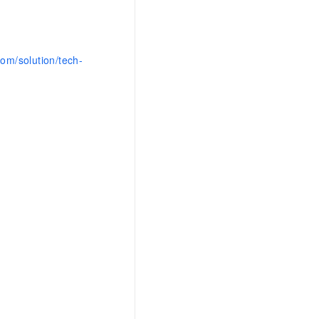
t.diy 一步搞定创意建站
构建大模型应用的安全防护体系
通过自然语言交互简化开发流程,全栈开发支持
通过阿里云安全产品对 AI 应用进行安全防护
com/solution/tech-