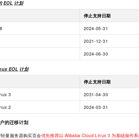
服务生态伙伴
的
EOL
计划
视觉 Coding、空间感知、多模态思考等全面升级
1M上下文，专为长程任务能力而生
云工开物
企业应用
Night Plan 支持 Qwen 3.8-Max
AI 办公
NEW
Red Hat
30+ 款产品免费体验
夜间 5 折，Qwen/Meoo/TokenPlan 客户专享
AI智能应用
科研合作
停止支持日期
ERP
堂（旗舰版）
SUSE
智能客服
AI 应用构建
大模型原生
8
2024-05-31
CRM
2个月
自动承接线索
建站小程序
Qoder
大模型服务平台百炼-应用模版
OA 办公系统
HOT
2021-12-31
NEW
面向真实软件
个人版上线、团队版降价；千问3.8-Max首发发尝鲜
丰富多元化的应用模版和解决方案
力提升
财税管理
模板建站
2024-06-30
万有无界
大模型服务平台百炼-智能体
400电话
定制建站
的模型效果
灵活可视化地构建企业级 Agent
inux EOL
计划
方案
广告营销
模板小程序
秒悟
人工智能平台 PAI
停止支持日期
定制小程序
云端极速 AI 
新一代 AI 视频生成模型，深度适配广告营销等场景
AI Native 的算法工程平台，一站式完成建模、训练、推理服务部署
inux 3
2031-04-30
APP 开发
inux 2
2024-03-31
建站系统
户的迁移计划
AI 应用
10分钟微调：让0.6B模型媲美235B模型
多模态数据信
依托云原生高可用架构,实现Dify私有化部署
用1%尺寸在特定领域达到大模型90%以上效果
页 /轻量服务器购买页会
优先推荐以
Alibaba Cloud Linux 3
为基础操作系