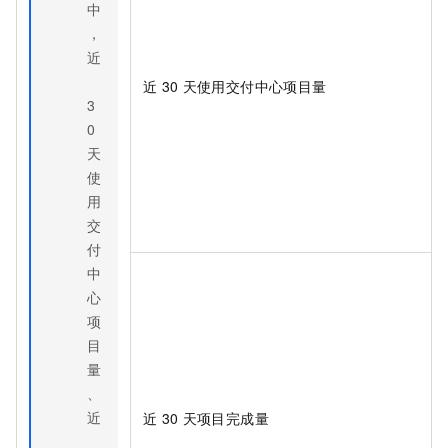
中
，
近
近
30
天使用交付中心项目量
3
0
天
使
用
交
付
中
心
项
目
量
、
近
近
30
天项目完成量