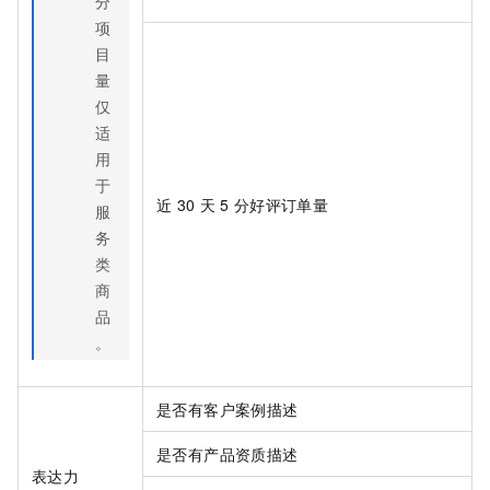
分
项
目
量
仅
适
用
于
近
30
天
5
分好评订单量
服
务
类
商
品
。
是否有客户案例描述
是否有产品资质描述
表达力