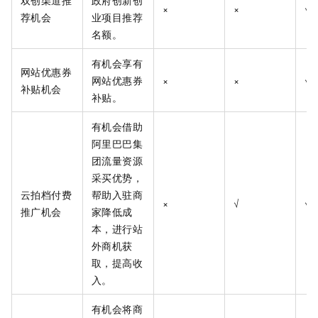
×
×
√
荐机会
业项目推荐
名额。
有机会享有
网站优惠券
网站优惠券
×
×
√
补贴机会
补贴。
有机会借助
阿里巴巴集
团流量资源
采买优势，
云拍档付费
帮助入驻商
×
√
√
推广机会
家降低成
本，进行站
外商机获
取，提高收
入。
有机会将商