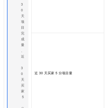
3
0
天
项
目
完
成
量
、
近
3
近
30
天买家
5
分项目量
0
天
买
家
5