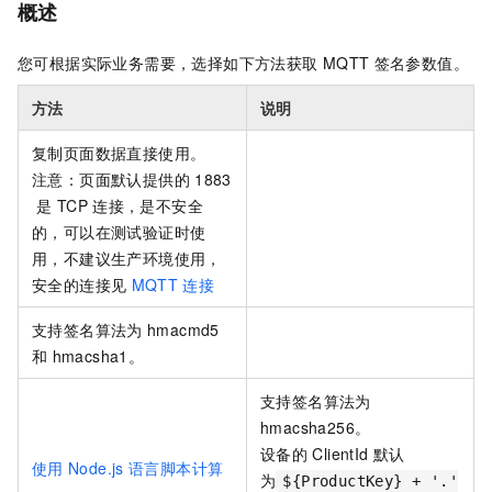
概述
您可根据实际业务需要，选择如下方法获取
MQTT
签名参数值。
方法
说明
复制页面数据直接使用。
注意：页面默认提供的
1883
是
TCP
连接，是不安全
的，可以在测试验证时使
用，不建议生产环境使用，
安全的连接见
MQTT
连接
支持签名算法为
hmacmd5
和
hmacsha1。
支持签名算法为
hmacsha256。
设备的
ClientId
默认
使用
Node.js
语言脚本计算
为
${ProductKey} + '.'