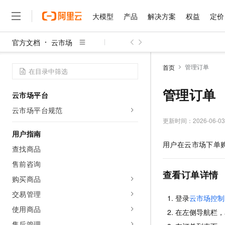
大模型
产品
解决方案
权益
定价
官方文档
云市场
大模型
产品
解决方案
权益
定价
云市场
伙伴
服务
了解阿里云
精选产品
精选解决方案
普惠上云
产品定价
精选商城
成为销售伙伴
售前咨询
为什么选择阿里云
千问AI平台
管理订单
首页
了解云产品的定价详情
大模型服务平台百炼
睿译宝，AI翻译排版一
普惠上云 官方力荐
分销伙伴
在线服务
网站建设
什么是云计算
大
大模型服务与应用平台
上传文档即自动完成翻译和
云服务器38元/年起，超
管理订单
云市场平台
咨询伙伴
多端小程序
技术领先
云上成本管理
售后服务
千问大模型
GLM-5.2：长任务时代
官方推荐返现计划
大模型
云市场平台规范
大模型
精选产品
精选解决方案
Salesforce 国际版订阅
稳定可靠
管理和优化成本
多元化、高性能、安全可靠
推荐新用户得奖励，单订单
更新时间：
2026-06-03
销售伙伴合作计划
自助服务
友盟天域
安全合规
人工智能与机器学习
AI
用户指南
文本生成
无影云电脑
Hermes Agent，打造
云工开物
用户在云市场下单
无影生态合作计划
在线服务
查找商品
观测云
分析师报告
随时随地安全接入的云上超
自主进化，持久记忆，越用
高校专属算力普惠，学生认
计算
互联网应用开发
Qwen3.8-Max
HOT
Salesforce On Alibaba C
工单服务
售前咨询
智能体时代全能旗舰模型
Tuya 物联网平台阿里云
研究报告与白皮书
云解析DNS
快速拥有专属 OpenClaw
Consulting Partner 合
查看订单详情
大数据
容器
购买商品
免费试用
短信专区
蓝凌 OA
Qwen3.7-Plus
AI 大模型销售与服务生
交易管理
现代化应用
存储
天池大赛
登录
云市场控制
能看、能想、能动手的多模
云原生大数据计算服务 Max
解决方案免费试用 新老
电子合同
使用商品
在左侧导航栏，
面向分析的企业级SaaS模
最高领取价值200元试用
安全
网络与CDN
AI 算法大赛
Qwen3-VL-Plus
畅捷通
售后管理