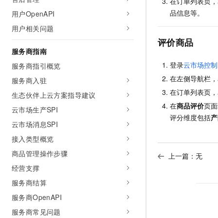
在订单列表页，
AI 产品 免费试用
网络
安全
云开发大赛
品信息等。
用户OpenAPI
Tableau 订阅
1亿+ 大模型 tokens 和 
用户相关问题
可观测
入门学习赛
中间件
AI空中课堂在线直播课
140+云产品 免费试用
评价商品
大模型服务
上云与迁云
产品新客免费试用，最长1
数据库
服务商指南
生态解决方案
千问AI平台-Token Plan
登录
云市场控制
服务商指引概览
企业出海
大模型ACA认证体验
大数据计算
在左侧导航栏，
助力企业全员 AI 认知与能
服务商入驻
行业生态解决方案
政企业务
媒体服务
在订单列表页，
千问AI平台-模型体验
生态伙伴上云方案指导建议
开发者生态解决方案
在线体验全尺寸、多种模态
在
商品评价
页面
云市场生产SPI
企业服务与云通信
AI 开发和 AI 应用解决
评分维度包括
产
Happy 系列大模型
云市场消息SPI
域名与网站
接入类型概览
终端用户计算
商品管理操作步骤
上一篇：无
经营支撑
Serverless
大模型解决方案
服务商结算
开发工具
快速部署 Dify，高效搭建 
服务商OpenAPI
迁移与运维管理
服务商常见问题