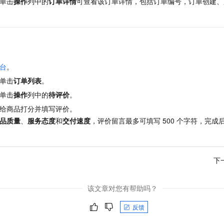
单击
操作
列中的
订单详情
可查看该订单详情，包括订单编号，订单创建、
服务生态伙伴
视觉 Coding、空间感知、多模态思考等全面升级
1M上下文，专为长程任务能力而生
云工开物
企业应用
Night Plan 支持 Qwen 3.8-Max
AI 办公
NEW
Red Hat
30+ 款产品免费体验
夜间 5 折，Qwen/Meoo/TokenPlan 客户专享
AI智能应用
科研合作
ERP
堂（旗舰版）
SUSE
智能客服
AI 应用构建
大模型原生
CRM
2个月
自动承接线索
建站小程序
Qoder
大模型服务平台百炼-应用模版
OA 办公系统
HOT
NEW
台
。
面向真实软件
个人版上线、团队版降价；千问3.8-Max首发发尝鲜
丰富多元化的应用模版和解决方案
单击
订单列表
。
力提升
财税管理
模板建站
单击
操作
列中的
待评价
。
万有无界
大模型服务平台百炼-智能体
400电话
定制建站
的模型效果
灵活可视化地构建企业级 Agent
给商品打分并填写评价。
方案
广告营销
模板小程序
品质量
、
服务态度
和
交付速度
，评价留言最多可填写
500
个字符，完成
秒悟
人工智能平台 PAI
定制小程序
云端极速 AI 
新一代 AI 视频生成模型，深度适配广告营销等场景
AI Native 的算法工程平台，一站式完成建模、训练、推理服务部署
APP 开发
下
建站系统
该文章对您有帮助吗？
AI 应用
10分钟微调：让0.6B模型媲美235B模型
多模态数据信
反馈
依托云原生高可用架构,实现Dify私有化部署
用1%尺寸在特定领域达到大模型90%以上效果