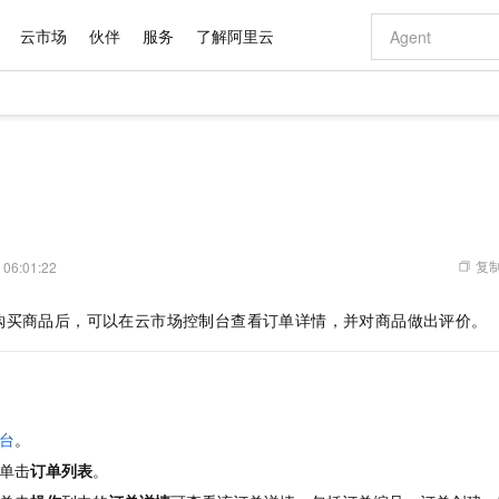
云市场
伙伴
服务
了解阿里云
AI 特惠
数据与 API
成为产品伙伴
企业增值服务
最佳实践
价格计算器
AI 场景体
基础软件
产品伙伴合
阿里云认证
市场活动
配置报价
大模型
自助选配和估算价格
步到位
域名与网站
智启 AI 普惠权益
产品生态集成认证中心
企业支持计划
云上春晚
Qwen Audio：打造专属 AI 语音助手
千问官方 MaaS 平台，为开发者和 Agent 而生，新用户赠送 1 亿 + tokens 额度
云服务器 EC
一句话生成原生
AI Coding
阿里云Maa
2026 阿里云
为企业打
数据集
Windows
大模型认证
模型
NEW
NEW
格式还原
值低价云产品抢先购
提供智能易用的域名与建站服务
至高享 1亿+免费 tokens，加速 Al 应用落地
Qwen-Audio-3.0-Realtime 端到端实时语音角色扮演
安全可靠、弹
输入一句话想法,
智能编程，一键
产品生态伙伴
专家技术服务
云上奥运之旅
弹性计算合作
阿里云中企出
手机三要素
宝塔 Linux
全部认证
价格优势
开源旗舰模型
对象存储 OSS
即刻拥有 DeepSeek-V4-Pro
阿里云 OPC 创新助力计划
云数据库 RD
一键部署幻兽
AI 电商营销
产品生态伙伴工作台
企业增值服务台
云栖战略参考
云存储合作计
云栖大会
身份实名认证
CentOS
训练营
推动算力普惠，释放技术红利
的大模型服务
最高返9万
真正可用的 1M 上下文,一次完成代码全链路开发
轻松解锁专属 DeepSeek-V4-Pro
至高百万元 Token 补贴，加速一人公司成长
稳定、安全、高性价比、高性能的云存储服务
一键购买专属
从图文生成到
复制
 06:01:22
云上的中国
数据库合作计
活动全景
短信
Docker
图片和
自进化智能体
人工智能平台 PAI
5 分钟轻松部署专属 QwenPaw
Token Plan 模型订阅计划
Qoder
高效搭建 AI
AI 广告创作
企业成长
大模型
NEW
HOT
信息公告
购买商品后，可以在云市场控制台查看订单详情，并对商品做出评价。
看见新力量
云网络合作计
OCR 文字识别
JAVA
级电脑
越聪明
证享300元代金券
一站式AI开发、训练和推理服务
Qwen3.8-Max 首发尝鲜，限时加量 10 倍，夜间低至2折
从聊天伙伴进化为能主动干活的本地数字员工
面向真实软件
图文、视频一
Kimi-K3
HappyHors
NEW
魔搭 Mode
loud
服务实践
官网公告
Kimi 最新旗舰模型，长程编程与推理利器
让文字生成流
金融模力时刻
Salesforce O
版
发票查验
全能环境
Qoder CN
Claude Code + GStack 打造工程团队
千问办公，限时限量积分加倍
云原生数据库 P
低代码高效构
AI 建站
NEW
作计划
计划
创新中心
魔搭 ModelSc
健康状态
让AI从“聊天伙伴”进化为能干活的“数字员工”
覆盖公网/内网、递归/权威、移动APP等全场景解析服务
安装技能 GStack，拥有专属 AI 工程团队
你的AI工作搭子，覆盖日常办公高频场景
基于千问大模型等，支持代码智能生成、研发智能问答
0 代码专业建
客户案例
天气预报查询
操作系统
Deepseek-v4-pro
HappyHors
态合作计划
台
。
态智能体模型
旗舰 MoE 大模型，百万上下文与顶尖推理能力
图生视频，流
Compute
同享
容器服务 Kubernetes 版 ACK
万小智 AI 建站低至 15元/月
云防火墙
AI 短剧/漫剧
快递物流查询
WordPress
成为服务伙
高校合作
单击
订单列表
。
式云数据仓库
点，立即开启云上创新
提供一站式管理容器应用的 K8s 服务
送.CN域名，送备案服务码
云原生的云上
AI助力短剧
GLM-5.2
Wan2.7-T
Ubuntu