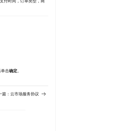
支付时间，订单类型，商
文戏情感细腻自然，动作戏激烈拳拳到肉，实现更强表演能力
支持中英文自由切换，具备更强的噪声鲁棒性
云聚AI 严选权益
SSL 证书
，一键激活高效办公新体验
精选AI产品，从模型到应用全链提效
堡垒机
AI 用量加速计划
应用
防火墙
、识别商机，让客服更高效、服务更出色。
新老同享，达量后返
千问办公
主机安全
NEW
的智能体编程平台
一站式AI生产力平台
AI 应用及服务市场
伶鹊
企业级人与Agent协作平台，接入和调度多个数字员工
智能客服平台，对话机器人、对话分析、智能外呼
AI 应用
后单击
确定
。
大模型服务平台百炼 - 全妙
大模型
应用创作平台
多模态内容创作工具，已接入 DeepSeek
自然语言处理
一篇：
云市场服务协议
数据标注
机器学习
息提取
与 AI 智能体进行实时音视频通话
从文本、图片、视频中提取结构化的属性信息
构建支持视频理解的 AI 音视频实时通话应用