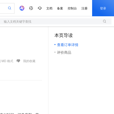
文档
备案
控制台
注册
登录
输入文档关键字查找
验
作计划
器
AI 活动
专业服务
服务伙伴合作计划
开发者社区
加入我们
服务平台百炼
阿里云 OPC 创新助力计划
本页导读
（0）
一站式生成采购清单，支持单品或批量购买
S
可编辑精美 PPT 文稿
S产品伙伴计划（繁花）
峰会
造的大模型服务与应用开发平台
轻量应用服务器
Agency Agents：拥有专属领域专家
AI 生产力先锋
Al MaaS 服务伙伴赋能合作
域名
博文
Careers
至高可申请百万元
查看订单详情
性可伸缩的云计算服务
 轻松生成专业的 PPT
开启高性价比 AI 编程新体验
先锋实践拓展 AI 生产力的边界
快速构建应用程序和网站，即刻迈出上云第一步
多领域专家智能体,一键组建 AI 虚拟交付团队
Token 补贴，五大权
计划
海大会
伙伴信用分合作计划
商标
问答
社会招聘
评价商品
益加速 OPC 成功
S
帕鲁游戏服务器
数字证书管理服务（原SSL证书）
HappyHorse 打造一站式影视创作平台
飞天发布时刻
HOT
划
备案
电子书
校园招聘
联机服务器，轻松开启游戏
视频创作，一键激活电商全链路生产力
全托管，含MySQL、PostgreSQL、SQL Server、MariaDB多引擎
实现全站HTTPS，呈现可信的WEB访问
所见，即是所愿
可视化编排打通从文字构思到成片全链路闭环
 MD 格式
我的收藏
更多支持
划
公司注册
镜像站
视频生成
语音识别与合成
 智能体与工作流应用
短信服务
漫剧工坊：一站式动画创作平台
AI 实训营
合作伙伴培训与认证
划
上云迁移
的智能体编程平台
站生成，高效打造优质广告素材
通过阿里云百炼高效搭建AI应用,助力高效开发
快速生产连贯的高质量长漫剧
从基础到进阶，Agent 创客手把手教你
国内短信简单易用，安全可靠，秒级触达，全球覆盖200+国家和地区。
e-1.1-T2V
Qwen3-TTS-Flash
lScope
我要反馈
查询合作伙伴
畅细腻的高质量视频
离线语音合成大模型，多语言方言自适应，低延迟高稳定
n Alibaba Cloud ISV 合作
代维服务
olarDB
建企业门户网站
大数据开发治理平台 DataWorks
10 分钟搭建微信、支付宝小程序
创新加速
ope
登录合作伙伴管理后台
我要建议
站，无忧落地极速上线
以可视化方式快速构建移动和 PC 门户网站
100%兼容MySQL、PostgreSQL，兼容Oracle，支持集中和分布式
高效部署网站，快速应用到小程序
Data Agent 驱动的一站式 Data+AI 开发治理平台
e-1.1-I2V
Cosyvoice-V3-Flash
安全
畅自然，细节丰富
高表现力语音合成大模型，语音克隆听感自然
我要投诉
上云场景组合购
伴
边界网络安全防护产品
漫剧创作，剧本、分镜、视频高效生成
覆盖90%+业务场景，专享组合折扣价
2V
VPN
Fun-ASR