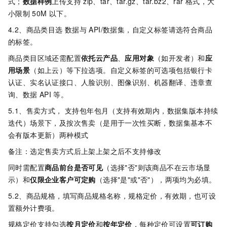
式；
数据样例
上传支持
zip、tar、tar.gz、tar.bz2、rar
格式，大
小限制
50M
以下。
4.2、商品类目选 数据与
API/数据集，自定义标签请选符合商品
的标签。
商品类目区域还需配置
依托云产品
、
应用对象
（如开发者）和
应
用场景
（如上云）等下拉选项。自定义标签的可选项包括银行卡
认证、实名认证接口、人脸识别、图像识别、机器翻译、违章查
询、数据
API
等。
5.1、售卖方式， 支持包年包月（支持有效期内，数据集版本持续
迭代）场景下，及按次售卖（是用于一次性买断，数据集基本不
会有版本更新）两种模式
备注：选定售卖方式后上架上架之后不支持修改
同时需配置
商品前台是否可见
（选择"否"则该商品不在云市场显
示）和
仅限企业客户可定购
（选择"是"或"否"），两项均为必填。
5.2、商品规格，填写商品规格名称，规格定价，有效期，也可设
置额外计费项。
规格定价支持勾选
按月定价
和
按年定价
，每种定价可设置
可订购