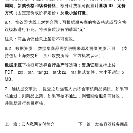
周期
、
新购价格
和
续费价格
。额外计费项可配置
计量项
ID
、
定价
方式
（固定定价或阶梯定价）及
最小起订量
。
6.1、协议即为线上对客合同，可根据服务商的协议格式或导入协
议模板进行补充。特殊资质没有的请写“无”
注意：商品协议信息上架后不可更改。
6.2、数据资质 ：数据集商品需要说明来源及提供资质证明，（支
持包括上海数交所，浙江数交所等，官方机构认证）。
数据来源
下拉框可选择
自行生产
等选项；
资质证明
支持上传
PDF、zip、tar、tar.gz、tar.bz2、rar 格式文件，大小不超过 5
MB。
7、确认提交审批， 提交之后运营人员将会审核商品类目。如果审
核通过，则商品上架。如果审核不通过，则驳回给服务商修改，
并重新进行类目审核。
上一篇：
云内私网交付简介
下一篇：
发布容器服务商品