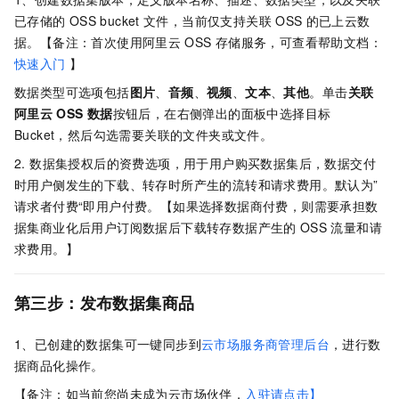
已存储的
OSS bucket
文件，当前仅支持关联
OSS
的已上云数
据。【备注：首次使用阿里云
OSS
存储服务，可查看帮助文档：
快速入门
】
数据类型可选项包括
图片
、
音频
、
视频
、
文本
、
其他
。单击
关联
阿里云
OSS
数据
按钮后，在右侧弹出的面板中选择目标
Bucket，然后勾选需要关联的文件夹或文件。
2. 数据集授权后的资费选项，用于用户购买数据集后，数据交付
时用户侧发生的下载、转存时所产生的流转和请求费用。默认为”
请求者付费“即用户付费。【如果选择数据商付费，则需要承担数
据集商业化后用户订阅数据后下载转存数据产生的
OSS
流量和请
求费用。】
第三步：发布数据集商品
1、已创建的数据集可一键同步到
云市场服务商管理后台
，进行数
据商品化操作。
【备注：如当前您尚未成为云市场伙伴，
入驻请点击
】