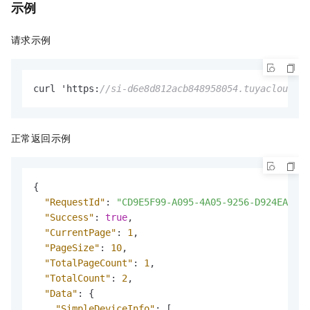
示例
请求示例
curl 'https
:
//si-d6e8d812acb848958054.tuyacloud.co
正常返回示例
{
"RequestId"
:
"CD9E5F99-A095-4A05-9256-D924EA3075
"Success"
:
true
,
"CurrentPage"
:
1
,
"PageSize"
:
10
,
"TotalPageCount"
:
1
,
"TotalCount"
:
2
,
"Data"
:
{
"SimpleDeviceInfo"
:
[