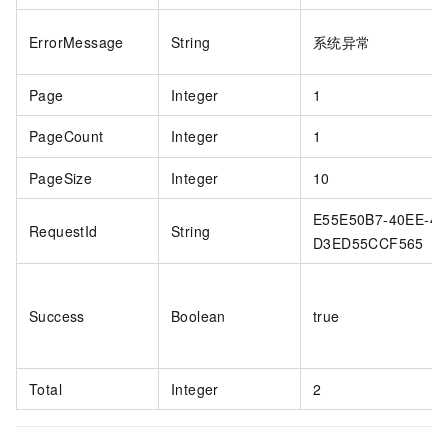
ErrorMessage
String
系统异常
Page
Integer
1
PageCount
Integer
1
PageSize
Integer
10
E55E50B7-40EE-4B
RequestId
String
D3ED55CCF565
Success
Boolean
true
Total
Integer
2