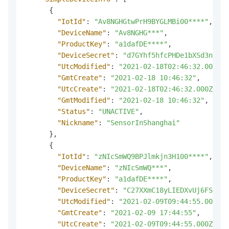
{
"IotId"
:
"Av8NGHGtwPrH9BYGLMBi00****"
,
"DeviceName"
:
"Av8NGHG***"
,
"ProductKey"
:
"a1dafDE****"
,
"DeviceSecret"
:
"d7GYhf5hfcPHDe1bXSd3n9MjO
"UtcModified"
:
"2021-02-18T02:46:32.000Z"
,
"GmtCreate"
:
"2021-02-18 10:46:32"
,
"UtcCreate"
:
"2021-02-18T02:46:32.000Z"
,
"GmtModified"
:
"2021-02-18 10:46:32"
,
"Status"
:
"UNACTIVE"
,
"Nickname"
:
"SensorInShanghai"
}
,
{
"IotId"
:
"zNIcSmWQ9BPJlmkjn3H100****"
,
"DeviceName"
:
"zNIcSmWQ***"
,
"ProductKey"
:
"a1dafDE****"
,
"DeviceSecret"
:
"C27XXmC18yLIEDXvUj6FSlvgO
"UtcModified"
:
"2021-02-09T09:44:55.000Z"
,
"GmtCreate"
:
"2021-02-09 17:44:55"
,
"UtcCreate"
:
"2021-02-09T09:44:55.000Z"
,