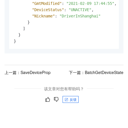
"GmtModified"
:
"2021-02-09 17:44:55"
,
"DeviceStatus"
:
"UNACTIVE"
,
"Nickname"
:
"DriverInShanghai"
}
]
}
}
上一篇：
SaveDeviceProp
下一篇：
BatchGetDeviceState
该文章对您有帮助吗？
反馈