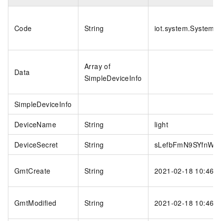
Code
String
iot.system.SystemE
Array of
Data
SimpleDeviceInfo
SimpleDeviceInfo
DeviceName
String
light
DeviceSecret
String
sLefbFmN9SYfnWLJ
GmtCreate
String
2021-02-18 10:46:3
GmtModified
String
2021-02-18 10:46:3