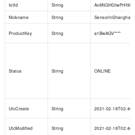
IotId
String
Av8NGHGtwPrH9BYG
Nickname
String
SensorInShanghai
ProductKey
String
a1BwAGV****
Status
String
ONLINE
UtcCreate
String
2021-02-18T02:46:
UtcModified
String
2021-02-18T02:46: