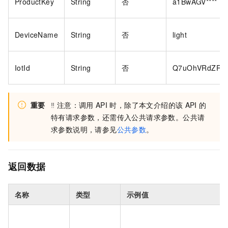
ProductKey
String
否
a1BwAGV****
DeviceName
String
否
light
IotId
String
否
Q7uOhVRdZRRlD
重要
‼️
注意：调用
API
时，除了本文介绍的该
API
的
特有请求参数，还需传入公共请求参数。公共请
求参数说明，请参见
公共参数
。
返回数据
名称
类型
示例值