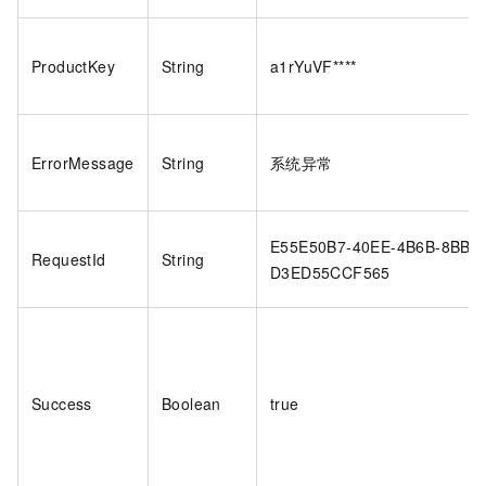
ProductKey
String
a1rYuVF****
ErrorMessage
String
系统异常
E55E50B7-40EE-4B6B-8BBE
RequestId
String
D3ED55CCF565
Success
Boolean
true