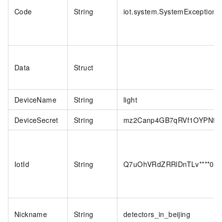
Code
String
iot.system.SystemException
Data
Struct
DeviceName
String
light
DeviceSecret
String
mz2Canp4GB7qRVf1OYPNtRq
IotId
String
Q7uOhVRdZRRlDnTLv****00
Nickname
String
detectors_in_beijing