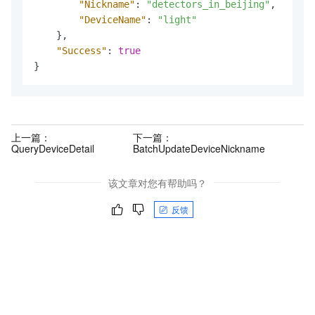
"Nickname"
:
"detectors_in_beijing"
,
"DeviceName"
:
"light"
}
,
"Success"
:
true
}
上一篇：
下一篇：
QueryDeviceDetail
BatchUpdateDeviceNickname
该文章对您有帮助吗？
反馈