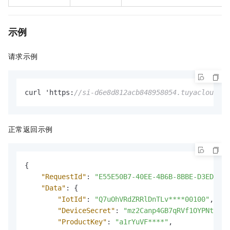
示例
请求示例
curl 'https
:
//si-d6e8d812acb848958054.tuyacloud.co
正常返回示例
{
"RequestId"
:
"E55E50B7-40EE-4B6B-8BBE-D3ED55CC
"Data"
:
{
"IotId"
:
"Q7uOhVRdZRRlDnTLv****00100"
,
"DeviceSecret"
:
"mz2Canp4GB7qRVf1OYPNtRqB2
"ProductKey"
:
"a1rYuVF****"
,