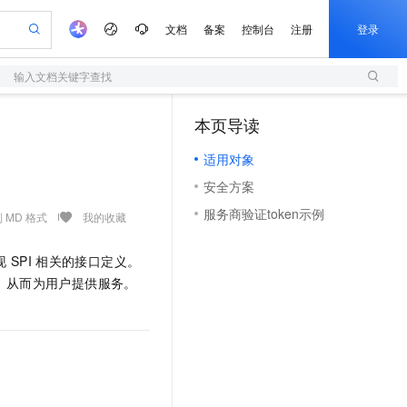
文档
备案
控制台
注册
登录
输入文档关键字查找
验
作计划
器
AI 活动
专业服务
服务伙伴合作计划
开发者社区
加入我们
服务平台百炼
阿里云 OPC 创新助力计划
本页导读
（0）
一站式生成采购清单，支持单品或批量购买
S
io：打造专属 AI 语音助手
S产品伙伴计划（繁花）
峰会
造的大模型服务与应用开发平台
轻量应用服务器
一句话生成原生可编辑精美 PPT 文稿
AI 生产力先锋
Al MaaS 服务伙伴赋能合作
域名
博文
Careers
至高可申请百万元
适用对象
性可伸缩的云计算服务
开启高性价比 AI 编程新体验
Qwen-Audio-3.0-Realtime 端到端实时语音角色扮演
输入一句话想法, 轻松生成专业的 PPT
先锋实践拓展 AI 生产力的边界
快速构建应用程序和网站，即刻迈出上云第一步
Token 补贴，五大权
计划
海大会
伙伴信用分合作计划
商标
问答
社会招聘
安全方案
益加速 OPC 成功
S
eek-V4-Pro
数字证书管理服务（原SSL证书）
一键部署幻兽帕鲁游戏服务器
飞天发布时刻
HOT
划
备案
电子书
校园招聘
服务商验证token示例
pSeek-V4-Pro
视频创作，一键激活电商全链路生产力
全托管，含MySQL、PostgreSQL、SQL Server、MariaDB多引擎
实现全站HTTPS，呈现可信的WEB访问
一键购买专属联机服务器，轻松开启游戏
所见，即是所愿
 MD 格式
我的收藏
更多支持
划
公司注册
镜像站
视频生成
语音识别与合成
专属 QwenPaw
短信服务
漫剧工坊：一站式动画创作平台
AI 实训营
HOT
现
SPI
相关的接口定义。
合作伙伴培训与认证
划
上云迁移
的智能体编程平台
站生成，高效打造优质广告素材
从聊天伙伴进化为能主动干活的本地数字员工
快速生产连贯的高质量长漫剧
从基础到进阶，Agent 创客手把手教你
国内短信简单易用，安全可靠，秒级触达，全球覆盖200+国家和地区。
e-1.1-T2V
Qwen3-TTS-Flash
，从而为用户提供服务。
lScope
我要反馈
查询合作伙伴
畅细腻的高质量视频
离线语音合成大模型，多语言方言自适应，低延迟高稳定
n Alibaba Cloud ISV 合作
代维服务
olarDB
建企业门户网站
大数据开发治理平台 DataWorks
10 分钟搭建微信、支付宝小程序
创新加速
ope
登录合作伙伴管理后台
我要建议
站，无忧落地极速上线
以可视化方式快速构建移动和 PC 门户网站
100%兼容MySQL、PostgreSQL，兼容Oracle，支持集中和分布式
高效部署网站，快速应用到小程序
Data Agent 驱动的一站式 Data+AI 开发治理平台
e-1.1-I2V
Cosyvoice-V3-Flash
安全
畅自然，细节丰富
高表现力语音合成大模型，语音克隆听感自然
我要投诉
上云场景组合购
伴
边界网络安全防护产品
漫剧创作，剧本、分镜、视频高效生成
覆盖90%+业务场景，专享组合折扣价
2V
VPN
Fun-ASR