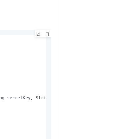
t.diy 一步搞定创意建站
构建大模型应用的安全防护体系
通过自然语言交互简化开发流程,全栈开发支持
通过阿里云安全产品对 AI 应用进行安全防护
ng secretKey, String receivedToken)
throws
 Exception {