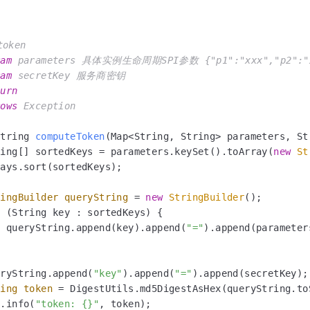
oken

ram
 parameters 具体实例生命周期SPI参数 {"p1":"xxx","p2":"xx
ram
 secretKey 服务商密钥

turn
rows
 Exception

String 
computeToken
(Map<String, String> parameters, St
ring[] sortedKeys = parameters.keySet().toArray(
new
St
ays.sort(sortedKeys);

ringBuilder
queryString
=
new
StringBuilder
();

r
 (String key : sortedKeys) {

  queryString.append(key).append(
"="
).append(parameter
eryString.append(
"key"
).append(
"="
).append(secretKey);

ring
token
=
 DigestUtils.md5DigestAsHex(queryString.to
g.info(
"token: {}"
, token);
