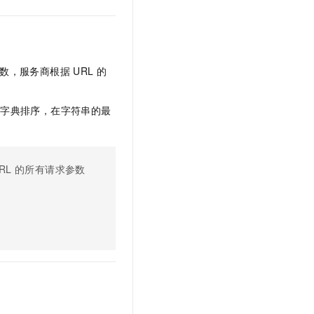
文戏情感细腻自然，动作戏激烈拳拳到肉，实现更强表演能力
支持中英文自由切换，具备更强的噪声鲁棒性
云聚AI 严选权益
SSL 证书
，一键激活高效办公新体验
精选AI产品，从模型到应用全链提效
堡垒机
AI 用量加速计划
应用
防火墙
、识别商机，让客服更高效、服务更出色。
新老同享，达量后返
数，服务商根据
URL
的
千问办公
主机安全
NEW
的智能体编程平台
一站式AI生产力平台
进行字典排序，在字符串的最
AI 应用及服务市场
伶鹊
企业级人与Agent协作平台，接入和调度多个数字员工
智能客服平台，对话机器人、对话分析、智能外呼
AI 应用
RL
的所有请求参数
大模型服务平台百炼 - 全妙
大模型
应用创作平台
多模态内容创作工具，已接入 DeepSeek
自然语言处理
数据标注
机器学习
息提取
与 AI 智能体进行实时音视频通话
从文本、图片、视频中提取结构化的属性信息
构建支持视频理解的 AI 音视频实时通话应用