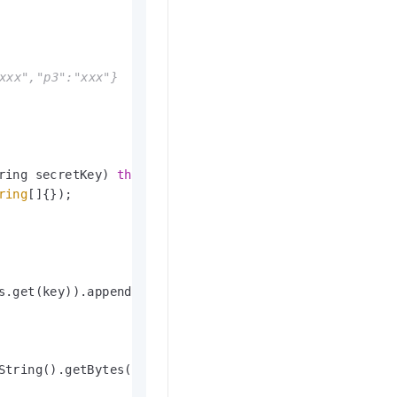
x","p3":"xxx"}

ring secretKey)
throws
 Exception {

ring
[]{});

s.get(key)).append(
"&"
);

String().getBytes(Charsets.UTF_8));
