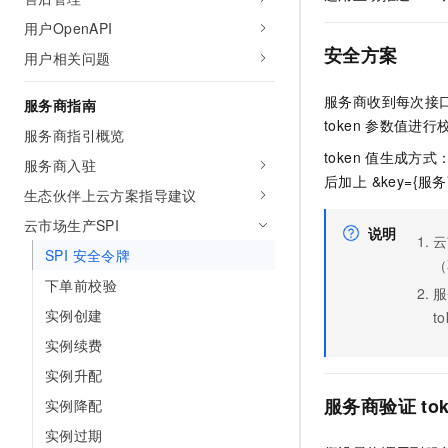
AI 产品 免费试用
网络
安全
云开发大赛
用户OpenAPI
Tableau 订阅
1亿+ 大模型 tokens 和 
安全方案
用户相关问题
可观测
入门学习赛
中间件
AI空中课堂在线直播课
140+云产品 免费试用
大模型服务
上云与迁云
产品新客免费试用，最长1
服务商收到每次接口
数据库
服务商指南
生态解决方案
token
参数值进行
千问AI平台-Token Plan
服务商指引概览
企业出海
大模型ACA认证体验
大数据计算
token
值生成方式：
助力企业全员 AI 认知与能
服务商入驻
行业生态解决方案
政企业务
后加上 &key={
媒体服务
千问AI平台-模型体验
生态伙伴上云方案指导建议
开发者生态解决方案
在线体验全尺寸、多种模态
云市场生产SPI
企业服务与云通信
说明
AI 开发和 AI 应用解决
云
Happy 系列大模型
SPI 安全令牌
（
域名与网站
下单前校验
服
终端用户计算
实例创建
to
实例续费
Serverless
大模型解决方案
实例升配
开发工具
快速部署 Dify，高效搭建 
服务商验证
to
实例降配
迁移与运维管理
实例过期