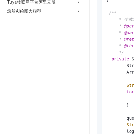
Tuya物联网平台阿里云版
悠船AI绘图大模型
/**

     * 生成t
     * 
@pa
     * 
@pa
     * 
@re
     * 
@th
     */
private
 
        St
        Arr
St
fo
          
        }

        qu
St
        lo