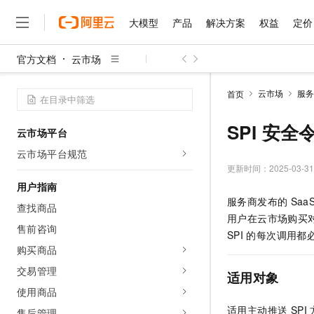
大模型
产品
解决方案
权益
定价
官方文档
云市场
大模型
产品
解决方案
权益
定价
云市场
伙伴
服务
了解阿里云
精选产品
精选解决方案
普惠上云
产品定价
精选商城
成为销售伙伴
售前咨询
为什么选择阿里云
千问AI平台
云市场
服务
首页
了解云产品的定价详情
大模型服务平台百炼
千问办公，解锁你的工作
普惠上云 官方力荐
分销伙伴
在线服务
网站建设
什么是云计算
大
大模型服务与应用平台
企业级Agent产品，直接
云服务器38元/年起，超
SPI 安全
云市场平台
咨询伙伴
多端小程序
技术领先
云上成本管理
售后服务
千问大模型
Agency Agents：拥
官方推荐返现计划
大模型
云市场平台规范
大模型
精选产品
精选解决方案
Salesforce 国际版订阅
稳定可靠
管理和优化成本
多元化、高性能、安全可靠
推荐新用户得奖励，单订单
更新时间：
2025-03-31
销售伙伴合作计划
自助服务
友盟天域
安全合规
人工智能与机器学习
AI
用户指南
文本生成
无影云电脑
HappyHorse 打造一
云工开物
服务商发布的
Saa
无影生态合作计划
在线服务
查找商品
观测云
分析师报告
随时随地安全接入的云上超
高校专属算力普惠，学生认
计算
互联网应用开发
Qwen3.8-Max
用户在云市场购买
HOT
Salesforce On Alibaba C
工单服务
售前咨询
智能体时代全能旗舰模型
Tuya 物联网平台阿里云
研究报告与白皮书
SPI
的每次调用都必
云解析DNS
快速拥有专属 OpenClaw
Consulting Partner 合
大数据
容器
购买商品
免费试用
短信专区
蓝凌 OA
Qwen3.7-Plus
AI 大模型销售与服务生
交易管理
现代化应用
存储
天池大赛
适用对象
能看、能想、能动手的多模
云原生大数据计算服务 Max
解决方案免费试用 新老
电子合同
使用商品
面向分析的企业级SaaS模
最高领取价值200元试用
安全
网络与CDN
AI 算法大赛
Qwen3-VL-Plus
适用主动推送 SPI 
畅捷通
售后管理