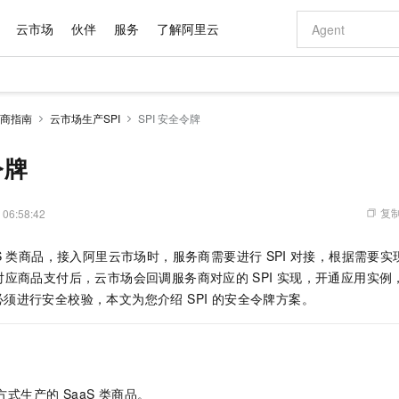
云市场
伙伴
服务
了解阿里云
AI 特惠
数据与 API
成为产品伙伴
企业增值服务
最佳实践
价格计算器
AI 场景体
基础软件
产品伙伴合
阿里云认证
市场活动
配置报价
大模型
商指南
云市场生产SPI
SPI 安全令牌
自助选配和估算价格
新方式
域名与网站
睿译宝，AI翻译排版一步到位
智启 AI 普惠权益
产品生态集成认证中心
企业支持计划
云上春晚
千问官方 MaaS 平台，为开发者和 Agent 而生，新用户赠送 1 亿 + tokens 额度
云服务器 EC
Qwen Aud
AI Coding
阿里云Maa
2026 阿里云
为企业打
数据集
Windows
大模型认证
模型
NEW
NEW
交付可用成果
值低价云产品抢先购
提供智能易用的域名与建站服务
上传文档即自动完成翻译和格式还原
至高享 1亿+免费 tokens，加速 Al 应用落地
安全可靠、弹
智能编程，一键
令牌
产品生态伙伴
专家技术服务
云上奥运之旅
弹性计算合作
阿里云中企出
手机三要素
宝塔 Linux
全部认证
价格优势
有专属领域专家
对象存储 OSS
GLM-5.2：长任务时代开源旗舰模型
阿里云 OPC 创新助力计划
云数据库 RD
即刻拥有 DeepS
AI 电商营销
产品生态伙伴工作台
企业增值服务台
云栖战略参考
云存储合作计
云栖大会
身份实名认证
CentOS
训练营
推动算力普惠，释放技术红利
的大模型服务
最高返9万
多领域专家智能体,一键组建 AI 虚拟交付团队
至高百万元 Token 补贴，加速一人公司成长
稳定、安全、高性价比、高性能的云存储服务
真正可用的 1M 上下文,一次完成代码全链路开发
轻松解锁专属 Dee
从图文生成到
复制
 06:58:42
云上的中国
数据库合作计
活动全景
短信
Docker
图片和
站式影视创作平台
人工智能平台 PAI
Hermes Agent，打造自进化智能体
Token Plan 模型订阅计划
Qoder
5 分钟轻松部署
AI 广告创作
企业成长
大模型
NEW
信息公告
S
类商品，接入阿里云市场时，服务商需要进行
SPI
对接，根据需要实
看见新力量
云网络合作计
OCR 文字识别
JAVA
级电脑
证享300元代金券
可视化编排打通从文字构思到成片全链路闭环
一站式AI开发、训练和推理服务
自主进化，持久记忆，越用越聪明
Qwen3.8-Max 首发尝鲜，限时加量 10 倍，夜间低至2折
面向真实软件
图文、视频一
Kimi-K3
HappyHors
对应商品支付后，云市场会回调服务商对应的
SPI
实现，开通应用实例
NEW
魔搭 Mode
loud
服务实践
官网公告
Kimi 最新旗舰模型，长程编程与推理利器
让文字生成流
金融模力时刻
Salesforce O
版
须进行安全校验，本文为您介绍 SPI 的安全令牌方案。
发票查验
全能环境
Qoder CN
Claude Code + GStack 打造工程团队
千问办公，限时限量积分加倍
云原生数据库 P
低代码高效构
AI 建站
NEW
作计划
计划
创新中心
魔搭 ModelSc
健康状态
让AI从“聊天伙伴”进化为能干活的“数字员工”
覆盖公网/内网、递归/权威、移动APP等全场景解析服务
安装技能 GStack，拥有专属 AI 工程团队
你的AI工作搭子，覆盖日常办公高频场景
基于千问大模型等，支持代码智能生成、研发智能问答
0 代码专业建
客户案例
天气预报查询
操作系统
Deepseek-v4-pro
HappyHors
态合作计划
态智能体模型
旗舰 MoE 大模型，百万上下文与顶尖推理能力
图生视频，流
Compute
同享
容器服务 Kubernetes 版 ACK
万小智 AI 建站低至 15元/月
云防火墙
AI 短剧/漫剧
快递物流查询
WordPress
成为服务伙
高校合作
式云数据仓库
点，立即开启云上创新
提供一站式管理容器应用的 K8s 服务
送.CN域名，送备案服务码
云原生的云上
AI助力短剧
GLM-5.2
Wan2.7-T
方式生产的 SaaS 类商品。
Ubuntu