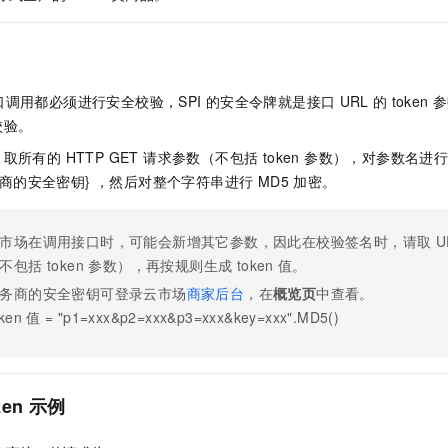
服务生态伙伴
视觉 Coding、空间感知、多模态思考等全面升级
1M上下文，专为长程任务能力而生
云工开物
企业应用
Night Plan 支持 Qwen 3.8-Max
AI 办公
NEW
Red Hat
30+ 款产品免费体验
夜间 5 折，Qwen/Meoo/TokenPlan 客户专享
AI智能应用
科研合作
ERP
堂（旗舰版）
SUSE
智能客服
AI 应用构建
大模型原生
CRM
2个月
自动承接线索
调用都必须进行安全校验，SPI
的安全令牌就是接口
URL
的
token
参
建站小程序
校验。
Qoder
大模型服务平台百炼-应用模版
OA 办公系统
HOT
NEW
面向真实软件
个人版上线、团队版降价；千问3.8-Max首发发尝鲜
丰富多元化的应用模版和解决方案
取所有的 HTTP GET 请求参数（不包括 token 参数），对参数名
力提升
财税管理
模板建站
服务商的安全密钥} ，然后对整个字符串进行 MD5 加密。
万有无界
大模型服务平台百炼-智能体
400电话
定制建站
的模型效果
灵活可视化地构建企业级 Agent
方案
广告营销
模板小程序
市场在调用接口时，可能会新增其它参数，因此在校验签名时，请取
U
秒悟
人工智能平台 PAI
不包括 token 参数），再按规则生成 token
值。
定制小程序
云端极速 AI 
新一代 AI 视频生成模型，深度适配广告营销等场景
AI Native 的算法工程平台，一站式完成建模、训练、推理服务部署
务商的安全密钥可登录云市场
商家后台
，在
概览页
中查看。
APP 开发
ken
值 = "p1=xxx&p2=xxx&p3=xxx&key=xxx".MD5()
建站系统
AI 应用
10分钟微调：让0.6B模型媲美235B模型
多模态数据信
ken
示例
依托云原生高可用架构,实现Dify私有化部署
用1%尺寸在特定领域达到大模型90%以上效果