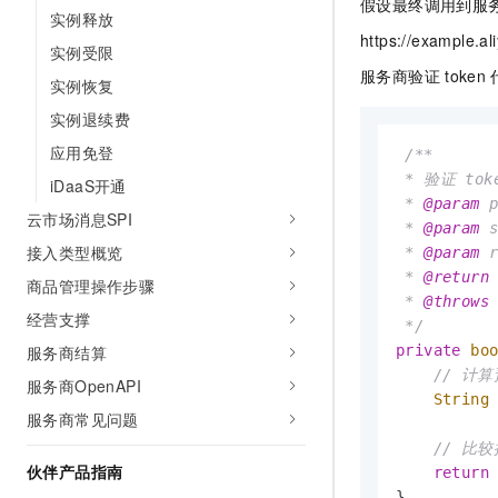
假设最终调用到服
10 分钟在聊天系统中增加
实例释放
专有云
https://example.
实例受限
服务商验证
token
实例恢复
实例退续费
应用免登
/**

 * 验证 toke
iDaaS开通
 * 
@param
 
云市场消息SPI
 * 
@param
 
接入类型概览
 * 
@param
 
 * 
@return
商品管理操作步骤
 * 
@throws
 
经营支撑
 */
服务商结算
private
bo
// 计算
服务商OpenAPI
String
服务商常见问题
// 比较
伙伴产品指南
return
}
