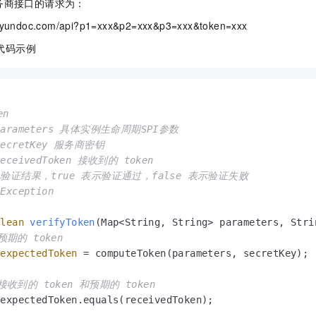
务商接口的请求为：
一个 AI 助手
即刻拥有 DeepSeek-R1 满血版
超强辅助，Bol
在企业官网、通讯软件中为客户提供 AI 客服
多种方案随心选，轻松解锁专属 DeepSeek
aliyundoc.com/api?p1=xxx&p2=xxx&p3=xxx&token=xxx
代码示例
n

parameters 具体实例生命周期SPI参数

secretKey 服务商密钥

receivedToken 接收到的 token

 验证结果，true 表示验证通过，false 表示验证失败

Exception

olean
verifyToken
(Map<String, String> parameters, Stri
预期的 token
expectedToken
=
 computeToken(parameters, secretKey);

接收到的 token 和预期的 token
 expectedToken.equals(receivedToken);
