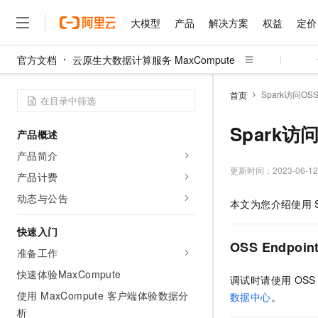
大模型
产品
解决方案
权益
定价
官方文档
云原生大数据计算服务 MaxCompute
大模型
产品
解决方案
权益
定价
云市场
伙伴
服务
了解阿里云
精选产品
精选解决方案
普惠上云
产品定价
精选商城
成为销售伙伴
售前咨询
为什么选择阿里云
千问AI平台
Spark访问OS
首页
了解云产品的定价详情
大模型服务平台百炼
千问办公，解锁你的工作
普惠上云 官方力荐
分销伙伴
在线服务
网站建设
什么是云计算
大
大模型服务与应用平台
企业级Agent产品，直接
云服务器38元/年起，超
Spark访
产品概述
咨询伙伴
多端小程序
技术领先
云上成本管理
售后服务
千问大模型
Agency Agents：拥
官方推荐返现计划
大模型
产品简介
大模型
精选产品
精选解决方案
Salesforce 国际版订阅
稳定可靠
管理和优化成本
多元化、高性能、安全可靠
推荐新用户得奖励，单订单
更新时间：
2023-06-12
销售伙伴合作计划
产品计费
自助服务
友盟天域
安全合规
人工智能与机器学习
AI
文本生成
无影云电脑
HappyHorse 打造一
云工开物
动态与公告
本文为您介绍使用
无影生态合作计划
在线服务
观测云
分析师报告
随时随地安全接入的云上超
高校专属算力普惠，学生认
计算
互联网应用开发
Qwen3.8-Max
HOT
Salesforce On Alibaba C
工单服务
快速入门
智能体时代全能旗舰模型
Tuya 物联网平台阿里云
研究报告与白皮书
云解析DNS
快速拥有专属 OpenClaw
Consulting Partner 合
OSS Endpoin
大数据
容器
准备工作
免费试用
短信专区
蓝凌 OA
Qwen3.7-Plus
AI 大模型销售与服务生
快速体验MaxCompute
现代化应用
存储
天池大赛
调试时请使用
OSS
能看、能想、能动手的多模
云原生大数据计算服务 Max
解决方案免费试用 新老
电子合同
使用 MaxCompute 客户端体验数据分
数据中心
。
面向分析的企业级SaaS模
最高领取价值200元试用
安全
网络与CDN
AI 算法大赛
Qwen3-VL-Plus
析
畅捷通