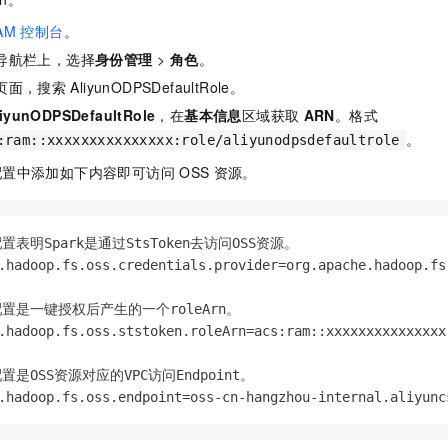
一个 AI 助手
即刻拥有 DeepSeek-R1 满血版
超强辅助，Bol
AM
控制台
。
在企业官网、通讯软件中为客户提供 AI 客服
多种方案随心选，轻松解锁专属 DeepSeek
导航栏上，选择
身份管理
>
角色
。
页面，搜索
AliyunODPSDefaultRole。
liyunODPSDefaultRole
，在
基本信息
区域获取
ARN
。格式
。
:ram::xxxxxxxxxxxxxxx:role/aliyunodpsdefaultrole
配置中添加如下内容即可访问
OSS
资源。
置表明Spark是通过StsToken去访问OSS资源。

.hadoop.fs.oss.credentials.provider=org.apache.hadoop.fs
配置是一键授权后产生的一个roleArn。

.hadoop.fs.oss.ststoken.roleArn=acs:ram::xxxxxxxxxxxxxxx
置是OSS资源对应的VPC访问Endpoint。

.hadoop.fs.oss.endpoint=oss-cn-hangzhou-internal.aliyunc