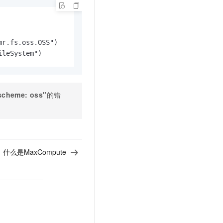
r.fs.oss.OSS")

ileSystem")
 scheme: oss"
的错
：
什么是MaxCompute