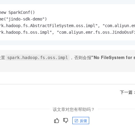
new SparkConf()

me("jindo-sdk-demo")

rk.hadoop.fs.AbstractFileSystem.oss.impl", "com.aliyun.em
rk.hadoop.fs.oss.impl", "com.aliyun.emr.fs.oss.JindoOssF
设置
，否则会报
"No FileSystem for
spark.hadoop.fs.oss.impl
下一篇
该文章对您有帮助吗？
反馈