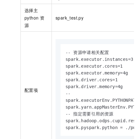
选择主
python
资
spark_test.py
源
-- 资源申请相关配置

spark.executor.instances=3

spark.executor.cores=1

spark.executor.memory=4g

spark.driver.cores=1

spark.driver.memory=4g

配置项
--

spark.executorEnv.PYTHONPATH=
spark.yarn.appMasterEnv.PYTH
-- 指定需要引用的资源

spark.hadoop.odps.cupid.reso
spark.pyspark.python = ./pub