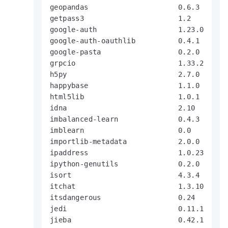
geopandas                     0.6.3

getpass3                      1.2

google-auth                   1.23.0

google-auth-oauthlib          0.4.1

google-pasta                  0.2.0

grpcio                        1.33.2

h5py                          2.7.0

happybase                     1.1.0

html5lib                      1.0.1

idna                          2.10

imbalanced-learn              0.4.3

imblearn                      0.0

importlib-metadata            2.0.0

ipaddress                     1.0.23

ipython-genutils              0.2.0

isort                         4.3.4

itchat                        1.3.10

itsdangerous                  0.24

jedi                          0.11.1

jieba                         0.42.1
