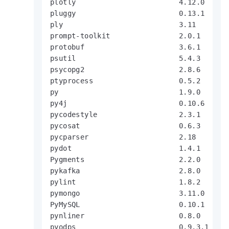
plotly                        4.12.0

pluggy                        0.13.1

ply                           3.11

prompt-toolkit                2.0.1

protobuf                      3.6.1

psutil                        5.4.3

psycopg2                      2.8.6

ptyprocess                    0.5.2

py                            1.9.0

py4j                          0.10.6

pycodestyle                   2.3.1

pycosat                       0.6.3

pycparser                     2.18

pydot                         1.4.1

Pygments                      2.2.0

pykafka                       2.8.0

pylint                        1.8.2

pymongo                       3.11.0

PyMySQL                       0.10.1

pynliner                      0.8.0

pyodps                        0.9.3.1
