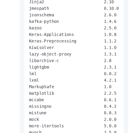
Jinja2                        2.10

jmespath                      0.10.0

jsonschema                    2.6.0

kafka-python                  1.4.6

kazoo                         2.5.0

Keras-Applications            1.0.8

Keras-Preprocessing           1.1.2

kiwisolver                    1.1.0

lazy-object-proxy             1.3.1

libarchive-c                  2.8

lightgbm                      2.3.1

lml                           0.0.2

lxml                          4.2.1

MarkupSafe                    1.0

matplotlib                    2.2.5

mccabe                        0.6.1

missingno                     0.4.2

mistune                       0.8.3

mock                          2.0.0

more-itertools                5.0.0

munch                         2.5.0
