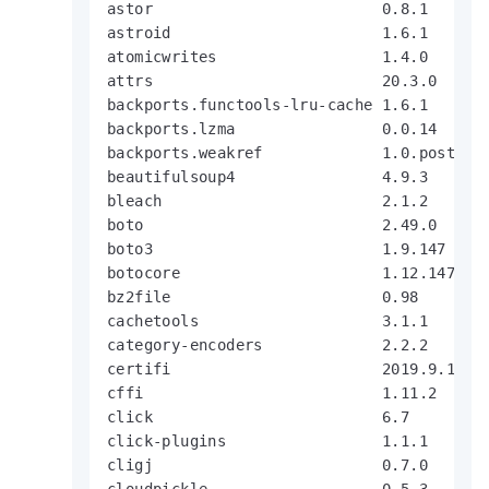
astor                         0.8.1

astroid                       1.6.1

atomicwrites                  1.4.0

attrs                         20.3.0

backports.functools-lru-cache 1.6.1

backports.lzma                0.0.14

backports.weakref             1.0.post1

beautifulsoup4                4.9.3

bleach                        2.1.2

boto                          2.49.0

boto3                         1.9.147

botocore                      1.12.147

bz2file                       0.98

cachetools                    3.1.1

category-encoders             2.2.2

certifi                       2019.9.11

cffi                          1.11.2      
click                         6.7

click-plugins                 1.1.1

cligj                         0.7.0

cloudpickle                   0.5.3
