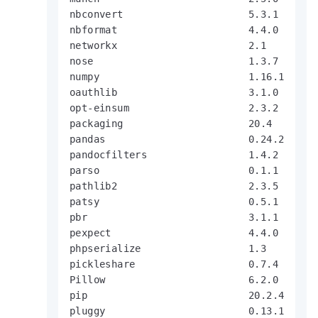
nbconvert                     5.3.1

nbformat                      4.4.0

networkx                      2.1

nose                          1.3.7

numpy                         1.16.1

oauthlib                      3.1.0

opt-einsum                    2.3.2

packaging                     20.4

pandas                        0.24.2

pandocfilters                 1.4.2

parso                         0.1.1

pathlib2                      2.3.5

patsy                         0.5.1

pbr                           3.1.1

pexpect                       4.4.0

phpserialize                  1.3

pickleshare                   0.7.4

Pillow                        6.2.0

pip                           20.2.4

pluggy                        0.13.1
