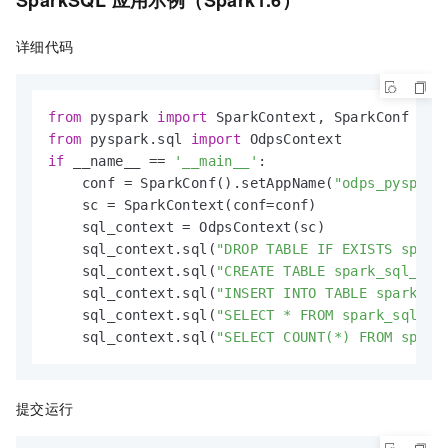
SparkSQL
应用示例（Spark1.6）
详细代码
from
 pyspark 
import
from
 pyspark.sql 
import
if
 __name__ == 
'__main__'
:

    conf = SparkConf().setAppName(
"odps_pyspark
    sc = SparkContext(conf=conf)

    sql_context = OdpsContext(sc)

    sql_context.sql(
"DROP TABLE IF EXISTS spark
    sql_context.sql(
"CREATE TABLE spark_sql_tes
    sql_context.sql(
"INSERT INTO TABLE spark_sq
    sql_context.sql(
"SELECT * FROM spark_sql_te
    sql_context.sql(
"SELECT COUNT(*) FROM spark
提交运行