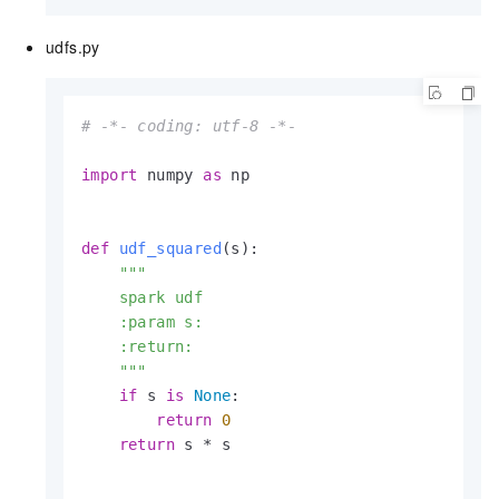
udfs.py
# -*- coding: utf-8 -*-
import
 numpy 
as
 np

def
udf_squared
(
s
):

"""

    spark udf

    :param s:

    :return:

    """
if
 s 
is
None
:

return
0
return
 s * s
