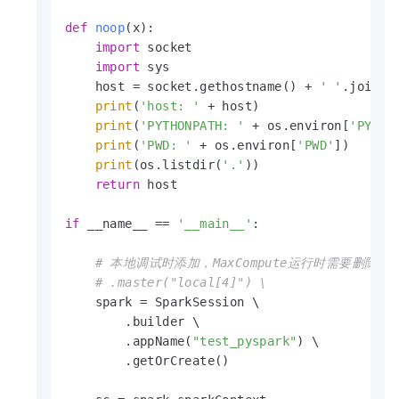
def
noop
(
x
):

import
 socket

import
 sys

    host = socket.gethostname() + 
' '
.join(s
print
(
'host: '
 + host)

print
(
'PYTHONPATH: '
 + os.environ[
'PYTHO
print
(
'PWD: '
 + os.environ[
'PWD'
])

print
(os.listdir(
'.'
))

return
 host

if
 __name__ == 
'__main__'
:

# 本地调试时添加，MaxCompute运行时需要删除
# .master("local[4]") \
    spark = SparkSession \

        .builder \

        .appName(
"test_pyspark"
) \

        .getOrCreate()
