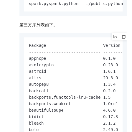
spark.pyspark.python = ./public.python-3.
第三方库列表如下。
Package                       Version

----------------------------- -----------

appnope                       0.1.0

asn1crypto                    0.23.0

astroid                       1.6.1

attrs                         20.3.0

autopep8                      1.3.4

backcall                      0.2.0

backports.functools-lru-cache 1.5

backports.weakref             1.0rc1

beautifulsoup4                4.6.0

bidict                        0.17.3

bleach                        2.1.2

boto                          2.49.0
