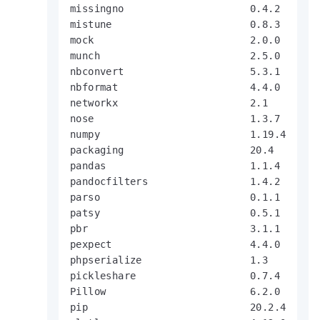
missingno                     0.4.2

mistune                       0.8.3

mock                          2.0.0

munch                         2.5.0

nbconvert                     5.3.1

nbformat                      4.4.0

networkx                      2.1

nose                          1.3.7

numpy                         1.19.4

packaging                     20.4

pandas                        1.1.4

pandocfilters                 1.4.2

parso                         0.1.1

patsy                         0.5.1

pbr                           3.1.1

pexpect                       4.4.0

phpserialize                  1.3

pickleshare                   0.7.4

Pillow                        6.2.0

pip                           20.2.4
