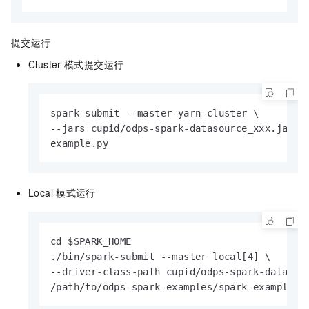
提交运行
Cluster
模式提交运行
spark-submit --master yarn-cluster \

--jars cupid/odps-spark-datasource_xxx.jar \

example.py
Local
模式运行
cd $SPARK_HOME

./bin/spark-submit --master local[4] \

--driver-class-path cupid/odps-spark-datasour
/path/to/odps-spark-examples/spark-examples/