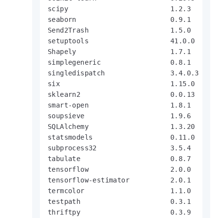
scipy                         1.2.3

seaborn                       0.9.1

Send2Trash                    1.5.0

setuptools                    41.0.0

Shapely                       1.7.1

simplegeneric                 0.8.1

singledispatch                3.4.0.3

six                           1.15.0

sklearn2                      0.0.13

smart-open                    1.8.1

soupsieve                     1.9.6

SQLAlchemy                    1.3.20

statsmodels                   0.11.0

subprocess32                  3.5.4

tabulate                      0.8.7

tensorflow                    2.0.0

tensorflow-estimator          2.0.1

termcolor                     1.1.0

testpath                      0.3.1

thriftpy                      0.3.9
