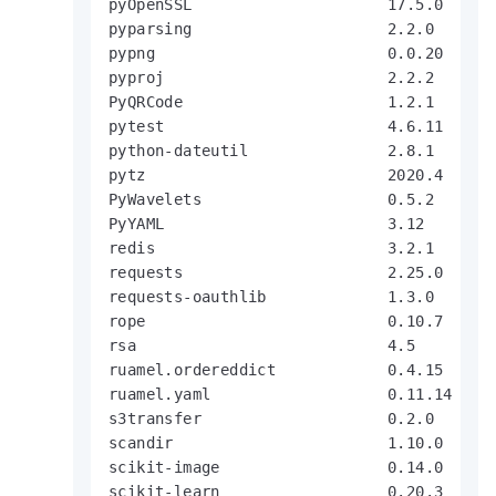
pyOpenSSL                     17.5.0

pyparsing                     2.2.0

pypng                         0.0.20

pyproj                        2.2.2

PyQRCode                      1.2.1

pytest                        4.6.11

python-dateutil               2.8.1

pytz                          2020.4

PyWavelets                    0.5.2

PyYAML                        3.12

redis                         3.2.1

requests                      2.25.0

requests-oauthlib             1.3.0

rope                          0.10.7

rsa                           4.5

ruamel.ordereddict            0.4.15

ruamel.yaml                   0.11.14

s3transfer                    0.2.0

scandir                       1.10.0

scikit-image                  0.14.0

scikit-learn                  0.20.3
