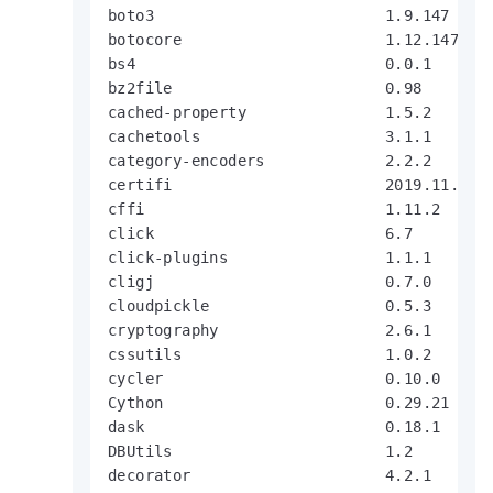
boto3                         1.9.147

botocore                      1.12.147

bs4                           0.0.1

bz2file                       0.98

cached-property               1.5.2

cachetools                    3.1.1

category-encoders             2.2.2

certifi                       2019.11.28

cffi                          1.11.2

click                         6.7

click-plugins                 1.1.1

cligj                         0.7.0

cloudpickle                   0.5.3

cryptography                  2.6.1

cssutils                      1.0.2

cycler                        0.10.0

Cython                        0.29.21

dask                          0.18.1

DBUtils                       1.2

decorator                     4.2.1
