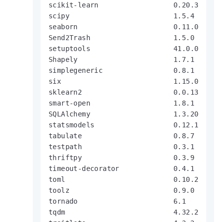
scikit-learn                  0.20.3

scipy                         1.5.4

seaborn                       0.11.0

Send2Trash                    1.5.0

setuptools                    41.0.0

Shapely                       1.7.1

simplegeneric                 0.8.1

six                           1.15.0

sklearn2                      0.0.13

smart-open                    1.8.1

SQLAlchemy                    1.3.20

statsmodels                   0.12.1

tabulate                      0.8.7

testpath                      0.3.1

thriftpy                      0.3.9

timeout-decorator             0.4.1

toml                          0.10.2

toolz                         0.9.0

tornado                       6.1

tqdm                          4.32.2
