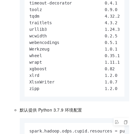
timeout-decorator             0.4.1

toolz                         0.9.0

tqdm                          4.32.2

traitlets                     4.3.2

urllib3                       1.24.3

wcwidth                       0.2.5

webencodings                  0.5.1

Werkzeug                      1.0.1

wheel                         0.35.1

wrapt                         1.11.1

xgboost                       0.82

xlrd                          1.2.0

XlsxWriter                    1.0.7

zipp                          1.2.0
默认提供
Python 3.7.9
环境配置
spark.hadoop.odps.cupid.resources = public