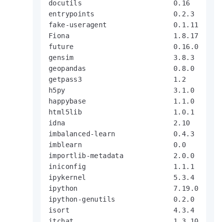
docutils                      0.16

entrypoints                   0.2.3

fake-useragent                0.1.11

Fiona                         1.8.17

future                        0.16.0

gensim                        3.8.3

geopandas                     0.8.0

getpass3                      1.2

h5py                          3.1.0

happybase                     1.1.0

html5lib                      1.0.1

idna                          2.10

imbalanced-learn              0.4.3

imblearn                      0.0

importlib-metadata            2.0.0

iniconfig                     1.1.1

ipykernel                     5.3.4

ipython                       7.19.0

ipython-genutils              0.2.0

isort                         4.3.4

itchat                        1.3.10
