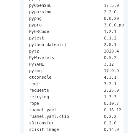
pyOpenSSL                     17.5.0

pyparsing                     2.2.0

pypng                         0.0.20

pyproj                        3.0.0.post1

PyQRCode                      1.2.1

pytest                        6.1.2

python-dateutil               2.8.1

pytz                          2020.4

PyWavelets                    0.5.2

PyYAML                        3.12

pyzmq                         17.0.0

qtconsole                     4.3.1

redis                         3.2.1

requests                      2.25.0

retrying                      1.3.3

rope                          0.10.7

ruamel.yaml                   0.16.12

ruamel.yaml.clib              0.2.2

s3transfer                    0.2.0

scikit-image                  0.14.0
