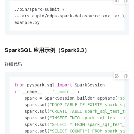
./bin/spark-submit \

--jars cupid/odps-spark-datasource_xxx.jar \

example.py
SparkSQL
应用示例（Spark2.3）
详细代码
from
 pyspark.sql 
import
if
 __name__ == 
'__main__'
:

    spark = SparkSession.builder.appName(
"spark
    spark.sql(
"DROP TABLE IF EXISTS spark_sql_t
    spark.sql(
"CREATE TABLE spark_sql_test_tabl
    spark.sql(
"INSERT INTO spark_sql_test_table
    spark.sql(
"SELECT * FROM spark_sql_test_tab
    spark.sql(
"SELECT COUNT(*) FROM spark_sql_t