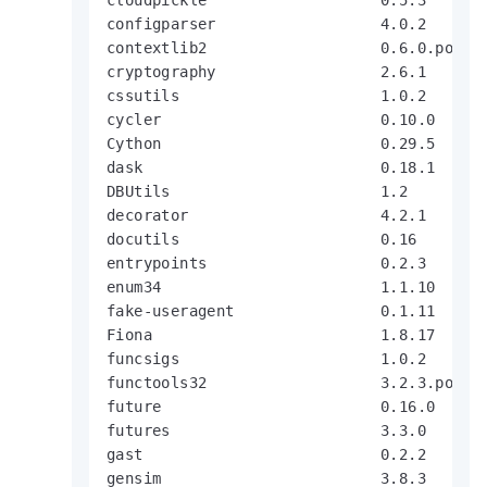
configparser                  4.0.2

contextlib2                   0.6.0.post1

cryptography                  2.6.1

cssutils                      1.0.2

cycler                        0.10.0

Cython                        0.29.5

dask                          0.18.1

DBUtils                       1.2

decorator                     4.2.1

docutils                      0.16

entrypoints                   0.2.3

enum34                        1.1.10

fake-useragent                0.1.11

Fiona                         1.8.17

funcsigs                      1.0.2

functools32                   3.2.3.post2

future                        0.16.0

futures                       3.3.0

gast                          0.2.2

gensim                        3.8.3
