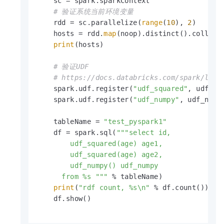
    sc = spark.sparkContext

# 验证系统当前环境变量
    rdd = sc.parallelize(
range
(
10
), 
2
)

    hosts = rdd.
map
(noop).distinct().collect(
print
(hosts)

# 验证UDF
# https://docs.databricks.com/spark/late
    spark.udf.register(
"udf_squared"
, udf_squ
    spark.udf.register(
"udf_numpy"
, udf_numpy
    tableName = 
"test_pyspark1"
    df = spark.sql(
"""select id,

        udf_squared(age) age1,

        udf_squared(age) age2,

        udf_numpy() udf_numpy

      from %s """
 % tableName)

print
(
"rdf count, %s\n"
 % df.count())

    df.show()
