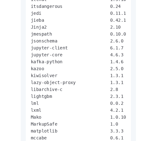
itsdangerous                  0.24

jedi                          0.11.1

jieba                         0.42.1

Jinja2                        2.10

jmespath                      0.10.0

jsonschema                    2.6.0

jupyter-client                6.1.7

jupyter-core                  4.6.3

kafka-python                  1.4.6

kazoo                         2.5.0

kiwisolver                    1.3.1

lazy-object-proxy             1.3.1

libarchive-c                  2.8

lightgbm                      2.3.1

lml                           0.0.2

lxml                          4.2.1

Mako                          1.0.10

MarkupSafe                    1.0

matplotlib                    3.3.3

mccabe                        0.6.1
