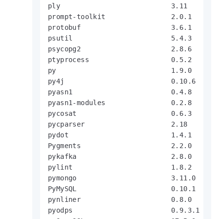
ply                           3.11

prompt-toolkit                2.0.1

protobuf                      3.6.1

psutil                        5.4.3

psycopg2                      2.8.6

ptyprocess                    0.5.2

py                            1.9.0

py4j                          0.10.6

pyasn1                        0.4.8

pyasn1-modules                0.2.8

pycosat                       0.6.3

pycparser                     2.18

pydot                         1.4.1

Pygments                      2.2.0

pykafka                       2.8.0

pylint                        1.8.2

pymongo                       3.11.0

PyMySQL                       0.10.1

pynliner                      0.8.0

pyodps                        0.9.3.1
