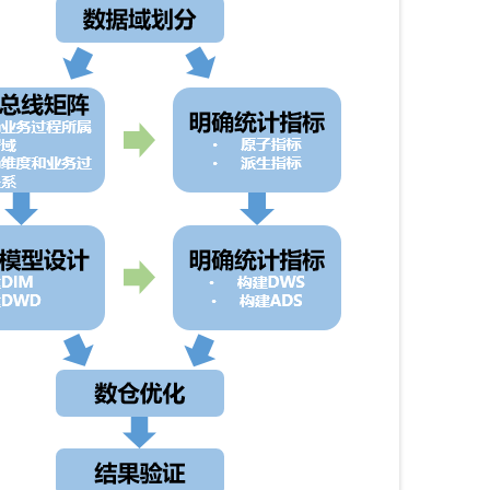
服务生态伙伴
视觉 Coding、空间感知、多模态思考等全面升级
1M上下文，专为长程任务能力而生
云工开物
企业应用
Night Plan 支持 Qwen 3.8-Max
AI 办公
NEW
Red Hat
30+ 款产品免费体验
夜间 5 折，Qwen/Meoo/TokenPlan 客户专享
AI智能应用
科研合作
ERP
堂（旗舰版）
SUSE
智能客服
AI 应用构建
大模型原生
CRM
2个月
自动承接线索
建站小程序
Qoder
大模型服务平台百炼-应用模版
OA 办公系统
HOT
NEW
面向真实软件
个人版上线、团队版降价；千问3.8-Max首发发尝鲜
丰富多元化的应用模版和解决方案
力提升
财税管理
模板建站
万有无界
大模型服务平台百炼-智能体
400电话
定制建站
的模型效果
灵活可视化地构建企业级 Agent
方案
广告营销
模板小程序
秒悟
人工智能平台 PAI
定制小程序
云端极速 AI 
新一代 AI 视频生成模型，深度适配广告营销等场景
AI Native 的算法工程平台，一站式完成建模、训练、推理服务部署
APP 开发
建站系统
AI 应用
10分钟微调：让0.6B模型媲美235B模型
多模态数据信
依托云原生高可用架构,实现Dify私有化部署
用1%尺寸在特定领域达到大模型90%以上效果