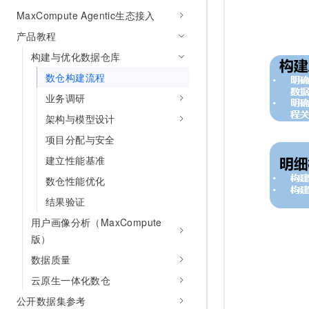
AI 产品 免费试用
网络
MaxCompute Agentic生态接入
安全
云开发大赛
Tableau 订阅
1亿+ 大模型 tokens 和 
产品教程
可观测
入门学习赛
中间件
AI空中课堂在线直播课
140+云产品 免费试用
构建与优化数据仓库
大模型服务
上云与迁云
产品新客免费试用，最长1
数据库
数仓构建流程
生态解决方案
千问AI平台-Token Plan
企业出海
大模型ACA认证体验
业务调研
大数据计算
助力企业全员 AI 认知与能
行业生态解决方案
架构与模型设计
政企业务
媒体服务
千问AI平台-模型体验
项目分配与安全
开发者生态解决方案
在线体验全尺寸、多种模态
企业服务与云通信
建立性能基准
AI 开发和 AI 应用解决
Happy 系列大模型
数仓性能优化
域名与网站
结果验证
终端用户计算
用户画像分析（MaxCompute
版）
Serverless
大模型解决方案
数据质量
开发工具
快速部署 Dify，高效搭建 
云原生一体化数仓
迁移与运维管理
公开数据集参考