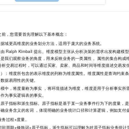
一个 AI 助手
即刻拥有 DeepSeek-R1 满血版
超强辅助，Bol
在企业官网、通讯软件中为客户提供 AI 客服
多种方案随心选，轻松解锁专属 DeepSeek
之前，您需要首先理解以下基本概念：
数据域更高维度的业务划分方法，适用于庞大的业务系统。
模由
Ralph Kimball
提出。维度模型主张从分析决策的需求出发构建模型
是我们观察业务的角度，用来反映业务的一类属性 。属性的集合构成维
在分析交易过程时，可以通过买家、卖家、商品和时间等维度描述交易发
性）：维度所包含的表示维度的列称为维度属性。维度属性是查询约束
是数据易用性的关键。
建模中，将度量称为事实 ，将环境描述为维度，维度是用于分析事实所
，作为事实逻辑表的事实。
为原子指标和派生指标。原子指标是基于某一业务事件行为下的度量，
明确业务含义的名词 ，体现明确的业务统计口径和计算逻辑，例如支付
业务过程+度量。
时间周期+修饰词+原子指标，派生指标可以理解为对原子指标业务统计