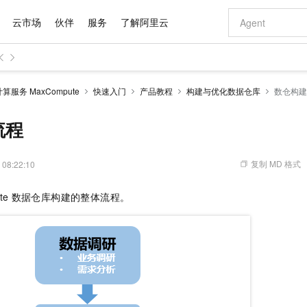
云市场
伙伴
服务
了解阿里云
AI 特惠
数据与 API
成为产品伙伴
企业增值服务
最佳实践
价格计算器
AI 场景体
基础软件
产品伙伴合
阿里云认证
市场活动
配置报价
大模型
服务 MaxCompute
快速入门
产品教程
构建与优化数据仓库
数仓构建
自助选配和估算价格
步到位
域名与网站
智启 AI 普惠权益
产品生态集成认证中心
企业支持计划
云上春晚
Qwen Audio：打造专属 AI 语音助手
千问官方 MaaS 平台，为开发者和 Agent 而生，新用户赠送 1 亿 + tokens 额度
云服务器 EC
一句话生成原生
AI Coding
阿里云Maa
2026 阿里云
为企业打
数据集
Windows
大模型认证
模型
NEW
NEW
格式还原
值低价云产品抢先购
提供智能易用的域名与建站服务
至高享 1亿+免费 tokens，加速 Al 应用落地
Qwen-Audio-3.0-Realtime 端到端实时语音角色扮演
安全可靠、弹
输入一句话想法,
智能编程，一键
流程
产品生态伙伴
专家技术服务
云上奥运之旅
弹性计算合作
阿里云中企出
手机三要素
宝塔 Linux
全部认证
价格优势
开源旗舰模型
对象存储 OSS
即刻拥有 DeepSeek-V4-Pro
阿里云 OPC 创新助力计划
云数据库 RD
一键部署幻兽
AI 电商营销
产品生态伙伴工作台
企业增值服务台
云栖战略参考
云存储合作计
云栖大会
身份实名认证
CentOS
训练营
推动算力普惠，释放技术红利
的大模型服务
最高返9万
真正可用的 1M 上下文,一次完成代码全链路开发
轻松解锁专属 DeepSeek-V4-Pro
至高百万元 Token 补贴，加速一人公司成长
稳定、安全、高性价比、高性能的云存储服务
一键购买专属
从图文生成到
复制 MD 格式
 08:22:10
云上的中国
数据库合作计
活动全景
短信
Docker
图片和
自进化智能体
人工智能平台 PAI
5 分钟轻松部署专属 QwenPaw
Token Plan 模型订阅计划
Qoder
高效搭建 AI
AI 广告创作
企业成长
大模型
NEW
HOT
信息公告
te
数据仓库构建的整体流程。
看见新力量
云网络合作计
OCR 文字识别
JAVA
级电脑
越聪明
证享300元代金券
一站式AI开发、训练和推理服务
Qwen3.8-Max 首发尝鲜，限时加量 10 倍，夜间低至2折
从聊天伙伴进化为能主动干活的本地数字员工
面向真实软件
图文、视频一
Kimi-K3
HappyHors
NEW
魔搭 Mode
loud
服务实践
官网公告
Kimi 最新旗舰模型，长程编程与推理利器
让文字生成流
金融模力时刻
Salesforce O
版
发票查验
全能环境
Qoder CN
Claude Code + GStack 打造工程团队
千问办公，限时限量积分加倍
云原生数据库 P
低代码高效构
AI 建站
NEW
作计划
计划
创新中心
魔搭 ModelSc
健康状态
让AI从“聊天伙伴”进化为能干活的“数字员工”
覆盖公网/内网、递归/权威、移动APP等全场景解析服务
安装技能 GStack，拥有专属 AI 工程团队
你的AI工作搭子，覆盖日常办公高频场景
基于千问大模型等，支持代码智能生成、研发智能问答
0 代码专业建
客户案例
天气预报查询
操作系统
Deepseek-v4-pro
HappyHors
态合作计划
态智能体模型
旗舰 MoE 大模型，百万上下文与顶尖推理能力
图生视频，流
Compute
同享
容器服务 Kubernetes 版 ACK
万小智 AI 建站低至 15元/月
云防火墙
AI 短剧/漫剧
快递物流查询
WordPress
成为服务伙
高校合作
式云数据仓库
点，立即开启云上创新
提供一站式管理容器应用的 K8s 服务
送.CN域名，送备案服务码
云原生的云上
AI助力短剧
GLM-5.2
Wan2.7-T
Ubuntu