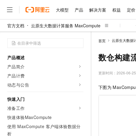
大模型
产品
解决方案
权益
定价
官方文档
云原生大数据计算服务 MaxCompute
大模型
产品
解决方案
权益
定价
云市场
伙伴
服务
了解阿里云
精选产品
精选解决方案
普惠上云
产品定价
精选商城
成为销售伙伴
售前咨询
为什么选择阿里云
千问AI平台
云原生大数据计算
首页
了解云产品的定价详情
大模型服务平台百炼
睿译宝，AI翻译排版一
普惠上云 官方力荐
分销伙伴
在线服务
网站建设
什么是云计算
大
大模型服务与应用平台
上传文档即自动完成翻译和
云服务器38元/年起，超
数仓构建
产品概述
咨询伙伴
多端小程序
技术领先
云上成本管理
售后服务
千问大模型
GLM-5.2：长任务时代
官方推荐返现计划
大模型
产品简介
大模型
精选产品
精选解决方案
Salesforce 国际版订阅
稳定可靠
管理和优化成本
多元化、高性能、安全可靠
推荐新用户得奖励，单订单
更新时间：
2026-06-25
销售伙伴合作计划
产品计费
自助服务
友盟天域
安全合规
人工智能与机器学习
AI
文本生成
无影云电脑
Hermes Agent，打造
云工开物
动态与公告
下图为
MaxCompu
无影生态合作计划
在线服务
观测云
分析师报告
随时随地安全接入的云上超
自主进化，持久记忆，越用
高校专属算力普惠，学生认
计算
互联网应用开发
Qwen3.8-Max
HOT
Salesforce On Alibaba C
工单服务
快速入门
智能体时代全能旗舰模型
Tuya 物联网平台阿里云
研究报告与白皮书
云解析DNS
快速拥有专属 OpenClaw
Consulting Partner 合
大数据
容器
准备工作
免费试用
短信专区
蓝凌 OA
Qwen3.7-Plus
AI 大模型销售与服务生
快速体验MaxCompute
现代化应用
存储
天池大赛
能看、能想、能动手的多模
云原生大数据计算服务 Max
解决方案免费试用 新老
电子合同
使用 MaxCompute 客户端体验数据分
面向分析的企业级SaaS模
最高领取价值200元试用
安全
网络与CDN
AI 算法大赛
Qwen3-VL-Plus
析
畅捷通