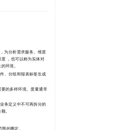
t.diy 一步搞定创意建站
构建大模型应用的安全防护体系
通过自然语言交互简化开发流程,全栈开发支持
通过阿里云安全产品对 AI 应用进行安全防护
，为分析需求服务。维度
度 ，也可以称为实体对
生的环境。
条件、分组和报表标签生成
需要的多样环境。度量通常
是业务定义中不可再拆分的
金额。
范围的圈定。