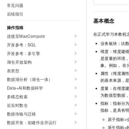
10 分钟在聊天系统中增加
常见问题
专有云
后续指引
基本概念
操作指南
在正式学习本教程
连接至MaxCompute
业务板块：比
开发参考：SQL
维度：维度建
开发参考：多引擎
是度量的环境，
湖仓开放架构
象。例如， 
表类型
属性（维度属
数据湖分析（湖仓一体）
的基本来源，
Data+AI和数据科学
度量：在维度
为数值型数据
多模态检索
指标：指标分
近实时数仓
指标，是具有
数据传输与迁移
原子指标=
数据开发：创建作业并运行
派生指标=