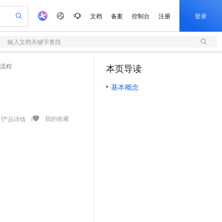
文档
备案
控制台
注册
登录
输入文档关键字查找
验
作计划
器
AI 活动
专业服务
服务伙伴合作计划
开发者社区
加入我们
服务平台百炼
阿里云 OPC 创新助力计划
流程
本页导读
（1）
一站式生成采购清单，支持单品或批量购买
S
可编辑精美 PPT 文稿
S产品伙伴计划（繁花）
峰会
造的大模型服务与应用开发平台
轻量应用服务器
Agency Agents：拥有专属领域专家
AI 生产力先锋
Al MaaS 服务伙伴赋能合作
域名
博文
Careers
至高可申请百万元
基本概念
性可伸缩的云计算服务
 轻松生成专业的 PPT
开启高性价比 AI 编程新体验
先锋实践拓展 AI 生产力的边界
快速构建应用程序和网站，即刻迈出上云第一步
多领域专家智能体,一键组建 AI 虚拟交付团队
Token 补贴，五大权
计划
海大会
伙伴信用分合作计划
商标
问答
社会招聘
益加速 OPC 成功
S
帕鲁游戏服务器
数字证书管理服务（原SSL证书）
HappyHorse 打造一站式影视创作平台
飞天发布时刻
HOT
划
备案
电子书
校园招聘
联机服务器，轻松开启游戏
视频创作，一键激活电商全链路生产力
全托管，含MySQL、PostgreSQL、SQL Server、MariaDB多引擎
实现全站HTTPS，呈现可信的WEB访问
所见，即是所愿
可视化编排打通从文字构思到成片全链路闭环
我的收藏
产品详情
更多支持
划
公司注册
镜像站
视频生成
语音识别与合成
 智能体与工作流应用
短信服务
漫剧工坊：一站式动画创作平台
AI 实训营
合作伙伴培训与认证
划
上云迁移
的智能体编程平台
站生成，高效打造优质广告素材
通过阿里云百炼高效搭建AI应用,助力高效开发
快速生产连贯的高质量长漫剧
从基础到进阶，Agent 创客手把手教你
国内短信简单易用，安全可靠，秒级触达，全球覆盖200+国家和地区。
e-1.1-T2V
Qwen3-TTS-Flash
lScope
我要反馈
查询合作伙伴
畅细腻的高质量视频
离线语音合成大模型，多语言方言自适应，低延迟高稳定
n Alibaba Cloud ISV 合作
代维服务
olarDB
建企业门户网站
大数据开发治理平台 DataWorks
10 分钟搭建微信、支付宝小程序
创新加速
ope
登录合作伙伴管理后台
我要建议
站，无忧落地极速上线
以可视化方式快速构建移动和 PC 门户网站
100%兼容MySQL、PostgreSQL，兼容Oracle，支持集中和分布式
高效部署网站，快速应用到小程序
Data Agent 驱动的一站式 Data+AI 开发治理平台
e-1.1-I2V
Cosyvoice-V3-Flash
安全
畅自然，细节丰富
高表现力语音合成大模型，语音克隆听感自然
我要投诉
上云场景组合购
伴
边界网络安全防护产品
漫剧创作，剧本、分镜、视频高效生成
覆盖90%+业务场景，专享组合折扣价
2V
VPN
Fun-ASR