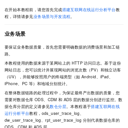
在开始本教程前，请您首先完成
搭建互联网在线运行分析平台
教
程，详情请参见
业务场景与开发流程
。
业务场景
要保证业务数据质量，首先您需要明确数据的消费场景和加工链
路。
本教程使用的数据来源于某网站上的
HTTP
访问日志。基于这份
网站日志，您可以统计并展现网站的浏览次数（PV）和独立访客
（UV），并能够按照用户的终端类型（如
Android、iPad、
iPhone、PC
等）和地域分别统计。
在整体数据链路的处理过程中，为保证最终产出数据的质量，您
需要对数据仓库
ODS、CDM
和
ADS
层的数据分别进行监控。数
据仓库分层的定义请参见
数仓分层
。本教程基于
搭建互联网在线
运行分析平台
教程，ods_user_trace_log、
dw_user_trace_log、rpt_user_trace_log
分别代表数据仓库的
ODS、CDM
和
ADS
层。