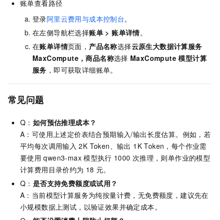
账单查看路径
登录
阿里云费用与成本控制台
。
在左侧导航栏选择
账单
>
账单详情
。
在
账单详情
页面，
产品名称
选择
云原生大数据计算服务
MaxCompute，
商品名称
选择
MaxCompute 模型计算
服务
，即可获取详细账单。
常见问题
Q：
如何预估推理成本？
A：可使用上述定价表结合预期输入/输出长度估算。例如，若
平均每次调用输入
2K Token、输出 1K Token，每个作业需
要使用
qwen3-max
模型执行
1000
次推理，则单作业的模型
计算费用目录价约为 18
元。
Q：
是否支持免费额度或试用？
A：当前模型计算服务为纯按量计费，无免费额度，建议先在
小规模数据上测试，以验证效果并确定成本。