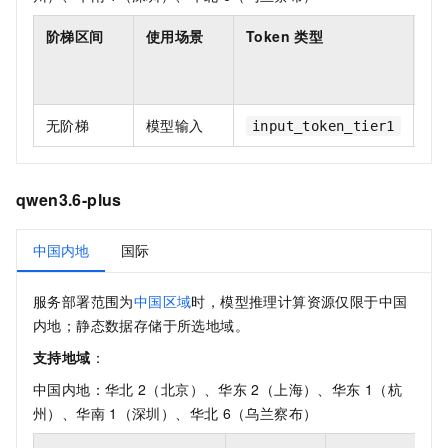
阶梯区间
使用场景
Token 类型
单
万
To
无阶梯
模型输入
0.
input_token_tier1
qwen3.6-plus
中国内地
国际
服务部署范围为
中国区域
时，模型推理计算资源仅限于中国
内地；静态数据存储于所选地域。
支持地域
：
中国内地：华北
2（北京）、华东
2（上海）、华东
1（杭
州）、华南
1（深圳）、华北
6（乌兰察布）