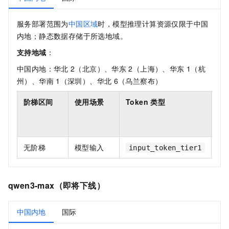
服务部署范围为
中国区域
时，模型推理计算资源仅限于中国
内地；静态数据存储于所选地域。
支持地域
：
中国内地：华北
2（北京）、华东
2（上海）、华东
1（杭
州）、华南
1（深圳）、华北
6（乌兰察布）
阶梯区间
使用场景
Token 类型
单
万
To
无阶梯
模型输入
10
input_token_tier1
qwen3-max（即将下线）
中国内地
国际