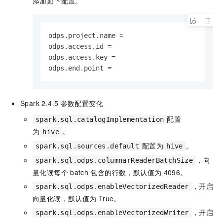
添加如下配置。
odps.project.name = 

odps.access.id = 

odps.access.key =

odps.end.point =
Spark 2.4.5
参数配置变化
配置
spark.sql.catalogImplementation
为
。
hive
配置为
。
spark.sql.sources.default
hive
，向
spark.sql.odps.columnarReaderBatchSize
量化读每个
batch
包含的行数，默认值为
4096。
，开启
spark.sql.odps.enableVectorizedReader
向量化读，默认值为
True。
，开启
spark.sql.odps.enableVectorizedWriter