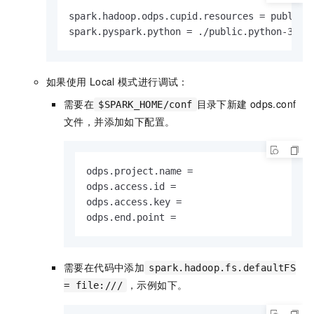
spark.hadoop.odps.cupid.resources = public.p
spark.pyspark.python = ./public.python-3.7.
如果使用
Local
模式进行调试：
需要在
目录下新建
odps.conf
$SPARK_HOME/conf
文件，并添加如下配置。
odps.project.name = 

odps.access.id = 

odps.access.key =

odps.end.point =
需要在代码中添加
spark.hadoop.fs.defaultFS
，示例如下。
= file:///