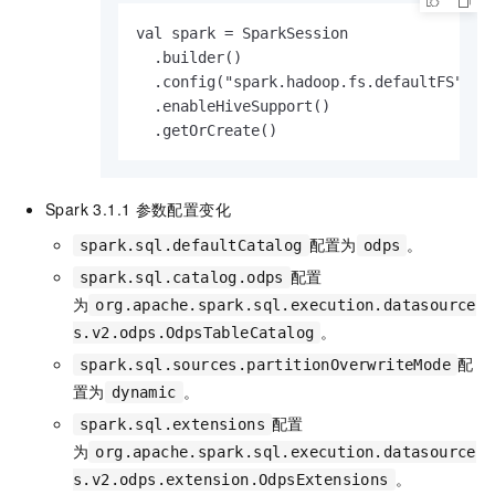
val spark = SparkSession

  .builder()

  .config("spark.hadoop.fs.defaultFS", "f
  .enableHiveSupport()

  .getOrCreate()
Spark 3.1.1
参数配置变化
配置为
。
spark.sql.defaultCatalog
odps
配置
spark.sql.catalog.odps
为
org.apache.spark.sql.execution.datasource
。
s.v2.odps.OdpsTableCatalog
配
spark.sql.sources.partitionOverwriteMode
置为
。
dynamic
配置
spark.sql.extensions
为
org.apache.spark.sql.execution.datasource
。
s.v2.odps.extension.OdpsExtensions