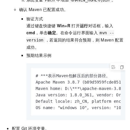
Path
%MAVEN_HOME%\bin
确认
Maven
已配置成功。
验证方式
通过键盘快捷键
Win+R
打开
运行
对话框，输入
cmd
，单击
确定
。在命令运行界面输入
mvn --
，若返回的结果符合预期，则
Maven
配置
version
成功。
预期结果示例
# ***表示Maven包解压后的部分路径。

Apache Maven 3.8.7 (b89d5959fcde851dcb1
Maven home: D:\***\apache-maven-3.8.7-b
Java version: 1.8.0_361, vendor: Oracle
Default locale: zh_CN, platform encodin
OS name: "windows 10", version: "10.0"
配置
Git
环境变量。