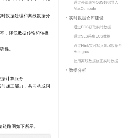
通过外部表将OSS数据导入
文戏情感细腻自然，动作戏激烈拳拳到肉，实现更强表演能力
支持中英文自由切换，具备更强的噪声鲁棒性
云聚AI 严选权益
SSL 证书
MaxCompute
，一键激活高效办公新体验
精选AI产品，从模型到应用全链提效
实时数据处理和离线数据分
实时数据仓库建设
堡垒机
AI 用量加速计划
应用
通过ECS获取实时数据
防火墙
、识别商机，让客服更高效、服务更出色。
新老同享，达量后返
效率，降低数据传输和转换
通过SLS采集ECS数据
千问办公
主机安全
NEW
通过Flink实时写入SLS数据至
的智能体编程平台
一站式AI生产力平台
准确性。
Hologres
AI 应用及服务市场
。
伶鹊
使用离线数据修正实时数据
企业级人与Agent协作平台，接入和调度多个数字员工
智能客服平台，对话机器人、对话分析、智能外呼
数据分析
AI 应用
大模型服务平台百炼 - 全妙
数据计算服务
大模型
应用创作平台
多模态内容创作工具，已接入 DeepSeek
实时加工能力，共同构成阿
自然语言处理
数据标注
机器学习
息提取
与 AI 智能体进行实时音视频通话
整链路图如下所示。
从文本、图片、视频中提取结构化的属性信息
构建支持视频理解的 AI 音视频实时通话应用