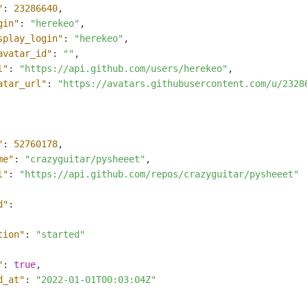
"
:
23286640
,
gin"
:
"herekeo"
,
splay_login"
:
"herekeo"
,
avatar_id"
:
""
,
l"
:
"https://api.github.com/users/herekeo"
,
atar_url"
:
"https://avatars.githubusercontent.com/u/2328
"
:
52760178
,
me"
:
"crazyguitar/pysheeet"
,
l"
:
"https://api.github.com/repos/crazyguitar/pysheeet"
d"
:
tion"
:
"started"
"
:
true
,
d_at"
:
"2022-01-01T00:03:04Z"