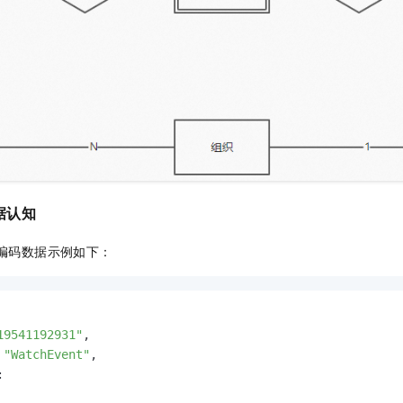
据认知
编码数据示例如下：
19541192931"
,
"WatchEvent"
,
: