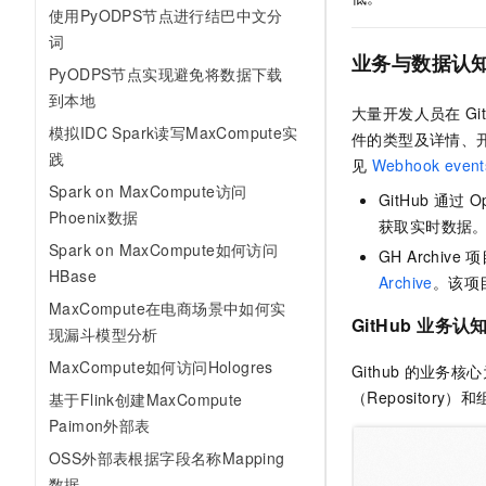
使用PyODPS节点进行结巴中文分
词
业务与数据认
PyODPS节点实现避免将数据下载
到本地
大量开发人员在
Gi
模拟IDC Spark读写MaxCompute实
件的类型及详情、
践
见
Webhook event
Spark on MaxCompute访问
GitHub
通过
O
Phoenix数据
获取实时数据
Spark on MaxCompute如何访问
GH Archive
项
HBase
Archive
。该项
MaxCompute在电商场景中如何实
GitHub
业务认
现漏斗模型分析
MaxCompute如何访问Hologres
Github
的业务核心
（Repository）和
基于Flink创建MaxCompute
Paimon外部表
OSS外部表根据字段名称Mapping
数据