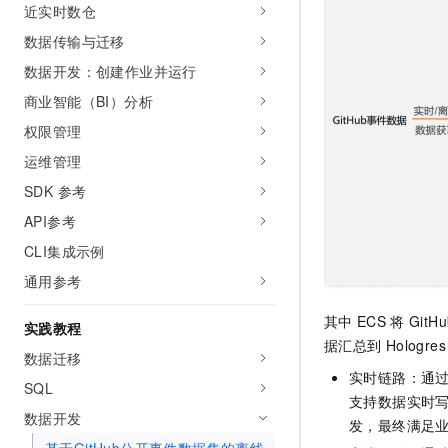
近实时数仓
10 分钟在聊天系统中增加
专有云
数据传输与迁移
数据开发：创建作业并运行
商业智能（BI）分析
权限管理
运维管理
SDK 参考
API参考
CLI集成示例
通用参考
其中
ECS
将
GitHu
实践教程
据汇总到
Holog
数据迁移
实时链路：通
SQL
支持数据实时
数据开发
发，最终满足