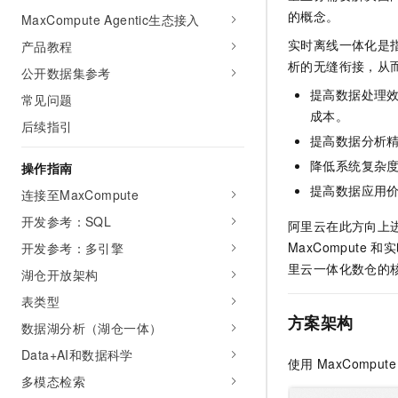
AI 产品 免费试用
网络
的概念。
MaxCompute Agentic生态接入
安全
云开发大赛
Tableau 订阅
1亿+ 大模型 tokens 和 
实时离线一体化是
产品教程
可观测
入门学习赛
中间件
AI空中课堂在线直播课
析的无缝衔接，从
140+云产品 免费试用
公开数据集参考
大模型服务
上云与迁云
产品新客免费试用，最长1
数据库
提高数据处理
常见问题
生态解决方案
千问AI平台-Token Plan
成本。
企业出海
大模型ACA认证体验
后续指引
大数据计算
提高数据分析
助力企业全员 AI 认知与能
行业生态解决方案
政企业务
媒体服务
降低系统复杂
操作指南
千问AI平台-模型体验
开发者生态解决方案
提高数据应用
在线体验全尺寸、多种模态
连接至MaxCompute
企业服务与云通信
AI 开发和 AI 应用解决
开发参考：SQL
Happy 系列大模型
阿里云在此方向上
域名与网站
MaxCompute
和实
开发参考：多引擎
里云一体化数仓的
终端用户计算
湖仓开放架构
表类型
Serverless
大模型解决方案
方案架构
数据湖分析（湖仓一体）
开发工具
快速部署 Dify，高效搭建 
Data+AI和数据科学
使用
MaxCompute
迁移与运维管理
多模态检索