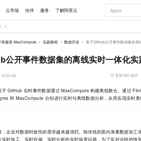
云市场
伙伴
服务
了解阿里云
AI 特惠
数据与 API
成为产品伙伴
企业增值服务
最佳实践
价格计算器
AI 场景体
基础软件
产品伙伴合
阿里云认证
市场活动
配置报价
大模型
服务 MaxCompute
实践教程
数据开发
基于GitHub公开事件数据集的
自助选配和估算价格
步到位
域名与网站
智启 AI 普惠权益
产品生态集成认证中心
企业支持计划
云上春晚
Qwen Audio：打造专属 AI 语音助手
千问官方 MaaS 平台，为开发者和 Agent 而生，新用户赠送 1 亿 + tokens 额度
云服务器 EC
一句话生成原生
AI Coding
阿里云Maa
2026 阿里云
为企业打
数据集
Windows
大模型认证
模型
NEW
NEW
格式还原
值低价云产品抢先购
提供智能易用的域名与建站服务
至高享 1亿+免费 tokens，加速 Al 应用落地
Qwen-Audio-3.0-Realtime 端到端实时语音角色扮演
安全可靠、弹
输入一句话想法,
智能编程，一键
Hub公开事件数据集的离线实时一体化实
产品生态伙伴
专家技术服务
云上奥运之旅
弹性计算合作
阿里云中企出
手机三要素
宝塔 Linux
全部认证
价格优势
开源旗舰模型
对象存储 OSS
即刻拥有 DeepSeek-V4-Pro
阿里云 OPC 创新助力计划
云数据库 RD
一键部署幻兽
AI 电商营销
产品生态伙伴工作台
企业增值服务台
云栖战略参考
云存储合作计
云栖大会
身份实名认证
CentOS
训练营
推动算力普惠，释放技术红利
的大模型服务
最高返9万
真正可用的 1M 上下文,一次完成代码全链路开发
轻松解锁专属 DeepSeek-V4-Pro
至高百万元 Token 补贴，加速一人公司成长
稳定、安全、高性价比、高性能的云存储服务
一键购买专属
从图文生成到
复制 MD 格式
 15:20:46
云上的中国
数据库合作计
活动全景
短信
Docker
图片和
自进化智能体
人工智能平台 PAI
5 分钟轻松部署专属 QwenPaw
Token Plan 模型订阅计划
Qoder
高效搭建 AI
AI 广告创作
企业成长
大模型
NEW
HOT
信息公告
基于
GitHub
实时事件数据通过
MaxCompute
构建离线数仓、通过
Flin
看见新力量
云网络合作计
OCR 文字识别
JAVA
级电脑
越聪明
证享300元代金券
一站式AI开发、训练和推理服务
Qwen3.8-Max 首发尝鲜，限时加量 10 倍，夜间低至2折
从聊天伙伴进化为能主动干活的本地数字员工
面向真实软件
图文、视频一
Kimi-K3
HappyHors
gres
和
MaxCompute
分别进行实时与离线数据分析，从而实现实时离
NEW
魔搭 Mode
loud
服务实践
官网公告
Kimi 最新旗舰模型，长程编程与推理利器
让文字生成流
金融模力时刻
Salesforce O
版
发票查验
全能环境
Qoder CN
Claude Code + GStack 打造工程团队
千问办公，限时限量积分加倍
云原生数据库 P
低代码高效构
AI 建站
NEW
作计划
计划
创新中心
魔搭 ModelSc
健康状态
让AI从“聊天伙伴”进化为能干活的“数字员工”
覆盖公网/内网、递归/权威、移动APP等全场景解析服务
安装技能 GStack，拥有专属 AI 工程团队
你的AI工作搭子，覆盖日常办公高频场景
基于千问大模型等，支持代码智能生成、研发智能问答
0 代码专业建
客户案例
天气预报查询
操作系统
Deepseek-v4-pro
HappyHors
态合作计划
态智能体模型
旗舰 MoE 大模型，百万上下文与顶尖推理能力
图生视频，流
Compute
同享
容器服务 Kubernetes 版 ACK
万小智 AI 建站低至 15元/月
云防火墙
AI 短剧/漫剧
快递物流查询
WordPress
成为服务伙
高校合作
展，企业对数据时效性的需求越来越强烈。除传统的面向海量数据加工
式云数据仓库
点，立即开启云上创新
提供一站式管理容器应用的 K8s 服务
送.CN域名，送备案服务码
云原生的云上
AI助力短剧
GLM-5.2
Wan2.7-T
向实时加工、实时存储、实时分析的实时场景问题，为了应对这样的情
Ubuntu