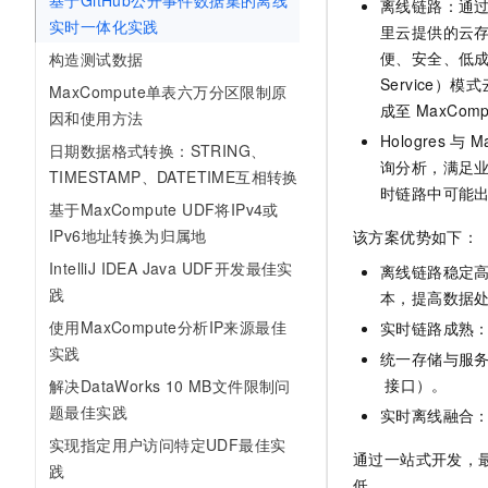
基于GitHub公开事件数据集的离线
离线链路：通
实时一体化实践
里云提供的云
便、安全、低成本
构造测试数据
Service
MaxCompute单表六万分区限制原
成至
MaxComp
因和使用方法
Hologres
与
M
日期数据格式转换：STRING、
询分析，满足
TIMESTAMP、DATETIME互相转换
时链路中可能
基于MaxCompute UDF将IPv4或
IPv6地址转换为归属地
该方案优势如下：
IntelliJ IDEA Java UDF开发最佳实
离线链路稳定
践
本，提高数据
使用MaxCompute分析IP来源最佳
实时链路成熟
实践
统一存储与服
接口）。
解决DataWorks 10 MB文件限制问
题最佳实践
实时离线融合
实现指定用户访问特定UDF最佳实
通过一站式开发，
践
低。