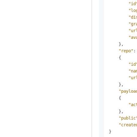
"id
"lo
"di
"gr
"ur
"av
}
,
"repo"
:
{
"id
"na
"ur
}
,
"payloa
{
"ac
}
,
"public
"create
}