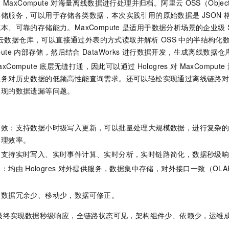
过
MaxCompute
对海量离线数据进行处理并归档。阿里云
OSS（Object
存储服务，可以用于存储各类数据，本次实践引用的原始数据是
JSON
、可靠的存储能力。MaxCompute
是适用于数据分析场景的企业级
）模式云数据仓库，可以直接通过外表的方式读取并解析
OSS
中的半结构化
ute
内部存储，然后结合
DataWorks
进行数据开发，生成离线数据仓
axCompute
底层无缝打通，因此可以通过
Hologres
对
MaxCompute
业务对历史数据的低频高性能查询需求。还可以轻松实现通过离线链路
出现的数据遗漏等问题。
高效：支持数据小时级写入更新，可以批量处理大规模数据，进行复杂
处理效率。
：支持实时写入、实时事件计算、实时分析，实时链路简化，数据秒级
务：均由
Hologres
对外提供服务，数据集中存储，对外接口一致（OLAP、K
：数据冗余少、移动少，数据可修正。
最终实现数据秒级响应，全链路状态可见，架构组件少、依赖少，运维