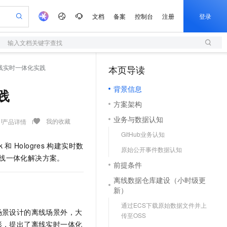
文档
备案
控制台
注册
登录
输入文档关键字查找
验
作计划
器
AI 活动
专业服务
服务伙伴合作计划
开发者社区
加入我们
服务平台百炼
阿里云 OPC 创新助力计划
离线实时一体化实践
本页导读
（1）
一站式生成采购清单，支持单品或批量购买
S
可编辑精美 PPT 文稿
S产品伙伴计划（繁花）
峰会
造的大模型服务与应用开发平台
轻量应用服务器
Agency Agents：拥有专属领域专家
AI 生产力先锋
Al MaaS 服务伙伴赋能合作
域名
博文
Careers
至高可申请百万元
背景信息
性可伸缩的云计算服务
 轻松生成专业的 PPT
开启高性价比 AI 编程新体验
先锋实践拓展 AI 生产力的边界
快速构建应用程序和网站，即刻迈出上云第一步
多领域专家智能体,一键组建 AI 虚拟交付团队
践
Token 补贴，五大权
计划
海大会
伙伴信用分合作计划
商标
问答
社会招聘
方案架构
益加速 OPC 成功
S
帕鲁游戏服务器
数字证书管理服务（原SSL证书）
HappyHorse 打造一站式影视创作平台
飞天发布时刻
HOT
划
备案
电子书
校园招聘
业务与数据认知
联机服务器，轻松开启游戏
视频创作，一键激活电商全链路生产力
全托管，含MySQL、PostgreSQL、SQL Server、MariaDB多引擎
实现全站HTTPS，呈现可信的WEB访问
所见，即是所愿
可视化编排打通从文字构思到成片全链路闭环
我的收藏
产品详情
更多支持
划
公司注册
镜像站
GitHub业务认知
视频生成
语音识别与合成
 智能体与工作流应用
短信服务
漫剧工坊：一站式动画创作平台
AI 实训营
k
和
Hologres
构建实时数
合作伙伴培训与认证
原始公开事件数据认知
划
上云迁移
的智能体编程平台
站生成，高效打造优质广告素材
通过阿里云百炼高效搭建AI应用,助力高效开发
快速生产连贯的高质量长漫剧
从基础到进阶，Agent 创客手把手教你
国内短信简单易用，安全可靠，秒级触达，全球覆盖200+国家和地区。
e-1.1-T2V
Qwen3-TTS-Flash
线一体化解决方案。
lScope
我要反馈
查询合作伙伴
前提条件
畅细腻的高质量视频
离线语音合成大模型，多语言方言自适应，低延迟高稳定
n Alibaba Cloud ISV 合作
代维服务
olarDB
建企业门户网站
大数据开发治理平台 DataWorks
10 分钟搭建微信、支付宝小程序
离线数据仓库建设（小时级更
创新加速
ope
登录合作伙伴管理后台
我要建议
站，无忧落地极速上线
以可视化方式快速构建移动和 PC 门户网站
100%兼容MySQL、PostgreSQL，兼容Oracle，支持集中和分布式
高效部署网站，快速应用到小程序
Data Agent 驱动的一站式 Data+AI 开发治理平台
e-1.1-I2V
Cosyvoice-V3-Flash
新）
安全
畅自然，细节丰富
高表现力语音合成大模型，语音克隆听感自然
我要投诉
上云场景组合购
通过ECS下载原始数据文件并上
伴
场景设计的离线场景外，大
边界网络安全防护产品
漫剧创作，剧本、分镜、视频高效生成
覆盖90%+业务场景，专享组合折扣价
传至OSS
2V
VPN
Fun-ASR
形，提出了离线实时一体化