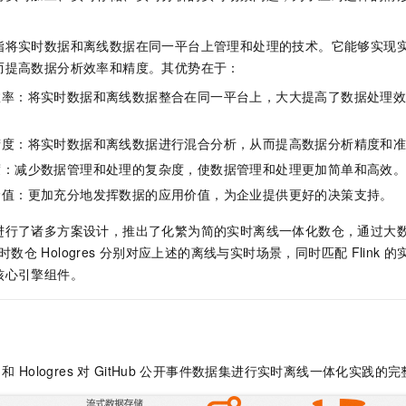
服务生态伙伴
视觉 Coding、空间感知、多模态思考等全面升级
1M上下文，专为长程任务能力而生
云工开物
企业应用
Night Plan 支持 Qwen 3.8-Max
AI 办公
NEW
Red Hat
30+ 款产品免费体验
夜间 5 折，Qwen/Meoo/TokenPlan 客户专享
AI智能应用
科研合作
指将实时数据和离线数据在同一平台上管理和处理的技术。它能够实现
ERP
堂（旗舰版）
SUSE
而提高数据分析效率和精度。其优势在于：
智能客服
AI 应用构建
大模型原生
CRM
2个月
自动承接线索
效率：将实时数据和离线数据整合在同一平台上，大大提高了数据处理
建站小程序
Qoder
大模型服务平台百炼-应用模版
OA 办公系统
HOT
NEW
面向真实软件
个人版上线、团队版降价；千问3.8-Max首发发尝鲜
丰富多元化的应用模版和解决方案
精度：将实时数据和离线数据进行混合分析，从而提高数据分析精度和
力提升
财税管理
模板建站
度：减少数据管理和处理的复杂度，使数据管理和处理更加简单和高效
万有无界
大模型服务平台百炼-智能体
400电话
定制建站
价值：更加充分地发挥数据的应用价值，为企业提供更好的决策支持。
的模型效果
灵活可视化地构建企业级 Agent
方案
广告营销
模板小程序
秒悟
人工智能平台 PAI
进行了诸多方案设计，推出了化繁为简的实时离线一体化数仓，通过大
定制小程序
云端极速 AI 
新一代 AI 视频生成模型，深度适配广告营销等场景
AI Native 的算法工程平台，一站式完成建模、训练、推理服务部署
时数仓
Hologres
分别对应上述的离线与实时场景，同时匹配
Flink
的
核心引擎组件。
APP 开发
建站系统
AI 应用
10分钟微调：让0.6B模型媲美235B模型
多模态数据信
和
Hologres
对
GitHub
公开事件数据集进行实时离线一体化实践的完
依托云原生高可用架构,实现Dify私有化部署
用1%尺寸在特定领域达到大模型90%以上效果