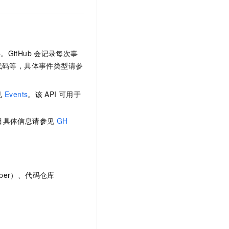
itHub
会记录每次事
代码等，具体事件类型请参
见
Events
。该
API
可用于
目具体信息请参见
GH
per）、代码仓库