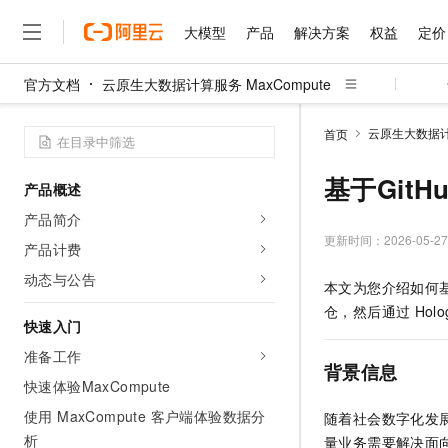
大模型
产品
解决方案
权益
定价
官方文档
云原生大数据计算服务 MaxCompute
大模型
产品
解决方案
权益
定价
云市场
伙伴
服务
了解阿里云
精选产品
精选解决方案
普惠上云
产品定价
精选商城
成为销售伙伴
售前咨询
为什么选择阿里云
千问AI平台
云原生大数据计算
首页
了解云产品的定价详情
大模型服务平台百炼
睿译宝，AI翻译排版一
普惠上云 官方力荐
分销伙伴
在线服务
网站建设
什么是云计算
大
大模型服务与应用平台
上传文档即自动完成翻译和
云服务器38元/年起，超
基于Git
产品概述
咨询伙伴
多端小程序
技术领先
云上成本管理
售后服务
千问大模型
GLM-5.2：长任务时代
官方推荐返现计划
大模型
产品简介
大模型
精选产品
精选解决方案
Salesforce 国际版订阅
稳定可靠
管理和优化成本
多元化、高性能、安全可靠
推荐新用户得奖励，单订单
更新时间：
2026-05-27
销售伙伴合作计划
产品计费
自助服务
友盟天域
安全合规
人工智能与机器学习
AI
文本生成
无影云电脑
Hermes Agent，打造
云工开物
动态与公告
本文为您介绍如何
无影生态合作计划
在线服务
观测云
分析师报告
随时随地安全接入的云上超
自主进化，持久记忆，越用
高校专属算力普惠，学生认
计算
互联网应用开发
Qwen3.8-Max
仓，然后通过
Holo
HOT
Salesforce On Alibaba C
工单服务
快速入门
智能体时代全能旗舰模型
Tuya 物联网平台阿里云
研究报告与白皮书
云解析DNS
快速拥有专属 OpenClaw
Consulting Partner 合
大数据
容器
准备工作
免费试用
短信专区
背景信息
蓝凌 OA
Qwen3.7-Plus
AI 大模型销售与服务生
快速体验MaxCompute
现代化应用
存储
天池大赛
能看、能想、能动手的多模
云原生大数据计算服务 Max
解决方案免费试用 新老
电子合同
使用 MaxCompute 客户端体验数据分
随着社会数字化发
面向分析的企业级SaaS模
最高领取价值200元试用
安全
网络与CDN
AI 算法大赛
Qwen3-VL-Plus
析
量业务需要解决面
畅捷通