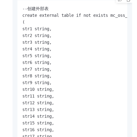
--创建外部表

create external table if not exists mc_oss_ext_
(

str1 string,

str2 string,

str3 string,

str4 string,

str5 string,

str6 string,

str7 string,

str8 string,

str9 string,

str10 string,

str11 string,

str12 string,

str13 string,

str14 string,

str15 string,

str16 string,

str17 string,
