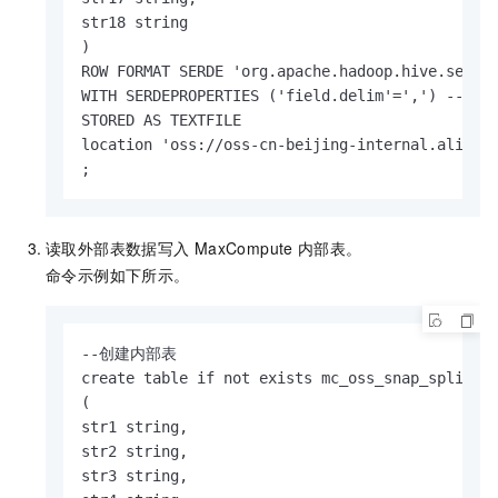
str18 string

)

ROW FORMAT SERDE 'org.apache.hadoop.hive.serde2
WITH SERDEPROPERTIES ('field.delim'=',') --
STORED AS TEXTFILE

location 'oss://oss-cn-beijing-internal.aliyunc
;                        
读取外部表数据写入
MaxCompute
内部表。
命令示例如下所示。
--创建内部表

create table if not exists mc_oss_snap_split

(

str1 string,

str2 string,

str3 string,
