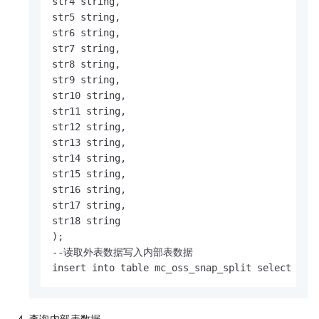
str4 string,

str5 string,

str6 string,

str7 string,

str8 string,

str9 string,

str10 string,

str11 string,

str12 string,

str13 string,

str14 string,

str15 string,

str16 string,

str17 string,

str18 string

);

--读取外表数据写入内部表数据

insert into table mc_oss_snap_split select * f
查询内部表数据。