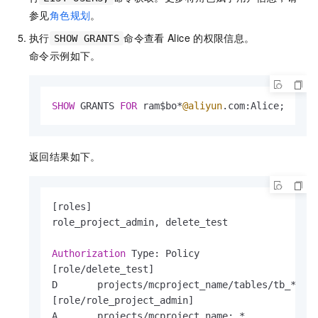
参见
角色规划
。
执行
命令查看
Alice
的权限信息。
SHOW GRANTS
命令示例如下。
SHOW
 GRANTS 
FOR
 ram$bo
*
@aliyun
.com:Alice; 
返回结果如下。
[roles]

role_project_admin, delete_test               
Authorization
 Type: Policy                    
[role
/
delete_test]

D       projects
/
mcproject_name
/
tables
/
tb_
*
: 
D
[role
/
role_project_admin]

A       projects
/
mcproject_name: 
*