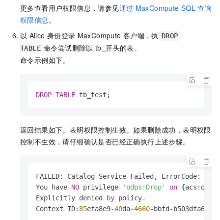
更多查看用户权限信息，请参见
通过
MaxCompute SQL
查询
权限信息
。
以
Alice
身份登录
MaxCompute
客户端，执
DROP
命令尝试删除以
tb_开头的表。
TABLE
命令示例如下。
DROP
TABLE
 tb_test;
返回结果如下。表明权限控制生效。如果删除成功，表明权限
控制不生效，请仔细确认是否已经正确执行上述步骤。
FAILED: Catalog Service Failed, ErrorCode: 
50
,
You have 
NO
 privilege 
'odps:Drop'
on
 {acs:odps
Explicitly denied 
by
 policy.

Context ID:
85
efa8e9
-40
da
-4660
-
bbfd
-
b503dfa64c0