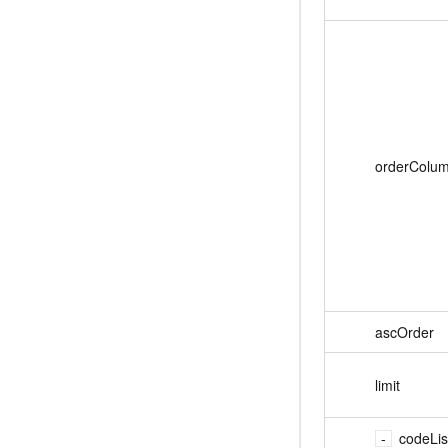
orderColu
ascOrder
limit
codeLis