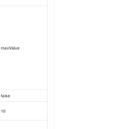
maxValue
false
10