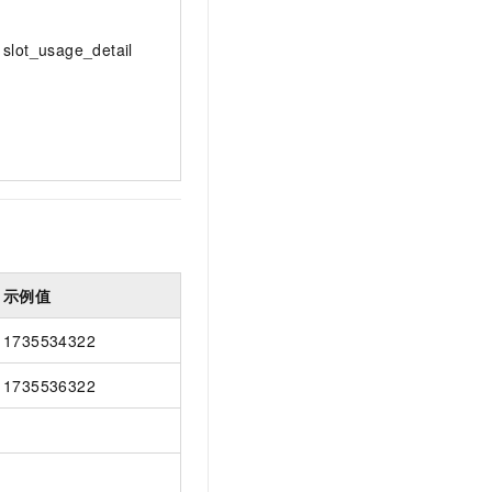
slot_usage_detail
示例值
1735534322
1735536322