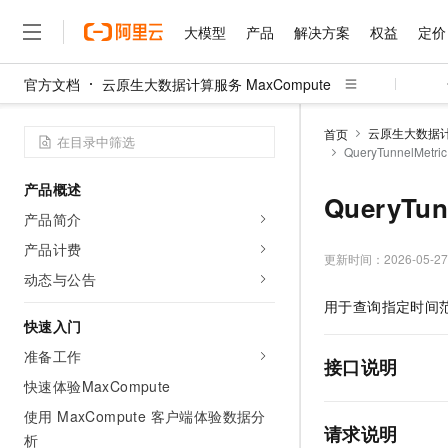
大模型
产品
解决方案
权益
定价
官方文档
云原生大数据计算服务 MaxCompute
大模型
产品
解决方案
权益
定价
云市场
伙伴
服务
了解阿里云
精选产品
精选解决方案
普惠上云
产品定价
精选商城
成为销售伙伴
售前咨询
为什么选择阿里云
千问AI平台
云原生大数据计算
首页
了解云产品的定价详情
QueryTunnelMet
云服务器 ECS
通义千问3 + MCP：一
普惠上云 官方力荐
分销伙伴
在线服务
网站建设
什么是云计算
安全可靠、弹性可伸缩的云
云服务器38元/年起，超
产品概述
咨询伙伴
多端小程序
技术领先
QueryTu
云上成本管理
售后服务
函数计算 FC
官方推荐返现计划
产品简介
大模型
精选产品
精选解决方案
Salesforce 国际版订阅
稳定可靠
管理和优化成本
事件驱动的Serverless计
推荐新用户得奖励，单订单
销售伙伴合作计划
产品计费
自助服务
更新时间：
2026-05-27
友盟天域
安全合规
人工智能与机器学习
AI
文本生成
云原生数据库 PolarDB
10 分钟搭建微信、支付
云工开物
动态与公告
无影生态合作计划
在线服务
观测云
分析师报告
高效部署网站，快速应用到
高校专属算力普惠，学生认
计算
互联网应用开发
用于查询指定时间
Qwen3.8-Max
HOT
Salesforce On Alibaba C
工单服务
快速入门
智能体时代全能旗舰模型
Tuya 物联网平台阿里云
研究报告与白皮书
云原生大数据计算服务 Max
Kimi K2，开源万亿参
Consulting Partner 合
大数据
容器
准备工作
免费试用
短信专区
面向分析的企业级SaaS模
接口说明
蓝凌 OA
Qwen3.7-Plus
AI 大模型销售与服务生
快速体验MaxCompute
现代化应用
存储
天池大赛
能看、能想、能动手的多模
视频直播
解决方案免费试用 新老
电子合同
使用 MaxCompute 客户端体验数据分
最高领取价值200元试用
安全
网络与CDN
请求说明
AI 算法大赛
Qwen3-VL-Plus
析
畅捷通