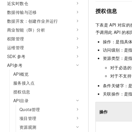
近实时数仓
10 分钟在聊天系统中增加
专有云
授权信息
数据传输与迁移
数据开发：创建作业并运行
下表是
API
对应的
商业智能（BI）分析
予调用此
API
的权
权限管理
操作：是指具
运维管理
访问级别：是指
SDK 参考
资源类型：是
API参考
对于必选的
API概览
对于不支持
服务接入点
条件关键字：
授权信息
关联操作：是
API目录
Quota管理
操作
项目管理
资源观测