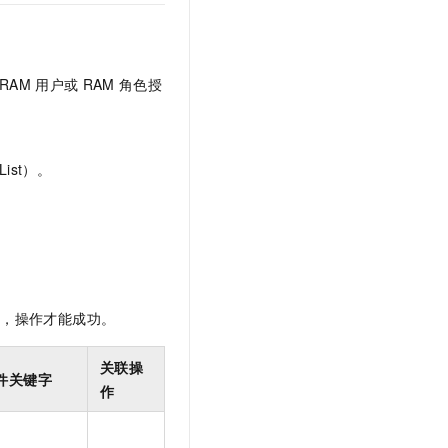
t.diy 一步搞定创意建站
构建大模型应用的安全防护体系
通过自然语言交互简化开发流程,全栈开发支持
通过阿里云安全产品对 AI 应用进行安全防护
RAM
用户或
RAM
角色授
ist）。
限，操作才能成功。
关联操
件关键字
作