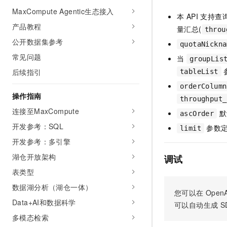
AI 产品 免费试用
网络
MaxCompute Agentic生态接入
安全
云开发大赛
Tableau 订阅
本 API 支持查
1亿+ 大模型 tokens 和 
产品教程
量汇总(
可观测
入门学习赛
throu
中间件
AI空中课堂在线直播课
140+云产品 免费试用
公开数据集参考
大模型服务
quotaNickna
上云与迁云
产品新客免费试用，最长1
数据库
常见问题
当
groupLis
生态解决方案
千问AI平台-Token Plan
企业出海
大模型ACA认证体验
后续指引
tableList
大数据计算
助力企业全员 AI 认知与能
行业生态解决方案
orderColumn
政企业务
媒体服务
操作指南
千问AI平台-模型体验
throughput_
开发者生态解决方案
在线体验全尺寸、多种模态
连接至MaxCompute
默
企业服务与云通信
ascOrder
AI 开发和 AI 应用解决
开发参考：SQL
参数定
Happy 系列大模型
limit
域名与网站
开发参考：多引擎
终端用户计算
湖仓开放架构
调试
表类型
Serverless
大模型解决方案
数据湖分析（湖仓一体）
您可以在
OpenA
开发工具
快速部署 Dify，高效搭建 
Data+AI和数据科学
可以自动生成
S
迁移与运维管理
多模态检索