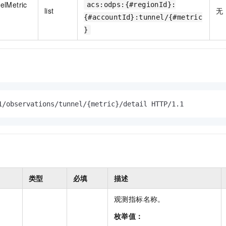
elMetric
acs:odps:{#regionId}:
list
无
{#accountId}:tunnel/{#metric
}
1/observations/tunnel/{metric}/detail HTTP/1.1
类型
必填
描述
观测指标名称。
枚举值：