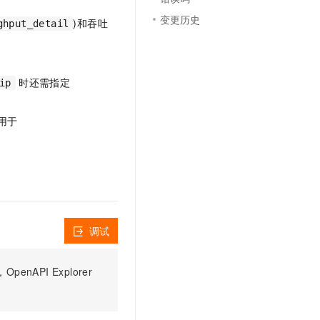
文戏情感细腻自然，动作戏激烈拳拳到肉，实现更强表演能力
支持中英文自由切换，具备更强的噪声鲁棒性
云聚AI 严选权益
SSL 证书
变更历史
)和吞吐
ghput_detail
，一键激活高效办公新体验
精选AI产品，从模型到应用全链提效
堡垒机
AI 用量加速计划
应用
防火墙
、识别商机，让客服更高效、服务更出色。
新老同享，达量后返
时还需指定
ip
千问办公
主机安全
NEW
的智能体编程平台
一站式AI生产力平台
用于
AI 应用及服务市场
伶鹊
企业级人与Agent协作平台，接入和调度多个数字员工
智能客服平台，对话机器人、对话分析、智能外呼
AI 应用
大模型服务平台百炼 - 全妙
大模型
应用创作平台
多模态内容创作工具，已接入 DeepSeek
自然语言处理
调试
数据标注
机器学习
PI Explorer
息提取
与 AI 智能体进行实时音视频通话
从文本、图片、视频中提取结构化的属性信息
构建支持视频理解的 AI 音视频实时通话应用