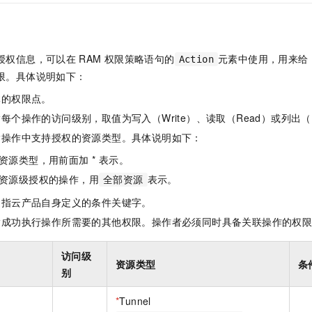
一个 AI 助手
即刻拥有 DeepSeek-R1 满血版
超强辅助，Bol
在企业官网、通讯软件中为客户提供 AI 客服
多种方案随心选，轻松解锁专属 DeepSeek
授权信息，可以在
RAM
权限策略语句的
元素中使用，用来给
Action
限。具体说明如下：
体的权限点。
每个操作的访问级别，取值为写入（Write）、读取（Read）或列出（L
指操作中支持授权的资源类型。具体说明如下：
资源类型，用前面加 * 表示。
资源级授权的操作，用
表示。
全部资源
是指云产品自身定义的条件关键字。
指成功执行操作所需要的其他权限。操作者必须同时具备关联操作的权
访问级
资源类型
条
别
*
Tunnel