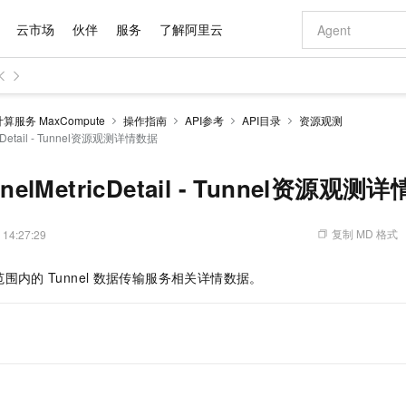
云市场
伙伴
服务
了解阿里云
AI 特惠
数据与 API
成为产品伙伴
企业增值服务
最佳实践
价格计算器
AI 场景体
基础软件
产品伙伴合
阿里云认证
市场活动
配置报价
大模型
服务 MaxCompute
操作指南
API参考
API目录
资源观测
自助选配和估算价格
ricDetail - Tunnel资源观测详情数据
切皆有可能
通义大模型
即刻拥有 DeepSeek-R1 满血版
智启 AI 普惠权益
产品生态集成认证中心
企业支持计划
云上春晚
千问官方 MaaS 平台，为开发者和 Agent 而生，新用户赠送 1 亿 + tokens 额度
大模型服务平
低代码高效构
AI Coding
阿里云Maa
2026 阿里云
为企业打
数据集
Windows
大模型认证
大模型
计算服务
值低价云产品抢先购
支持丰富的 MCP 服务供选择,全链路工具兼容
多元化、高性能、安全可靠的大模型服务
至高享 1亿+免费 tokens，加速 Al 应用落地
多种方案随心选，轻松解锁专属 DeepSeek
大模型推理、
智能编程，一键
产品生态伙伴
专家技术服务
云上奥运之旅
弹性计算合作
阿里云中企出
手机三要素
宝塔 Linux
全部认证
nnelMetricDetail - Tunnel资源观测
价格优势
10分钟微调：让0.6B模型媲美235B模型
对象存储 OSS
通义千问3 来了，0元即刻上手
阿里云 OPC 创新助力计划
负载均衡 SLB
快速构建企业级
AI 电商营销
产品生态伙伴工作台
企业增值服务台
云栖战略参考
云存储合作计
云栖大会
身份实名认证
CentOS
训练营
推动算力普惠，释放技术红利
算服务
最高返9万
用1%尺寸在特定领域达到大模型90%以上效果
至高 800 万免费Tokens
至高百万元 Token 补贴，加速一人公司成长
稳定、安全、高性价比、高性能的云存储服务
对云上流量进
从图文生成到
复制 MD 格式
 14:27:29
云上的中国
数据库合作计
活动全景
短信
Docker
图片和
宝小程序
云数据库 RDS
多模态数据信息提取
Token Plan 模型订阅计划
日志服务 SLS
快速部署 Dif
AI 广告创作
企业成长
NEW
信息公告
看见新力量
云网络合作计
OCR 文字识别
JAVA
小程序
证享300元代金券
100%兼容MySQL、PostgreSQL，兼容Oracle，支持集中和分布式
Qwen3.8-Max 首发尝鲜，限时加量 10 倍，夜间低至2折
从文本、图片等多种模态中提取结构化的属性信息
全托管，含MySQL、PostgreSQL、SQL Server、MariaDB多引擎
提供一站式可
图文、视频一
范围内的
Tunnel
数据传输服务相关详情数据。
Kimi-K3
HappyHors
NEW
魔搭 Mode
loud
服务实践
官网公告
Kimi 最新旗舰模型，长程编程与推理利器
让文字生成流
金融模力时刻
Salesforce O
版
发票查验
全能环境
Compute
数大模型
大数据开发治理平台 DataWorks
超强辅助，Bolt.diy 一步搞定创意建站
千问办公，限时限量积分加倍
Web应用防火
AI 建站
NEW
作计划
计划
创新中心
魔搭 ModelSc
健康状态
式云数据仓库
月之暗面的新模型，擅长代码与 Agent 能力
一站式智能数据开发治理平台
你的AI工作搭子，覆盖日常办公高频场景
通过自然语言交互简化开发流程,全栈开发支持
将 SSL 证
0 代码专业建
客户案例
天气预报查询
操作系统
Deepseek-v4-pro
HappyHors
态合作计划
态智能体模型
旗舰 MoE 大模型，百万上下文与顶尖推理能力
图生视频，流
同享
无影云电脑
万小智 AI 建站低至 15元/月
域名
AI 短剧/漫剧
快递物流查询
WordPress
成为服务伙
高校合作
点，立即开启云上创新
易接入、低延迟、高并发、流畅的直播服务
随时随地安全接入的云上超级电脑
送.CN域名，送备案服务码
AI助力短剧
GLM-5.2
Wan2.7-T
Ubuntu