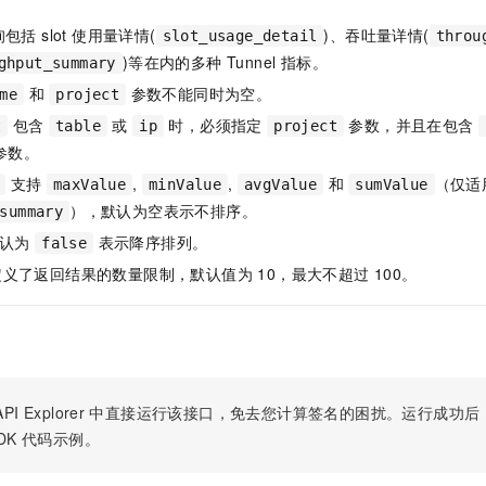
服务生态伙伴
视觉 Coding、空间感知、多模态思考等全面升级
1M上下文，专为长程任务能力而生
云工开物
企业应用
Night Plan 支持 Qwen 3.8-Max
AI 办公
NEW
Red Hat
询包括 slot 使用量详情(
)、吞吐量详情(
slot_usage_detail
throu
30+ 款产品免费体验
夜间 5 折，Qwen/Meoo/TokenPlan 客户专享
AI智能应用
科研合作
)等在内的多种 Tunnel 指标。
ERP
ghput_summary
堂（旗舰版）
SUSE
智能客服
AI 应用构建
大模型原生
和
参数不能同时为空。
me
project
CRM
2个月
自动承接线索
包含
或
时，必须指定
参数，并且在包含
t
table
ip
project
建站小程序
Qoder
大模型服务平台百炼-应用模版
OA 办公系统
HOT
NEW
参数。
面向真实软件
个人版上线、团队版降价；千问3.8-Max首发发尝鲜
丰富多元化的应用模版和解决方案
力提升
财税管理
模板建站
支持
,
,
和
（仅适
maxValue
minValue
avgValue
sumValue
万有无界
大模型服务平台百炼-智能体
），默认为空表示不排序。
summary
400电话
定制建站
的模型效果
灵活可视化地构建企业级 Agent
认为
表示降序排列。
false
方案
广告营销
模板小程序
义了返回结果的数量限制，默认值为 10，最大不超过 100。
秒悟
人工智能平台 PAI
定制小程序
云端极速 AI 
新一代 AI 视频生成模型，深度适配广告营销等场景
AI Native 的算法工程平台，一站式完成建模、训练、推理服务部署
APP 开发
建站系统
PI Explorer
中直接运行该接口，免去您计算签名的困扰。运行成功后，OpenA
AI 应用
10分钟微调：让0.6B模型媲美235B模型
多模态数据信
DK
代码示例。
依托云原生高可用架构,实现Dify私有化部署
用1%尺寸在特定领域达到大模型90%以上效果