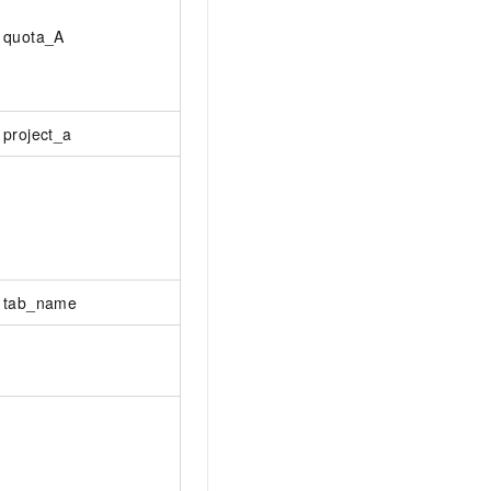
quota_A
project_a
tab_name