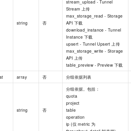
stream_upload - Tunnel
Stream 上传
max_storage_read - Storage
string
否
API 下载
download_instance - Tunnel
Instance 下载
upsert - Tunnel Upsert 上传
max_storage_write - Storage
API 上传
table_preview - Preview 下载
st
array
否
分组依据列表
分组依据。包括：
quota
project
string
否
table
operation
ip (仅 metric 为
throughput_detail 时支持)