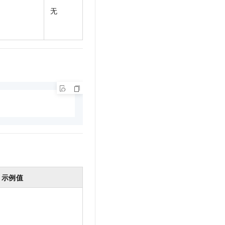
无
示例值