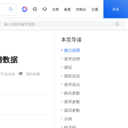
文档
备案
控制台
注册
登录
输入文档关键字查找
验
作计划
器
AI 活动
专业服务
服务伙伴合作计划
开发者社区
加入我们
服务平台百炼
5亿算力补贴
本页导读
（1）
一站式生成采购清单，支持单品或批量购买
台百炼
建企业门户网站
S产品伙伴计划（繁花）
峰会
造的大模型服务与应用开发平台
容器计算服务 ACS
低成本、高性能的湖仓一体化架构
AI 生产力先锋
Al MaaS 服务伙伴赋能合作
域名
博文
Careers
大模型
新迁上云，5亿补贴
接口说明
训练以及应用构建服务
开启高性价比 AI 编程新体验
以可视化方式快速构建移动和 PC 门户网站
先锋实践拓展 AI 生产力的边界
以 Kubernetes 为使用界面供给容器算力资源的云计算服务
通过 SelectDB 实现湖仓对接和实时分析处理
享不停
计划
海大会
伙伴信用分合作计划
商标
问答
社会招聘
详情数据
请求说明
数据分析 Agent
边缘节点服务 ENS
AI 剧本生成与动画创作
飞天发布时刻
划
备案
电子书
校园招聘
调试
行按需分发的服务
视频创作，一键激活电商全链路生产力
基于 Hologres 快速构建企业级数据分析 Agent
根据图文生成剧本，快速实现动画创作
所见，即是所愿
场景化、广覆盖、易接入的边缘云计算服务
更多支持
我的收藏
产品详情
划
公司注册
镜像站
授权信息
视频生成
语音识别与合成
y 平台，高效搭建 AI 应用
人工智能平台 PAI
与 AI 智能体进行实时音视频通话
AI 实训营
大模型
合作伙伴培训与认证
请求语法
划
上云迁移
观测性数据存储分析服务
站生成，高效打造优质广告素材
依托云原生高可用架构,实现Dify私有化部署
一站式AI开发、训练和推理服务
从基础到进阶，Agent 创客手把手教你
构建支持视频理解的 AI 音视频实时通话应用
e-1.1-T2V
Qwen3-TTS-Flash
lScope
我要反馈
查询合作伙伴
路径参数
畅细腻的高质量视频
离线语音合成大模型，多语言方言自适应，低延迟高稳定
n Alibaba Cloud ISV 合作
代维服务
墙 WAF
从 HTTP 到 HTTPS，实现数据加密传输
CDN
基于 RAGFlow 构建私有知识问答应用
请求参数
创新加速
ope
登录合作伙伴管理后台
我要建议
书部署至网站应用,建立加密连接
站，无忧落地极速上线
专业稳定一站式解决web应用核心安全痛点
弹性内容分发服务加快向终端分发内容
零代码起步，开源 RAG 实现企业级智能搜索
e-1.1-I2V
Cosyvoice-V3-Flash
返回参数
安全
畅自然，细节丰富
高表现力语音合成大模型，语音克隆听感自然
我要投诉
上云场景组合购
伴
示例
漫剧创作，剧本、分镜、视频高效生成
26年服务口碑，超过4000万个域名在这里注册，域名注册快人一步
覆盖90%+业务场景，专享组合折扣价
2V
VPN
Fun-ASR
错误码