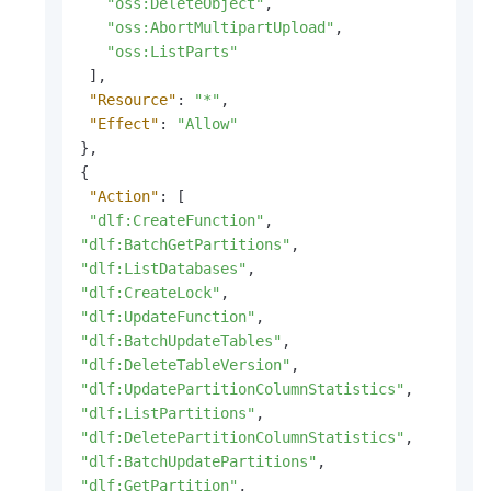
"oss:DeleteObject"
,
"oss:AbortMultipartUpload"
,
"oss:ListParts"
]
,
"Resource"
:
"*"
,
"Effect"
:
"Allow"
}
,
{
"Action"
:
[
"dlf:CreateFunction"
,
"dlf:BatchGetPartitions"
,
"dlf:ListDatabases"
,
"dlf:CreateLock"
,
"dlf:UpdateFunction"
,
"dlf:BatchUpdateTables"
,
"dlf:DeleteTableVersion"
,
"dlf:UpdatePartitionColumnStatistics"
,
"dlf:ListPartitions"
,
"dlf:DeletePartitionColumnStatistics"
,
"dlf:BatchUpdatePartitions"
,
"dlf:GetPartition"
,