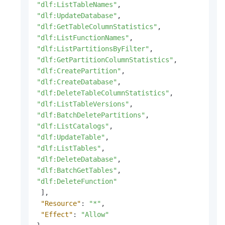
"dlf:ListTableNames"
,
"dlf:UpdateDatabase"
,
"dlf:GetTableColumnStatistics"
,
"dlf:ListFunctionNames"
,
"dlf:ListPartitionsByFilter"
,
"dlf:GetPartitionColumnStatistics"
,
"dlf:CreatePartition"
,
"dlf:CreateDatabase"
,
"dlf:DeleteTableColumnStatistics"
,
"dlf:ListTableVersions"
,
"dlf:BatchDeletePartitions"
,
"dlf:ListCatalogs"
,
"dlf:UpdateTable"
,
"dlf:ListTables"
,
"dlf:DeleteDatabase"
,
"dlf:BatchGetTables"
,
"dlf:DeleteFunction"
]
,
"Resource"
:
"*"
,
"Effect"
:
"Allow"