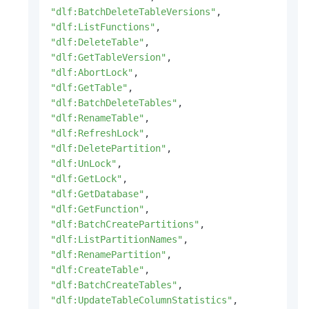
"dlf:BatchDeleteTableVersions"
,
"dlf:ListFunctions"
,
"dlf:DeleteTable"
,
"dlf:GetTableVersion"
,
"dlf:AbortLock"
,
"dlf:GetTable"
,
"dlf:BatchDeleteTables"
,
"dlf:RenameTable"
,
"dlf:RefreshLock"
,
"dlf:DeletePartition"
,
"dlf:UnLock"
,
"dlf:GetLock"
,
"dlf:GetDatabase"
,
"dlf:GetFunction"
,
"dlf:BatchCreatePartitions"
,
"dlf:ListPartitionNames"
,
"dlf:RenamePartition"
,
"dlf:CreateTable"
,
"dlf:BatchCreateTables"
,
"dlf:UpdateTableColumnStatistics"
,