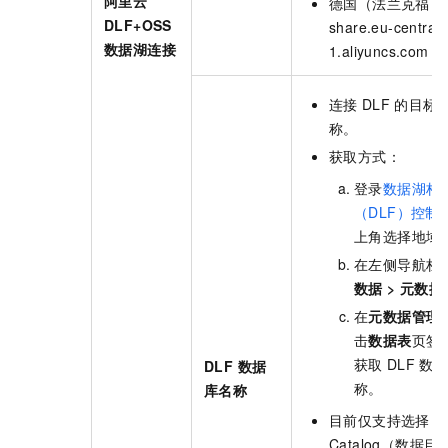
阿里云
德国（法兰克福）：d
DLF+OSS
share.eu-central-
数据湖连接
1.aliyuncs.com
连接
DLF
的目标
称。
获取方式：
登录
数据湖构
（DLF）控制
上角选择地域
在左侧导航栏
数据
>
元数据
在
元数据管理
击
数据表
页签
获取
DLF
数
DLF 数据
称。
库名称
目前仅支持选择
D
Catalog（数据