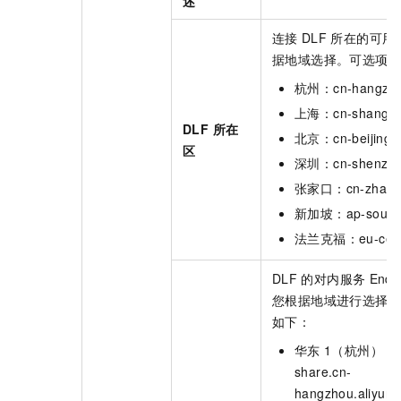
述
连接
DLF
所在的可用
据地域选择。可选项
杭州：cn-hangzh
上海：cn-shangha
DLF 所在
北京：cn-beijing
区
深圳：cn-shenzh
张家口：cn-zhangj
新加坡：ap-southe
法兰克福：eu-centr
DLF
的对内服务
Endp
您根据地域进行选择
如下：
华东
1（杭州）：dl
share.cn-
hangzhou.aliyun