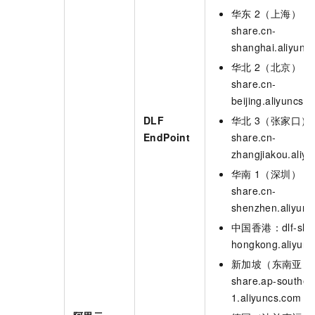
华东
2（上海）：dl
share.cn-
shanghai.aliyunc
华北
2（北京）：dl
share.cn-
beijing.aliyuncs.
DLF
华北
3（张家口）：d
EndPoint
share.cn-
zhangjiakou.aliy
华南
1（深圳）：dl
share.cn-
shenzhen.aliyun
中国香港：dlf-shar
hongkong.aliyun
新加坡（东南亚
1
share.ap-southea
1.aliyuncs.com