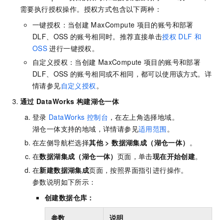
需要执行授权操作。授权方式包含以下两种：
一键授权：当创建
MaxCompute
项目的账号和部署
DLF、OSS
的账号相同时。推荐直接单击
授权
DLF
和
OSS
进行一键授权。
自定义授权：当创建
MaxCompute
项目的账号和部署
DLF、OSS
的账号相同或不相同，都可以使用该方式。详
情请参见
自定义授权
。
通过
DataWorks
构建湖仓一体
登录
DataWorks
控制台
，在左上角选择地域。
湖仓一体支持的地域，详情请参见
适用范围
。
在左侧导航栏选择
其他
>
数据湖集成（湖仓一体）
。
在
数据湖集成（湖仓一体）
页面，单击
现在开始创建
。
在
新建数据湖集成
页面，按照界面指引进行操作。
参数说明如下所示：
创建数据仓库
：
参数
说明