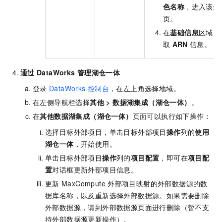
色名称
，进入该角
页。
在
基础信息
区域，
取
ARN
信息。
通过
DataWorks
管理湖仓一体
登录
DataWorks
控制台
，在左上角选择地域。
在左侧导航栏选择
其他
>
数据湖集成（湖仓一体）
。
在
其他
数据湖集成（湖仓一体）
页面可以执行如下操作：
选择目标外部项目，单击目标外部项目
操作
列的
使用
湖仓一体
，开始使用。
单击目标外部项目
操作
列的
项目配置
，即可在
项目配
置
对话框更新外部项目信息。
更新
MaxCompute
外部项目映射的外部数据源的数
据库名称，以及重新选择外部数据源。如果需要删除
外部数据源，请到外部数据源页面进行删除（暂不支
持外部数据源更新操作）。