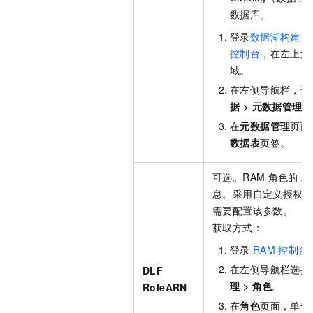
数据库。
登录
数据湖构建（
控制台
，在左上角
域。
在左侧导航栏，选
据
>
元数据管理
。
在
元数据管理
页面
数据表
页签。
可选。RAM
角色的
A
息。采用自定义授权
需要配置该参数。
获取方式：
登录
RAM
控制台
在左侧导航栏选择
DLF
理
>
角色
。
RoleARN
在
角色
页面，单击