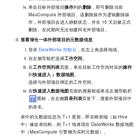
单击目标外部项目
操作
列的
删除
，即可删除当前
MaxCompute
外部项目。该删除操作为逻辑删除操
作，外部项目会进入静默状态，并在
15
天后被正式
删除。在此期间无法创建同名外部项目。
查看湖仓一体外部项目的元数据信息
登录
DataWorks
控制台
，在左上角选择地域。
在左侧导航栏选择
工作空间
。
在
工作空间列表
页面，单击目标工作空间对应的
操作
列
快速进入
>
数据地图
。
选择与外部项目绑定的工作空间。
在
快速进入
数据地图
页面的搜索框或单击左侧导航栏
图标，在右侧
目录列表
页签下，搜索外部项目中
的表名。
表中的元数据信息为
T+1
更新，即在映射端（如
Hive
中）修改表结构，则
T+1
地体现在
DataWorks
数据地图
中（MaxCompute
引擎侧为实时元数据）。