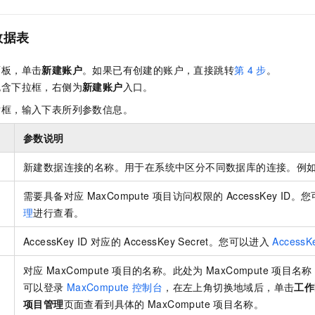
数据表
面板，单击
新建账户
。如果已有创建的账户，直接跳转
第
4
步
。
包含下拉框，右侧为
新建账户
入口。
话框，输入下表所列参数信息。
参数说明
新建数据连接的名称。用于在系统中区分不同数据库的连接。例
需要具备对应
MaxCompute
项目访问权限的
AccessKey ID
理
进行查看。
AccessKey ID
对应的
AccessKey Secret。您可以进入
AccessK
对应
MaxCompute
项目的名称。此处为
MaxCompute
项目名称
可以登录
MaxCompute
控制台
，在左上角切换地域后，单击
工作
项目管理
页面查看到具体的
MaxCompute
项目名称。