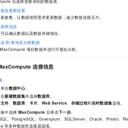
mpute
后选择需要用到的数据表。
一个 AI 助手
即刻拥有 DeepSeek-R1 满血版
超强辅助，Bol
在企业官网、通讯软件中为客户提供 AI 客服
多种方案随心选，轻松解锁专属 DeepSeek
连接及更新设置
更新参数，让数据按照需求更新数据，减少数据连接压力。
数据表信息
，可以确认数据以及数据存储地址。
观远
BI
查询及分析数据
MaxCompute
项目数据并进行可视化分析。
MaxCompute
连接信息
务
。
面单击
数据中心
。
单击
新建数据集
并选择
数据库
。
示
文件
、
数据库
、
卡片
、
Web Service
、
存储过程
和
实时数据集
选项。
面板中选择
MaxCompute
后单击
下一步
。
SQL、PostgreSQL、Greenplum、SQLServer、Oracle、Presto、Red
ta
等多种数据库连接器选项。