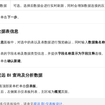
片数据
可选。选择后数据会进行实时刷新，同时会增加数据连接的压
后单击
下一步
。
数据表信息
信息
面板中，对选中的表以及表数据进行预览确认，同时输入
数据集名
据表的字段名称及数据类型信息，并提供
字段名称显示为字段注释
选项
后单击
确认新建
。
观远
BI
查询及分析数据
面顶部菜单栏单击
仪表板
。
面后，左侧展示仪表板列表，主区域为
概览
页面。
多仪表板操作，请参见
观远
BI
仪表板设计
。