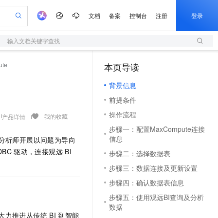
文档
备案
控制台
注册
登录
输入文档关键字查找
验
作计划
器
AI 活动
专业服务
服务伙伴合作计划
开发者社区
加入我们
服务平台百炼
阿里云 OPC 创新助力计划
te
本页导读
（1）
一站式生成采购清单，支持单品或批量购买
S
S产品伙伴计划（繁花）
峰会
造的大模型服务与应用开发平台
Qwen Audio：打造专属 AI 语音助手
轻量应用服务器
一句话生成原生可编辑精美 PPT 文稿
AI 生产力先锋
Al MaaS 服务伙伴赋能合作
域名
博文
Careers
NEW
至高可申请百万元
背景信息
性可伸缩的云计算服务
开启高性价比 AI 编程新体验
Qwen-Audio-3.0-Realtime 端到端实时语音角色扮演
输入一句话想法, 轻松生成专业的 PPT
先锋实践拓展 AI 生产力的边界
快速构建应用程序和网站，即刻迈出上云第一步
Token 补贴，五大权
计划
海大会
伙伴信用分合作计划
商标
问答
社会招聘
前提条件
益加速 OPC 成功
S
eek-V4-Pro
数字证书管理服务（原SSL证书）
一键部署幻兽帕鲁游戏服务器
飞天发布时刻
HOT
划
备案
电子书
校园招聘
操作流程
pSeek-V4-Pro
视频创作，一键激活电商全链路生产力
全托管，含MySQL、PostgreSQL、SQL Server、MariaDB多引擎
实现全站HTTPS，呈现可信的WEB访问
一键购买专属联机服务器，轻松开启游戏
所见，即是所愿
我的收藏
产品详情
更多支持
划
公司注册
镜像站
步骤一：配置MaxCompute连接
视频生成
语音识别与合成
专属 QwenPaw
短信服务
漫剧工坊：一站式动画创作平台
AI 实训营
HOT
信息
据分析师开展以问题为导向
合作伙伴培训与认证
划
上云迁移
的智能体编程平台
站生成，高效打造优质广告素材
从聊天伙伴进化为能主动干活的本地数字员工
快速生产连贯的高质量长漫剧
从基础到进阶，Agent 创客手把手教你
国内短信简单易用，安全可靠，秒级触达，全球覆盖200+国家和地区。
e-1.1-T2V
Qwen3-TTS-Flash
DBC
驱动，连接观远
BI
步骤二：选择数据表
lScope
我要反馈
查询合作伙伴
畅细腻的高质量视频
离线语音合成大模型，多语言方言自适应，低延迟高稳定
n Alibaba Cloud ISV 合作
代维服务
olarDB
建企业门户网站
大数据开发治理平台 DataWorks
10 分钟搭建微信、支付宝小程序
步骤三：数据连接及更新设置
创新加速
ope
登录合作伙伴管理后台
我要建议
站，无忧落地极速上线
以可视化方式快速构建移动和 PC 门户网站
100%兼容MySQL、PostgreSQL，兼容Oracle，支持集中和分布式
高效部署网站，快速应用到小程序
Data Agent 驱动的一站式 Data+AI 开发治理平台
e-1.1-I2V
Cosyvoice-V3-Flash
步骤四：确认数据表信息
安全
畅自然，细节丰富
高表现力语音合成大模型，语音克隆听感自然
我要投诉
上云场景组合购
步骤五：使用观远BI查询及分析
伴
边界网络安全防护产品
漫剧创作，剧本、分镜、视频高效生成
覆盖90%+业务场景，专享组合折扣价
数据
2V
VPN
Fun-ASR
，大力推进从传统
BI
到智能