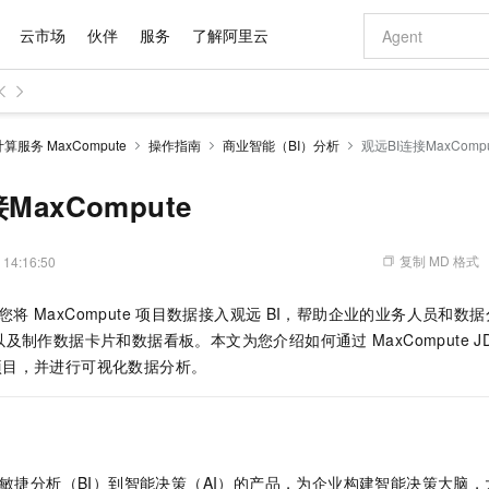
云市场
伙伴
服务
了解阿里云
AI 特惠
数据与 API
成为产品伙伴
企业增值服务
最佳实践
价格计算器
AI 场景体
基础软件
产品伙伴合
阿里云认证
市场活动
配置报价
大模型
服务 MaxCompute
操作指南
商业智能（BI）分析
观远BI连接MaxCompu
自助选配和估算价格
新方式
域名与网站
睿译宝，AI翻译排版一步到位
智启 AI 普惠权益
产品生态集成认证中心
企业支持计划
云上春晚
千问官方 MaaS 平台，为开发者和 Agent 而生，新用户赠送 1 亿 + tokens 额度
云服务器 EC
AI Coding
阿里云Maa
2026 阿里云
为企业打
数据集
Windows
大模型认证
模型
NEW
交付可用成果
值低价云产品抢先购
提供智能易用的域名与建站服务
上传文档即自动完成翻译和格式还原
至高享 1亿+免费 tokens，加速 Al 应用落地
安全可靠、弹
智能编程，一键
MaxCompute
产品生态伙伴
专家技术服务
云上奥运之旅
弹性计算合作
阿里云中企出
手机三要素
宝塔 Linux
全部认证
价格优势
有专属领域专家
对象存储 OSS
GLM-5.2：长任务时代开源旗舰模型
阿里云 OPC 创新助力计划
云数据库 RD
即刻拥有 DeepS
AI 电商营销
产品生态伙伴工作台
企业增值服务台
云栖战略参考
云存储合作计
云栖大会
身份实名认证
CentOS
训练营
推动算力普惠，释放技术红利
的大模型服务
最高返9万
多领域专家智能体,一键组建 AI 虚拟交付团队
至高百万元 Token 补贴，加速一人公司成长
稳定、安全、高性价比、高性能的云存储服务
真正可用的 1M 上下文,一次完成代码全链路开发
轻松解锁专属 Dee
从图文生成到
复制 MD 格式
 14:16:50
云上的中国
数据库合作计
活动全景
短信
Docker
图片和
站式影视创作平台
人工智能平台 PAI
Hermes Agent，打造自进化智能体
Token Plan 模型订阅计划
Qoder
5 分钟轻松部署
AI 广告创作
企业成长
大模型
NEW
信息公告
您将
MaxCompute
项目数据接入观远
BI，帮助企业的业务人员和数
看见新力量
云网络合作计
OCR 文字识别
JAVA
级电脑
证享300元代金券
可视化编排打通从文字构思到成片全链路闭环
一站式AI开发、训练和推理服务
自主进化，持久记忆，越用越聪明
Qwen3.8-Max 首发尝鲜，限时加量 10 倍，夜间低至2折
面向真实软件
图文、视频一
Kimi-K3
HappyHors
以及制作数据卡片和数据看板。本文为您介绍如何通过
MaxCompute J
NEW
魔搭 Mode
loud
服务实践
官网公告
Kimi 最新旗舰模型，长程编程与推理利器
让文字生成流
金融模力时刻
Salesforce O
版
项目，并进行可视化数据分析。
发票查验
全能环境
Qoder CN
Claude Code + GStack 打造工程团队
千问办公，限时限量积分加倍
云原生数据库 P
低代码高效构
AI 建站
NEW
作计划
计划
创新中心
魔搭 ModelSc
健康状态
让AI从“聊天伙伴”进化为能干活的“数字员工”
覆盖公网/内网、递归/权威、移动APP等全场景解析服务
安装技能 GStack，拥有专属 AI 工程团队
你的AI工作搭子，覆盖日常办公高频场景
基于千问大模型等，支持代码智能生成、研发智能问答
0 代码专业建
客户案例
天气预报查询
操作系统
Deepseek-v4-pro
HappyHors
态合作计划
态智能体模型
旗舰 MoE 大模型，百万上下文与顶尖推理能力
图生视频，流
Compute
同享
容器服务 Kubernetes 版 ACK
万小智 AI 建站低至 15元/月
云防火墙
AI 短剧/漫剧
快递物流查询
WordPress
成为服务伙
高校合作
式云数据仓库
点，立即开启云上创新
提供一站式管理容器应用的 K8s 服务
送.CN域名，送备案服务码
云原生的云上
AI助力短剧
GLM-5.2
Wan2.7-T
敏捷分析（BI）到智能决策（AI）的产品，为企业构建智能决策大脑
Ubuntu