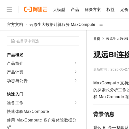
大模型
产品
解决方案
权益
定价
官方文档
云原生大数据计算服务 MaxCompute
大模型
产品
解决方案
权益
定价
云市场
伙伴
服务
了解阿里云
精选产品
精选解决方案
普惠上云
产品定价
精选商城
成为销售伙伴
售前咨询
为什么选择阿里云
千问AI平台
云原生大数据计算
首页
了解云产品的定价详情
大模型服务平台百炼
千问办公，解锁你的工作
普惠上云 官方力荐
分销伙伴
在线服务
网站建设
什么是云计算
大
大模型服务与应用平台
企业级Agent产品，直接
云服务器38元/年起，超
观远BI连接
产品概述
咨询伙伴
多端小程序
技术领先
云上成本管理
售后服务
千问大模型
Agency Agents：拥
官方推荐返现计划
大模型
产品简介
大模型
精选产品
精选解决方案
Salesforce 国际版订阅
稳定可靠
管理和优化成本
多元化、高性能、安全可靠
推荐新用户得奖励，单订单
更新时间：
2026-05-27
销售伙伴合作计划
产品计费
自助服务
友盟天域
安全合规
人工智能与机器学习
AI
文本生成
无影云电脑
HappyHorse 打造一
云工开物
动态与公告
MaxCompute
支持
无影生态合作计划
在线服务
观测云
分析师报告
随时随地安全接入的云上超
高校专属算力普惠，学生认
计算
互联网应用开发
Qwen3.8-Max
的探索式分析工作
HOT
Salesforce On Alibaba C
工单服务
快速入门
智能体时代全能旗舰模型
Tuya 物联网平台阿里云
研究报告与白皮书
和
MaxCompute
云解析DNS
快速拥有专属 OpenClaw
Consulting Partner 合
大数据
容器
准备工作
免费试用
短信专区
蓝凌 OA
Qwen3.7-Plus
AI 大模型销售与服务生
快速体验MaxCompute
现代化应用
存储
天池大赛
背景信息
能看、能想、能动手的多模
云原生大数据计算服务 Max
解决方案免费试用 新老
电子合同
使用 MaxCompute 客户端体验数据分
面向分析的企业级SaaS模
最高领取价值200元试用
安全
网络与CDN
AI 算法大赛
Qwen3-VL-Plus
析
观远
BI
是一整套从
畅捷通