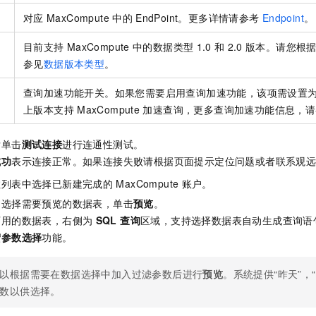
对应
MaxCompute
中的
EndPoint。更多详情请参考
Endpoint
。
目前支持
MaxCompute
中的数据类型
1.0
和
2.0
版本。请您根
参见
数据版本类型
。
查询加速功能开关。如果您需要启用查询加速功能，该项需设置
上版本支持
MaxCompute
加速查询，更多查询加速功能信息，请
后单击
测试连接
进行连通性测试。
成功
表示连接正常。如果连接失败请根据页面提示定位问题或者联系观
拉列表中选择已新建完成的
MaxCompute
账户。
中选择需要预览的数据表，单击
预览
。
可用的数据表，右侧为
SQL 查询
区域，支持选择数据表自动生成查询语
宏参数选择
功能。
以根据需要在数据选择中加入过滤参数后进行
预览
。系统提供“昨天”，
数以供选择。