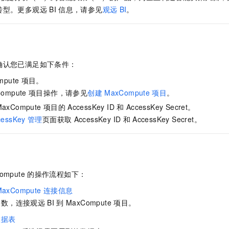
服务生态伙伴
视觉 Coding、空间感知、多模态思考等全面升级
1M上下文，专为长程任务能力而生
云工开物
企业应用
Night Plan 支持 Qwen 3.8-Max
AI 办公
NEW
转型。更多观远
BI
信息，请参见
观远
BI
。
Red Hat
30+ 款产品免费体验
夜间 5 折，Qwen/Meoo/TokenPlan 客户专享
AI智能应用
科研合作
ERP
堂（旗舰版）
SUSE
智能客服
AI 应用构建
大模型原生
CRM
2个月
自动承接线索
建站小程序
确认您已满足如下条件：
Qoder
大模型服务平台百炼-应用模版
OA 办公系统
HOT
NEW
面向真实软件
个人版上线、团队版降价；千问3.8-Max首发发尝鲜
丰富多元化的应用模版和解决方案
mpute
项目。
力提升
财税管理
模板建站
ompute
项目操作，请参见
创建
MaxCompute
项目
。
万有无界
大模型服务平台百炼-智能体
400电话
定制建站
MaxCompute
项目的
AccessKey ID
和
AccessKey Secret。
的模型效果
灵活可视化地构建企业级 Agent
cessKey
管理
页面获取
AccessKey ID
和
AccessKey Secret。
方案
广告营销
模板小程序
秒悟
人工智能平台 PAI
定制小程序
云端极速 AI 
新一代 AI 视频生成模型，深度适配广告营销等场景
AI Native 的算法工程平台，一站式完成建模、训练、推理服务部署
APP 开发
ompute
的操作流程如下：
建站系统
MaxCompute
连接信息
参数，连接观远
BI
到
MaxCompute
项目。
AI 应用
10分钟微调：让0.6B模型媲美235B模型
多模态数据信
依托云原生高可用架构,实现Dify私有化部署
用1%尺寸在特定领域达到大模型90%以上效果
数据表