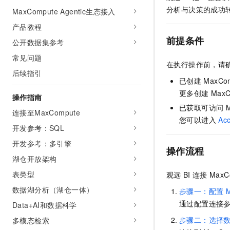
AI 产品 免费试用
网络
分析与决策的成功
MaxCompute Agentic生态接入
安全
云开发大赛
Tableau 订阅
1亿+ 大模型 tokens 和 
产品教程
可观测
入门学习赛
中间件
AI空中课堂在线直播课
前提条件
140+云产品 免费试用
公开数据集参考
大模型服务
上云与迁云
产品新客免费试用，最长1
数据库
常见问题
生态解决方案
在执行操作前，请
千问AI平台-Token Plan
企业出海
大模型ACA认证体验
后续指引
大数据计算
已创建
MaxCo
助力企业全员 AI 认知与能
行业生态解决方案
政企业务
更多创建
MaxC
媒体服务
操作指南
千问AI平台-模型体验
开发者生态解决方案
已获取可访问
在线体验全尺寸、多种模态
连接至MaxCompute
企业服务与云通信
您可以进入
Ac
AI 开发和 AI 应用解决
开发参考：SQL
Happy 系列大模型
域名与网站
开发参考：多引擎
操作流程
终端用户计算
湖仓开放架构
表类型
观远
BI
连接
MaxC
Serverless
大模型解决方案
数据湖分析（湖仓一体）
步骤一：配置
开发工具
通过配置连接
快速部署 Dify，高效搭建 
Data+AI和数据科学
迁移与运维管理
步骤二：选择
多模态检索