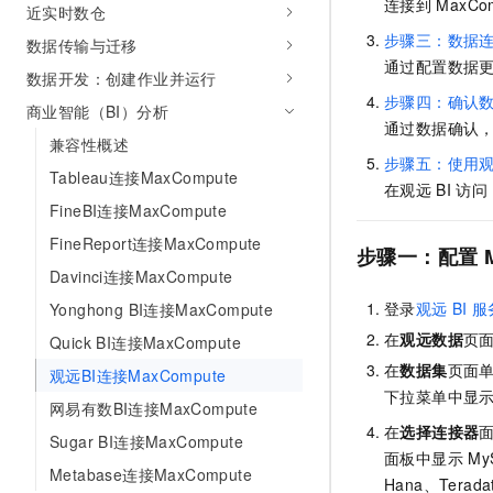
连接到
MaxCo
近实时数仓
10 分钟在聊天系统中增加
专有云
步骤三：数据
数据传输与迁移
通过配置数据
数据开发：创建作业并运行
步骤四：确认
商业智能（BI）分析
通过数据确认
兼容性概述
步骤五：使用
Tableau连接MaxCompute
在观远
BI
访问
FineBI连接MaxCompute
FineReport连接MaxCompute
步骤一：配置
Davinci连接MaxCompute
登录
观远
BI
服
Yonghong BI连接MaxCompute
在
观远数据
页
Quick BI连接MaxCompute
在
数据集
页面
观远BI连接MaxCompute
下拉菜单中显
网易有数BI连接MaxCompute
在
选择连接器
Sugar BI连接MaxCompute
面板中显示
My
Metabase连接MaxCompute
Hana、Terada