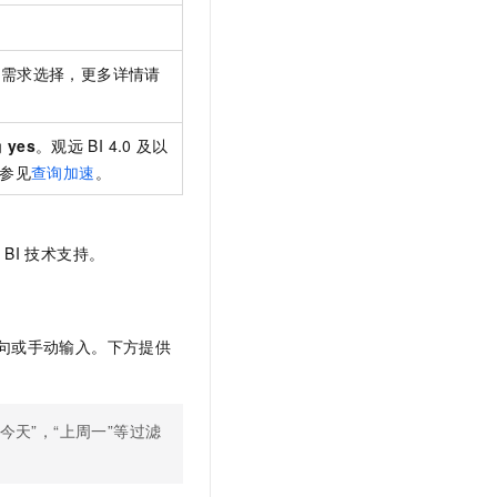
据需求选择，更多详情请
为
yes
。观远
BI 4.0
及以
参见
查询加速
。
远
BI
技术支持。
句或手动输入。下方提供
“今天”，“上周一”等过滤