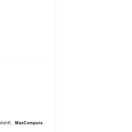
t.diy 一步搞定创意建站
构建大模型应用的安全防护体系
通过自然语言交互简化开发流程,全栈开发支持
通过阿里云安全产品对 AI 应用进行安全防护
shift、
MaxCompute
、