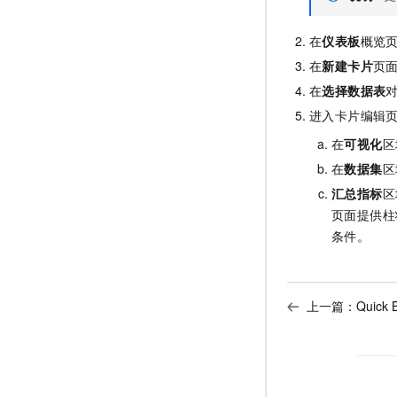
在
仪表板
概览
在
新建卡片
页
在
选择数据表
进入卡片编辑
在
可视化
区
在
数据集
区
汇总指标
区
页面提供柱
条件。
上一篇：
Quick