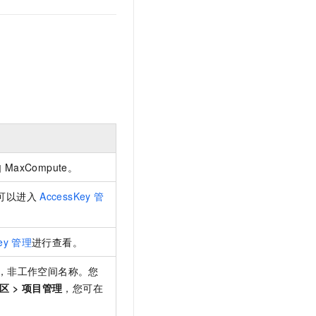
如
MaxCompute。
。您可以进入
AccessKey
管
ey
管理
进行查看。
，非工作空间名称。您
区
>
项目管理
，您可在