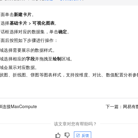
页面单击
新建卡片
。
面选择
基础卡片
>
可视化图表
。
对话框选择对应的数据集，单击
确定
。
页面后按照如下步骤进行操作：
域选择需要展示的数据样式。
域选择相应的
字段
并拖拽至
绘制
区域。
域会展示对应数据。
状图、折线图、饼图等图表样式，支持按维度、对比、数值配置分析参
 BI连接MaxCompute
下一篇：
网易有数
该文章对您有帮助吗？
反馈