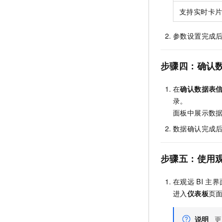
支持实时卡
参数设置完成
步骤四：确认
在
确认数据表
录。
面板中展示数
数据确认完成
步骤五：使用
在观远
BI
主界
进入
仪表板
页
说明
更