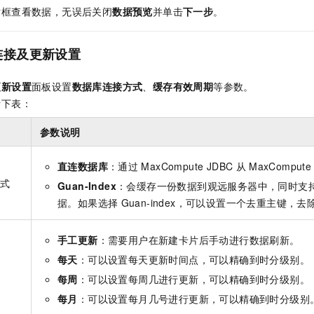
话框查看数据，无误后关闭
数据预览
并单击
下一步
。
连接及更新设置
更新设置
面板设置
数据库连接方式
、
缓存有效周期
等参数。
考下表：
参数说明
直连数据库
：通过
MaxCompute JDBC
从
MaxCompute
方式
Guan-Index
：会缓存一份数据到观远服务器中，同时支
据。如果选择
Guan-index，可以设置一个去重主键，
手工更新
：需要用户在新建卡片后手动进行数据刷新。
每天
：可以设置每天更新时间点，可以精确到时分级别。
期
每周
：可以设置每周几进行更新，可以精确到时分级别。
每月
：可以设置每月几号进行更新，可以精确到时分级别