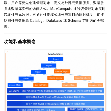
取。用户需要先创建管理对象，定义与外部元数据服务、数据服
务或数据库实例的访问方式。MaxCompute
通过该管理对象实时
获取外部元数据，再通过外部模式或外部项目的映射机制，直接
访问外部数据源
Catalog、Database
或
Schema
范围内的全部
表。
功能和基本概念