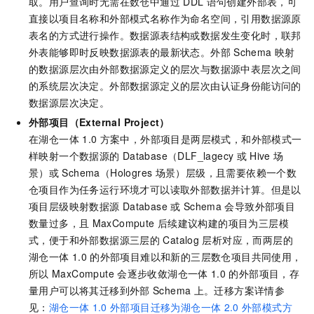
取。用户查询时无需在数仓中通过
DDL
语句创建外部表，可
直接以项目名称和外部模式名称作为命名空间，引用数据源原
表名的方式进行操作。数据源表结构或数据发生变化时，联邦
外表能够即时反映数据源表的最新状态。外部
Schema
映射
的数据源层次由外部数据源定义的层次与数据源中表层次之间
的系统层次决定。外部数据源定义的层次由认证身份能访问的
数据源层次决定。
外部项目（External Project）
在湖仓一体
1.0
方案中，外部项目是两层模式，和外部模式一
样映射一个数据源的
Database（DLF_lagecy
或
Hive
场
景）或
Schema（Hologres
场景）层级，且需要依赖一个数
仓项目作为任务运行环境才可以读取外部数据并计算。但是以
项目层级映射数据源
Database
或
Schema
会导致外部项目
数量过多，且
MaxCompute
后续建议构建的项目为三层模
式，便于和外部数据源三层的
Catalog
层析对应，而两层的
湖仓一体
1.0
的外部项目难以和新的三层数仓项目共同使用，
所以
MaxCompute
会逐步收敛湖仓一体
1.0
的外部项目，存
量用户可以将其迁移到外部
Schema
上。迁移方案详情参
见：
湖仓一体
1.0
外部项目迁移为湖仓一体
2.0
外部模式方