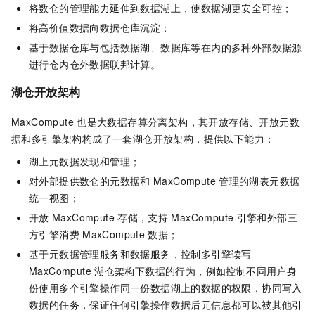
将数仓的管理能力延伸到数据湖上，使数据湖更安全可控；
将高价值数据向数据仓库沉淀；
基于数据仓库与包括数据湖、数据库等在内的多种外部数据源
进行仓内仓外数据联邦计算。
湖仓开放架构
MaxCompute
也是大数据存算分离架构，其开放存储、开放元数
据和多引擎架构构成了一套湖仓开放架构，提供以下能力：
湖上元数据发现和管理；
对外部提供数仓的元数据和
MaxCompute
管理的湖表元数据
统一视图；
开放
MaxCompute
存储，支持
MaxCompute
引擎和外部三
方引擎消费
MaxCompute
数据；
基于元数据管理服务和数据服务，控制多引擎读写
MaxCompute
湖仓架构下数据的行为，例如控制不同用户身
份使用多个引擎操作同一份数据湖上的数据的权限，协同写入
数据的任务，保证任何引擎操作数据后元信息都可以被其他引