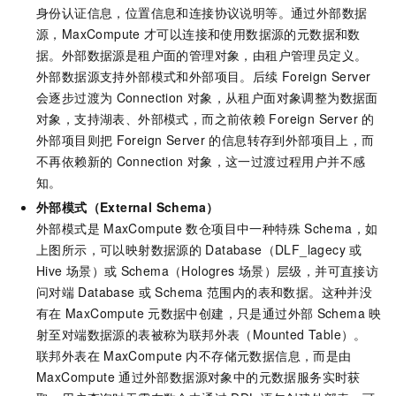
身份认证信息，位置信息和连接协议说明等。通过外部数据
源，MaxCompute
才可以连接和使用数据源的元数据和数
据。外部数据源是租户面的管理对象，由租户管理员定义。
外部数据源支持外部模式和外部项目。后续
Foreign Server
会逐步过渡为
Connection
对象，从租户面对象调整为数据面
对象，支持湖表、外部模式，而之前依赖
Foreign Server
的
外部项目则把
Foreign Server
的信息转存到外部项目上，而
不再依赖新的
Connection
对象，这一过渡过程用户并不感
知。
外部模式（External Schema）
外部模式是
MaxCompute
数仓项目中一种特殊
Schema，如
上图所示，可以映射数据源的
Database（DLF_lagecy
或
Hive
场景）或
Schema（Hologres
场景）层级，并可直接访
问对端
Database
或
Schema
范围内的表和数据。这种并没
有在
MaxCompute
元数据中创建，只是通过外部
Schema
映
射至对端数据源的表被称为联邦外表（Mounted Table）。
联邦外表在
MaxCompute
内不存储元数据信息，而是由
MaxCompute
通过外部数据源对象中的元数据服务实时获