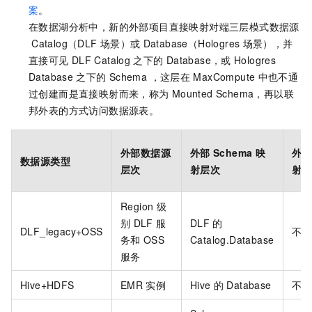
案
。
在数据湖分析中，新的外部项目直接映射对端三层模式数据源
Catalog（DLF
场景）或
Database（Hologres
场景），并
直接可见
DLF Catalog
之下的
Database，或
Hologres
Database
之下的
Schema ，这层在
MaxCompute
中也不通
过创建而是直接映射而来，称为
Mounted Schema，再以联
邦外表的方式访问数据源表。
外部数据源
外部
Schema
映
外部
数据源类型
层次
射层次
射层
Region
级
别
DLF
服
DLF
的
DLF_legacy+OSS
不支
务和
OSS
Catalog.Database
服务
Hive+HDFS
EMR
实例
Hive
的
Database
不支