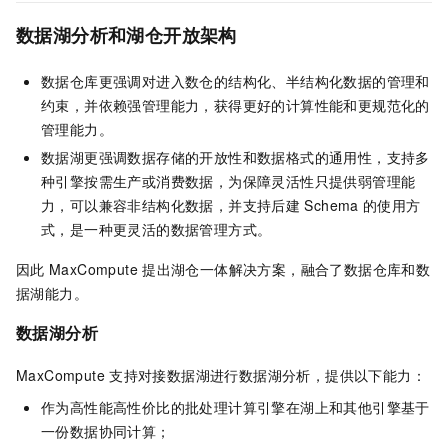
数据湖分析和湖仓开放架构
数据仓库更强调对进入数仓的结构化、半结构化数据的管理和
约束，并依赖强管理能力，获得更好的计算性能和更规范化的
管理能力。
数据湖更强调数据存储的开放性和数据格式的通用性，支持多
种引擎按需生产或消费数据，为保障灵活性只提供弱管理能
力，可以兼容非结构化数据，并支持后建
Schema
的使用方
式，是一种更灵活的数据管理方式。
因此
MaxCompute
提出湖仓一体解决方案，融合了数据仓库和数
据湖能力。
数据湖分析
MaxCompute
支持对接数据湖进行数据湖分析，提供以下能力：
作为高性能高性价比的批处理计算引擎在湖上和其他引擎基于
一份数据协同计算；