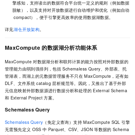
擎感知，支持读出的数据符合平台统一定义的规则（例如数据
脱敏），以及支持对开放数据进行自动维护和优化（例如自动
compact），便于引擎更高效率的使用数据湖数据。
详见
湖仓开放架构
。
MaxCompute
的数据湖分析功能体系
MaxCompute
对数据湖分析和联邦计算的能力按照对外部数据的
管理能力由弱到强排列，包括
Schemaless Query、外部表、托
管湖表，而湖上的元数据管理服务不只在
MaxCompute，还有如
DLF、文件系统
catalog
层析规范等。因此，又推出了基于外部
元信息映射外部数据源进行数据分析和处理的
External Schema
和
External Project
方案。
Schemaless Query
Schemaless Query
（免定义查询）支持
MaxCompute SQL
引擎
无需预先定义
OSS
中
Parquet、CSV、JSON
等数据的
Schema