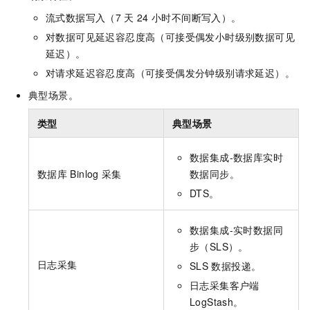
流式数据写入（7
天
24
小时不间断写入）。
对数据可见延迟容忍度高（可接受偶发小时级别数据可见
延迟）。
对请求延迟容忍度高（可接受偶发分钟级别请求延迟）。
典型场景。
类型
典型场景
数据集成-数据库实时
数据库
Binlog
采集
数据同步。
DTS。
数据集成-实时数据同
步（SLS）。
日志采集
SLS
数据投递。
日志采集客户端
LogStash。