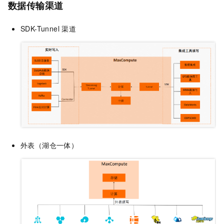
数据传输渠道
SDK-Tunnel
渠道
外表（湖仓一体）