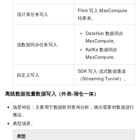
Flink
写入
MaxCompute
流计算任务写入
结果表。
DataHub
数据同步
MaxCompute。
流数据同步任务写入
KafKa
数据同步
MaxCompute。
SDK
写入-流式数据通道
自定义写入
（Streaming Tunnel）。
离线数据批量数据写入（外表-湖仓一体）
场景特征：主要用于数据联邦查询分析，偶尔需要对数据进行
搬运。
典型场景。
类型