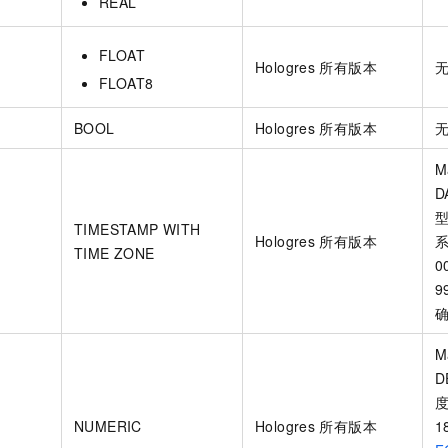
REAL
FLOAT
Hologres
所有版本
FLOAT8
BOOL
Hologres
所有版本
M
D
TIMESTAMP WITH
Hologres
所有版本
TIME ZONE
0
9
确
M
D
NUMERIC
Hologres
所有版本
1