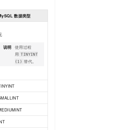
文戏情感细腻自然，动作戏激烈拳拳到肉，实现更强表演能力
支持中英文自由切换，具备更强的噪声鲁棒性
云聚AI 严选权益
SSL 证书
，一键激活高效办公新体验
精选AI产品，从模型到应用全链提效
MySQL
数据类型
堡垒机
AI 用量加速计划
应用
防火墙
、识别商机，让客服更高效、服务更出色。
新老同享，达量后返
无
千问办公
主机安全
NEW
的智能体编程平台
一站式AI生产力平台
说明
使用过程
AI 应用及服务市场
用
TINYINT
伶鹊
替代。
企业级人与Agent协作平台，接入和调度多个数字员工
智能客服平台，对话机器人、对话分析、智能外呼
(1)
AI 应用
大模型服务平台百炼 - 全妙
大模型
应用创作平台
多模态内容创作工具，已接入 DeepSeek
TINYINT
自然语言处理
数据标注
SMALLINT
机器学习
MEDIUMINT
息提取
与 AI 智能体进行实时音视频通话
INT
从文本、图片、视频中提取结构化的属性信息
构建支持视频理解的 AI 音视频实时通话应用