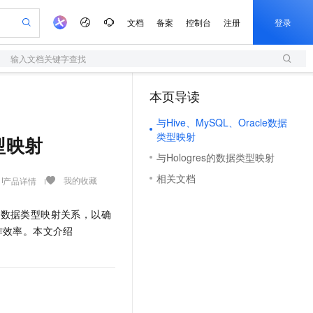
文档
备案
控制台
注册
登录
输入文档关键字查找
验
作计划
器
AI 活动
专业服务
服务伙伴合作计划
开发者社区
加入我们
服务平台百炼
阿里云 OPC 创新助力计划
本页导读
（1）
一站式生成采购清单，支持单品或批量购买
S
可编辑精美 PPT 文稿
S产品伙伴计划（繁花）
峰会
造的大模型服务与应用开发平台
轻量应用服务器
Agency Agents：拥有专属领域专家
AI 生产力先锋
Al MaaS 服务伙伴赋能合作
域名
博文
Careers
至高可申请百万元
与Hive、MySQL、Oracle数据
性可伸缩的云计算服务
 轻松生成专业的 PPT
开启高性价比 AI 编程新体验
先锋实践拓展 AI 生产力的边界
快速构建应用程序和网站，即刻迈出上云第一步
多领域专家智能体,一键组建 AI 虚拟交付团队
Token 补贴，五大权
计划
海大会
伙伴信用分合作计划
商标
问答
社会招聘
类型映射
类型映射
益加速 OPC 成功
S
帕鲁游戏服务器
数字证书管理服务（原SSL证书）
HappyHorse 打造一站式影视创作平台
飞天发布时刻
HOT
与Hologres的数据类型映射
划
备案
电子书
校园招聘
联机服务器，轻松开启游戏
视频创作，一键激活电商全链路生产力
全托管，含MySQL、PostgreSQL、SQL Server、MariaDB多引擎
实现全站 HTTPS，呈现可信的 Web 访问
所见，即是所愿
可视化编排打通从文字构思到成片全链路闭环
更多支持
相关文档
我的收藏
产品详情
划
公司注册
镜像站
视频生成
语音识别与合成
 智能体与工作流应用
短信服务
漫剧工坊：一站式动画创作平台
AI 实训营
合作伙伴培训与认证
划
上云迁移
的智能体编程平台
站生成，高效打造优质广告素材
通过阿里云百炼高效搭建AI应用,助力高效开发
快速生产连贯的高质量长漫剧
从基础到进阶，Agent 创客手把手教你
国内短信简单易用，安全可靠，秒级触达，全球覆盖200+国家和地区。
的数据类型映射关系，以确
e-1.1-T2V
Qwen3-TTS-Flash
lScope
我要反馈
查询合作伙伴
作效率。本文介绍
畅细腻的高质量视频
离线语音合成大模型，多语言方言自适应，低延迟高稳定
n Alibaba Cloud ISV 合作
代维服务
olarDB
建企业门户网站
大数据开发治理平台 DataWorks
10 分钟搭建微信、支付宝小程序
创新加速
ope
登录合作伙伴管理后台
我要建议
站，无忧落地极速上线
以可视化方式快速构建移动和 PC 门户网站
100%兼容MySQL、PostgreSQL，兼容Oracle，支持集中和分布式
高效部署网站，快速应用到小程序
Data Agent 驱动的一站式 Data+AI 开发治理平台
e-1.1-I2V
Cosyvoice-V3-Flash
安全
畅自然，细节丰富
高表现力语音合成大模型，语音克隆听感自然
我要投诉
上云场景组合购
伴
边界网络安全防护产品
漫剧创作，剧本、分镜、视频高效生成
覆盖90%+业务场景，专享组合折扣价
2V
VPN
Fun-ASR