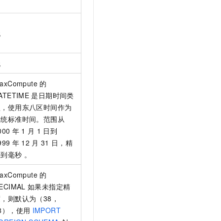
无
无
axCompute
的
ATETIME
是日期时间类
型，使用东八区时间作为
系统标准时间。范围从
000
年
1
月
1
日到
999
年
12
月
31
日，精
到毫秒 。
axCompute
的
ECIMAL
如果未指定精
度，则默认为（38，
8），使用
IMPORT