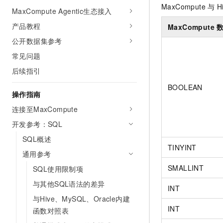
MaxCompute
与
H
AI 产品 免费试用
网络
MaxCompute Agentic生态接入
安全
云开发大赛
Tableau 订阅
1亿+ 大模型 tokens 和 
产品教程
MaxCompute
可观测
入门学习赛
中间件
AI空中课堂在线直播课
140+云产品 免费试用
公开数据集参考
大模型服务
上云与迁云
产品新客免费试用，最长1
数据库
常见问题
生态解决方案
千问AI平台-Token Plan
企业出海
大模型ACA认证体验
后续指引
大数据计算
助力企业全员 AI 认知与能
行业生态解决方案
BOOLEAN
政企业务
媒体服务
操作指南
千问AI平台-模型体验
开发者生态解决方案
在线体验全尺寸、多种模态
连接至MaxCompute
企业服务与云通信
AI 开发和 AI 应用解决
开发参考：SQL
Happy 系列大模型
域名与网站
SQL概述
TINYINT
终端用户计算
通用参考
SMALLINT
SQL使用限制项
Serverless
大模型解决方案
与其他SQL语法的差异
INT
开发工具
快速部署 Dify，高效搭建 
与Hive、MySQL、Oracle内建
INT
函数对照表
迁移与运维管理