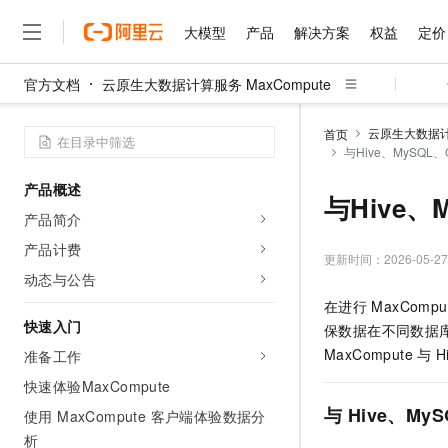
大模型
产品
解决方案
权益
定价
官方文档
云原生大数据计算服务 MaxCompute
大模型
产品
解决方案
权益
定价
云市场
伙伴
服务
了解阿里云
精选产品
精选解决方案
普惠上云
产品定价
精选商城
成为销售伙伴
售前咨询
为什么选择阿里云
千问AI平台
云原生大数据计算
首页
了解云产品的定价详情
与Hive、MySQL、
大模型服务平台百炼
睿译宝，AI翻译排版一
普惠上云 官方力荐
分销伙伴
在线服务
网站建设
什么是云计算
大
大模型服务与应用平台
上传文档即自动完成翻译和
云服务器38元/年起，超
产品概述
咨询伙伴
多端小程序
技术领先
与Hive、
云上成本管理
售后服务
千问大模型
GLM-5.2：长任务时代
官方推荐返现计划
大模型
产品简介
大模型
精选产品
精选解决方案
Salesforce 国际版订阅
稳定可靠
管理和优化成本
多元化、高性能、安全可靠
推荐新用户得奖励，单订单
销售伙伴合作计划
产品计费
自助服务
更新时间：
2026-05-27
友盟天域
安全合规
人工智能与机器学习
AI
文本生成
无影云电脑
Hermes Agent，打造
云工开物
动态与公告
无影生态合作计划
在线服务
观测云
分析师报告
随时随地安全接入的云上超
自主进化，持久记忆，越用
高校专属算力普惠，学生认
计算
互联网应用开发
在进行
MaxCompu
Qwen3.8-Max
HOT
Salesforce On Alibaba C
工单服务
快速入门
保数据在不同数据
智能体时代全能旗舰模型
Tuya 物联网平台阿里云
研究报告与白皮书
云解析DNS
快速拥有专属 OpenClaw
Consulting Partner 合
大数据
容器
MaxCompute
与
H
准备工作
免费试用
短信专区
蓝凌 OA
Qwen3.7-Plus
AI 大模型销售与服务生
快速体验MaxCompute
现代化应用
存储
天池大赛
能看、能想、能动手的多模
云原生大数据计算服务 Max
解决方案免费试用 新老
电子合同
与
Hive、MyS
使用 MaxCompute 客户端体验数据分
面向分析的企业级SaaS模
最高领取价值200元试用
安全
网络与CDN
AI 算法大赛
Qwen3-VL-Plus
析
畅捷通