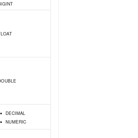
t.diy 一步搞定创意建站
构建大模型应用的安全防护体系
BIGINT
通过自然语言交互简化开发流程,全栈开发支持
通过阿里云安全产品对 AI 应用进行安全防护
FLOAT
DOUBLE
DECIMAL
NUMERIC