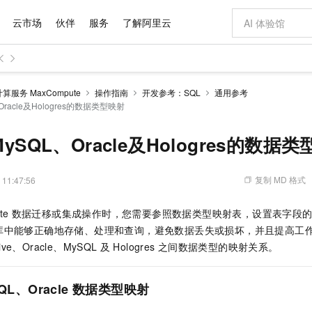
云市场
伙伴
服务
了解阿里云
AI 特惠
数据与 API
成为产品伙伴
企业增值服务
最佳实践
价格计算器
AI 场景体
基础软件
产品伙伴合
阿里云认证
市场活动
配置报价
大模型
服务 MaxCompute
操作指南
开发参考：SQL
通用参考
自助选配和估算价格
Oracle及Hologres的数据类型映射
步到位
域名与网站
智启 AI 普惠权益
产品生态集成认证中心
企业支持计划
云上春晚
Qwen Audio：打造专属 AI 语音助手
千问官方 MaaS 平台，为开发者和 Agent 而生，新用户赠送 1 亿 + tokens 额度
云服务器 EC
一句话生成原生
AI Coding
阿里云Maa
2026 阿里云
为企业打
数据集
Windows
大模型认证
模型
NEW
NEW
格式还原
值低价云产品抢先购
提供智能易用的域名与建站服务
至高享 1亿+免费 tokens，加速 Al 应用落地
Qwen-Audio-3.0-Realtime 端到端实时语音角色扮演
安全可靠、弹
输入一句话想法,
智能编程，一键
产品生态伙伴
专家技术服务
云上奥运之旅
弹性计算合作
阿里云中企出
手机三要素
宝塔 Linux
全部认证
MySQL、Oracle及Hologres的数据
价格优势
开源旗舰模型
对象存储 OSS
即刻拥有 DeepSeek-V4-Pro
阿里云 OPC 创新助力计划
云数据库 RD
一键部署幻兽
AI 电商营销
产品生态伙伴工作台
企业增值服务台
云栖战略参考
云存储合作计
云栖大会
身份实名认证
CentOS
训练营
推动算力普惠，释放技术红利
的大模型服务
最高返9万
真正可用的 1M 上下文,一次完成代码全链路开发
轻松解锁专属 DeepSeek-V4-Pro
至高百万元 Token 补贴，加速一人公司成长
稳定、安全、高性价比、高性能的云存储服务
一键购买专属
从图文生成到
复制 MD 格式
 11:47:56
云上的中国
数据库合作计
活动全景
短信
Docker
图片和
自进化智能体
人工智能平台 PAI
5 分钟轻松部署专属 QwenPaw
Token Plan 模型订阅计划
Qoder
高效搭建 AI
AI 广告创作
企业成长
大模型
NEW
HOT
信息公告
看见新力量
云网络合作计
OCR 文字识别
JAVA
级电脑
越聪明
证享300元代金券
一站式AI开发、训练和推理服务
Qwen3.8-Max 首发尝鲜，限时加量 10 倍，夜间低至2折
从聊天伙伴进化为能主动干活的本地数字员工
面向真实软件
图文、视频一
te
数据迁移或集成操作时，您需要参照数据类型映射表，设置表字段
Kimi-K3
HappyHors
NEW
魔搭 Mode
loud
服务实践
官网公告
库中能够正确地存储、处理和查询，避免数据丢失或损坏，并且提高工
Kimi 最新旗舰模型，长程编程与推理利器
让文字生成流
金融模力时刻
Salesforce O
版
发票查验
全能环境
Qoder CN
Claude Code + GStack 打造工程团队
千问办公，限时限量积分加倍
云原生数据库 P
低代码高效构
AI 建站
NEW
作计划
ive、Oracle、MySQL
及
Hologres
之间数据类型的映射关系。
计划
创新中心
魔搭 ModelSc
健康状态
让AI从“聊天伙伴”进化为能干活的“数字员工”
覆盖公网/内网、递归/权威、移动APP等全场景解析服务
安装技能 GStack，拥有专属 AI 工程团队
你的AI工作搭子，覆盖日常办公高频场景
基于千问大模型等，支持代码智能生成、研发智能问答
0 代码专业建
客户案例
天气预报查询
操作系统
Deepseek-v4-pro
HappyHors
态合作计划
态智能体模型
旗舰 MoE 大模型，百万上下文与顶尖推理能力
图生视频，流
Compute
同享
容器服务 Kubernetes 版 ACK
万小智 AI 建站低至 15元/月
云防火墙
AI 短剧/漫剧
快递物流查询
WordPress
成为服务伙
QL、Oracle
数据类型映射
高校合作
式云数据仓库
点，立即开启云上创新
提供一站式管理容器应用的 K8s 服务
送.CN域名，送备案服务码
云原生的云上
AI助力短剧
GLM-5.2
Wan2.7-T
Ubuntu