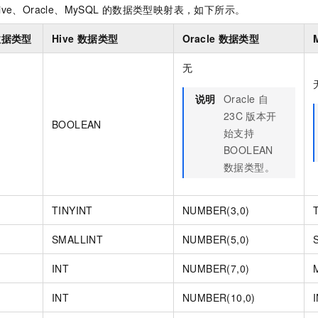
服务生态伙伴
视觉 Coding、空间感知、多模态思考等全面升级
1M上下文，专为长程任务能力而生
云工开物
企业应用
ive、Oracle、MySQL
的数据类型映射表，如下所示。
Night Plan 支持 Qwen 3.8-Max
AI 办公
NEW
Red Hat
30+ 款产品免费体验
夜间 5 折，Qwen/Meoo/TokenPlan 客户专享
AI智能应用
科研合作
数据类型
Hive
数据类型
Oracle
数据类型
ERP
堂（旗舰版）
SUSE
智能客服
AI 应用构建
大模型原生
CRM
无
2个月
自动承接线索
建站小程序
Qoder
大模型服务平台百炼-应用模版
OA 办公系统
HOT
NEW
说明
Oracle
自
面向真实软件
个人版上线、团队版降价；千问3.8-Max首发发尝鲜
丰富多元化的应用模版和解决方案
力提升
23C
版本开
财税管理
模板建站
BOOLEAN
始支持
万有无界
大模型服务平台百炼-智能体
400电话
定制建站
BOOLEAN
的模型效果
灵活可视化地构建企业级 Agent
数据类型。
方案
广告营销
模板小程序
秒悟
人工智能平台 PAI
定制小程序
云端极速 AI 
新一代 AI 视频生成模型，深度适配广告营销等场景
AI Native 的算法工程平台，一站式完成建模、训练、推理服务部署
TINYINT
NUMBER(3,0)
APP 开发
SMALLINT
NUMBER(5,0)
建站系统
INT
NUMBER(7,0)
AI 应用
10分钟微调：让0.6B模型媲美235B模型
多模态数据信
INT
NUMBER(10,0)
依托云原生高可用架构,实现Dify私有化部署
用1%尺寸在特定领域达到大模型90%以上效果