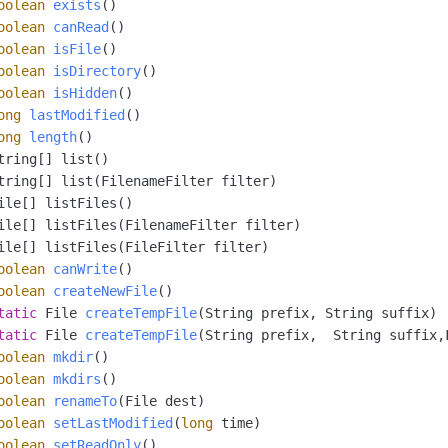
oolean
exists
()
一个 AI 助手
即刻拥有 DeepSeek-R1 满血版
超强辅助，Bol
oolean
canRead
()
在企业官网、通讯软件中为客户提供 AI 客服
多种方案随心选，轻松解锁专属 DeepSeek
oolean
isFile
()
oolean
isDirectory
()
oolean
isHidden
()
ong
lastModified
()
ong
length
()
oolean
canWrite
()
oolean
createNewFile
()
tatic
 File 
createTempFile
(String prefix, String suffix)
tatic
 File 
createTempFile
(String prefix,  String suffix,
oolean
mkdir
()
oolean
mkdirs
()
oolean
renameTo
(File dest)
oolean
setLastModified
(
long
 time)
oolean
setReadOnly
()