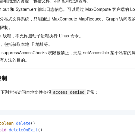
选项指定的资源，包括文件、Jar
包和资源表等。
服务生态伙伴
视觉 Coding、空间感知、多模态思考等全面升级
1M上下文，专为长程任务能力而生
云工开物
企业应用
Night Plan 支持 Qwen 3.8-Max
AI 办公
NEW
m.out
和
System.err
输出日志信息。可以通过
MaxCompute
客户端的
L
Red Hat
30+ 款产品免费体验
夜间 5 折，Qwen/Meoo/TokenPlan 客户专享
AI智能应用
科研合作
ERP
分布式文件系统，只能通过
MaxCompute MapReduce、Graph
访问表
堂（旗舰版）
SUSE
智能客服
AI 应用构建
大模型原生
用限制。
CRM
2个月
自动承接线索
a
线程，不允许启动子进程执行
Linux
命令。
建站小程序
Qoder
大模型服务平台百炼-应用模版
OA 办公系统
HOT
NEW
，包括获取本地
IP
地址等。
面向真实软件
个人版上线、团队版降价；千问3.8-Max首发发尝鲜
丰富多元化的应用模版和解决方案
力提升
财税管理
模板建站
ppressAccessChecks
权限被禁止，无法
setAccessible
某个私有的
万有无界
大模型服务平台百炼-智能体
有方法的目的。
400电话
定制建站
的模型效果
灵活可视化地构建企业级 Agent
方案
广告营销
模板小程序
秒悟
人工智能平台 PAI
限制
定制小程序
云端极速 AI 
新一代 AI 视频生成模型，深度适配广告营销等场景
AI Native 的算法工程平台，一站式完成建模、训练、推理服务部署
用下列方法访问本地文件会报
异常：
access denied
APP 开发
建站系统
AI 应用
10分钟微调：让0.6B模型媲美235B模型
多模态数据信
oolean
delete
()
依托云原生高可用架构,实现Dify私有化部署
用1%尺寸在特定领域达到大模型90%以上效果
oid
deleteOnExit
()