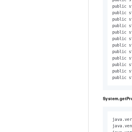
public s
public s
public s
public s
public s
public 
public 
public s
public s
public s
public s
public s
System.getPr
java.ver
java.ven