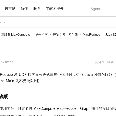
云市场
伙伴
服务
了解阿里云
AI 特惠
数据与 API
成为产品伙伴
企业增值服务
最佳实践
价格计算器
AI 场景体
基础软件
产品伙伴合
阿里云认证
市场活动
配置报价
大模型
服务 MaxCompute
操作指南
开发参考：多引擎
MapReduce
Java S
自助选配和估算价格
新方式
域名与网站
睿译宝，AI翻译排版一步到位
智启 AI 普惠权益
产品生态集成认证中心
企业支持计划
云上春晚
千问官方 MaaS 平台，为开发者和 Agent 而生，新用户赠送 1 亿 + tokens 额度
云服务器 EC
Qwen Aud
AI Coding
阿里云Maa
2026 阿里云
为企业打
数据集
Windows
大模型认证
模型
NEW
NEW
交付可用成果
值低价云产品抢先购
提供智能易用的域名与建站服务
上传文档即自动完成翻译和格式还原
至高享 1亿+免费 tokens，加速 Al 应用落地
安全可靠、弹
智能编程，一键
产品生态伙伴
专家技术服务
云上奥运之旅
弹性计算合作
阿里云中企出
手机三要素
宝塔 Linux
全部认证
价格优势
有专属领域专家
对象存储 OSS
GLM-5.2：长任务时代开源旗舰模型
阿里云 OPC 创新助力计划
云数据库 RD
即刻拥有 DeepS
AI 电商营销
产品生态伙伴工作台
企业增值服务台
云栖战略参考
云存储合作计
云栖大会
身份实名认证
CentOS
训练营
推动算力普惠，释放技术红利
的大模型服务
最高返9万
多领域专家智能体,一键组建 AI 虚拟交付团队
至高百万元 Token 补贴，加速一人公司成长
稳定、安全、高性价比、高性能的云存储服务
真正可用的 1M 上下文,一次完成代码全链路开发
轻松解锁专属 Dee
从图文生成到
复制 MD 格式
 12:02:42
云上的中国
数据库合作计
活动全景
短信
Docker
图片和
站式影视创作平台
人工智能平台 PAI
Hermes Agent，打造自进化智能体
Token Plan 模型订阅计划
Qoder
5 分钟轻松部署
AI 广告创作
企业成长
大模型
NEW
信息公告
Reduce
及
UDF
程序在分布式环境中运行时，受到
Java
沙箱的限制（M
看见新力量
云网络合作计
OCR 文字识别
JAVA
级电脑
证享300元代金券
可视化编排打通从文字构思到成片全链路闭环
一站式AI开发、训练和推理服务
自主进化，持久记忆，越用越聪明
Qwen3.8-Max 首发尝鲜，限时加量 10 倍，夜间低至2折
面向真实软件
图文、视频一
Kimi-K3
HappyHors
ce Main
则不受此限制）。
NEW
魔搭 Mode
loud
服务实践
官网公告
Kimi 最新旗舰模型，长程编程与推理利器
让文字生成流
金融模力时刻
Salesforce O
版
发票查验
全能环境
Qoder CN
Claude Code + GStack 打造工程团队
千问办公，限时限量积分加倍
云原生数据库 P
低代码高效构
AI 建站
NEW
作计划
计划
创新中心
魔搭 ModelSc
健康状态
让AI从“聊天伙伴”进化为能干活的“数字员工”
覆盖公网/内网、递归/权威、移动APP等全场景解析服务
安装技能 GStack，拥有专属 AI 工程团队
你的AI工作搭子，覆盖日常办公高频场景
基于千问大模型等，支持代码智能生成、研发智能问答
0 代码专业建
说明
客户案例
天气预报查询
操作系统
Deepseek-v4-pro
HappyHors
态合作计划
态智能体模型
旗舰 MoE 大模型，百万上下文与顶尖推理能力
图生视频，流
Compute
同享
容器服务 Kubernetes 版 ACK
万小智 AI 建站低至 15元/月
云防火墙
AI 短剧/漫剧
快递物流查询
WordPress
成为服务伙
高校合作
本地文件，只能通过
MaxCompute MapReduce、Graph
提供的接口间
式云数据仓库
点，立即开启云上创新
提供一站式管理容器应用的 K8s 服务
送.CN域名，送备案服务码
云原生的云上
AI助力短剧
GLM-5.2
Wan2.7-T
Ubuntu