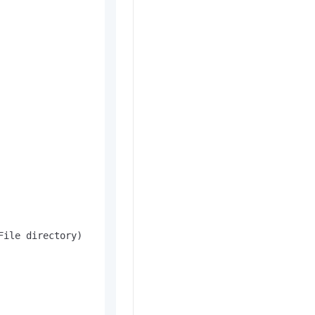
t.diy 一步搞定创意建站
构建大模型应用的安全防护体系
通过自然语言交互简化开发流程,全栈开发支持
通过阿里云安全产品对 AI 应用进行安全防护
File directory)