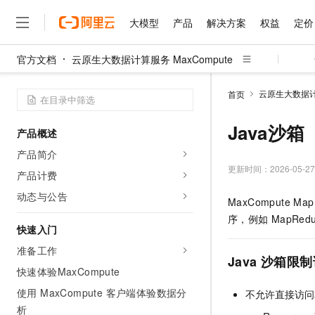
大模型
产品
解决方案
权益
定价
官方文档
云原生大数据计算服务 MaxCompute
大模型
产品
解决方案
权益
定价
云市场
伙伴
服务
了解阿里云
精选产品
精选解决方案
普惠上云
产品定价
精选商城
成为销售伙伴
售前咨询
为什么选择阿里云
千问AI平台
云原生大数据计算
首页
了解云产品的定价详情
大模型服务平台百炼
千问办公，解锁你的工作
普惠上云 官方力荐
分销伙伴
在线服务
网站建设
什么是云计算
大
大模型服务与应用平台
企业级Agent产品，直接
云服务器38元/年起，超
Java沙箱
产品概述
咨询伙伴
多端小程序
技术领先
云上成本管理
售后服务
千问大模型
Agency Agents：拥
官方推荐返现计划
大模型
产品简介
大模型
精选产品
精选解决方案
Salesforce 国际版订阅
稳定可靠
管理和优化成本
多元化、高性能、安全可靠
推荐新用户得奖励，单订单
更新时间：
2026-05-27
销售伙伴合作计划
产品计费
自助服务
友盟天域
安全合规
人工智能与机器学习
AI
文本生成
无影云电脑
HappyHorse 打造一
云工开物
动态与公告
MaxCompute Map
无影生态合作计划
在线服务
观测云
分析师报告
随时随地安全接入的云上超
高校专属算力普惠，学生认
计算
互联网应用开发
Qwen3.8-Max
序，例如
MapRedu
HOT
Salesforce On Alibaba C
工单服务
快速入门
智能体时代全能旗舰模型
Tuya 物联网平台阿里云
研究报告与白皮书
云解析DNS
快速拥有专属 OpenClaw
Consulting Partner 合
大数据
容器
准备工作
免费试用
短信专区
Java
沙箱限制
蓝凌 OA
Qwen3.7-Plus
AI 大模型销售与服务生
快速体验MaxCompute
现代化应用
存储
天池大赛
能看、能想、能动手的多模
云原生大数据计算服务 Max
解决方案免费试用 新老
电子合同
使用 MaxCompute 客户端体验数据分
不允许直接访问
面向分析的企业级SaaS模
最高领取价值200元试用
安全
网络与CDN
AI 算法大赛
Qwen3-VL-Plus
析
畅捷通