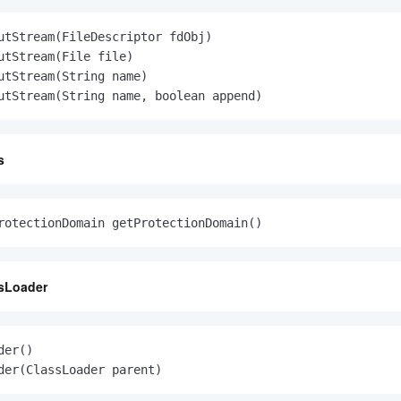
utStream(FileDescriptor fdObj)

utStream(File file)

utStream(String name)

utStream(String name, boolean append)
s
rotectionDomain getProtectionDomain()
ssLoader
er()

der(ClassLoader parent)