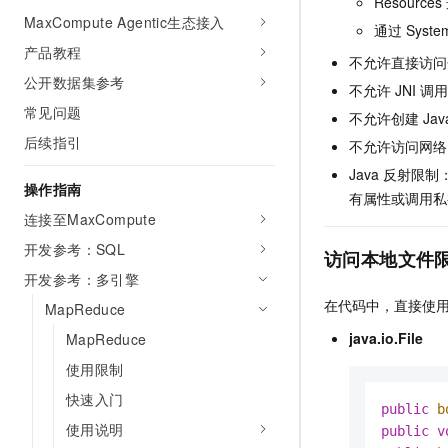
Resources
AI 产品 免费试用
网络
MaxCompute Agentic生态接入
安全
云开发大赛
通过
Syste
Tableau 订阅
1亿+ 大模型 tokens 和 
产品教程
可观测
入门学习赛
不允许直接访问
中间件
AI空中课堂在线直播课
140+云产品 免费试用
公开数据集参考
大模型服务
不允许
JNI
调
上云与迁云
产品新客免费试用，最长1
数据库
常见问题
不允许创建
Jav
生态解决方案
千问AI平台-Token Plan
企业出海
大模型ACA认证体验
后续指引
大数据计算
不允许访问网络
助力企业全员 AI 认知与能
行业生态解决方案
Java
反射限制：su
政企业务
媒体服务
操作指南
千问AI平台-模型体验
有属性或调用私
开发者生态解决方案
在线体验全尺寸、多种模态
连接至MaxCompute
企业服务与云通信
AI 开发和 AI 应用解决
开发参考：SQL
Happy 系列大模型
访问本地文件
域名与网站
开发参考：多引擎
在代码中，直接使
终端用户计算
MapReduce
java.io.File
MapReduce
Serverless
大模型解决方案
使用限制
开发工具
快速部署 Dify，高效搭建 
快速入门
public
b
迁移与运维管理
使用说明
public
v