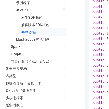
public
b
示例程序
10 分钟在聊天系统中增加
专有云
public
b
Java SDK
public
b
原生SDK概述
public
b
public
b
兼容版本SDK概述
public
l
Java沙箱
public
l
MapReduce常见问题
public
public
Spark
public
Graph
public
public
向量计算（Proxima CE）
public
b
湖仓开放架构
public
b
表类型
public
s
public
s
数据湖分析（湖仓一体）
public
b
Data+AI和数据科学
public
b
多模态检索
public
b
public
b
近实时数仓
public
b