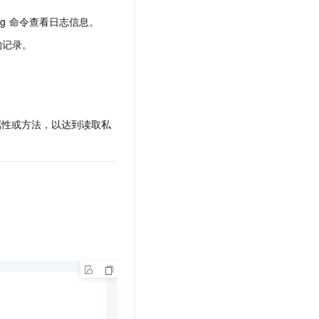
文戏情感细腻自然，动作戏激烈拳拳到肉，实现更强表演能力
支持中英文自由切换，具备更强的噪声鲁棒性
云聚AI 严选权益
SSL 证书
og
命令查看日志信息。
，一键激活高效办公新体验
精选AI产品，从模型到应用全链提效
堡垒机
的记录。
AI 用量加速计划
应用
防火墙
、识别商机，让客服更高效、服务更出色。
新老同享，达量后返
千问办公
主机安全
NEW
的智能体编程平台
一站式AI生产力平台
属性或方法，以达到读取私
AI 应用及服务市场
伶鹊
企业级人与Agent协作平台，接入和调度多个数字员工
智能客服平台，对话机器人、对话分析、智能外呼
AI 应用
大模型服务平台百炼 - 全妙
大模型
应用创作平台
多模态内容创作工具，已接入 DeepSeek
自然语言处理
数据标注
机器学习
息提取
与 AI 智能体进行实时音视频通话
从文本、图片、视频中提取结构化的属性信息
构建支持视频理解的 AI 音视频实时通话应用