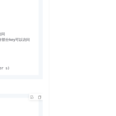
访问

 只允许部分key可以访问

er s)