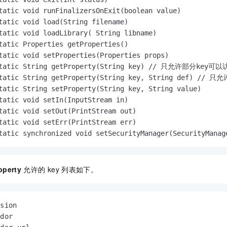
tatic void runFinalizersOnExit(boolean value)

tatic void load(String filename)

tatic void loadLibrary( String libname)

tatic Properties getProperties()

tatic void setProperties(Properties props)

static String getProperty(String key) // 只允许部分key可以
static String getProperty(String key, String def) //
tatic String setProperty(String key, String value)

tatic void setIn(InputStream in)

tatic void setOut(PrintStream out)

tatic void setErr(PrintStream err)

tatic synchronized void setSecurityManager(SecurityManag
operty
允许的
key
列表如下。
sion

dor
