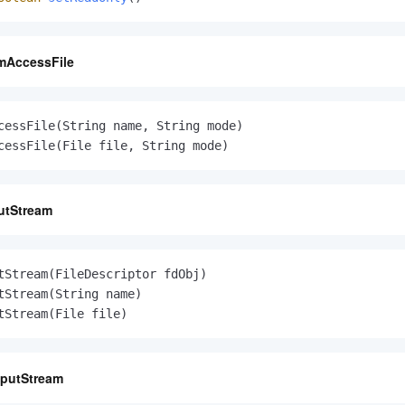
mAccessFile
cessFile(String name, String mode)

cessFile(File file, String mode)
putStream
tStream(FileDescriptor fdObj)

tStream(String name)

tStream(File file)
tputStream