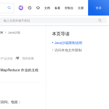
文档
备案
控制台
注册
登录
输入文档关键字查找
验
作计划
器
AI 活动
专业服务
服务伙伴合作计划
开发者社区
加入我们
服务平台百炼
阿里云 OPC 创新助力计划
DK
Java沙箱
本页导读
（1）
一站式生成采购清单，支持单品或批量购买
S
io：打造专属 AI 语音助手
S产品伙伴计划（繁花）
峰会
造的大模型服务与应用开发平台
轻量应用服务器
一句话生成原生可编辑精美 PPT 文稿
AI 生产力先锋
Al MaaS 服务伙伴赋能合作
域名
博文
Careers
至高可申请百万元
Java沙箱限制说明
性可伸缩的云计算服务
开启高性价比 AI 编程新体验
Qwen-Audio-3.0-Realtime 端到端实时语音角色扮演
输入一句话想法, 轻松生成专业的 PPT
先锋实践拓展 AI 生产力的边界
快速构建应用程序和网站，即刻迈出上云第一步
Token 补贴，五大权
计划
海大会
伙伴信用分合作计划
商标
问答
社会招聘
访问本地文件限制
益加速 OPC 成功
S
eek-V4-Pro
数字证书管理服务（原SSL证书）
一键部署幻兽帕鲁游戏服务器
飞天发布时刻
HOT
划
备案
电子书
校园招聘
pSeek-V4-Pro
视频创作，一键激活电商全链路生产力
全托管，含MySQL、PostgreSQL、SQL Server、MariaDB多引擎
实现全站HTTPS，呈现可信的WEB访问
一键购买专属联机服务器，轻松开启游戏
所见，即是所愿
我的收藏
产品详情
更多支持
划
公司注册
镜像站
视频生成
语音识别与合成
专属 QwenPaw
短信服务
漫剧工坊：一站式动画创作平台
AI 实训营
HOT
apReduce
作业的主程
合作伙伴培训与认证
划
上云迁移
的智能体编程平台
站生成，高效打造优质广告素材
从聊天伙伴进化为能主动干活的本地数字员工
快速生产连贯的高质量长漫剧
从基础到进阶，Agent 创客手把手教你
国内短信简单易用，安全可靠，秒级触达，全球覆盖200+国家和地区。
e-1.1-T2V
Qwen3-TTS-Flash
lScope
我要反馈
查询合作伙伴
畅细腻的高质量视频
离线语音合成大模型，多语言方言自适应，低延迟高稳定
n Alibaba Cloud ISV 合作
代维服务
olarDB
建企业门户网站
大数据开发治理平台 DataWorks
10 分钟搭建微信、支付宝小程序
创新加速
ope
登录合作伙伴管理后台
我要建议
站，无忧落地极速上线
以可视化方式快速构建移动和 PC 门户网站
100%兼容MySQL、PostgreSQL，兼容Oracle，支持集中和分布式
高效部署网站，快速应用到小程序
Data Agent 驱动的一站式 Data+AI 开发治理平台
e-1.1-I2V
Cosyvoice-V3-Flash
安全
畅自然，细节丰富
高表现力语音合成大模型，语音克隆听感自然
我要投诉
上云场景组合购
伴
接访问。包括：
边界网络安全防护产品
漫剧创作，剧本、分镜、视频高效生成
覆盖90%+业务场景，专享组合折扣价
2V
VPN
Fun-ASR