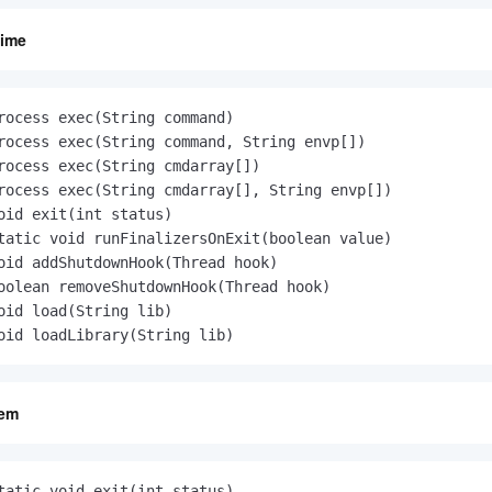
time
rocess exec(String command)

rocess exec(String command, String envp[])

rocess exec(String cmdarray[])

rocess exec(String cmdarray[], String envp[])

oid exit(int status)

tatic void runFinalizersOnExit(boolean value)

oid addShutdownHook(Thread hook)

oolean removeShutdownHook(Thread hook)

oid load(String lib)

oid loadLibrary(String lib)
tem
tatic void exit(int status)
