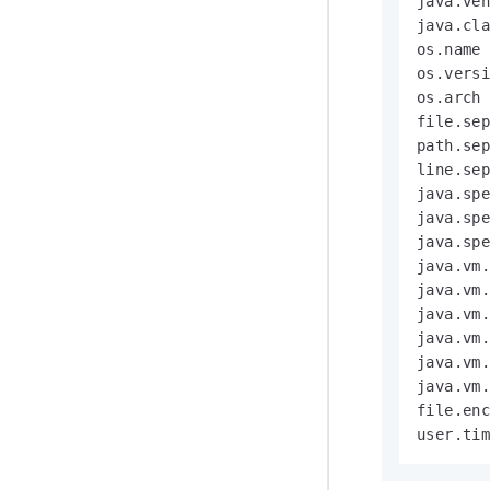
java.ven
java.cla
os.name

os.versi
os.arch

file.sep
path.sep
line.sep
java.spe
java.spe
java.spe
java.vm.
java.vm.
java.vm.
java.vm.
java.vm.
java.vm.
file.enc
user.ti